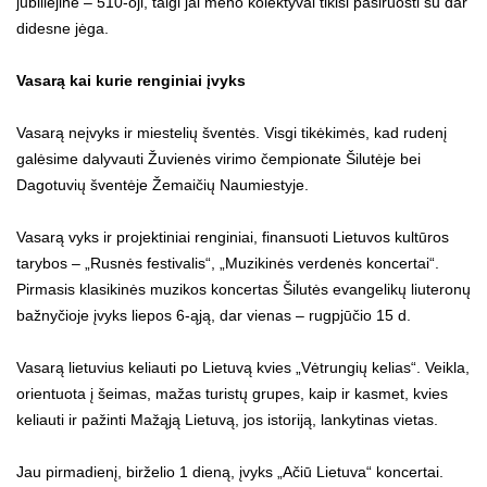
jubiliejinė – 510-oji, taigi jai meno kolektyvai tikisi pasiruošti su dar
didesne jėga.
Vasarą kai kurie renginiai įvyks
Vasarą neįvyks ir miestelių šventės. Visgi tikėkimės, kad rudenį
galėsime dalyvauti Žuvienės virimo čempionate Šilutėje bei
Dagotuvių šventėje Žemaičių Naumiestyje.
Vasarą vyks ir projektiniai renginiai, finansuoti Lietuvos kultūros
tarybos – „Rusnės festivalis“, „Muzikinės verdenės koncertai“.
Pirmasis klasikinės muzikos koncertas Šilutės evangelikų liuteronų
bažnyčioje įvyks liepos 6-ąją, dar vienas – rugpjūčio 15 d.
Vasarą lietuvius keliauti po Lietuvą kvies „Vėtrungių kelias“. Veikla,
orientuota į šeimas, mažas turistų grupes, kaip ir kasmet, kvies
keliauti ir pažinti Mažąją Lietuvą, jos istoriją, lankytinas vietas.
Jau pirmadienį, birželio 1 dieną, įvyks „Ačiū Lietuva“ koncertai.