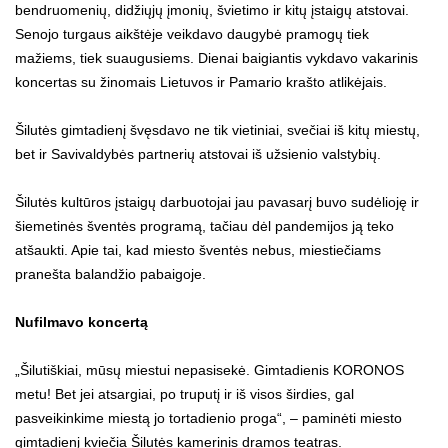
bendruomenių, didžiųjų įmonių, švietimo ir kitų įstaigų atstovai.
Senojo turgaus aikštėje veikdavo daugybė pramogų tiek
mažiems, tiek suaugusiems. Dienai baigiantis vykdavo vakarinis
koncertas su žinomais Lietuvos ir Pamario krašto atlikėjais.
Šilutės gimtadienį švęsdavo ne tik vietiniai, svečiai iš kitų miestų,
bet ir Savivaldybės partnerių atstovai iš užsienio valstybių.
Šilutės kultūros įstaigų darbuotojai jau pavasarį buvo sudėlioję ir
šiemetinės šventės programą, tačiau dėl pandemijos ją teko
atšaukti. Apie tai, kad miesto šventės nebus, miestiečiams
pranešta balandžio pabaigoje.
Nufilmavo koncertą
„Šilutiškiai, mūsų miestui nepasisekė. Gimtadienis KORONOS
metu! Bet jei atsargiai, po truputį ir iš visos širdies, gal
pasveikinkime miestą jo tortadienio proga“, – paminėti miesto
gimtadienį kviečia Šilutės kamerinis dramos teatras.