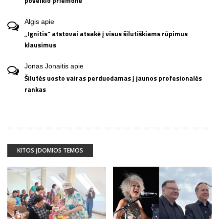
poveikio priemonė
Algis
apie
„Ignitis“ atstovai atsakė į visus šilutiškiams rūpimus
klausimus
Jonas Jonaitis
apie
Šilutės uosto vairas perduodamas į jaunos profesionalės
rankas
KITOS ĮDOMIOS TEMOS