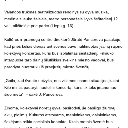
Valandos trukmės teatralizuotas renginys su gyva muzika,
mediniais lauko žaislais, teatro personažais įvyks šeštadienį 12
val., aikštelėje prie parko (Liepų g. 16).
Kultūros ir pramogų centro direktorė Jūratė Pancerova pasakojo,
kad prieš kelias dienas ant scenos buvo nufilmuotas įvairių rajono
kolektyvų koncertas, kuris bus išplatintas šeštadienį. Filmuko
intarpuose tarp dainų šilutiškius sveikins miesto vadovai, bus
parodyta nuotraukų iš praėjusių miesto švenčių.
„Gaila, kad šventė neįvyks, nes visi mes esame situacijos įkaitai.
Kilo mintis padaryti nuotolinį koncertą, kuris tik toks įmanomas
šiuo metu“, – sakė J. Pancerova
Žinoma, kolektyvai norėtų gyvai pasirodyti, jie pasiilgo žiūrovų
akių, plojimų. Kultūros atstovams, menininkams, dainininkams,
šokėjams reikia socialinio kontakto. Kitais metais šventė bus