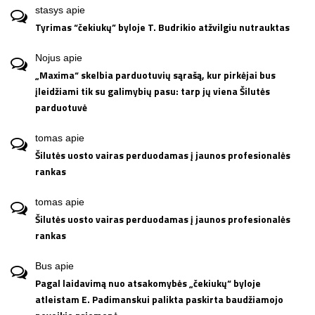
stasys
apie
Tyrimas “čekiukų” byloje T. Budrikio atžvilgiu nutrauktas
Nojus
apie
„Maxima“ skelbia parduotuvių sąrašą, kur pirkėjai bus
įleidžiami tik su galimybių pasu: tarp jų viena Šilutės
parduotuvė
tomas
apie
Šilutės uosto vairas perduodamas į jaunos profesionalės
rankas
tomas
apie
Šilutės uosto vairas perduodamas į jaunos profesionalės
rankas
Bus
apie
Pagal laidavimą nuo atsakomybės „čekiukų“ byloje
atleistam E. Padimanskui palikta paskirta baudžiamojo