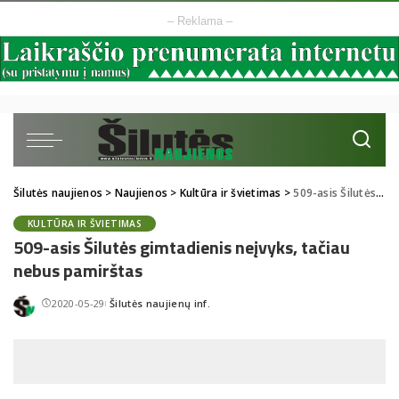
– Reklama –
Šilutės naujienos
>
Naujienos
>
Kultūra ir švietimas
>
509-asis Šilutės gimtadienis neįvyks, tačiau nebus pamirštas
KULTŪRA IR ŠVIETIMAS
509-asis Šilutės gimtadienis neįvyks, tačiau
nebus pamirštas
2020-05-29
Šilutės naujienų inf.
Posted
by