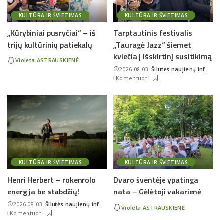
KULTŪRA IR ŠVIETIMAS
KULTŪRA IR ŠVIETIMAS
„Kūrybiniai pusryčiai“ – iš
Tarptautinis festivalis
trijų kultūrinių patiekalų
„Tauragė Jazz“ šiemet
kviečia į išskirtinį susitikimą
Violeta ASTRAUSKIENĖ
2026-08-03
Šilutės naujienų inf.
Posted
Komentuoti
by
KULTŪRA IR ŠVIETIMAS
KULTŪRA IR ŠVIETIMAS
Henri Herbert – rokenrolo
Dvaro šventėje ypatinga
energija be stabdžių!
nata – Gėlėtoji vakarienė
2026-08-03
Šilutės naujienų inf.
Violeta ASTRAUSKIENĖ
Posted
Komentuoti
by