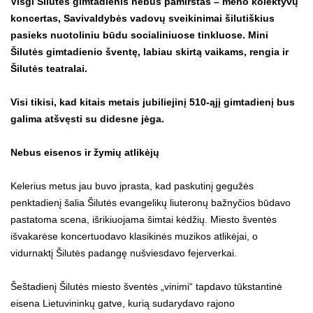
Visgi Šilutės gimtadienis nebus pamirštas – meno kolektyvų
koncertas, Savivaldybės vadovų sveikinimai šilutiškius
pasieks nuotoliniu būdu socialiniuose tinkluose. Mini
Šilutės gimtadienio šventę, labiau skirtą vaikams, rengia ir
Šilutės teatralai.
Visi tikisi, kad kitais metais jubiliejinį 510-ąjį gimtadienį bus
galima atšvęsti su didesne jėga.
Nebus eisenos
ir žymių atlikėjų
Kelerius metus jau buvo įprasta, kad paskutinį gegužės
penktadienį šalia Šilutės evangelikų liuteronų bažnyčios būdavo
pastatoma scena, išrikiuojama šimtai kėdžių. Miesto šventės
išvakarėse koncertuodavo klasikinės muzikos atlikėjai, o
vidurnaktį Šilutės padangę nušviesdavo fejerverkai.
Šeštadienį Šilutės miesto šventės „vinimi“ tapdavo tūkstantinė
eisena Lietuvininkų gatve, kurią sudarydavo rajono