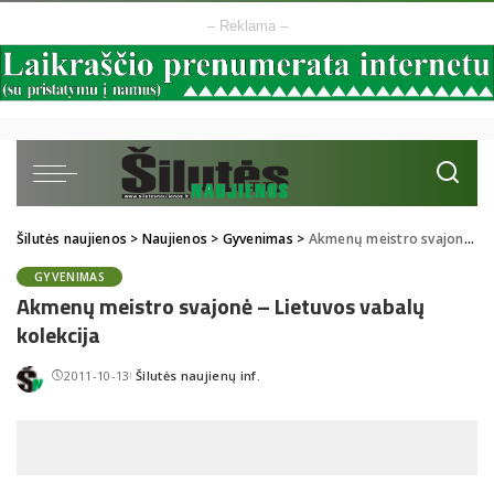
– Reklama –
Šilutės naujienos
>
Naujienos
>
Gyvenimas
>
Akmenų meistro svajonė – Lietuvos vabalų kolekcija
GYVENIMAS
Akmenų meistro svajonė – Lietuvos vabalų
kolekcija
2011-10-13
Šilutės naujienų inf.
Posted
by