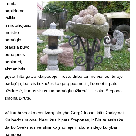
Į rimtą
papildomą
veiklą
išsirutuliojusio
meistro
pomėgio
pradžia buvo
bene prieš
penkmetį
akmenimis
grįsta Tilto gatvė Klaipėdoje. Tiesa, dirbo ten ne vienas, turėjo
padėjėjų, bet vis tiek užtruko gerą pusmetį. „Tuomet ir pats
užsikrėtė, ir mus visus tuo pomėgiu užkrėtė“, – sako Stepono
žmona Birutė.
Vėliau buvo akmens tvorų statyba Gargžduose, kiti užsakymai
Klaipėdos rajone. Netrukus ir pats Steponas, ir Birutė atsisakė
darbo Švėkšnos verslininko įmonėje ir abu atsidėjo kūrybai
namuose.