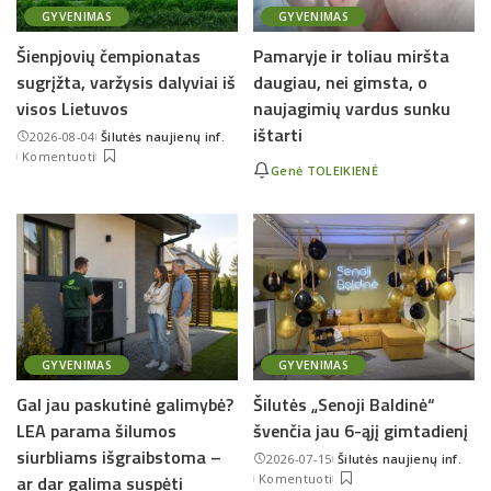
GYVENIMAS
GYVENIMAS
Šienpjovių čempionatas
Pamaryje ir toliau miršta
sugrįžta, varžysis dalyviai iš
daugiau, nei gimsta, o
visos Lietuvos
naujagimių vardus sunku
ištarti
2026-08-04
Šilutės naujienų inf.
Posted
Komentuoti
by
Genė TOLEIKIENĖ
GYVENIMAS
GYVENIMAS
Gal jau paskutinė galimybė?
Šilutės „Senoji Baldinė“
LEA parama šilumos
švenčia jau 6-ąjį gimtadienį
siurbliams išgraibstoma –
2026-07-15
Šilutės naujienų inf.
Posted
ar dar galima suspėti
Komentuoti
by