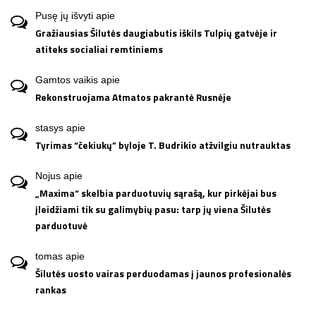
Pusę jų išvyti
apie
Gražiausias Šilutės daugiabutis iškils Tulpių gatvėje ir
atiteks socialiai remtiniems
Gamtos vaikis
apie
Rekonstruojama Atmatos pakrantė Rusnėje
stasys
apie
Tyrimas “čekiukų” byloje T. Budrikio atžvilgiu nutrauktas
Nojus
apie
„Maxima“ skelbia parduotuvių sąrašą, kur pirkėjai bus
įleidžiami tik su galimybių pasu: tarp jų viena Šilutės
parduotuvė
tomas
apie
Šilutės uosto vairas perduodamas į jaunos profesionalės
rankas