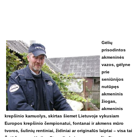
Gėlių
prisodintos
akmeninės
vazos, gėlyne
prie
seniūnijos
nutūpęs
akmeninis
žiogas,
akmeninis
krepšinio kamuolys, skirtas šiemet Lietuvoje vykusiam
Europos krepšinio čempionatui, fontanai ir akmens mūro
tvoros, šulinių rentiniai, židiniai ar originalūs laiptai – visa tai