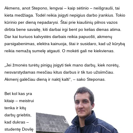
Akmens, anot Stepono, lengvai – kaip sėtinio – neišgrauši, tai
kieta medžiaga. Todėl reikia įsigyti nepigius darbo įrankius. Tokio
kūrinio per dieną nepadarysi. Štai prie kiaušinių pilnos vazos
dirbta bene savaitę, kiti darbai irgi bent po kelias dienas atima.
Dar kai kuriuos kalvystės darbais reikia papuošti, akmenų
parsigabenimas, elektra kainuoja, štai ir susidaro, kad už kūrybą
reikia nemažą sumelę atgauti. O mokėti gali ne kiekvienas.
„Jei žmonės turėtų pinigų įsigyti tiek mano darbų, kiek norėtų,
nesvarstydamas mesčiau kitus darbus ir tik tuo užsiimčiau.
Akmenį galėčiau dieną ir naktį kalti“, – sako Steponas.
Bet kol kas yra
kitaip – meistrui
tenka ir kitų
darbų griebtis,
kad dukras –
studentę Dovilę