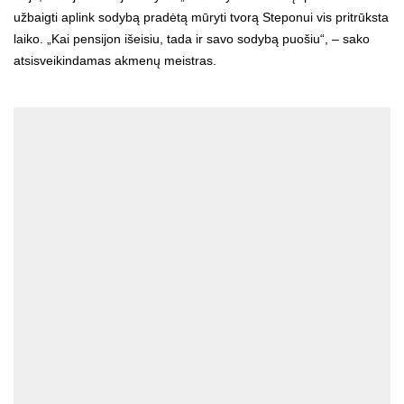
užbaigti aplink sodybą pradėtą mūryti tvorą Steponui vis pritrūksta
laiko. „Kai pensijon išeisiu, tada ir savo sodybą puošiu“, – sako
atsisveikindamas akmenų meistras.