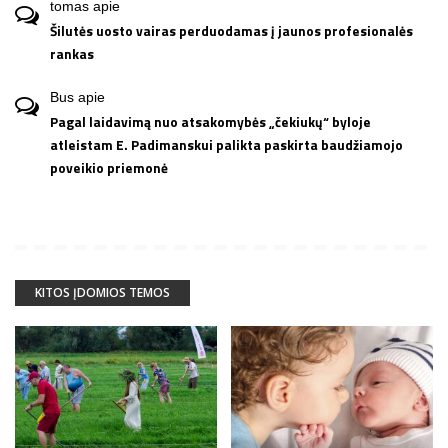
tomas
apie
Šilutės uosto vairas perduodamas į jaunos profesionalės
rankas
Bus
apie
Pagal laidavimą nuo atsakomybės „čekiukų“ byloje
atleistam E. Padimanskui palikta paskirta baudžiamojo
poveikio priemonė
KITOS ĮDOMIOS TEMOS