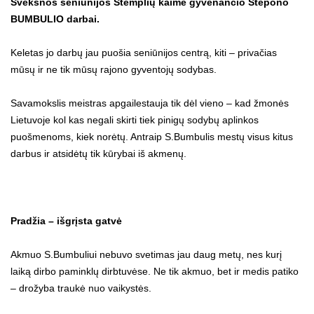
Švėkšnos seniūnijos Stemplių kaime gyvenančio Stepono
BUMBULIO darbai.
Keletas jo darbų jau puošia seniūnijos centrą, kiti – privačias
mūsų ir ne tik mūsų rajono gyventojų sodybas.
Savamokslis meistras apgailestauja tik dėl vieno – kad žmonės
Lietuvoje kol kas negali skirti tiek pinigų sodybų aplinkos
puošmenoms, kiek norėtų. Antraip S.Bumbulis mestų visus kitus
darbus ir atsidėtų tik kūrybai iš akmenų.
Pradžia – išgrįsta gatvė
Akmuo S.Bumbuliui nebuvo svetimas jau daug metų, nes kurį
laiką dirbo paminklų dirbtuvėse. Ne tik akmuo, bet ir medis patiko
– drožyba traukė nuo vaikystės.