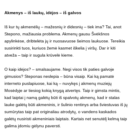
Akmenys – iš laukų, idėjos – iš galvos
Iš kur tų akmenėlių – mažesnių ir didesnių – tiek ima? Tai, anot
Stepono, mažiausia problema. Akmenų gausu Švėkšnos
apylinkėse, dribtelėta jų ir nuosavuose šeimos laukuose. Tereikia
susirinkti tuos, kuriuos žemė kasmet iškelia į viršų. Dar ir kiti
atveža – taip ir sugula krūvelė kieme.
O kaip idėjos? – smalsaujame. Negi visos tik paties galvoje
gimusios? Steponas neslepia – būna visaip. Kai ką pamatė
interneto puslapiuose, kai ką – nuvykęs į akmenų muziejų
Mosėdyje ar tiesiog kokią knygą atvertęs. Taip ir gimsta mintis,
kad laiptai į namą galėtų būti iš spalvotų akmenų, kad ir stalas
lauke galėtų būti akmeninis, ir šulinio rentinys arba šviestuvas iš jų
sumūrytas taip pat originaliau atrodytų, o vandens kaskados
galėtų nusiristi akmeniniais laiptais. Kartais net senutėlį kelmą taip
galima įdomiu gėlynu paversti.