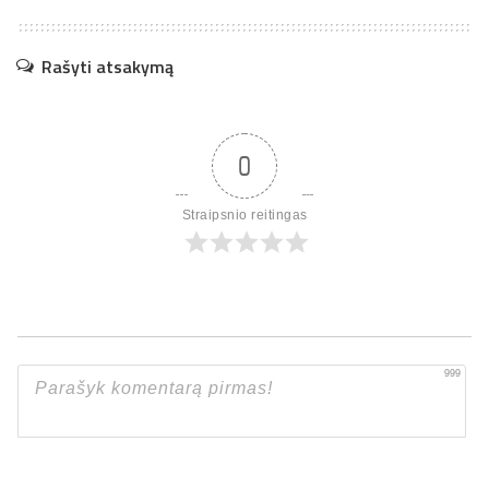
Rašyti atsakymą
0
Straipsnio reitingas
999