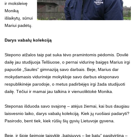
ir moksleivę
Moniką
išlaikytų, sūnui
Mariui padėtų.
Darys vabalų kolekciją
Stepono atžalos taip pat suka tėvo pramintomis pėdomis. Dovilė
dailę jau studijuoja Telšiuose, o pernai vidurinę baigęs Marius irgi
papuošė „Saulės“ gimnaziją savo darbais. Beje, Marius dar
mokydamasis vidurinėje mokykloje savo darbus eksponavo
respublikinėje parodoje, o metus padirbėjęs irgi žada studijuoti
dailę. Tėčiui ir mamai jau talkina ir vienuoliktokė Monika.
Steponas išduoda savo svajonę – atėjus žiemai, kai bus daugiau
laisvesnio laiko, darys vabalų kolekciją. Kiek jų ruošiasi padaryti?
Pasirodo, bent tiek, kiek rūšių šių gyvių Lietuvoje gyvena.
Beje, ir šioje šeimoje taisyklė „batsiuvys – be batų“ pasitvirtina –