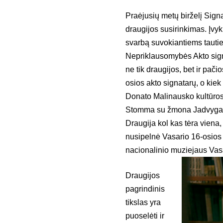
Praėjusių metų birželį Sign
draugijos susirinkimas. Įvyki
svarbą suvokiantiems tautie
Nepriklausomybės Akto signa
ne tik draugijos, bet ir pači
osios akto signatarų, o kiek
Donato Malinausko kultūros 
Stomma su žmona Jadvyga ir
Draugija kol kas tėra viena, 
nusipelnė Vasario 16-osios 
nacionalinio muziejaus Vas
Draugijos
pagrindinis
tikslas yra
puoselėti ir