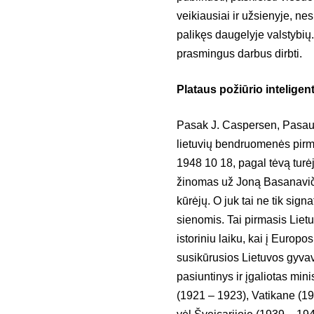
veikiausiai ir užsienyje, ne
palikęs daugelyje valstybių.
prasmingus darbus dirbti.
Plataus požiūrio inteligen
Pasak J. Caspersen, Pasaul
lietuvių bendruomenės pirmi
1948 10 18, pagal tėvą turė
žinomas už Joną Basanavičių
kūrėjų. O juk tai ne tik sig
sienomis. Tai pirmasis Lietu
istoriniu laiku, kai į Europo
susikūrusios Lietuvos gyvav
pasiuntinys ir įgaliotas mini
(1921 – 1923), Vatikane (192