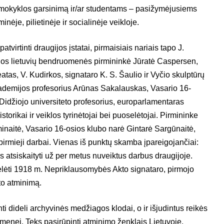
 mokyklos garsinimą ir/ar studentams – pasižymėjusiems
ėje, pilietinėje ir socialinėje veikloje.
virtinti draugijos įstatai, pirmaisiais nariais tapo J.
ijos lietuvių bendruomenės pirmininkė Jūratė Caspersen,
tas, V. Kudirkos, signataro K. S. Šaulio ir Vyčio skulptūrų
kademijos profesorius Arūnas Sakalauskas, Vasario 16-
Didžiojo universiteto profesorius, europarlamentaras
storikai ir veiklos tyrinėtojai bei puoselėtojai. Pirmininke
iminaitė, Vasario 16-osios klubo narė Gintarė Sargūnaitė,
pirmieji darbai. Vienas iš punktų skamba įpareigojančiai:
 atsiskaityti už per metus nuveiktus darbus draugijoje.
elėti 1918 m. Nepriklausomybės Akto signataro, pirmojo
to atminimą.
nti dideli archyvinės medžiagos klodai, o ir išjudintus reikės
omenei. Teks pasirūpinti atminimo ženklais Lietuvoje,