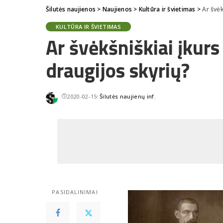
Šilutės naujienos
>
Naujienos
>
Kultūra ir švietimas
>
Ar švėk
KULTŪRA IR ŠVIETIMAS
Ar švėkšniškiai įkurs 
draugijos skyrių?
2020-02-15
Šilutės naujienų inf.
Posted
by
PASIDALINIMAI