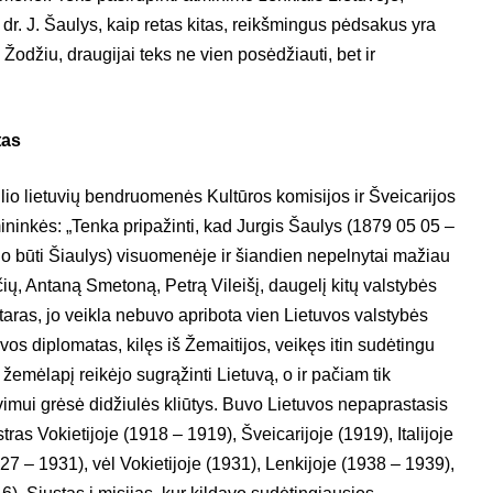
s dr. J. Šaulys, kaip retas kitas, reikšmingus pėdsakus yra
 Žodžiu, draugijai teks ne vien posėdžiauti, bet ir
tas
io lietuvių bendruomenės Kultūros komisijos ir Šveicarijos
ninkės: „Tenka pripažinti, kad Jurgis Šaulys (1879 05 05 –
jo būti Šiaulys) visuomenėje ir šiandien nepelnytai mažiau
, Antaną Smetoną, Petrą Vileišį, daugelį kitų valstybės
nataras, jo veikla nebuvo apribota vien Lietuvos valstybės
vos diplomatas, kilęs iš Žemaitijos, veikęs itin sudėtingu
s žemėlapį reikėjo sugrąžinti Lietuvą, o ir pačiam tik
imui grėsė didžiulės kliūtys. Buvo Lietuvos nepaprastasis
stras Vokietijoje (1918 – 1919), Šveicarijoje (1919), Italijoje
7 – 1931), vėl Vokietijoje (1931), Lenkijoje (1938 – 1939),