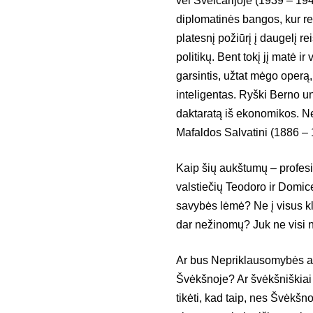
vėl Šveicarijoje (1939 – 194
diplomatinės bangos, kur re
platesnį požiūrį į daugelį rei
politikų. Bent tokį jį matė i
garsintis, užtat mėgo operą, 
inteligentas. Ryški Berno uni
daktaratą iš ekonomikos. Ne
Mafaldos Salvatini (1886 – 
Kaip šių aukštumų – profesin
valstiečių Teodoro ir Domic
savybės lėmė? Ne į visus kl
dar nežinomų? Juk ne visi ne
Ar bus Nepriklausomybės akt
Švėkšnoje? Ar švėkšniškiai s
tikėti, kad taip, nes Švėk