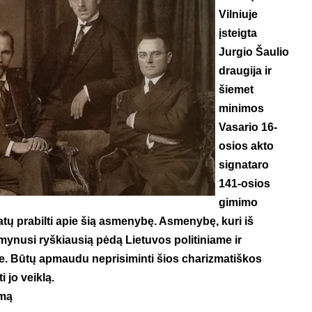
Vilniuje
įsteigta
Jurgio Šaulio
draugija ir
šiemet
minimos
Vasario 16-
osios akto
signataro
141-osios
gimimo
atų prabilti apie šią asmenybę. Asmenybę, kuri iš
mynusi ryškiausią pėdą Lietuvos politiniame ir
. Būtų apmaudu neprisiminti šios charizmatiškos
 jo veiklą.
imą