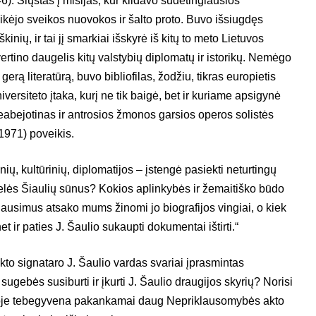
6). Siųstas į misijas, kur kildavo sudėtingiausios
ikėjo sveikos nuovokos ir šalto proto. Buvo išsiugdęs
škinių, ir tai jį smarkiai išskyrė iš kitų to meto Lietuvos
r vertino daugelis kitų valstybių diplomatų ir istorikų. Nemėgo
gerą literatūrą, buvo bibliofilas, žodžiu, tikras europietis
versiteto įtaka, kurį ne tik baigė, bet ir kuriame apsigynė
abejotinas ir antrosios žmonos garsios operos solistės
1971) poveikis.
ių, kultūrinių, diplomatijos – įstengė pasiekti neturtingų
elės Šiaulių sūnus? Kokios aplinkybės ir žemaitiško būdo
ausimus atsako mums žinomi jo biografijos vingiai, o kiek
t ir paties J. Šaulio sukaupti dokumentai ištirti.“
o signataro J. Šaulio vardas svariai įprasmintas
ugebės susiburti ir įkurti J. Šaulio draugijos skyrių? Norisi
šnoje tebegyvena pakankamai daug Nepriklausomybės akto