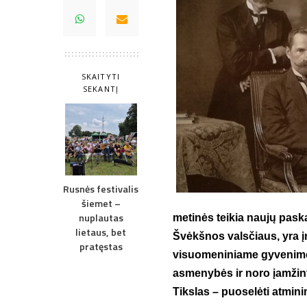
SKAITYTI
SEKANTĮ
Rusnės festivalis
šiemet –
nuplautas
metinės teikia naujų pask
lietaus, bet
Švėkšnos valsčiaus, yra į
pratęstas
visuomeniniame gyvenime
asmenybės ir noro įamžinti
Tikslas – puoselėti atmin