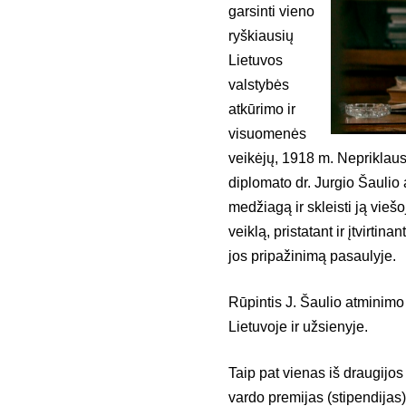
garsinti vieno
ryškiausių
Lietuvos
valstybės
atkūrimo ir
visuomenės
veikėjų, 1918 m. Nepriklaus
diplomato dr. Jurgio Šaulio a
medžiagą ir skleisti ją vieš
veiklą, pristatant ir įtvirtin
jos pripažinimą pasaulyje.
Rūpintis J. Šaulio atminimo
Lietuvoje ir užsienyje.
Taip pat vienas iš draugijos 
vardo premijas (stipendijas