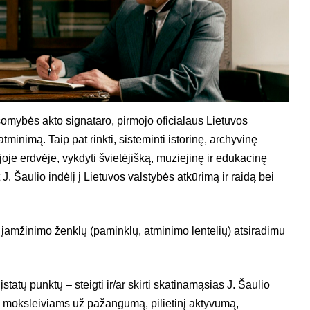
omybės akto signataro, pirmojo oficialaus Lietuvos
tminimą. Taip pat rinkti, sisteminti istorinę, archyvinę
ojoje erdvėje, vykdyti švietėjišką, muziejinę ir edukacinę
ant J. Šaulio indėlį į Lietuvos valstybės atkūrimą ir raidą bei
 įamžinimo ženklų (paminklų, atminimo lentelių) atsiradimu
įstatų punktų – steigti ir/ar skirti skatinamąsias J. Šaulio
) moksleiviams už pažangumą, pilietinį aktyvumą,