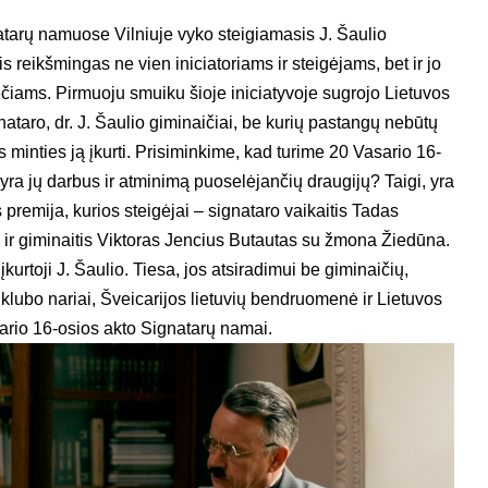
atarų namuose Vilniuje vyko steigiamasis J. Šaulio
s reikšmingas ne vien iniciatoriams ir steigėjams, bet ir jo
čiams. Pirmuoju smuiku šioje iniciatyvoje sugrojo Lietuvos
taro, dr. J. Šaulio giminaičiai, be kurių pastangų nebūtų
os minties ją įkurti. Prisiminkime, kad turime 20 Vasario 16-
 yra jų darbus ir atminimą puoselėjančių draugijų? Taigi, yra
premija, kurios steigėjai – signataro vaikaitis Tadas
 giminaitis Viktoras Jencius Butautas su žmona Žiedūna.
įkurtoji J. Šaulio. Tiesa, jos atsiradimui be giminaičių,
klubo nariai, Šveicarijos lietuvių bendruomenė ir Lietuvos
ario 16-osios akto Signatarų namai.