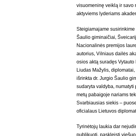
visuomeninę veiklą ir savo
aktyviems lyderiams akademin
Steigiamajame susirinkime pat
Šaulio giminaičiai, Šveicar
Nacionalinės premijos laurea
autorius, Vilniaus dailės a
osios aktą suradęs Vytauto 
Liudas Mažylis, diplomatai, i
išrinkta dr. Jurgio Šaulio g
sudaryta valdyba, numatyti 
metų pabaigoje nariams teks
Svarbiausias siekis – puos
oficialaus Lietuvos diploma
Tyrinėtojų laukia dar nejudi
publikuoti, paskleisti viešu