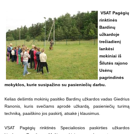
VSAT Pagėgių
rinktinės
Bardinų
užkardoje
trečiadienį
lankėsi
mokiniai iš
Šilutės rajono
Usėnų
pagrindinės
mokyklos, kurie susipažino su pasieniečių darbu.
Kelias dešimtis mokinių pasitiko Bardinų užkardos vadas Giedrius
Ranonis, kuris svečiams aprodė užkardą, pasieniečių turimą
techniką, paaiškino jos paskirtį, atsakė į klausimus.
VSAT Pagėgių rinktinės Specialiosios paskirties užkardos