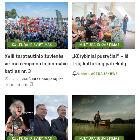
KULTŪRA IR ŠVIETIMAS
KULTŪRA IR ŠVIETIMAS
XVIII tarptautinio žuvienės
„Kūrybiniai pusryčiai“ – iš
virimo čempionato įdomybių
trijų kultūrinių patiekalų
katilas nr. 3
Violeta ASTRAUSKIENĖ
2026-08-04
Šilutės naujienų inf.
Posted
Komentuoti
by
KULTŪRA IR ŠVIETIMAS
KULTŪRA IR ŠVIETIMAS