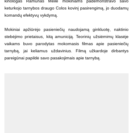
kinologas Ramūnas Meilė mokiniams pademonstravo savo
keturkojo tarnybos draugo Colos kovinį pasirengimą, jo duodamų
komandų efektyvų vykdymą.
Mokiniai apžiūrėjo pasieniečių naudojamą ginkluotę, naktinio
stebėjimo prietaisus, kitą amuniciją. Teorinių užsiėmimų klasėje
vaikams buvo parodytas mokomasis filmas apie pasieniečių
tarnybą, jai keliamus uždavinius. Filmą užkardoje dirbantys
pareigūnai papildė savo pasakojimais apie tarnybą.