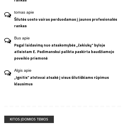
tomas
apie
Šilutės uosto vairas perduodamas į jaunos profesionalės
rankas
Bus
apie
Pagal laidavimą nuo atsakomybės „čekiukų“ byloje
atleistam E. Padimanskui palikta paskirta baudžiamojo
poveikio priemonė
Algis
apie
„Ignitis“ atstovai atsakė į visus šilutiškiams rūpimus
klausimus
KITOS ĮDOMIOS TEMOS