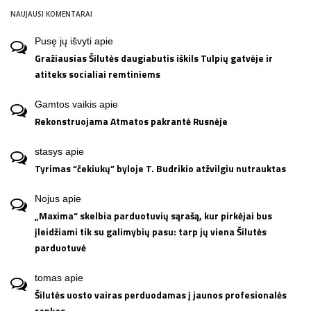
NAUJAUSI KOMENTARAI
Pusę jų išvyti
apie
Gražiausias Šilutės daugiabutis iškils Tulpių gatvėje ir
atiteks socialiai remtiniems
Gamtos vaikis
apie
Rekonstruojama Atmatos pakrantė Rusnėje
stasys
apie
Tyrimas “čekiukų” byloje T. Budrikio atžvilgiu nutrauktas
Nojus
apie
„Maxima“ skelbia parduotuvių sąrašą, kur pirkėjai bus
įleidžiami tik su galimybių pasu: tarp jų viena Šilutės
parduotuvė
tomas
apie
Šilutės uosto vairas perduodamas į jaunos profesionalės
rankas