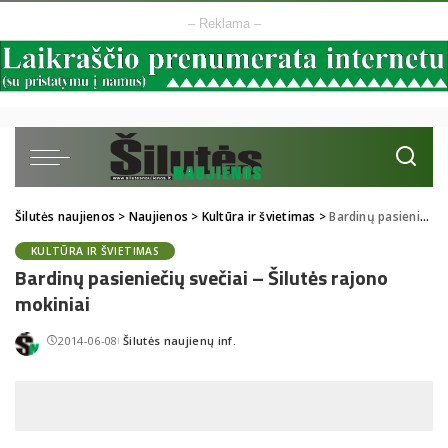
– Reklama –
Šilutės naujienos
>
Naujienos
>
Kultūra ir švietimas
>
Bardinų pasieniečių svečiai – Šilutės rajono mokiniai
KULTŪRA IR ŠVIETIMAS
Bardinų pasieniečių svečiai – Šilutės rajono
mokiniai
2014-06-08
Šilutės naujienų inf.
Posted
by