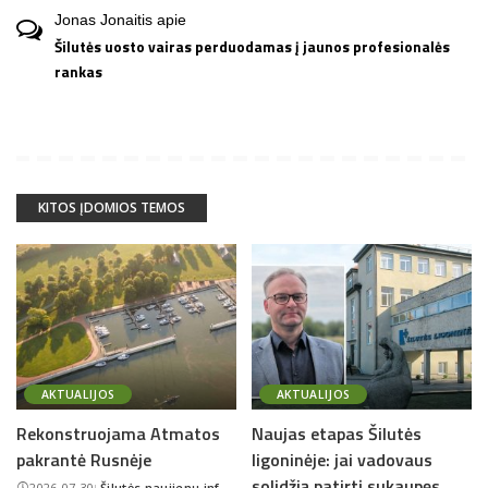
Jonas Jonaitis
apie
Šilutės uosto vairas perduodamas į jaunos profesionalės
rankas
KITOS ĮDOMIOS TEMOS
AKTUALIJOS
AKTUALIJOS
Rekonstruojama Atmatos
Naujas etapas Šilutės
pakrantė Rusnėje
ligoninėje: jai vadovaus
solidžią patirtį sukaupęs
2026-07-30
Šilutės naujienų inf.