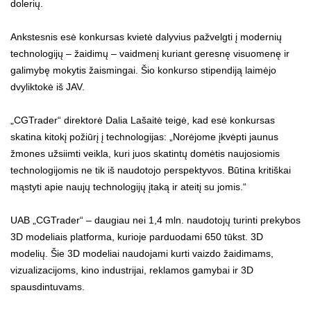
dolerių.
Ankstesnis esė konkursas kvietė dalyvius pažvelgti į modernių
technologijų – žaidimų – vaidmenį kuriant geresnę visuomenę ir
galimybę mokytis žaismingai. Šio konkurso stipendiją laimėjo
dvyliktokė iš JAV.
„CGTrader“
direktorė Dalia Lašaitė teigė, kad esė konkursas
skatina kitokį požiūrį į technologijas: „Norėjome įkvėpti jaunus
žmones užsiimti veikla, kuri juos skatintų domėtis naujosiomis
technologijomis ne tik iš naudotojo perspektyvos. Būtina kritiškai
mąstyti apie naujų technologijų įtaką ir ateitį su jomis.“
UAB „CGTrader“ – daugiau nei 1,4 mln. naudotojų turinti prekybos
3D modeliais platforma, kurioje parduodami 650 tūkst. 3D
modelių. Šie
3D modeliai
naudojami kurti vaizdo žaidimams,
vizualizacijoms, kino industrijai, reklamos gamybai ir 3D
spausdintuvams.