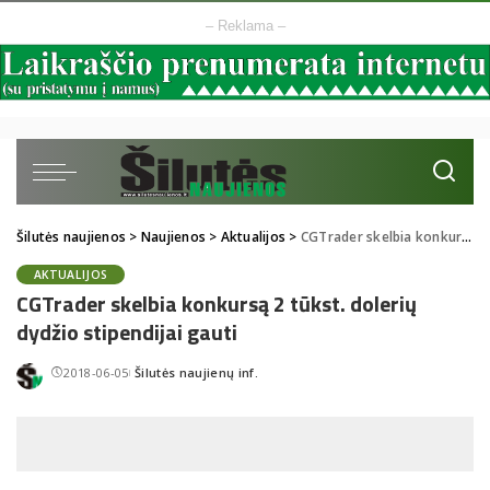
– Reklama –
Šilutės naujienos
>
Naujienos
>
Aktualijos
>
CGTrader skelbia konkursą 2 tūkst. dolerių dydžio stipendijai gauti
AKTUALIJOS
CGTrader skelbia konkursą 2 tūkst. dolerių
dydžio stipendijai gauti
2018-06-05
Šilutės naujienų inf.
Posted
by