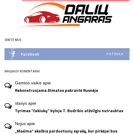
SEKITE MUS
Facebook
PATINKA
NAUJAUSI KOMENTARAI
Gamtos vaikis
apie
Rekonstruojama Atmatos pakrantė Rusnėje
stasys
apie
Tyrimas “čekiukų” byloje T. Budrikio atžvilgiu nutrauktas
Nojus
apie
„Maxima“ skelbia parduotuvių sąrašą, kur pirkėjai bus