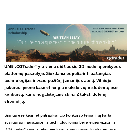
UAB „CGTrader“ yra viena didžiausių 3D modelių prekybos
platformų pasaulyje. Siekdama populiarinti pažangias
technologijas ir tvarų požiūrį į žmonijos ateitį, Vilniuje
įsikūrusi įmonė kasmet rengia moksleivių ir studentų esė
konkursą, kurio nugalėtojams skiria 2 tūkst. dolerių
stipendiją.
Šimtus esė kasmet pritraukiančio konkurso tema ir šį kartą
susijusi su naujausiomis technologijomis bei ateities vizijomis.
„CGTrader“ savo svetainėje kviečia viso pasaulio studentus ir