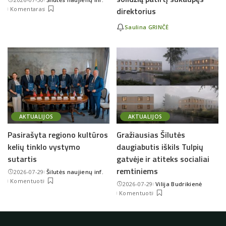
Posted
Komentaras
direktorius
by
Saulina GRINČĖ
AKTUALIJOS
AKTUALIJOS
Pasirašyta regiono kultūros
Gražiausias Šilutės
kelių tinklo vystymo
daugiabutis iškils Tulpių
sutartis
gatvėje ir atiteks socialiai
remtiniems
2026-07-29
Šilutės naujienų inf.
Posted
Komentuoti
2026-07-29
Vilija Budrikienė
by
Posted
Komentuoti
by