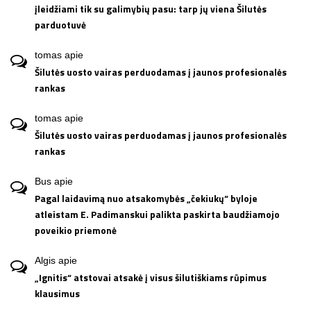
įleidžiami tik su galimybių pasu: tarp jų viena Šilutės
parduotuvė
tomas
apie
Šilutės uosto vairas perduodamas į jaunos profesionalės
rankas
tomas
apie
Šilutės uosto vairas perduodamas į jaunos profesionalės
rankas
Bus
apie
Pagal laidavimą nuo atsakomybės „čekiukų“ byloje
atleistam E. Padimanskui palikta paskirta baudžiamojo
poveikio priemonė
Algis
apie
„Ignitis“ atstovai atsakė į visus šilutiškiams rūpimus
klausimus