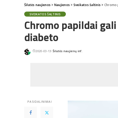
Šilutės naujienos
>
Naujienos
>
Sveikatos šaltinis
>
Chromo p
SVEIKATOS ŠALTINIS
Chromo papildai gali 
diabeto
2020-03-13
Šilutės naujienų inf.
Posted
by
PASIDALINIMAI