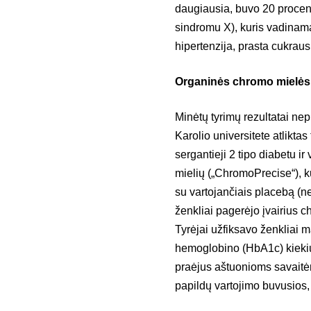
daugiausia, buvo 20 procent
sindromu X), kuris vadinama
hipertenzija, prasta cukraus
Organinės chromo mielės
Minėtų tyrimų rezultatai nep
Karolio universitete atlikta
sergantieji 2 tipo diabetu ir
mielių („ChromoPrecise“), ku
su vartojančiais placebą (net
ženkliai pagerėjo įvairius 
Tyrėjai užfiksavo ženkliai 
hemoglobino (HbA1c) kiekius
praėjus aštuonioms savaitėm
papildų vartojimo buvusios