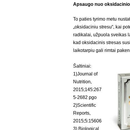
Apsaugo nuo oksidacinio
To paties tyrimo metu nust
„oksidaciniu stresu“, kai po
radikalai, užpuola sveikas l
kad oksidacinis stresas susi
laikotarpiu gali rimtai paken
Šaltiniai:
1)Journal of
Nutrition,
2015;145:267
5-2682 pgo
2)Scientific
Reports,
2015;5:15606
3) Biological