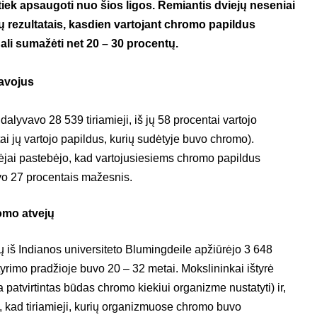
tiek apsaugoti nuo šios ligos. Remiantis dviejų neseniai
 rezultatais, kasdien vartojant chromo papildus
ali sumažėti net 20 – 30 procentų.
avojus
alyvavo 28 539 tiriamieji, iš jų 58 procentai vartojo
ai jų vartojo papildus, kurių sudėtyje buvo chromo).
ėjai pastebėjo, kad vartojusiesiems chromo papildus
vo 27 procentais mažesnis.
omo atvejų
jų iš Indianos universiteto Blumingdeile apžiūrėjo 3 648
tyrimo pradžioje buvo 20 – 32 metai. Mokslininkai ištyrė
 patvirtintas būdas chromo kiekiui organizme nustatyti) ir,
 kad tiriamieji, kurių organizmuose chromo buvo