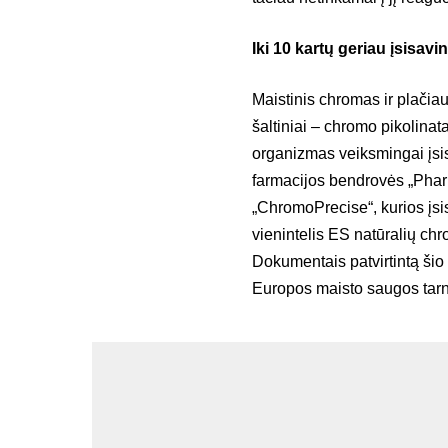
Iki 10 kartų geriau įsisa
Maistinis chromas ir plačia
šaltiniai – chromo pikolinat
organizmas veiksmingai įsis
farmacijos bendrovės „Phar
„ChromoPrecise“, kurios įsi
vienintelis ES natūralių chr
Dokumentais patvirtintą šio
Europos maisto saugos tarn