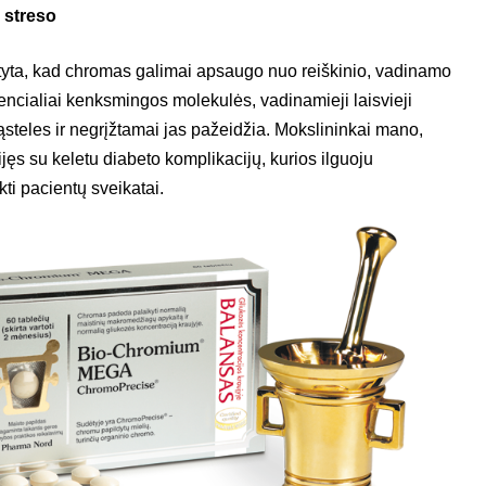
 streso
atyta, kad chromas galimai apsaugo nuo reiškinio, vadinamo
tencialiai kenksmingos molekulės, vadinamieji laisvieji
ąsteles ir negrįžtamai jas pažeidžia. Mokslininkai mano,
jęs su keletu diabeto komplikacijų, kurios ilguoju
kti pacientų sveikatai.