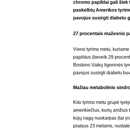
chromo papildai gali šiek 
paskelbtų Amerikos tyrimų
pavojus susirgti diabetu g
27 procentais
mažesnis p
Vieno tyrimo metu, kuriame d
papildus (beveik 29 procent
Bostono Vaikų ligoninės tyr
pavojus susirgti diabetu bu
Mažiau metabolinio sindr
Kito tyrimo metu grupė tyrė
amerikiečius, kurių amžius 
kojų nagų nuokarpas (tai yra
praėjus 23 metams, nustatė,