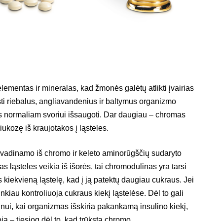
ementas ir mineralas, kad žmonės galėtų atlikti įvairias
ti riebalus, angliavandenius ir baltymus organizmo
bus normaliam svoriui išsaugoti. Dar daugiau – chromas
iukozę iš kraujotakos į ląsteles.
adinamo iš chromo ir keleto aminorūgščių sudaryto
s ląsteles veikia iš išorės, tai chromodulinas yra tarsi
is kiekvieną ląstelę, kad į ją patektų daugiau cukraus. Jei
nkiau kontroliuoja cukraus kiekį ląstelėse. Dėl to gali
inui, kai organizmas išskiria pakankamą insulino kiekį,
ja – tiesiog dėl to, kad trūksta chromo.