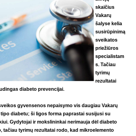
skaičius
Vakarų
šalyse kelia
susirūpinimą
sveikatos
priežiūros
specialistam
s. Tačiau
tyrimų
rezultatai
udingas diabeto prevencijai.
 sveikos gyvensenos nepaisymo vis daugiau Vakarų
 tipo diabetu; ši ligos forma paprastai susijusi su
iui. Gydytojai ir mokslininkai nerimauja dėl diabeto
, tačiau tyrimų rezultatai rodo, kad mikroelemento