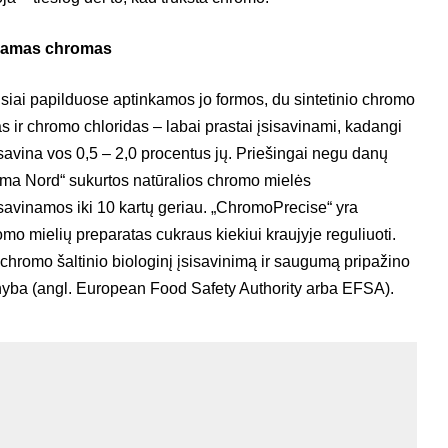
vinamas chromas
usiai papilduose aptinkamos jo formos, du sintetinio chromo
as ir chromo chloridas – labai prastai įsisavinami, kadangi
avina vos 0,5 – 2,0 procentus jų. Priešingai negu danų
ma Nord“ sukurtos natūralios chromo mielės
savinamos iki 10 kartų geriau. „ChromoPrecise“ yra
omo mielių preparatas cukraus kiekiui kraujyje reguliuoti.
 chromo šaltinio biologinį įsisavinimą ir saugumą pripažino
yba (angl. European Food Safety Authority arba EFSA).