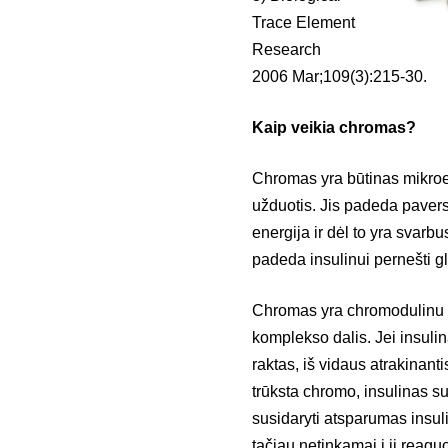
Trace Element
Research
2006 Mar;109(3):215-30.
Kaip veikia chromas?
Chromas yra būtinas mikroel
užduotis. Jis padeda pavers
energija ir dėl to yra svar
padeda insulinui pernešti gl
Chromas yra chromodulinu v
komplekso dalis. Jei insulina
raktas, iš vidaus atrakinant
trūksta chromo, insulinas su
susidaryti atsparumas insul
tačiau netinkamai į jį reaguo