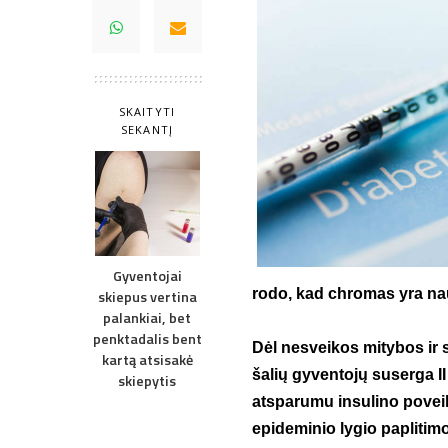
SKAITYTI
SEKANTĮ
Gyventojai
rodo, kad chromas yra na
skiepus vertina
palankiai, bet
penktadalis bent
Dėl nesveikos mitybos ir
kartą atsisakė
šalių gyventojų suserga II
skiepytis
atsparumu insulino poveik
epideminio lygio paplitimo