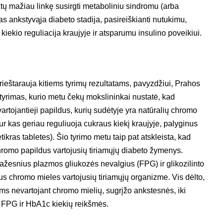
ų mažiau linkę susirgti metaboliniu sindromu (arba
s ankstyvąja diabeto stadija, pasireiškianti nutukimu,
 kiekio reguliacija kraujyje ir atsparumu insulino poveikiui.
rieštarauja kitiems tyrimų rezultatams, pavyzdžiui, Prahos
s tyrimas, kurio metu čekų mokslininkai nustatė, kad
 vartojantieji papildus, kurių sudėtyje yra natūralių chromo
r kas geriau reguliuoja cukraus kiekį kraujyje, palyginus
ikras tabletes). Šio tyrimo metu taip pat atskleista, kad
chromo papildus vartojusių tiriamųjų diabeto žymenys.
mažesnius plazmos gliukozės nevalgius (FPG) ir glikozilinto
 chromo mieles vartojusių tiriamųjų organizme. Vis dėlto,
s nevartojant chromo mielių, sugrįžo ankstesnės, iki
, FPG ir HbA1c kiekių reikšmės.