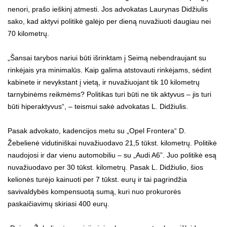
nenori, prašo ieškinį atmesti. Jos advokatas Laurynas Didžiulis
sako, kad aktyvi politikė galėjo per dieną nuvažiuoti daugiau nei
70 kilometrų.
„Šansai tarybos nariui būti išrinktam į Seimą nebendraujant su
rinkėjais yra minimalūs. Kaip galima atstovauti rinkėjams, sėdint
kabinete ir nevykstant į vietą, ir nuvažiuojant tik 10 kilometrų
tarnybinėms reikmėms? Politikas turi būti ne tik aktyvus – jis turi
būti hiperaktyvus“, – teismui sakė advokatas L. Didžiulis.
Pasak advokato, kadencijos metu su „Opel Frontera“ D.
Žebelienė vidutiniškai nuvažiuodavo 21,5 tūkst. kilometrų. Politikė
naudojosi ir dar vienu automobiliu – su „Audi A6”. Juo politikė esą
nuvažiuodavo per 30 tūkst. kilometrų. Pasak L. Didžiulio, šios
kelionės turėjo kainuoti per 7 tūkst. eurų ir tai pagrindžia
savivaldybės kompensuotą sumą, kuri nuo prokurorės
paskaičiavimų skiriasi 400 eurų.