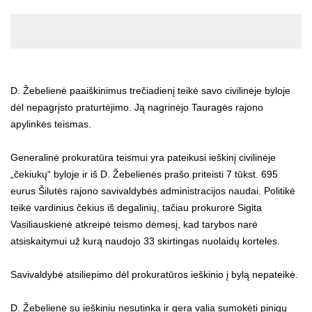
D. Žebelienė paaiškinimus trečiadienį teikė savo civilinėje byloje
dėl nepagrįsto praturtėjimo. Ją nagrinėjo Tauragės rajono
apylinkės teismas.
Generalinė prokuratūra teismui yra pateikusi ieškinį civilinėje
„čekiukų“ byloje ir iš D. Žebelienės prašo priteisti 7 tūkst. 695
eurus Šilutės rajono savivaldybės administracijos naudai. Politikė
teikė vardinius čekius iš degalinių, tačiau prokurorė Sigita
Vasiliauskienė atkreipė teismo dėmesį, kad tarybos narė
atsiskaitymui už kurą naudojo 33 skirtingas nuolaidų korteles.
Savivaldybė atsiliepimo dėl prokuratūros ieškinio į bylą nepateikė.
D. Žebelienė su ieškiniu nesutinka ir gera valia sumokėti pinigų