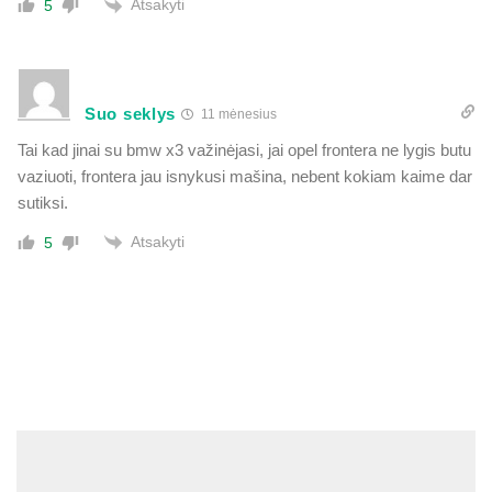
Atsakyti
5
Suo seklys
11 mėnesius
Tai kad jinai su bmw x3 važinėjasi, jai opel frontera ne lygis butu
vaziuoti, frontera jau isnykusi mašina, nebent kokiam kaime dar
sutiksi.
Atsakyti
5