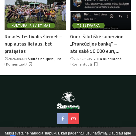
KULTŪRA IR ŠVIETIMAS
TEISĖTVARKA
Rusnės festivalis šiemet –
Gudri šilutiškė sunervino
nuplautas lietaus, bet
„Prancūzijos banką“ –
pratęstas
atsisakė 50 000 eurų…
2026-08-06
Šilutės naujienų inf.
2026-08-05
Vilija Budrikienė
Posted
Posted
Komentuoti
Komentuoti
by
by
KONTAKTAI
PRENUMERATA
REKLAMA
PRIVATUMO POLITIKA
Mūsų svetainė naudoja slapukus, kad pagerintu jūsų naršymą. Daugiau apie