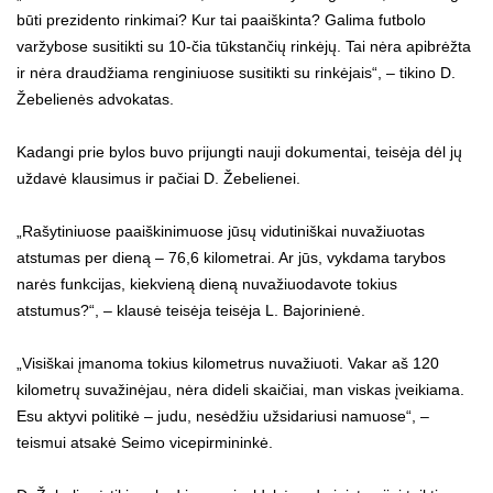
būti prezidento rinkimai? Kur tai paaiškinta? Galima futbolo
varžybose susitikti su 10-čia tūkstančių rinkėjų. Tai nėra apibrėžta
ir nėra draudžiama renginiuose susitikti su rinkėjais“, – tikino D.
Žebelienės advokatas.
Kadangi prie bylos buvo prijungti nauji dokumentai, teisėja dėl jų
uždavė klausimus ir pačiai D. Žebelienei.
„Rašytiniuose paaiškinimuose jūsų vidutiniškai nuvažiuotas
atstumas per dieną – 76,6 kilometrai. Ar jūs, vykdama tarybos
narės funkcijas, kiekvieną dieną nuvažiuodavote tokius
atstumus?“, – klausė teisėja teisėja L. Bajorinienė.
„Visiškai įmanoma tokius kilometrus nuvažiuoti. Vakar aš 120
kilometrų suvažinėjau, nėra dideli skaičiai, man viskas įveikiama.
Esu aktyvi politikė – judu, nesėdžiu užsidariusi namuose“, –
teismui atsakė Seimo vicepirmininkė.