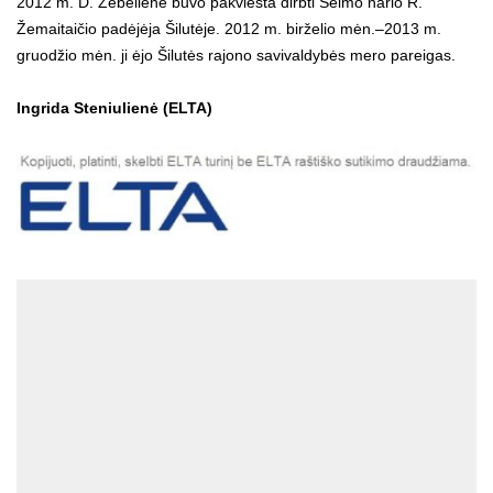
2012 m. D. Žebelienė buvo pakviesta dirbti Seimo nario R.
Žemaitaičio padėjėja Šilutėje. 2012 m. birželio mėn.–2013 m.
gruodžio mėn. ji ėjo Šilutės rajono savivaldybės mero pareigas.
Ingrida Steniulienė (ELTA)