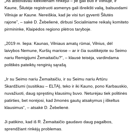
„Aš atstovavau kiekvienam rinkėjui – jie gali būti ir Vilniuje, ir
Kaune, Šilutėje registruoti asmenys gali išreikšti valią, balsuodami
Vilniuje ar Kaune. Nereiškia, kad jie visi turi gyventi Šilutės
rajone”, – sakė D. Žebelienė, dirbusi Socialiniame reikalų komiteto
pirmininke, Klaipėdos regiono plėtros taryboje.
„2019 m. liepa: Kaunas, Vilniaus amatų rūmai, Vilnius, dėl
laivybos Nemune, Kuršių mariose – ar ir čia susitikėjote su Seimo
nariu Remigijumi Žemaitaičiu?“, – klausė teisėja, vardindama
politikės pateiktų renginių sąrašą.
„Ir su Seimo nariu Žemaitaičiu, ir su Seimu nariu Artūru
Skardžiumi (susitikau – ELTA), teko ir iki Kauno, pono Karbauskio,
nuvažiuoti, daug spręstinų klausimų buvo. Neturėjau tiek politinės
patirties, bet norėjosi, kad žmonės gautų atsakymus į iškeltus
klausimus“, – atsakė D. Žebelienė.
Ji patikino, kad iš R. Žemaitaičio gaudavo daug pagalbos,
sprendžiant rinkėjų problemas.