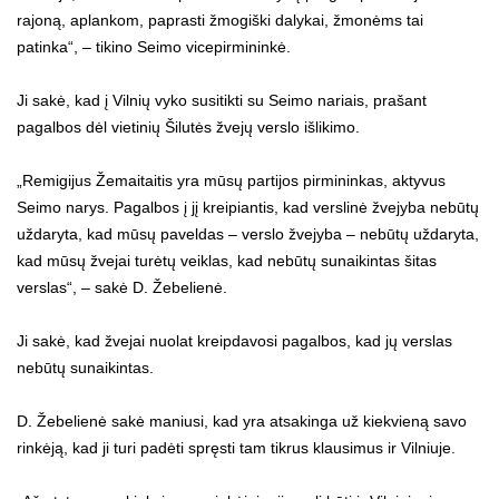
rajoną, aplankom, paprasti žmogiški dalykai, žmonėms tai
patinka“, – tikino Seimo vicepirmininkė.
Ji sakė, kad į Vilnių vyko susitikti su Seimo nariais, prašant
pagalbos dėl vietinių Šilutės žvejų verslo išlikimo.
„Remigijus Žemaitaitis yra mūsų partijos pirmininkas, aktyvus
Seimo narys. Pagalbos į jį kreipiantis, kad verslinė žvejyba nebūtų
uždaryta, kad mūsų paveldas – verslo žvejyba – nebūtų uždaryta,
kad mūsų žvejai turėtų veiklas, kad nebūtų sunaikintas šitas
verslas“, – sakė D. Žebelienė.
Ji sakė, kad žvejai nuolat kreipdavosi pagalbos, kad jų verslas
nebūtų sunaikintas.
D. Žebelienė sakė maniusi, kad yra atsakinga už kiekvieną savo
rinkėją, kad ji turi padėti spręsti tam tikrus klausimus ir Vilniuje.