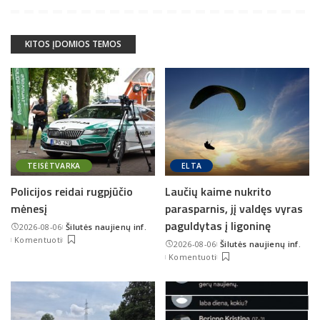
KITOS ĮDOMIOS TEMOS
TEISĖTVARKA
ELTA
Policijos reidai rugpjūčio
Laučių kaime nukrito
mėnesį
parasparnis, jį valdęs vyras
paguldytas į ligoninę
2026-08-06
Šilutės naujienų inf.
Posted
Komentuoti
2026-08-06
Šilutės naujienų inf.
by
Posted
Komentuoti
by