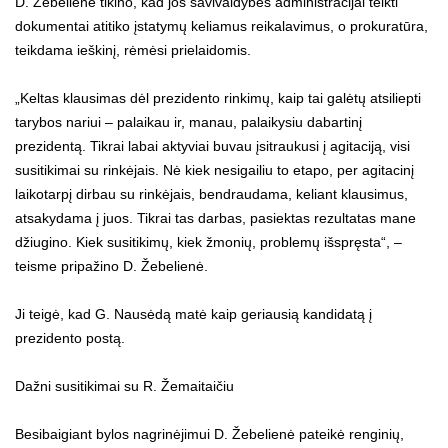
D. Žebelienė tikino, kad jos savivaldybės administracijai teikti
dokumentai atitiko įstatymų keliamus reikalavimus, o prokuratūra,
teikdama ieškinį, rėmėsi prielaidomis.
„Keltas klausimas dėl prezidento rinkimų, kaip tai galėtų atsiliepti
tarybos nariui – palaikau ir, manau, palaikysiu dabartinį
prezidentą. Tikrai labai aktyviai buvau įsitraukusi į agitaciją, visi
susitikimai su rinkėjais. Nė kiek nesigailiu to etapo, per agitacinį
laikotarpį dirbau su rinkėjais, bendraudama, keliant klausimus,
atsakydama į juos. Tikrai tas darbas, pasiektas rezultatas mane
džiugino. Kiek susitikimų, kiek žmonių, problemų išspręsta“, –
teisme pripažino D. Žebelienė.
Ji teigė, kad G. Nausėdą matė kaip geriausią kandidatą į
prezidento postą.
Dažni susitikimai su R. Žemaitaičiu
Besibaigiant bylos nagrinėjimui D. Žebelienė pateikė renginių,