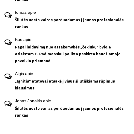
tomas
apie
Šilutės uosto vairas perduodamas į jaunos profesionalės
rankas
Bus
apie
Pagal laidavimą nuo atsakomybės „čekiukų“ byloje
atleistam E. Padimanskui palikta paskirta baudžiamojo
poveikio priemonė
Algis
apie
„Ignitis“ atstovai atsakė į visus šilutiškiams rūpimus
klausimus
Jonas Jonaitis
apie
Šilutės uosto vairas perduodamas į jaunos profesionalės
rankas