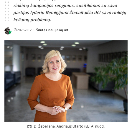
rinkimų kampanijos renginius, susitikimus su savo
partijos lyderiu Remigijumi Žemaitaičiu dėl savo rinkėjų
keliamų problemų.
2025-08-18
Šilutės naujienų inf.
Posted
by
D. Žebelienė. Andriaus Ufarto (ELTA) nuotr.