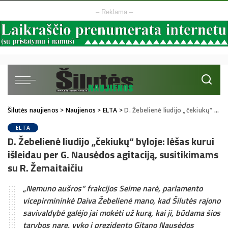
– Reklama –
Šilutės naujienos
>
Naujienos
>
ELTA
>
D. Žebelienė liudijo „čekiukų“ byloje: lėšas kurui išleidau per G. Nausėdos agitaciją, susitikimams su R. Žemaitaičiu
ELTA
D. Žebelienė liudijo „čekiukų“ byloje: lėšas kurui
išleidau per G. Nausėdos agitaciją, susitikimams
su R. Žemaitaičiu
„Nemuno aušros“ frakcijos Seime narė, parlamento
vicepirmininkė Daiva Žebelienė mano, kad Šilutės rajono
savivaldybė galėjo jai mokėti už kurą, kai ji, būdama šios
tarybos nare, vyko į prezidento Gitano Nausėdos