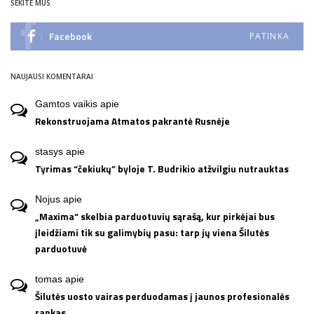
SEKITE MUS
Facebook
PATINKA
NAUJAUSI KOMENTARAI
Gamtos vaikis
apie
Rekonstruojama Atmatos pakrantė Rusnėje
stasys
apie
Tyrimas “čekiukų” byloje T. Budrikio atžvilgiu nutrauktas
Nojus
apie
„Maxima“ skelbia parduotuvių sąrašą, kur pirkėjai bus
įleidžiami tik su galimybių pasu: tarp jų viena Šilutės
parduotuvė
tomas
apie
Šilutės uosto vairas perduodamas į jaunos profesionalės
rankas