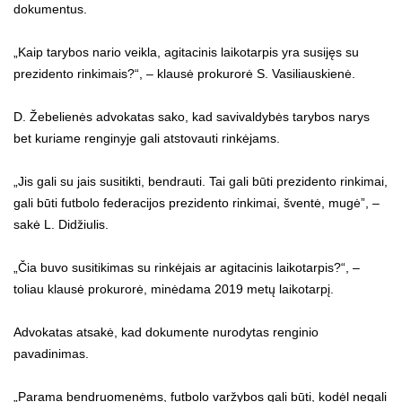
dokumentus.
„Kaip tarybos nario veikla, agitacinis laikotarpis yra susijęs su
prezidento rinkimais?“, – klausė prokurorė S. Vasiliauskienė.
D. Žebelienės advokatas sako, kad savivaldybės tarybos narys
bet kuriame renginyje gali atstovauti rinkėjams.
„Jis gali su jais susitikti, bendrauti. Tai gali būti prezidento rinkimai,
gali būti futbolo federacijos prezidento rinkimai, šventė, mugė”, –
sakė L. Didžiulis.
„Čia buvo susitikimas su rinkėjais ar agitacinis laikotarpis?“, –
toliau klausė prokurorė, minėdama 2019 metų laikotarpį.
Advokatas atsakė, kad dokumente nurodytas renginio
pavadinimas.
„Parama bendruomenėms, futbolo varžybos gali būti, kodėl negali