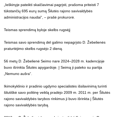
„Ieškinyje pateikti skaičiavimai pagrįsti, prašoma priteisti 7
tūkstančių 695 eurų sumą Šilutės rajono savivaldybės
administracijos naudai“, – prašė prokurorė.
Teismas sprendimą byloje skelbs rugsėjį
Teismas savo sprendimą dėl galimo nepagrįsto D. Žebelienės
praturtėjimo skelbs rugsėjo 2 dieną.
56 metų D. Žebelienė Seimo nare 2024–2028 m. kadencijoje
buvo išrinkta Šilutės apygardoje. Į Seimą ji pateko su partija
„Nemuno aušra“.
Ikimokyklinio ir pradinio ugdymo specialistės išsilavinimą turinti
šilutiškė savo politinę veiklą pradėjo 2009 m. 2011 m. per Šilutės
rajono savivaldybės tarybos rinkimus ji buvo išrinkta į Šilutės
rajono savivaldybės tarybą.