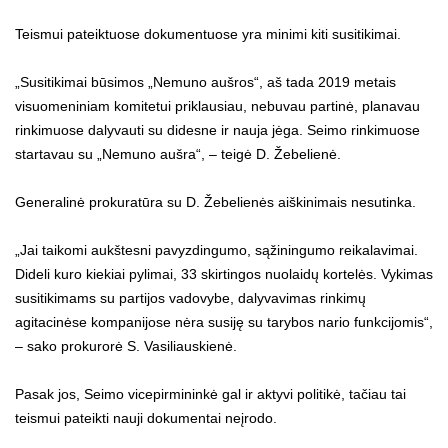
Teismui pateiktuose dokumentuose yra minimi kiti susitikimai.
„Susitikimai būsimos „Nemuno aušros“, aš tada 2019 metais
visuomeniniam komitetui priklausiau, nebuvau partinė, planavau
rinkimuose dalyvauti su didesne ir nauja jėga. Seimo rinkimuose
startavau su „Nemuno aušra“, – teigė D. Žebelienė.
Generalinė prokuratūra su D. Žebelienės aiškinimais nesutinka.
„Jai taikomi aukštesni pavyzdingumo, sąžiningumo reikalavimai.
Dideli kuro kiekiai pylimai, 33 skirtingos nuolaidų kortelės. Vykimas
susitikimams su partijos vadovybe, dalyvavimas rinkimų
agitacinėse kompanijose nėra susiję su tarybos nario funkcijomis“,
– sako prokurorė S. Vasiliauskienė.
Pasak jos, Seimo vicepirmininkė gal ir aktyvi politikė, tačiau tai
teismui pateikti nauji dokumentai neįrodo.