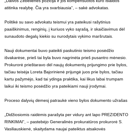
„Daivos Žebelienės pozicija ir jos kompensuotos kuro išlaidos
atitinka realybę. Čia yra svarbiausia“, – sakė advokatas.
Politikė su savo advokatu teismui yra pateikusi rašytinius
paaiškinimus, renginių, į kuriuos vyko sąrašą, ir skaičiavimus dėl
sunaudoto degalų kiekio su nurodytais vykimo maršrutais.
Nauji dokumentai buvo pateikti paskutinio teismo posėdžio
išvakarėse, prieš tai byla buvo nagrinėta prieš pusantro mėnesio.
Prokurorė prieštaravo dėl naujų dokumentų prijungimo prie bylos,
tačiau teisėja Loreta Bajorinienė prijungė juos prie bylos, tačiau
kartu pažymėjo, kad tai ydinga praktika, kai likus labai trumpam
laikui iki teismo posėdžio yra pateikiami nauji įrodymai.
Proceso dalyvių dėmesį patraukė vieno bylos dokumento užrašas
„Didžiosiomis raidėmis parašyta per vidury ant lapo PREZIDENTO
RINKIMAI“, – pastebėjo Generalinės prokuratūros prokurorė S.
Vasiliauskienė, skaitydama naujai pateiktus atsakovės