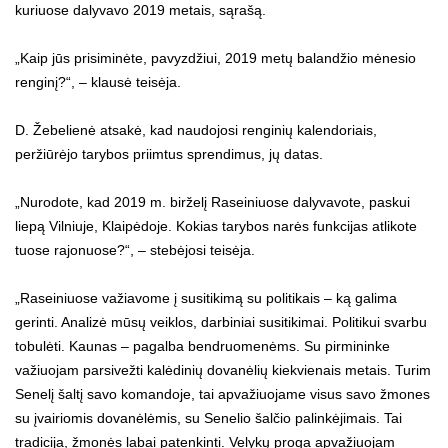
kuriuose dalyvavo 2019 metais, sąrašą.
„Kaip jūs prisiminėte, pavyzdžiui, 2019 metų balandžio mėnesio
renginį?“, – klausė teisėja.
D. Žebelienė atsakė, kad naudojosi renginių kalendoriais,
peržiūrėjo tarybos priimtus sprendimus, jų datas.
„Nurodote, kad 2019 m. birželį Raseiniuose dalyvavote, paskui
liepą Vilniuje, Klaipėdoje. Kokias tarybos narės funkcijas atlikote
tuose rajonuose?“, – stebėjosi teisėja.
„Raseiniuose važiavome į susitikimą su politikais – ką galima
gerinti. Analizė mūsų veiklos, darbiniai susitikimai. Politikui svarbu
tobulėti. Kaunas – pagalba bendruomenėms. Su pirmininke
važiuojam parsivežti kalėdinių dovanėlių kiekvienais metais. Turim
Senelį šaltį savo komandoje, tai apvažiuojame visus savo žmones
su įvairiomis dovanėlėmis, su Senelio šalčio palinkėjimais. Tai
tradicija, žmonės labai patenkinti. Velykų proga apvažiuojam