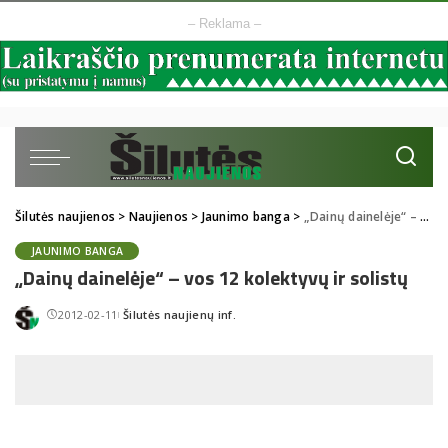
– Reklama –
Šilutės naujienos
>
Naujienos
>
Jaunimo banga
>
„Dainų dainelėje“ – vos 12 kolektyvų ir solistų
JAUNIMO BANGA
„Dainų dainelėje“ – vos 12 kolektyvų ir solistų
2012-02-11
Šilutės naujienų inf.
Posted
by