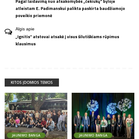
Pagal laidavimą nuo atsakomybės „čekiukų“ byloje
atleistam E. Padimanskui palikta paskirta baudžiamojo
poveikio priemonė
Algis
apie
„Ignitis“ atstovai atsakė į visus šilutiškiams rūpimus
klausimus
KITOS ĮDOMIOS TEMOS
JAUNIMO BANGA
JAUNIMO BANGA