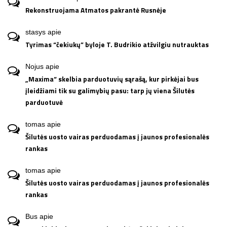
Rekonstruojama Atmatos pakrantė Rusnėje
stasys
apie
Tyrimas “čekiukų” byloje T. Budrikio atžvilgiu nutrauktas
Nojus
apie
„Maxima“ skelbia parduotuvių sąrašą, kur pirkėjai bus
įleidžiami tik su galimybių pasu: tarp jų viena Šilutės
parduotuvė
tomas
apie
Šilutės uosto vairas perduodamas į jaunos profesionalės
rankas
tomas
apie
Šilutės uosto vairas perduodamas į jaunos profesionalės
rankas
Bus
apie