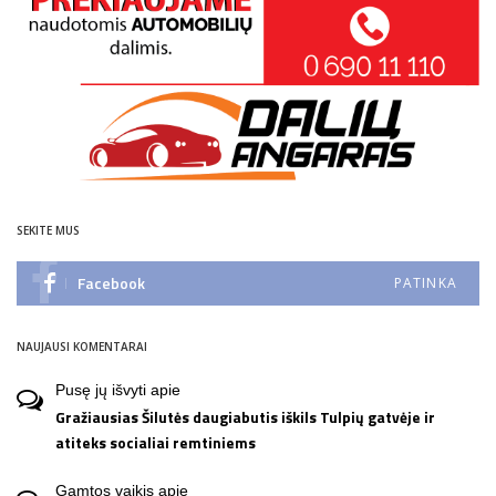
SEKITE MUS
Facebook
PATINKA
NAUJAUSI KOMENTARAI
Pusę jų išvyti
apie
Gražiausias Šilutės daugiabutis iškils Tulpių gatvėje ir
atiteks socialiai remtiniems
Gamtos vaikis
apie