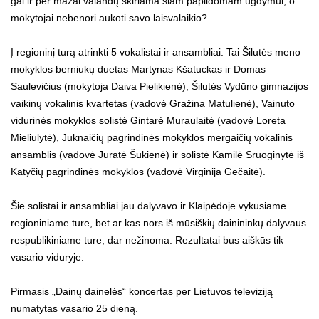
gal ir per mažai valandų skiriama šiam papildomam ugdymui, o
mokytojai nebenori aukoti savo laisvalaikio?
Į regioninį turą atrinkti 5 vokalistai ir ansambliai. Tai Šilutės meno
mokyklos berniukų duetas Martynas Kšatuckas ir Domas
Saulevičius (mokytoja Daiva Pielikienė), Šilutės Vydūno gimnazijos
vaikinų vokalinis kvartetas (vadovė Gražina Matulienė), Vainuto
vidurinės mokyklos solistė Gintarė Muraulaitė (vadovė Loreta
Mieliulytė), Juknaičių pagrindinės mokyklos mergaičių vokalinis
ansamblis (vadovė Jūratė Šukienė) ir solistė Kamilė Sruoginytė iš
Katyčių pagrindinės mokyklos (vadovė Virginija Gečaitė).
Šie solistai ir ansambliai jau dalyvavo ir Klaipėdoje vykusiame
regioniniame ture, bet ar kas nors iš mūsiškių dainininkų dalyvaus
respublikiniame ture, dar nežinoma. Rezultatai bus aiškūs tik
vasario viduryje.
Pirmasis „Dainų dainelės“ koncertas per Lietuvos televiziją
numatytas vasario 25 dieną.