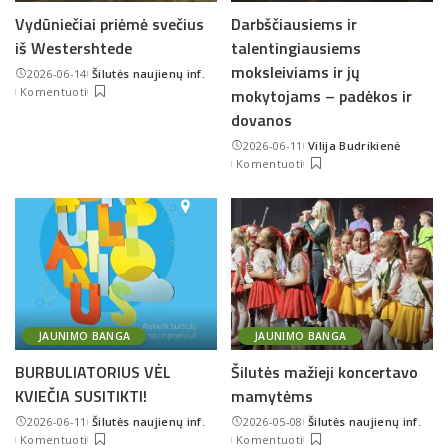
Vydūniečiai priėmė svečius
Darbščiausiems ir
iš Westershtede
talentingiausiems
moksleiviams ir jų
2026-06-14
Šilutės naujienų inf.
Posted
Komentuoti
mokytojams – padėkos ir
by
dovanos
2026-06-11
Vilija Budrikienė
Posted
Komentuoti
by
JAUNIMO BANGA
JAUNIMO BANGA
BURBULIATORIUS VĖL
Šilutės mažieji koncertavo
KVIEČIA SUSITIKTI!
mamytėms
2026-06-11
Šilutės naujienų inf.
2026-05-08
Šilutės naujienų inf.
Posted
Posted
Komentuoti
Komentuoti
by
by