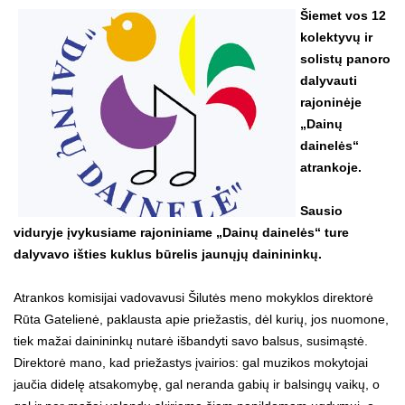
Šiemet vos 12
kolektyvų ir
solistų panoro
dalyvauti
rajoninėje
„Dainų
dainelės“
atrankoje.
Sausio
viduryje įvykusiame rajoniniame „Dainų dainelės“ ture
dalyvavo išties kuklus būrelis jaunųjų dainininkų.
Atrankos komisijai vadovavusi Šilutės meno mokyklos direktorė
Rūta Gatelienė, paklausta apie priežastis, dėl kurių, jos nuomone,
tiek mažai dainininkų nutarė išbandyti savo balsus, susimąstė.
Direktorė mano, kad priežastys įvairios: gal muzikos mokytojai
jaučia didelę atsakomybę, gal neranda gabių ir balsingų vaikų, o