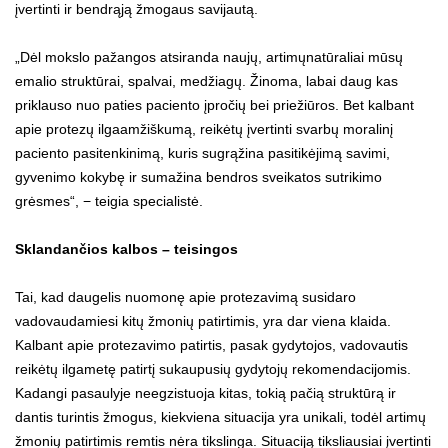
įvertinti ir bendrąją žmogaus savijautą.
„Dėl mokslo pažangos atsiranda naujų, artimųnatūraliai mūsų
emalio struktūrai, spalvai, medžiagų. Žinoma, labai daug kas
priklauso nuo paties paciento įpročių bei priežiūros. Bet kalbant
apie protezų ilgaamžiškumą, reikėtų įvertinti svarbų moralinį
paciento pasitenkinimą, kuris sugrąžina pasitikėjimą savimi,
gyvenimo kokybę ir sumažina bendros sveikatos sutrikimo
grėsmes“, − teigia specialistė.
Sklandančios kalbos – teisingos
Tai, kad daugelis nuomonę apie protezavimą susidaro
vadovaudamiesi kitų žmonių patirtimis, yra dar viena klaida.
Kalbant apie protezavimo patirtis, pasak gydytojos, vadovautis
reikėtų ilgametę patirtį sukaupusių gydytojų rekomendacijomis.
Kadangi pasaulyje neegzistuoja kitas, tokią pačią struktūrą ir
dantis turintis žmogus, kiekviena situacija yra unikali, todėl artimų
žmonių patirtimis remtis nėra tikslinga. Situaciją tiksliausiai įvertinti