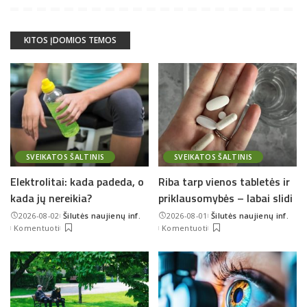
KITOS ĮDOMIOS TEMOS
SVEIKATOS ŠALTINIS
SVEIKATOS ŠALTINIS
Elektrolitai: kada padeda, o
Riba tarp vienos tabletės ir
kada jų nereikia?
priklausomybės – labai slidi
2026-08-02
Šilutės naujienų inf.
2026-08-01
Šilutės naujienų inf.
Posted
Posted
Komentuoti
Komentuoti
by
by