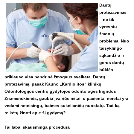
Dantų
protezavimas
– ne tik
vyresnių
žmonių
problema. Nuo
taisyklingo
sąkandžio ir
geros dantų
būklės
priklauso visa bendrinė žmogaus sveikata. Dantų
protezavimą, pasak Kauno „Kardiolitos“ klinikų
Odontologijos centro gydytojos odontologės Ingridos
Znamenskienės, gaubia įvairiūs mitai, o pacientai neretai yra
vedami neteisingų, baimes sukeliančių nuostatų. Tad ką
reikėtų žinoti apie šį gydymą?
Tai labai skausminga procedūra