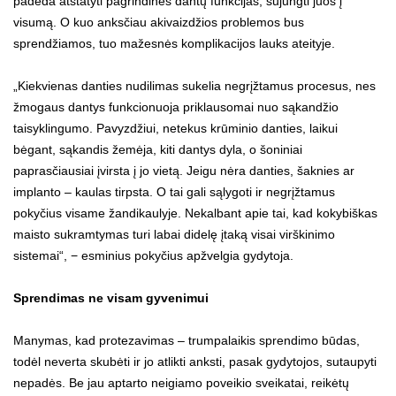
padeda atstatyti pagrindines dantų funkcijas, sujungti juos į
visumą. O kuo anksčiau akivaizdžios problemos bus
sprendžiamos, tuo mažesnės komplikacijos lauks ateityje.
„Kiekvienas danties nudilimas sukelia negrįžtamus procesus, nes
žmogaus dantys funkcionuoja priklausomai nuo sąkandžio
taisyklingumo. Pavyzdžiui, netekus krūminio danties, laikui
bėgant, sąkandis žemėja, kiti dantys dyla, o šoniniai
paprasčiausiai įvirsta į jo vietą. Jeigu nėra danties, šaknies ar
implanto – kaulas tirpsta. O tai gali sąlygoti ir negrįžtamus
pokyčius visame žandikaulyje. Nekalbant apie tai, kad kokybiškas
maisto sukramtymas turi labai didelę įtaką visai virškinimo
sistemai“, − esminius pokyčius apžvelgia gydytoja.
Sprendimas ne visam gyvenimui
Manymas, kad protezavimas – trumpalaikis sprendimo būdas,
todėl neverta skubėti ir jo atlikti anksti, pasak gydytojos, sutaupyti
nepadės. Be jau aptarto neigiamo poveikio sveikatai, reikėtų