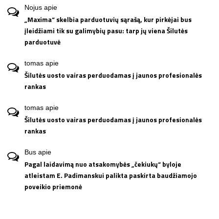
Nojus
apie
„Maxima“ skelbia parduotuvių sąrašą, kur pirkėjai bus
įleidžiami tik su galimybių pasu: tarp jų viena Šilutės
parduotuvė
tomas
apie
Šilutės uosto vairas perduodamas į jaunos profesionalės
rankas
tomas
apie
Šilutės uosto vairas perduodamas į jaunos profesionalės
rankas
Bus
apie
Pagal laidavimą nuo atsakomybės „čekiukų“ byloje
atleistam E. Padimanskui palikta paskirta baudžiamojo
poveikio priemonė