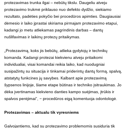
protezavimas trunka ilgai – nebūtų tikslu. Daugeliu atveju
protezavimo trukmė priklauso nuo defekto dydžio, siekiamo
rezultato, padėties pokyčio bei procedūros apimties. Daugiausiai
dėmesio ir laiko įprastai skiriama pirmajam protezavimo etapui,
kadangi jo metu atliekamas pagrindinis darbas – dantų
nušlifavimas ir laikinų protezų pritaikymas.
„Protezavimą, koks jis bebūtų, atlieka gydytojų ir technikų
komanda. Kadangi protezai kiekvienu atveju pritaikomi
individualiai, visai komandai reikia laiko, kad nuodugniai
susipažintų su situacija ir tinkamai priderintų dantų formą, spalvą,
atstatytų funkcines jų savybes. Kalbant apie protezavimą
šypsenos linijoje, šiame etape būtinas ir techniko įsitraukimas. Jo
dėka įvertinamas kiekvieno danties kampo suėjimas, įtrūkis ir
spalvos perėjimai“, − procedūros eigą komentuoja odontologė.
Protezavimas – aktualu tik vyresniems
Galvojantiems, kad su protezavimo problemomis susiduria tik