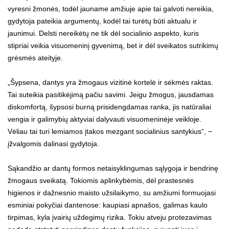
vyresni žmonės, todėl jauname amžiuje apie tai galvoti nereikia,
gydytoja pateikia argumentų, kodėl tai turėtų būti aktualu ir
jaunimui. Delsti nereikėtų ne tik dėl socialinio aspekto, kuris
stipriai veikia visuomeninį gyvenimą, bet ir dėl sveikatos sutrikimų
grėsmės ateityje.
„Šypsena, dantys yra žmogaus vizitinė kortelė ir sėkmės raktas.
Tai suteikia pasitikėjimą pačiu savimi. Jeigu žmogus, jausdamas
diskomfortą, šypsosi burną prisidengdamas ranka, jis natūraliai
vengia ir galimybių aktyviai dalyvauti visuomeninėje veikloje.
Vėliau tai turi lemiamos įtakos mezgant socialinius santykius“, −
įžvalgomis dalinasi gydytoja.
Sąkandžio ar dantų formos netaisyklingumas sąlygoja ir bendrinę
žmogaus sveikatą. Tokiomis aplinkybėmis, dėl prastesnės
higienos ir dažnesnio maisto užsilaikymo, su amžiumi formuojasi
esminiai pokyčiai dantenose: kaupiasi apnašos, galimas kaulo
tirpimas, kyla įvairių uždegimų rizika. Tokiu atveju protezavimas