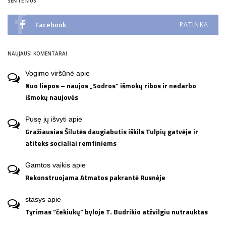
SEKITE MUS
Facebook
PATINKA
NAUJAUSI KOMENTARAI
Vogimo viršūnė
apie
Nuo liepos – naujos „Sodros“ išmokų ribos ir nedarbo
išmokų naujovės
Pusę jų išvyti
apie
Gražiausias Šilutės daugiabutis iškils Tulpių gatvėje ir
atiteks socialiai remtiniems
Gamtos vaikis
apie
Rekonstruojama Atmatos pakrantė Rusnėje
stasys
apie
Tyrimas “čekiukų” byloje T. Budrikio atžvilgiu nutrauktas