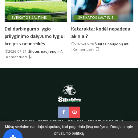
SVEIKATOS ŠALTINIS
SVEIKATOS ŠALTINIS
Dėl darbingumo lygio
Katarakta: kodėl nepadeda
prilyginimo dalyvumo lygiui
akiniai?
kreiptis nebereikės
2026-07-29
Šilutės naujienų inf.
Posted
Komentuoti
2026-07-31
Šilutės naujienų inf.
by
Posted
Komentuoti
by
KONTAKTAI
PRENUMERATA
REKLAMA
PRIVATUMO POLITIKA
Mūsų svetainė naudoja slapukus, kad pagerintu jūsų naršymą. Daugiau apie
privatumo politiką