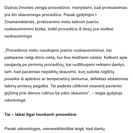
Dažnai žmonės vengia procedūros, manydami, kad protezavimas
yra itin skausminga procedūra. Pasak gydytojos I.
Znamenskienės, protezavimo metu taikomi įvairūs
nuskausminimo būdai, todėl procedūra iš tiesų yra visiškai
neskausminga.
„Procedūros metu naudojami įvairūs nuskausminimai, kai
patepame netgi dūrio vietą, kur bus leidžiami vaistai. Kalbant apie
savijautą po pirminių procedūrų, kai nušlifuojami reikiami dantys,
tam, kad pacientas nepatirtų skausmo, kurį sukelia rūgščių
poveikis iš aplinkos ar temperatūrų skirtumai, defektas atstatomas
laikinų protezų pagalba. Tai padeda užtikrinti visavertį paciento
grįžimą prie dienos rutinos be jokio skausmo“, − teigia gydytoja
odontologė.
Tai – labai ilgai trunkanti procedūra
Pasak odontologės, vienareikšmiškai teigti, kad dantų