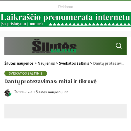
– Reklama –
Šilutės naujienos
>
Naujienos
>
Sveikatos šaltinis
>
Dantų protezavimas: mitai ir tikrovė
SVEIKATOS ŠALTINIS
Dantų protezavimas: mitai ir tikrovė
2018-07-16
Šilutės naujienų inf.
Posted
by