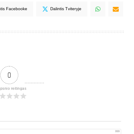
ntis Facebooke
Dalintis Tviteryje
0
ipsnio reitingas
999