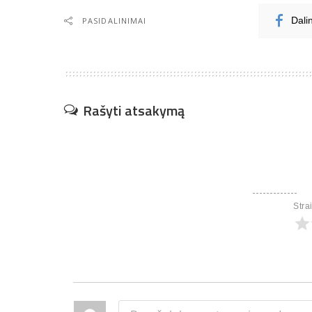
PASIDALINIMAI
Dali
Rašyti atsakymą
Stra