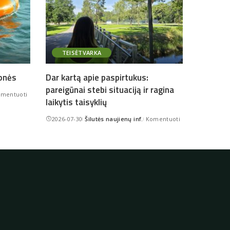
TEISĖTVARKA
onės
Dar kartą apie paspirtukus:
pareigūnai stebi situaciją ir ragina
mentuoti
laikytis taisyklių
2026-07-30
Šilutės naujienų inf.
Komentuoti
Posted
by