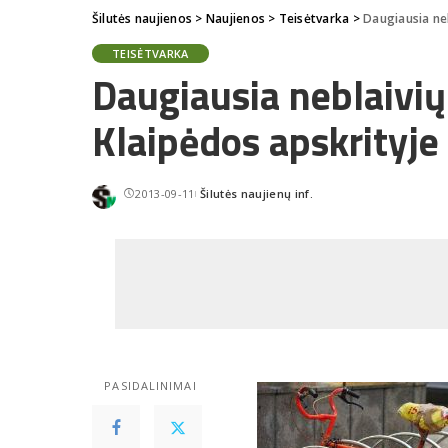
Šilutės naujienos
>
Naujienos
>
Teisėtvarka
>
Daugiausia neb
TEISĖTVARKA
Daugiausia neblaivių
Klaipėdos apskrityje
2013-09-11
Šilutės naujienų inf.
Posted
by
PASIDALINIMAI