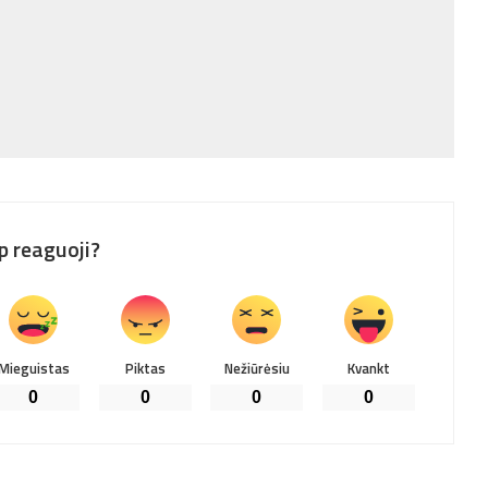
p reaguoji?
Mieguistas
Piktas
Nežiūrėsiu
Kvankt
0
0
0
0