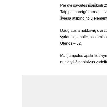
Per dvi savaites išaiškinti 2
Taip pat pareigūnams įkliuvo
šviesą atspindinčių element
Daugiausia neblaivių dvirači
vyriausiojo policijos komisar
Utenos – 32.
Marijampolės apskrities vyria
nustatyti 3 neblaivūs vadelio