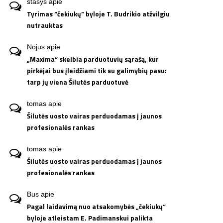
stasys
apie
Tyrimas “čekiukų” byloje T. Budrikio atžvilgiu
nutrauktas
Nojus
apie
„Maxima“ skelbia parduotuvių sąrašą, kur
pirkėjai bus įleidžiami tik su galimybių pasu:
tarp jų viena Šilutės parduotuvė
tomas
apie
Šilutės uosto vairas perduodamas į jaunos
profesionalės rankas
tomas
apie
Šilutės uosto vairas perduodamas į jaunos
profesionalės rankas
Bus
apie
Pagal laidavimą nuo atsakomybės „čekiukų“
byloje atleistam E. Padimanskui palikta