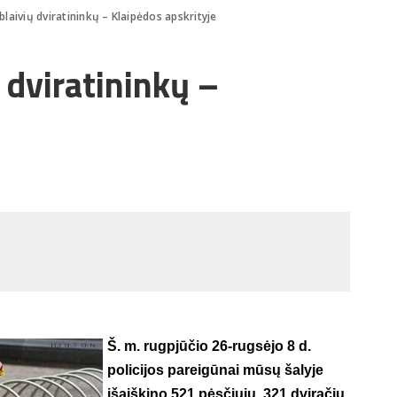
laivių dviratininkų – Klaipėdos apskrityje
 dviratininkų –
Š. m. rugpjūčio 26-rugsėjo 8 d.
policijos pareigūnai mūsų šalyje
išaiškino 521 pėsčiųjų, 321 dviračių