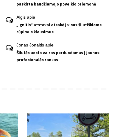
paskirta baudžiamojo poveikio priemonė
Algis
apie
„Ignitis“ atstovai atsakė į visus šilutiškiams
rūpimus klausimus
Jonas Jonaitis
apie
Šilutės uosto vairas perduodamas į jaunos
profesionalės rankas