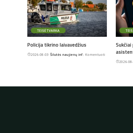
TEISĖTVARKA
TEI
Policija tikrino laivavedžius
Sukčiai
asisten
2026-08-03
Šilutės naujienų inf.
Komentuoti
Posted
2026-08
by