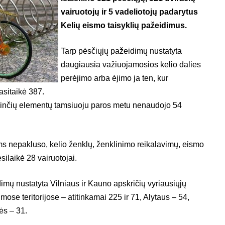
vairuotojų ir 5 vadeliotojų padarytus
Kelių eismo taisyklių pažeidimus.
Tarp pėsčiųjų pažeidimų nustatyta
daugiausia važiuojamosios kelio dalies
perėjimo arba ėjimo ja ten, kur
asitaikė 387.
ndinčių elementų tamsiuoju paros metu nenaudojo 54
s nepakluso, kelio ženklų, ženklinimo reikalavimų, eismo
ilaikė 28 vairuotojai.
mų nustatyta Vilniaus ir Kauno apskričių vyriausiųjų
imose teritorijose – atitinkamai 225 ir 71, Alytaus – 54,
ės – 31.