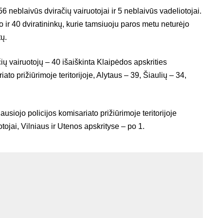
56 neblaivūs dviračių vairuotojai ir 5 neblaivūs vadeliotojai.
 ir 40 dviratininkų, kurie tamsiuoju paros metu neturėjo
ų.
ų vairuotojų – 40 išaiškinta Klaipėdos apskrities
iato prižiūrimoje teritorijoje, Alytaus – 39, Šiaulių – 34,
usiojo policijos komisariato prižiūrimoje teritorijoje
tojai, Vilniaus ir Utenos apskrityse – po 1.