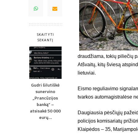
SKAITYTI
SEKANTĮ
draudžiama, tokių piliečių p
Atšvaitų, kitų šviesą atspi
lietuviai.
Gudri šilutiškė
Eismo reguliavimo signalam
sunervino
tvarkos automagistralėse nes
„Prancūzijos
banką“ –
atsisakė 50 000
Daugiausia pėsčiųjų pažeidi
eurų…
policijos komisariatų prižiūr
Klaipėdos – 35, Marijampol