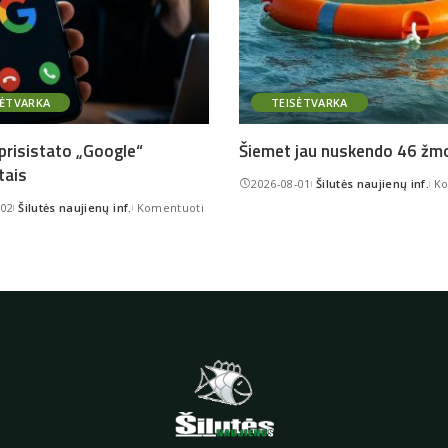
SĖTVARKA
TEISĖTVARKA
 prisistato „Google“
Šiemet jau nuskendo 46 žm
tais
2026-08-01
Šilutės naujienų inf.
Ko
Posted
-02
Šilutės naujienų inf.
Komentuoti
by
Posted
by