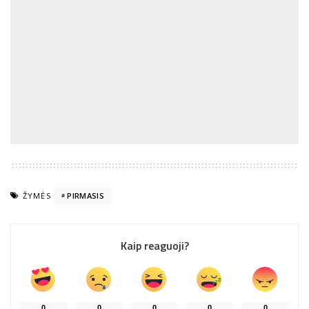
ŽYMĖS
PIRMASIS
Kaip reaguoji?
0
0
0
0
0