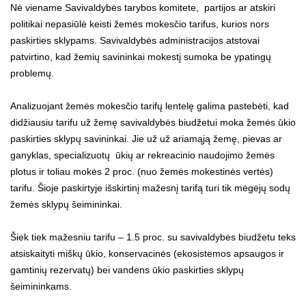
Nė viename Savivaldybės tarybos komitete, partijos ar atskiri
politikai nepasiūlė keisti žemės mokesčio tarifus, kurios nors
paskirties sklypams. Savivaldybės administracijos atstovai
patvirtino, kad žemių savininkai mokestį sumoka be ypatingų
problemų.
Analizuojant žemės mokesčio tarifų lentelę galima pastebėti, kad
didžiausiu tarifu už žemę savivaldybės biudžetui moka žemės ūkio
paskirties sklypų savininkai. Jie už už ariamąją žemę, pievas ar
ganyklas, specializuotų ūkių ar rekreacinio naudojimo žemės
plotus ir toliau mokės 2 proc. (nuo žemės mokestinės vertės)
tarifu. Šioje paskirtyje išskirtinį mažesnį tarifą turi tik mėgėjų sodų
žemės sklypų šeimininkai.
Šiek tiek mažesniu tarifu – 1.5 proc. su savivaldybės biudžetu teks
atsiskaityti miškų ūkio, konservacinės (ekosistemos apsaugos ir
gamtinių rezervatų) bei vandens ūkio paskirties sklypų
šeimininkams.