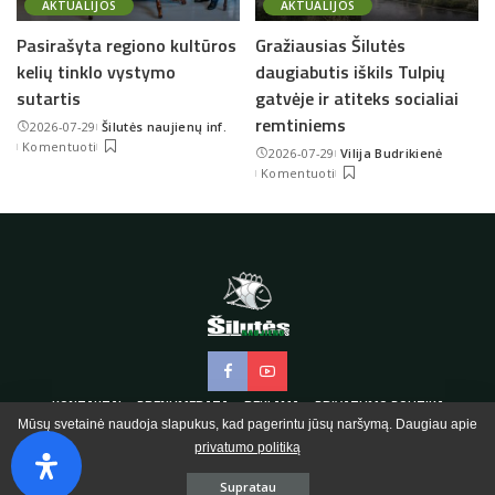
AKTUALIJOS
AKTUALIJOS
Pasirašyta regiono kultūros
Gražiausias Šilutės
kelių tinklo vystymo
daugiabutis iškils Tulpių
sutartis
gatvėje ir atiteks socialiai
remtiniems
2026-07-29
Šilutės naujienų inf.
Posted
Komentuoti
2026-07-29
Vilija Budrikienė
by
Posted
Komentuoti
by
KONTAKTAI
PRENUMERATA
REKLAMA
PRIVATUMO POLITIKA
Mūsų svetainė naudoja slapukus, kad pagerintu jūsų naršymą. Daugiau apie
privatumo politiką
© 2020 Šilutės naujienos.
Supratau