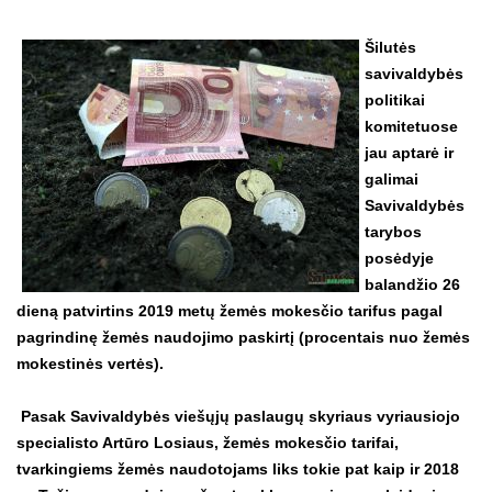
Šilutės
savivaldybės
politikai
komitetuose
jau aptarė ir
galimai
Savivaldybės
tarybos
posėdyje
balandžio 26
dieną patvirtins 2019 metų žemės mokesčio tarifus pagal
pagrindinę žemės naudojimo paskirtį (procentais nuo žemės
mokestinės vertės).
Pasak Savivaldybės viešųjų paslaugų skyriaus vyriausiojo
specialisto Artūro Losiaus, žemės mokesčio tarifai,
tvarkingiems žemės naudotojams liks tokie pat kaip ir 2018