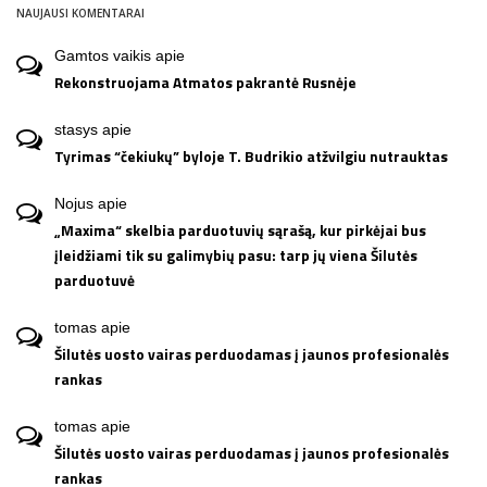
NAUJAUSI KOMENTARAI
Gamtos vaikis
apie
Rekonstruojama Atmatos pakrantė Rusnėje
stasys
apie
Tyrimas “čekiukų” byloje T. Budrikio atžvilgiu nutrauktas
Nojus
apie
„Maxima“ skelbia parduotuvių sąrašą, kur pirkėjai bus
įleidžiami tik su galimybių pasu: tarp jų viena Šilutės
parduotuvė
tomas
apie
Šilutės uosto vairas perduodamas į jaunos profesionalės
rankas
tomas
apie
Šilutės uosto vairas perduodamas į jaunos profesionalės
rankas