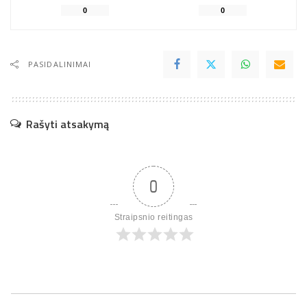
0
0
PASIDALINIMAI
Rašyti atsakymą
0
Straipsnio reitingas