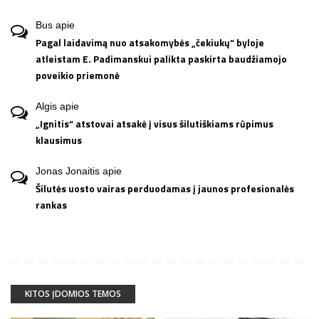
Bus
apie
Pagal laidavimą nuo atsakomybės „čekiukų“ byloje
atleistam E. Padimanskui palikta paskirta baudžiamojo
poveikio priemonė
Algis
apie
„Ignitis“ atstovai atsakė į visus šilutiškiams rūpimus
klausimus
Jonas Jonaitis
apie
Šilutės uosto vairas perduodamas į jaunos profesionalės
rankas
KITOS ĮDOMIOS TEMOS