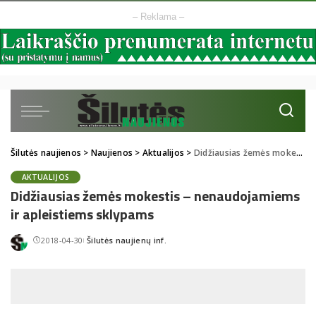
– Reklama –
Šilutės naujienos
>
Naujienos
>
Aktualijos
>
Didžiausias žemės mokestis – nenaudojamiems ir apleistiems sklypams
AKTUALIJOS
Didžiausias žemės mokestis – nenaudojamiems
ir apleistiems sklypams
2018-04-30
Šilutės naujienų inf.
Posted
by