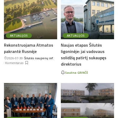
AKTUALIJOS
AKTUALIJOS
Rekonstruojama Atmatos
Naujas etapas Šilutės
pakrantė Rusnėje
ligoninėje: jai vadovaus
solidžią patirtį sukaupęs
2026-07-30
Šilutės naujienų inf.
Posted
Komentaras
direktorius
by
Saulina GRINČĖ