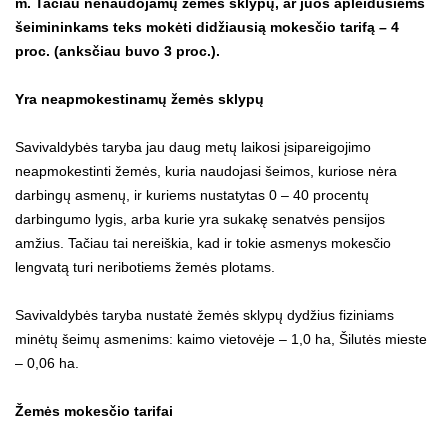
m. Tačiau nenaudojamų žemės sklypų, ar juos apleidusiems
šeimininkams teks mokėti didžiausią mokesčio tarifą – 4
proc. (anksčiau buvo 3 proc.).
Yra neapmokestinamų žemės sklypų
Savivaldybės taryba jau daug metų laikosi įsipareigojimo
neapmokestinti žemės, kuria naudojasi šeimos, kuriose nėra
darbingų asmenų, ir kuriems nustatytas 0 – 40 procentų
darbingumo lygis, arba kurie yra sukakę senatvės pensijos
amžius. Tačiau tai nereiškia, kad ir tokie asmenys mokesčio
lengvatą turi neribotiems žemės plotams.
Savivaldybės taryba nustatė žemės sklypų dydžius fiziniams
minėtų šeimų asmenims: kaimo vietovėje – 1,0 ha, Šilutės mieste
– 0,06 ha.
Žemės mokesčio tarifai