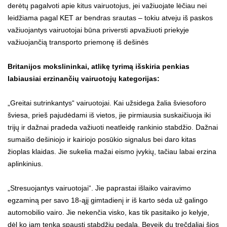
derėtų pagalvoti apie kitus vairuotojus, jei važiuojate lėčiau nei
leidžiama pagal KET ar bendras srautas – tokiu atveju iš paskos
važiuojantys vairuotojai būna priversti apvažiuoti priekyje
važiuojančią transporto priemonę iš dešinės
Britanijos mokslininkai, atlikę tyrimą išskiria penkias
labiausiai erzinančių vairuotojų kategorijas:
„Greitai sutrinkantys“ vairuotojai. Kai užsidega žalia šviesoforo
šviesa, prieš pajudėdami iš vietos, jie pirmiausia suskaičiuoja iki
trijų ir dažnai pradeda važiuoti neatleidę rankinio stabdžio. Dažnai
sumaišo dešiniojo ir kairiojo posūkio signalus bei daro kitas
žioplas klaidas. Jie sukelia mažai eismo įvykių, tačiau labai erzina
aplinkinius.
„Stresuojantys vairuotojai“. Jie paprastai išlaiko vairavimo
egzaminą per savo 18-ąjį gimtadienį ir iš karto sėda už galingo
automobilio vairo. Jie nekenčia visko, kas tik pasitaiko jo kelyje,
dėl ko jam tenka spausti stabdžių pedalą. Beveik du trečdaliai šios