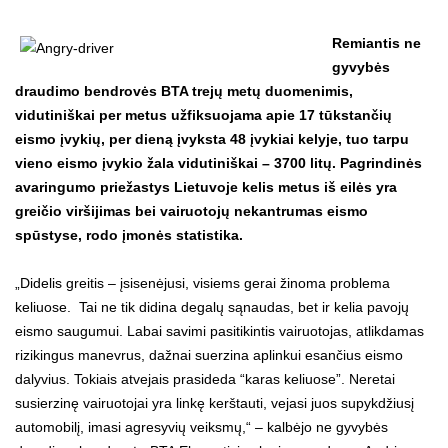
Remiantis ne
gyvybės
draudimo bendrovės BTA trejų metų duomenimis,
vidutiniškai per metus užfiksuojama apie 17 tūkstančių
eismo įvykių, per dieną įvyksta 48 įvykiai kelyje, tuo tarpu
vieno eismo įvykio žala vidutiniškai – 3700 litų. Pagrindinės
avaringumo priežastys Lietuvoje kelis metus iš eilės yra
greičio viršijimas bei vairuotojų nekantrumas eismo
spūstyse, rodo įmonės statistika.
„Didelis greitis – įsisenėjusi, visiems gerai žinoma problema
keliuose. Tai ne tik didina degalų sąnaudas, bet ir kelia pavojų
eismo saugumui. Labai savimi pasitikintis vairuotojas, atlikdamas
rizikingus manevrus, dažnai suerzina aplinkui esančius eismo
dalyvius. Tokiais atvejais prasideda “karas keliuose”. Neretai
susierzinę vairuotojai yra linkę kerštauti, vejasi juos supykdžiusį
automobilį, imasi agresyvių veiksmų,“ – kalbėjo ne gyvybės