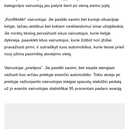
kategorijos vairuotojų jau patyrė bent po vieną eismo įvykį.
„Konfliktiški“ vairuotojai. Jie pasitiki savimi bet kurioje situacijoje
kelyje, tačiau atsitikus bet kokiam nesklandumui ūmai užsiplieskia.
Jie norėtų tiesiog pervažiuoti visus vairuotojus, kurie kelyje
dykinėja, paauklėti kitus vairuotojus, kurie žūtbūt nori įžūliai
pravažiuoti pirmi, ir sutraiškyti tuos automobilius, kurie tiesiai prieš
nosį užima pasirinktą stovėjimo vietą.
Vairuotojai „prielipos“. Jie pasitiki savimi, bet visada stengiasi
važiuoti kuo arčiau priekyje esančio automobilio. Tokiu atveju jei
priekyje važiuojantis vairuotojas staigiai spaustų stabdžio pedalą
už jo esantis vairuotojas statistiškai 95 procentais padaro avariją.