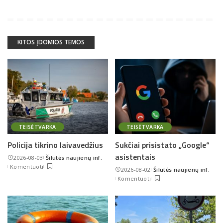
KITOS ĮDOMIOS TEMOS
TEISĖTVARKA
TEISĖTVARKA
Policija tikrino laivavedžius
Sukčiai prisistato „Google“
asistentais
2026-08-03
Šilutės naujienų inf.
Posted
Komentuoti
2026-08-02
Šilutės naujienų inf.
by
Posted
Komentuoti
by