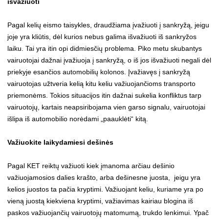
išvažiuoti
Pagal kelių eismo taisykles, draudžiama įvažiuoti į sankryžą, jeigu
joje yra kliūtis, dėl kurios nebus galima išvažiuoti iš sankryžos
laiku. Tai yra itin opi didmiesčių problema. Piko metu skubantys
vairuotojai dažnai įvažiuoja į sankryžą, o iš jos išvažiuoti negali dėl
priekyje esančios automobilių kolonos. Įvažiavęs į sankryžą
vairuotojas užtveria kelią kitu keliu važiuojančioms transporto
priemonėms. Tokios situacijos itin dažnai sukelia konfliktus tarp
vairuotojų, kartais neapsiribojama vien garso signalu, vairuotojai
išlipa iš automobilio norėdami „paauklėti“ kitą.
Važiuokite laikydamiesi dešinės
Pagal KET reiktų važiuoti kiek įmanoma arčiau dešinio
važiuojamosios dalies krašto, arba dešinesne juosta, jeigu yra
kelios juostos ta pačia kryptimi. Važiuojant keliu, kuriame yra po
vieną juostą kiekviena kryptimi, važiavimas kairiau blogina iš
paskos važiuojančių vairuotojų matomumą, trukdo lenkimui. Ypač