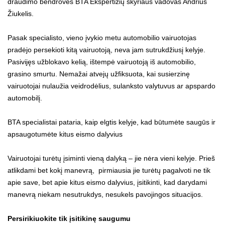
draudimo bendrovės BTA Ekspertizių skyriaus vadovas Andrius
Žiukelis.
Pasak specialisto, vieno įvykio metu automobilio vairuotojas
pradėjo persekioti kitą vairuotoją, neva jam sutrukdžiusį kelyje.
Pasivijęs užblokavo kelią, ištempė vairuotoją iš automobilio,
grasino smurtu. Nemažai atvejų užfiksuota, kai susierzinę
vairuotojai nulaužia veidrodėlius, sulanksto valytuvus ar apspardo
automobilį.
BTA specialistai pataria, kaip elgtis kelyje, kad būtumėte saugūs ir
apsaugotumėte kitus eismo dalyvius
Vairuotojai turėtų įsiminti vieną dalyką – jie nėra vieni kelyje. Prieš
atlikdami bet kokį manevrą, pirmiausia jie turėtų pagalvoti ne tik
apie save, bet apie kitus eismo dalyvius, įsitikinti, kad darydami
manevrą niekam nesutrukdys, nesukels pavojingos situacijos.
Persirikiuokite tik įsitikinę saugumu