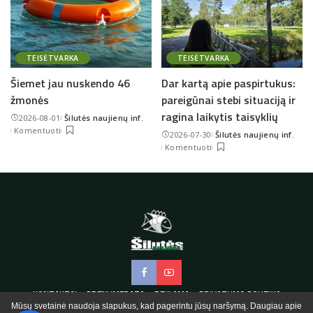
TEISĖTVARKA
TEISĖTVARKA
Šiemet jau nuskendo 46
Dar kartą apie paspirtukus:
žmonės
pareigūnai stebi situaciją ir
ragina laikytis taisyklių
2026-08-01
Šilutės naujienų inf.
Posted
Komentuoti
2026-07-30
Šilutės naujienų inf.
by
Posted
Komentuoti
by
KONTAKTAI
PRENUMERATA
REKLAMA
PRIVATUMO POLITIKA
Mūsų svetainė naudoja slapukus, kad pagerintu jūsų naršymą. Daugiau apie