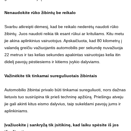
Nenaudokite rūko žibintų be reikalo
Svarbu atkreipti dėmesį, kad be reikalo nederėtų naudoti rūko
žibintų. Juos naudoti reikia tik esant rūkui ar krituliams. Kitu metu
jie akina aplinkinius vairuotojus. Apskaičiuota, kad 80 kilometrų į
valandą greičiu važiuojantis automobilis per sekundę nuvažiuoja
22 metrus ir tas kelias sekundes apakintas vairuotojas kelia itin
didelį pavojų pėstiesiems ir kitiems įvykio dalyviams.
Važinėkite tik tinkamai sureguliuotais žibintais
Automobilio žibintai privalo būti tinkamai sureguliuoti, nors dažnas
lietuvis tuo susirūpina tik prieš techninę apžiūrą. Priešingu atveju
jie gali akinti kitus eismo dalyvius, taip sukeldami pavojų jums ir
aplinkiniams.
Įvažiuokite į sankryžą tik įsitikinę, kad laiku spėsite iš jos