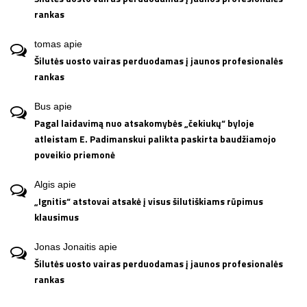
rankas
tomas
apie
Šilutės uosto vairas perduodamas į jaunos profesionalės
rankas
Bus
apie
Pagal laidavimą nuo atsakomybės „čekiukų“ byloje
atleistam E. Padimanskui palikta paskirta baudžiamojo
poveikio priemonė
Algis
apie
„Ignitis“ atstovai atsakė į visus šilutiškiams rūpimus
klausimus
Jonas Jonaitis
apie
Šilutės uosto vairas perduodamas į jaunos profesionalės
rankas