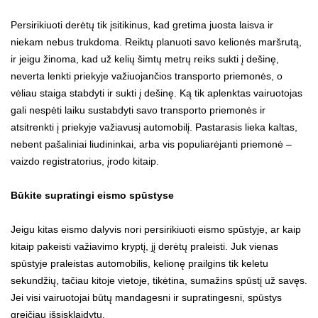
Persirikiuoti derėtų tik įsitikinus, kad gretima juosta laisva ir
niekam nebus trukdoma. Reiktų planuoti savo kelionės maršrutą,
ir jeigu žinoma, kad už kelių šimtų metrų reiks sukti į dešinę,
neverta lenkti priekyje važiuojančios transporto priemonės, o
vėliau staiga stabdyti ir sukti į dešinę. Ką tik aplenktas vairuotojas
gali nespėti laiku sustabdyti savo transporto priemonės ir
atsitrenkti į priekyje važiavusį automobilį. Pastarasis lieka kaltas,
nebent pašaliniai liudininkai, arba vis populiarėjanti priemonė –
vaizdo registratorius, įrodo kitaip.
Būkite supratingi eismo spūstyse
Jeigu kitas eismo dalyvis nori persirikiuoti eismo spūstyje, ar kaip
kitaip pakeisti važiavimo kryptį, jį derėtų praleisti. Juk vienas
spūstyje praleistas automobilis, kelionę prailgins tik keletu
sekundžių, tačiau kitoje vietoje, tikėtina, sumažins spūstį už savęs.
Jei visi vairuotojai būtų mandagesni ir supratingesni, spūstys
greičiau išsisklaidytų.