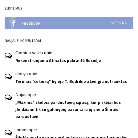
SEKITE MUS
Facebook
PATINKA
NAUJAUSI KOMENTARAI
Gamtos vaikis
apie
Rekonstruojama Atmatos pakrantė Rusnėje
stasys
apie
Tyrimas “čekiukų” byloje T. Budrikio atžvilgiu nutrauktas
Nojus
apie
„Maxima“ skelbia parduotuvių sąrašą, kur pirkėjai bus
įleidžiami tik su galimybių pasu: tarp jų viena Šilutės
parduotuvė
tomas
apie
Šilutės uosto vairas perduodamas į jaunos profesionalės