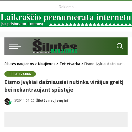
– Reklama –
Šilutės naujienos
>
Naujienos
>
Teisėtvarka
>
Eismo įvykiai dažniausiai nutinka viršijus greitį bei nekantraujant spūstyje
TEISĖTVARKA
Eismo įvykiai dažniausiai nutinka viršijus greitį
bei nekantraujant spūstyje
2014-01-20
Šilutės naujienų inf.
Posted
by