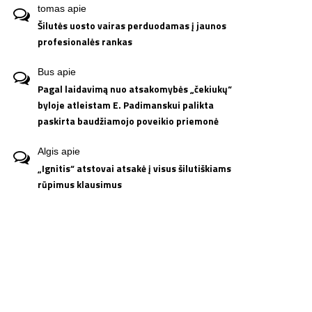
tomas
apie
Šilutės uosto vairas perduodamas į jaunos
profesionalės rankas
Bus
apie
Pagal laidavimą nuo atsakomybės „čekiukų“
byloje atleistam E. Padimanskui palikta
paskirta baudžiamojo poveikio priemonė
Algis
apie
„Ignitis“ atstovai atsakė į visus šilutiškiams
rūpimus klausimus