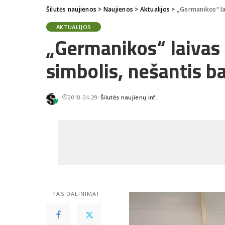
Šilutės naujienos
>
Naujienos
>
Aktualijos
>
„Germanikos“ lai
AKTUALIJOS
„Germanikos“ laivas 
simbolis, nešantis b
2018-04-29
Šilutės naujienų inf.
Posted
by
PASIDALINIMAI