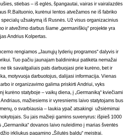
ušies, stiebas – iš eglės, špangautai, vairas ir vairalazdės
iaus R.Baltuonio, kurėnui lentos atvežamos ne iš fabriko
l specialų užsakymą iš Rusnės. Už visus organizacinius
mo ir atvežimo darbus šiame „germaniškių“ projekte yra
jas Andrius Kolpertas.
cerno rengiamos „Jaunųjų lyderių programos“ dalyvis ir
rikui. Tuo pačiu jaunajam baldininkui patikėta nemažai
ne tik savaitgaliais pats darbuojasi prie kurėno, bet ir
ka, motyvuoja darbuotojus, dalijasi informacija. Vienas
arbo ir organizavimo galima priskirti Andriui, vyks
nį kurėno statyboje – vaikų diena, į „Germaniką“ kviečiami
t Andriaus, mažiesiems ir vyresniems laivo statytojams bus
gmenų, o svarbiausia – laukia ypač atsakingi užsiėmimai
okytojais. Su jais mažieji gamins suvenyrus: išpieš 1000
os „Germanika“ dovanos laivo nuleidimo į marias šventės
džio irkliukus pagamino „Šilutės baldų“ meistrai.