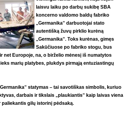
laisvu laiku po darbų sukibę SBA
koncerno valdomo baldų fabriko
„Germanika“ darbuotojai stato
autentišką žuvų pirklio kurėną
„Germanika“. Toks kurėnas, gimęs
Sakūčiuose po fabriko stogu, bus
 ir net Europoje, na, o birželio mėnesį iš numatytos
ieks marių platybes, plukdys pirmąją entuziastingų
Germanika“ statymas – tai savotiškas simbolis, kuriuo
yvas, darbais ir tikslais „plaukiantis“ kaip laivas viena
r paliekantis gilų istorinį pėdsaką.