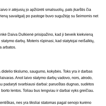
ivo ir atėjusių jo apžiūrėti smalsuolių, pats įkarštis čia
 vieną savaitgalį po pastoge buvo sugužėję su šeimomis net
ninkė Daiva Dulkienė prisipažino, kad ji beveik kiekvieną
o statymo darbų. Moteris rūpinasi, kad statytojai neišalktų,
a arbatos.
 didelio tikslumo, saugumo, kokybės. Toks yra ir darbas
Daivaras. Anot laivo statymo darbų vadovo, nors, atrodo,
u padaryti svarbiausi darbai: paruoštas dugnas, sudėtos
 borto lentos. Toliau bus lengviau ir darbai vyks greičiau.
entiškas, nes yra tiksliai statomas pagal senojo kurėno