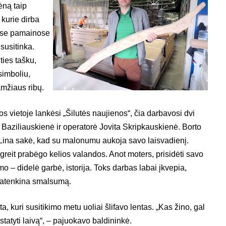
ėną taip
 kurie dirba
ngose pamainose
esusitinka.
ties tašku,
simboliu,
amžiaus ribų.
s vietoje lankėsi „Šilutės naujienos“, čia darbavosi dvi
 Baziliauskienė ir operatorė Jovita Skripkauskienė. Borto
 Lina sakė, kad su malonumu aukoja savo laisvadienį.
 greit prabėgo kelios valandos. Anot moters, prisidėti savo
mo – didelė garbė, istorija. Toks darbas labai įkvepia,
patenkina smalsumą.
a, kuri susitikimo metu uoliai šlifavo lentas. „Kas žino, gal
statyti laivą“, – pajuokavo baldininkė.