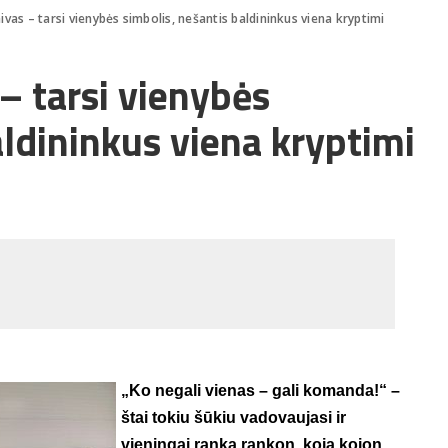
vas – tarsi vienybės simbolis, nešantis baldininkus viena kryptimi
– tarsi vienybės
aldininkus viena kryptimi
„Ko negali vienas – gali komanda!“ –
štai tokiu šūkiu vadovaujasi ir
vieningai ranka rankon, koja kojon