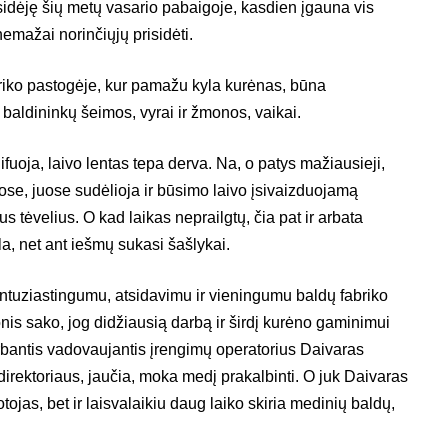
idėję šių metų vasario pabaigoje, kasdien įgauna vis
nemažai norinčiųjų prisidėti.
riko pastogėje, kur pamažu kyla kurėnas, būna
 baldininkų šeimos, vyrai ir žmonos, vaikai.
lifuoja, laivo lentas tepa derva. Na, o patys mažiausieji,
uose, juose sudėlioja ir būsimo laivo įsivaizduojamą
s tėvelius. O kad laikas neprailgtų, čia pat ir arbata
la, net ant iešmų sukasi šašlykai.
tuziastingumu, atsidavimu ir vieningumu baldų fabriko
nis sako, jog didžiausią darbą ir širdį kurėno gaminimui
rbantis vadovaujantis įrengimų operatorius Daivaras
direktoriaus, jaučia, moka medį prakalbinti. O juk Daivaras
tojas, bet ir laisvalaikiu daug laiko skiria medinių baldų,