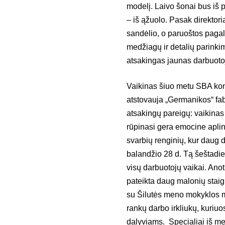
modelį. Laivo šonai bus iš p
– iš ąžuolo. Pasak direktor
sandėlio, o paruoštos paga
medžiagų ir detalių parinki
atsakingas jaunas darbuoto
Vaikinas šiuo metu SBA kon
atstovauja „Germanikos“ fab
atsakingų pareigų: vaikinas 
rūpinasi gera emocine aplin
svarbių renginių, kur daug d
balandžio 28 d. Tą šeštadie
visų darbuotojų vaikai. Ano
pateikta daug malonių stai
su Šilutės meno mokyklos m
rankų darbo irkliukų, kuriu
dalyviams. Specialiai iš me