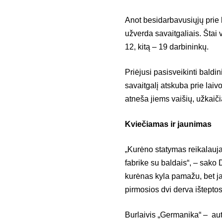
Anot besidarbavusiųjų prie la
užverda savaitgaliais. Štai
12, kitą – 19 darbininkų.
Priėjusi pasisveikinti baldi
savaitgalį atskuba prie laiv
atneša jiems vaišių, užkaiči
Kviečiamas ir jaunimas
„Kurėno statymas reikalauja
fabrike su baldais“, – sako 
kurėnas kyla pamažu, bet ja
pirmosios dvi derva išteptos
Burlaivis „Germanika“ – aut