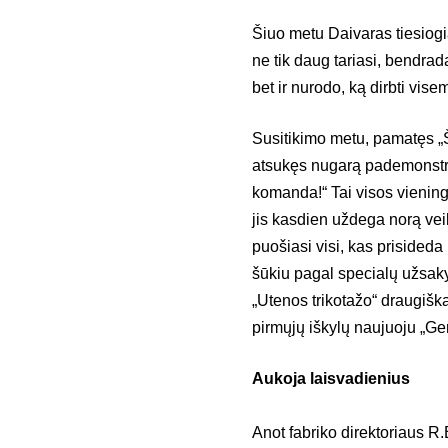
Šiuo metu Daivaras tiesiogia
ne tik daug tariasi, bendrad
bet ir nurodo, ką dirbti vis
Susitikimo metu, pamatęs „Š
atsukęs nugarą pademonstra
komanda!“ Tai visos vienin
jis kasdien uždega norą veikt
puošiasi visi, kas prisideda
šūkiu pagal specialų užsa
„Utenos trikotažo“ draugiška
pirmųjų iškylų naujuoju „Ge
Aukoja laisvadienius
Anot fabriko direktoriaus R.