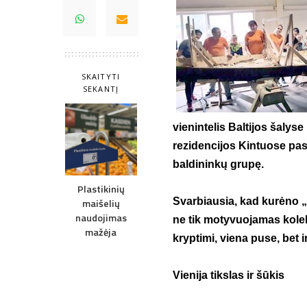
SKAITYTI
SEKANTĮ
vienintelis Baltijos šalyse
rezidencijos Kintuose pas
baldininkų grupę.
Plastikinių
Svarbiausia, kad kurėno „
maišelių
naudojimas
ne tik motyvuojamas kolekt
mažėja
kryptimi, viena puse, bet i
Vienija tikslas ir šūkis