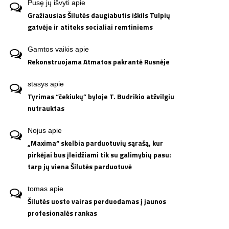
Pusę jų išvyti
apie
Gražiausias Šilutės daugiabutis iškils Tulpių
gatvėje ir atiteks socialiai remtiniems
Gamtos vaikis
apie
Rekonstruojama Atmatos pakrantė Rusnėje
stasys
apie
Tyrimas “čekiukų” byloje T. Budrikio atžvilgiu
nutrauktas
Nojus
apie
„Maxima“ skelbia parduotuvių sąrašą, kur
pirkėjai bus įleidžiami tik su galimybių pasu:
tarp jų viena Šilutės parduotuvė
tomas
apie
Šilutės uosto vairas perduodamas į jaunos
profesionalės rankas