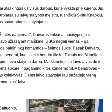
i atsakingas už visus darbus, kurie vyksta prie kurėno. Jis
arbiauja su laivų statybos meistru, rusniškiu Simu Knapkiu,
ems savanoriams statytojams.
ilutės naujienas“, Daivaras linksmai nusišypsojo ir
vo užrašą ant marškinėlių „Ko negali vienas – gali
gos baldininkų komandos – šeimos šūkis. Pasak Daivaro,
i bendrai, kurti, siekti bendro tikslo. Tokiais marškinėliais
 prie laivo statymo darbų. Marškinėlius su laivo atvaizdu ir
kymą sukūrė ir pagamino kitos koncerno SBA bendrovės –
s kolektyvas. Jiems laivo statytojai jau pažadėjo vieną
rmanikos“ laivu.
Baltuonio,