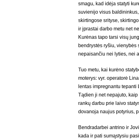
smagu, kad idėja statyti kur
suvienijo visus baldininkus,
skirtingose srityse, skirti
ir įprastai darbo metu net n
Kurėnas tapo tarsi visų jung
bendrystės ryšiu, vienybės 
nepaisančiu nei lyties, nei 
Tuo metu, kai kurėno statybo
moterys: vyr. operatorė Lina
lentas impregnantu tepanti
Tądien ji net nepajuto, kaip
rankų darbu prie laivo staty
dovanoja naujus potyrius, 
Bendradarbei antrino ir Jovit
kada ir pati sumąstysiu pasi