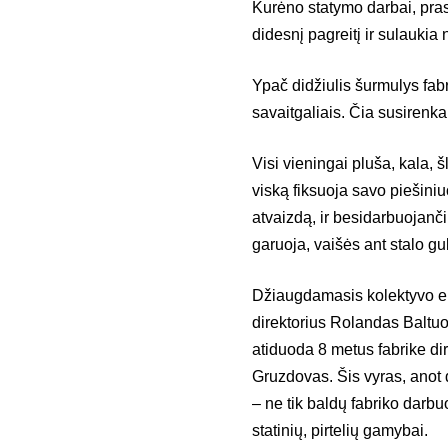
Kurėno statymo darbai, pras
didesnį pagreitį ir sulaukia 
Ypač didžiulis šurmulys fab
savaitgaliais. Čia susirenka
Visi vieningai pluša, kala, š
viską fiksuoja savo piešini
atvaizdą, ir besidarbuojančiu
garuoja, vaišės ant stalo gu
Džiaugdamasis kolektyvo en
direktorius Rolandas Baltuo
atiduoda 8 metus fabrike di
Gruzdovas. Šis vyras, anot 
– ne tik baldų fabriko darbuo
statinių, pirtelių gamybai.