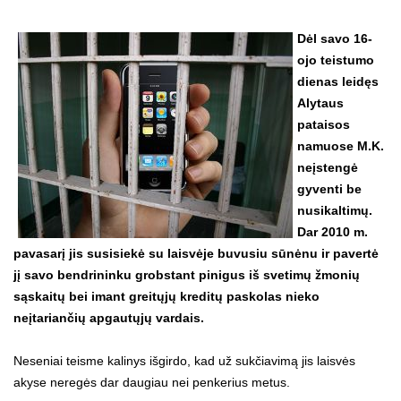
Dėl savo 16-
ojo teistumo
dienas leidęs
Alytaus
pataisos
namuose M.K.
neįstengė
gyventi be
nusikaltimų.
Dar 2010 m.
pavasarį jis susisiekė su laisvėje buvusiu sūnėnu ir pavertė
jį savo bendrininku grobstant pinigus iš svetimų žmonių
sąskaitų bei imant greitųjų kreditų paskolas nieko
neįtariančių apgautųjų vardais.
Neseniai teisme kalinys išgirdo, kad už sukčiavimą jis laisvės
akyse neregės dar daugiau nei penkerius metus.