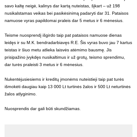
savo kaltę neigė, kalinys dar kartą nuteistas, šįkart – už 198
nusikalstamas veikas bei pasikėsinimą padaryti dar 31. Pataisos
namuose vyras papildomai praleis dar 5 metus ir 6 mėnesius.
Teisme nuosprendį išgirdo taip pat pataisos namuose dienas
leidęs ir su M.K. bendradarbiavęs R.E. Šis vyras buvo jau 7 kartus
teistas ir šiuo metu atlieka laisvės atėmimo bausmę. Jis
prisipažino įvykdęs nusikaltimus ir už grotų, teismo sprendimu,
dar turės praleisti 3 metus ir 6 mėnesius.
Nukentėjusiesiems ir kreditų įmonėms nuteistieji taip pat turės
išmokėti daugiau kaip 13 000 Lt turtinės žalos ir 500 Lt neturtinės
žalos atlyginimo.
Nuosprendis dar gali būti skundžiamas.