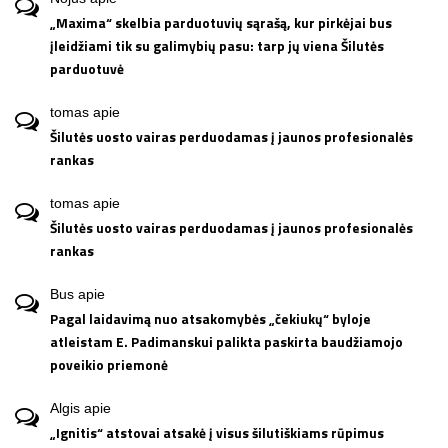
„Maxima“ skelbia parduotuvių sąrašą, kur pirkėjai bus
įleidžiami tik su galimybių pasu: tarp jų viena Šilutės
parduotuvė
tomas
apie
Šilutės uosto vairas perduodamas į jaunos profesionalės
rankas
tomas
apie
Šilutės uosto vairas perduodamas į jaunos profesionalės
rankas
Bus
apie
Pagal laidavimą nuo atsakomybės „čekiukų“ byloje
atleistam E. Padimanskui palikta paskirta baudžiamojo
poveikio priemonė
Algis
apie
„Ignitis“ atstovai atsakė į visus šilutiškiams rūpimus