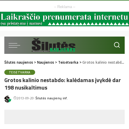
– Reklama –
Šilutės naujienos
>
Naujienos
>
Teisėtvarka
>
Grotos kalinio nestabdo: kalėdamas įvykdė dar 198 nusikaltimus
TEISĖTVARKA
Grotos kalinio nestabdo: kalėdamas įvykdė dar
198 nusikaltimus
2013-09-20
Šilutės naujienų inf.
Posted
by