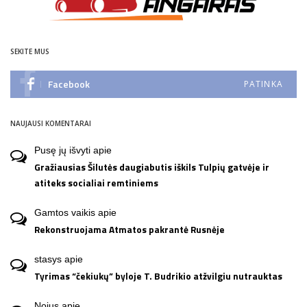
SEKITE MUS
Facebook
PATINKA
NAUJAUSI KOMENTARAI
Pusę jų išvyti
apie
Gražiausias Šilutės daugiabutis iškils Tulpių gatvėje ir
atiteks socialiai remtiniems
Gamtos vaikis
apie
Rekonstruojama Atmatos pakrantė Rusnėje
stasys
apie
Tyrimas “čekiukų” byloje T. Budrikio atžvilgiu nutrauktas
Nojus
apie