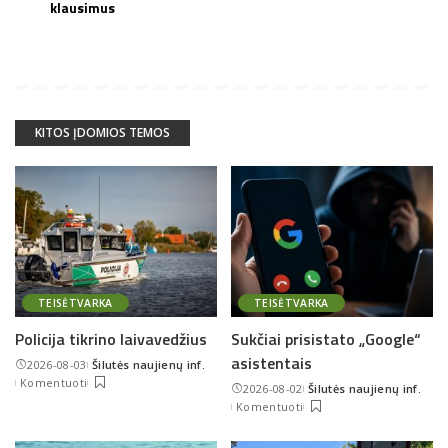
klausimus
KITOS ĮDOMIOS TEMOS
TEISĖTVARKA
TEISĖTVARKA
Policija tikrino laivavedžius
Sukčiai prisistato „Google“
asistentais
2026-08-03
Šilutės naujienų inf.
Posted
Komentuoti
2026-08-02
Šilutės naujienų inf.
by
Posted
Komentuoti
by