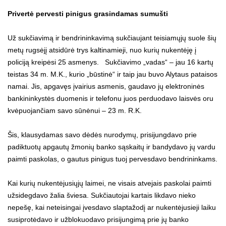
Privertė pervesti pinigus grasindamas sumušti
Už sukčiavimą ir bendrininkavimą sukčiaujant teisiamųjų suole šių
metų rugsėjį atsidūrė trys kaltinamieji, nuo kurių nukentėję į
policiją kreipėsi 25 asmenys. Sukčiavimo „vadas“ – jau 16 kartų
teistas 34 m. M.K., kurio „būstinė“ ir taip jau buvo Alytaus pataisos
namai. Jis, apgavęs įvairius asmenis, gaudavo jų elektroninės
bankininkystės duomenis ir telefonu juos perduodavo laisvės oru
kvėpuojančiam savo sūnėnui – 23 m. R.K.
Šis, klausydamas savo dėdės nurodymų, prisijungdavo prie
padiktuotų apgautų žmonių banko sąskaitų ir bandydavo jų vardu
paimti paskolas, o gautus pinigus tuoj pervesdavo bendrininkams.
Kai kurių nukentėjusiųjų laimei, ne visais atvejais paskolai paimti
užsidegdavo žalia šviesa. Sukčiautojai kartais likdavo nieko
nepešę, kai neteisingai įvesdavo slaptažodį ar nukentėjusieji laiku
susiprotėdavo ir užblokuodavo prisijungimą prie jų banko