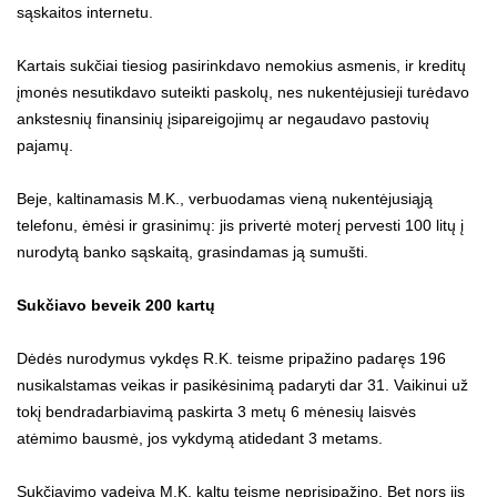
sąskaitos internetu.
Kartais sukčiai tiesiog pasirinkdavo nemokius asmenis, ir kreditų
įmonės nesutikdavo suteikti paskolų, nes nukentėjusieji turėdavo
ankstesnių finansinių įsipareigojimų ar negaudavo pastovių
pajamų.
Beje, kaltinamasis M.K., verbuodamas vieną nukentėjusiąją
telefonu, ėmėsi ir grasinimų: jis privertė moterį pervesti 100 litų į
nurodytą banko sąskaitą, grasindamas ją sumušti.
Sukčiavo beveik 200 kartų
Dėdės nurodymus vykdęs R.K. teisme pripažino padaręs 196
nusikalstamas veikas ir pasikėsinimą padaryti dar 31. Vaikinui už
tokį bendradarbiavimą paskirta 3 metų 6 mėnesių laisvės
atėmimo bausmė, jos vykdymą atidedant 3 metams.
Sukčiavimo vadeiva M.K. kaltu teisme neprisipažino. Bet nors jis