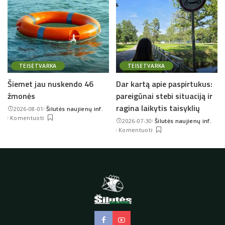
TEISĖTVARKA
TEISĖTVARKA
Šiemet jau nuskendo 46
Dar kartą apie paspirtukus:
žmonės
pareigūnai stebi situaciją ir
ragina laikytis taisyklių
2026-08-01
Šilutės naujienų inf.
Posted
Komentuoti
2026-07-30
Šilutės naujienų inf.
by
Posted
Komentuoti
by