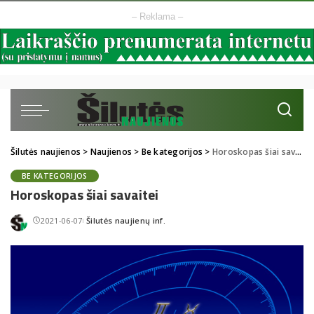
– Reklama –
Šilutės naujienos
>
Naujienos
>
Be kategorijos
>
Horoskopas šiai savaitei
BE KATEGORIJOS
Horoskopas šiai savaitei
2021-06-07
Šilutės naujienų inf.
Posted
by