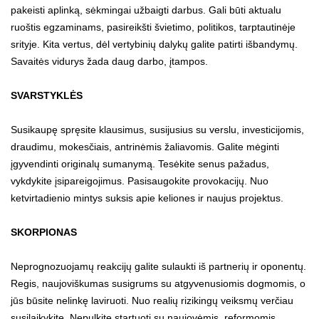
pakeisti aplinką, sėkmingai užbaigti darbus. Gali būti aktualu
ruoštis egzaminams, pasireikšti švietimo, politikos, tarptautinėje
srityje. Kita vertus, dėl vertybinių dalykų galite patirti išbandymų.
Savaitės vidurys žada daug darbo, įtampos.
SVARSTYKLĖS
Susikaupę spręsite klausimus, susijusius su verslu, investicijomis,
draudimu, mokesčiais, antrinėmis žaliavomis. Galite mėginti
įgyvendinti originalų sumanymą. Tesėkite senus pažadus,
vykdykite įsipareigojimus. Pasisaugokite provokacijų. Nuo
ketvirtadienio mintys suksis apie keliones ir naujus projektus.
SKORPIONAS
Neprognozuojamų reakcijų galite sulaukti iš partnerių ir oponentų.
Regis, naujoviškumas susigrums su atgyvenusiomis dogmomis, o
jūs būsite nelinkę laviruoti. Nuo realių rizikingų veiksmų verčiau
susilaikykite. Nepulkite startuoti su naujovėmis, reformomis.