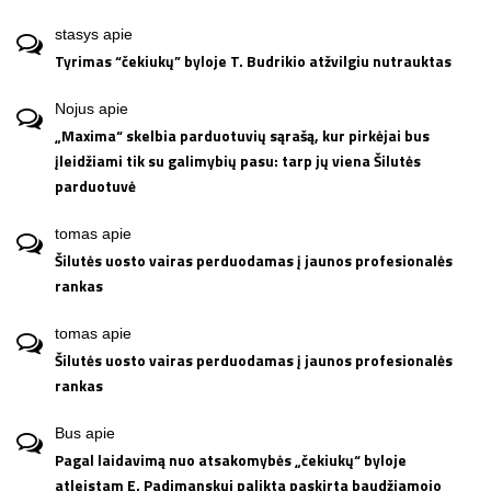
stasys
apie
Tyrimas “čekiukų” byloje T. Budrikio atžvilgiu nutrauktas
Nojus
apie
„Maxima“ skelbia parduotuvių sąrašą, kur pirkėjai bus
įleidžiami tik su galimybių pasu: tarp jų viena Šilutės
parduotuvė
tomas
apie
Šilutės uosto vairas perduodamas į jaunos profesionalės
rankas
tomas
apie
Šilutės uosto vairas perduodamas į jaunos profesionalės
rankas
Bus
apie
Pagal laidavimą nuo atsakomybės „čekiukų“ byloje
atleistam E. Padimanskui palikta paskirta baudžiamojo