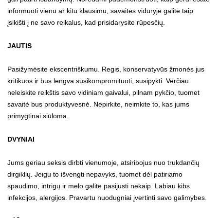
informuoti vienu ar kitu klausimu, savaitės viduryje galite taip
įsikišti į ne savo reikalus, kad prisidarysite rūpesčių.
JAUTIS
Pasižymėsite ekscentriškumu. Regis, konservatyvūs žmonės jus
kritikuos ir bus lengva susikompromituoti, susipykti. Verčiau
neleiskite reikštis savo vidiniam gaivalui, pilnam pykčio, tuomet
savaitė bus produktyvesnė. Nepirkite, neimkite to, kas jums
primygtinai siūloma.
DVYNIAI
Jums geriau seksis dirbti vienumoje, atsiribojus nuo trukdančių
dirgiklių. Jeigu to išvengti nepavyks, tuomet dėl patiriamo
spaudimo, intrigų ir melo galite pasijusti nekaip. Labiau kibs
infekcijos, alergijos. Pravartu nuodugniai įvertinti savo galimybes.