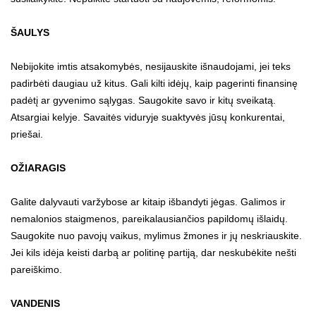
ŠAULYS
Nebijokite imtis atsakomybės, nesijauskite išnaudojami, jei teks
padirbėti daugiau už kitus. Gali kilti idėjų, kaip pagerinti finansinę
padėtį ar gyvenimo sąlygas. Saugokite savo ir kitų sveikatą.
Atsargiai kelyje. Savaitės viduryje suaktyvės jūsų konkurentai,
priešai.
OŽIARAGIS
Galite dalyvauti varžybose ar kitaip išbandyti jėgas. Galimos ir
nemalonios staigmenos, pareikalausiančios papildomų išlaidų.
Saugokite nuo pavojų vaikus, mylimus žmones ir jų neskriauskite.
Jei kils idėja keisti darbą ar politinę partiją, dar neskubėkite nešti
pareiškimo.
VANDENIS