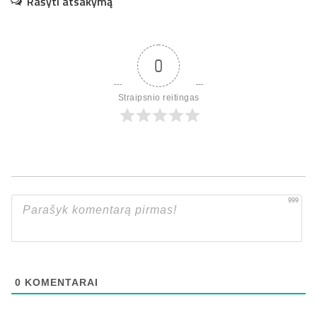
Rašyti atsakymą
0
Straipsnio reitingas
999
0
KOMENTARAI