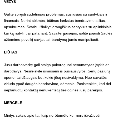
VĖŽYS
Galite spręsti sudėtingas problemas, susijusias su santykiais ir
finansais. Norint sėkmės, būtinas lankstus bendravimo stilius,
apsukrumas. Svarbu išlaikyti draugiškus santykius su aplinkiniais,
kai ką nutylint ar patariant. Savaitei įpusėjus, galite pajusti Saulės
užtemimo poveikį savijautai, bandymą jumis manipuliuoti.
LIŪTAS
Jūsų darbotvarkę gali staiga pakoreguoti nenumatytas įvykis ar
darbdavys. Nesileiskite išmušami iš pusiausvyros. Senų pažiūrų
oponentai džiaugsis bet kokiu jūsų nesivaldymu. Nuo savaitės
vidurio ypač daugės bendravimo, dėmesio. Pasistenkite, kad dėl
neplanuotų kontaktų nenukentėtų tiesioginės jūsų pareigos.
MERGELĖ
Mintys suksis apie tai, kaip norėtumėte kur nors išvažiuoti,