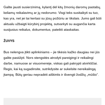
Galite jausti susierzinimą, kylantį dėl kitų žmonių daromų pastabų,
keliamų reikalavimų ar jų nedorumo. Visgi teks susitaikyti su tuo,
kas yra, net jei tai kertasi su jūsų požiūriu ar tikslais. Jums gali būti
aktualu užbaigti kūrybinį projektą, sutvarkyti su augančia karta
susijusius reikalus, dokumentus, pateikti ataskaitas.
ŽUVYS
Bus nelengva įtikti aplinkiniams – jie tikėsis kažko daugiau nei jūs
galite pasiūlyti. Nors stengsitės atrodyti pareigingi ir reikalingi
darbe, namuose ar visuomenėje, viskas gali pakrypti atvirkščiai.
Regis, kai ką sugadinsite, sutrikdysite ar sukelsite nereikalingą
įtampą. Būtų geriau nepradėti aiškintis ir išvengti žodžių „mūšio“.