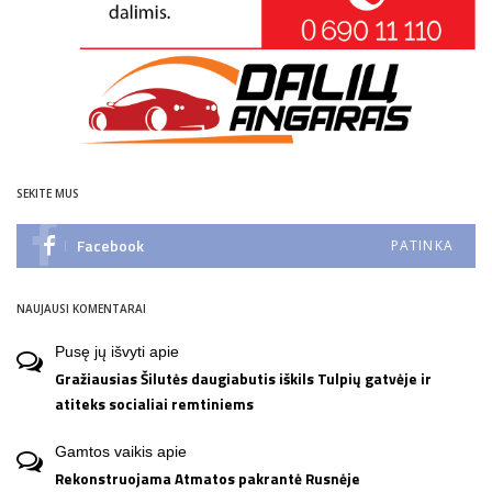
SEKITE MUS
Facebook
PATINKA
NAUJAUSI KOMENTARAI
Pusę jų išvyti
apie
Gražiausias Šilutės daugiabutis iškils Tulpių gatvėje ir
atiteks socialiai remtiniems
Gamtos vaikis
apie
Rekonstruojama Atmatos pakrantė Rusnėje