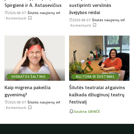
Spirgienė ir A. Astasevičius
sustiprinti verslinės
žvejybos reidai
2026-08-07
Šilutės naujienų inf.
Posted
Komentuoti
2026-08-07
Šilutės naujienų inf.
by
Posted
Komentuoti
by
SVEIKATOS ŠALTINIS
KULTŪRA IR ŠVIETIMAS
Kaip migrena pakeičia
Šilutės teatralai atgaivins
gyvenimą?
kažkada džiuginusį teatrų
festivalį
2026-08-07
Šilutės naujienų inf.
Posted
Komentuoti
by
Saulina GRINČĖ