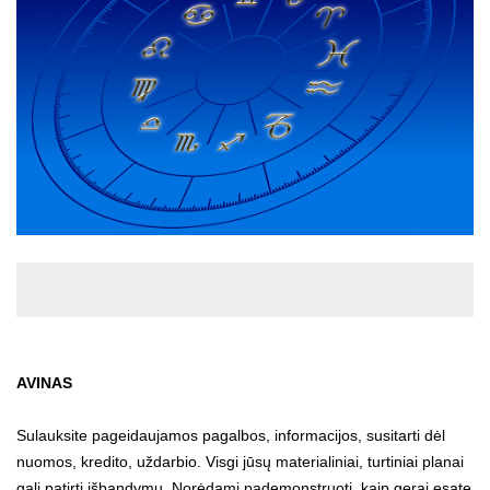
AVINAS
Sulauksite pageidaujamos pagalbos, informacijos, susitarti dėl
nuomos, kredito, uždarbio. Visgi jūsų materialiniai, turtiniai planai
gali patirti išbandymų. Norėdami pademonstruoti, kaip gerai esate