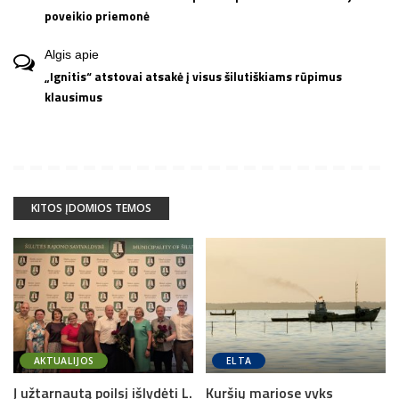
poveikio priemonė
Algis
apie
„Ignitis“ atstovai atsakė į visus šilutiškiams rūpimus
klausimus
KITOS ĮDOMIOS TEMOS
AKTUALIJOS
ELTA
Į užtarnautą poilsį išlydėti L.
Kuršių mariose vyks