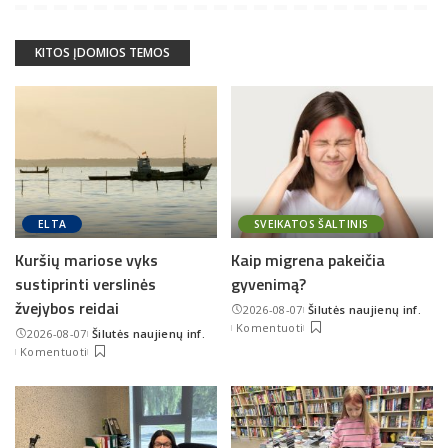
KITOS ĮDOMIOS TEMOS
ELTA
SVEIKATOS ŠALTINIS
Kuršių mariose vyks
Kaip migrena pakeičia
sustiprinti verslinės
gyvenimą?
žvejybos reidai
2026-08-07
Šilutės naujienų inf.
Posted
Komentuoti
2026-08-07
Šilutės naujienų inf.
by
Posted
Komentuoti
by