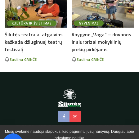
KULTŪRA IR ŠVIETIMAS
GYVENIMAS
Šilutės teatralai atgaivins
Knygyne „Vaga“ – dovanos
kažkada džiuginusį teatrų
ir siurprizai mokyklinių
festivalį
prekių pirkėjams
Saulina GRINČĖ
Saulina GRINČĖ
KONTAKTAI
PRENUMERATA
REKLAMA
PRIVATUMO POLITIKA
Mūsų svetainė naudoja slapukus, kad pagerintu jūsų naršymą. Daugiau apie
privatumo politiką