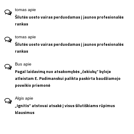
tomas
apie
Šilutės uosto vairas perduodamas į jaunos profesionalės
rankas
tomas
apie
Šilutės uosto vairas perduodamas į jaunos profesionalės
rankas
Bus
apie
Pagal laidavimą nuo atsakomybės „čekiukų“ byloje
atleistam E. Padimanskui palikta paskirta baudžiamojo
poveikio priemonė
Algis
apie
„Ignitis“ atstovai atsakė į visus šilutiškiams rūpimus
klausimus