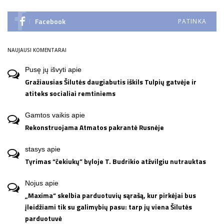
Facebook
PATINKA
NAUJAUSI KOMENTARAI
Pusę jų išvyti
apie
Gražiausias Šilutės daugiabutis iškils Tulpių gatvėje ir
atiteks socialiai remtiniems
Gamtos vaikis
apie
Rekonstruojama Atmatos pakrantė Rusnėje
stasys
apie
Tyrimas “čekiukų” byloje T. Budrikio atžvilgiu nutrauktas
Nojus
apie
„Maxima“ skelbia parduotuvių sąrašą, kur pirkėjai bus
įleidžiami tik su galimybių pasu: tarp jų viena Šilutės
parduotuvė