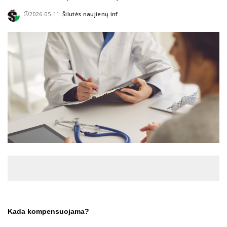
2026-05-11
Šilutės naujienų inf.
Posted
by
Kada kompensuojama?