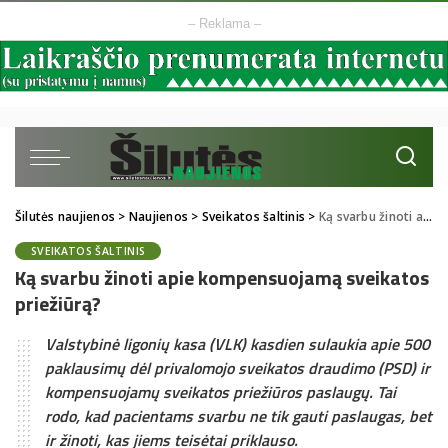
– Reklama –
Šilutės naujienos
>
Naujienos
>
Sveikatos šaltinis
>
Ką svarbu žinoti apie kompensuojamą sveikatos priežiūrą?
SVEIKATOS ŠALTINIS
Ką svarbu žinoti apie kompensuojamą sveikatos
priežiūrą?
Valstybinė ligonių kasa (VLK) kasdien sulaukia apie 500
paklausimų dėl privalomojo sveikatos draudimo (PSD) ir
kompensuojamų sveikatos priežiūros paslaugų. Tai
rodo, kad pacientams svarbu ne tik gauti paslaugas, bet
ir žinoti, kas jiems teisėtai priklauso.