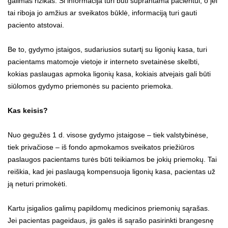
galimas rizikas. Ši informacija turi būti suprantama pacientui, o jei
tai riboja jo amžius ar sveikatos būklė, informaciją turi gauti
paciento atstovai.
Be to, gydymo įstaigos, sudariusios sutartį su ligonių kasa, turi
pacientams matomoje vietoje ir interneto svetainėse skelbti,
kokias paslaugas apmoka ligonių kasa, kokiais atvejais gali būti
siūlomos gydymo priemonės su paciento priemoka.
Kas keisis?
Nuo gegužės 1 d. visose gydymo įstaigose – tiek valstybinėse,
tiek privačiose – iš fondo apmokamos sveikatos priežiūros
paslaugos pacientams turės būti teikiamos be jokių priemokų. Tai
reiškia, kad jei paslaugą kompensuoja ligonių kasa, pacientas už
ją neturi primokėti.
Kartu įsigalios galimų papildomų medicinos priemonių sąrašas.
Jei pacientas pageidaus, jis galės iš sąrašo pasirinkti brangesnę