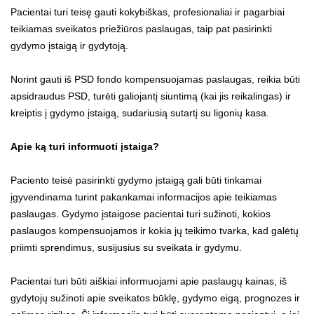
Pacientai turi teisę gauti kokybiškas, profesionaliai ir pagarbiai
teikiamas sveikatos priežiūros paslaugas, taip pat pasirinkti
gydymo įstaigą ir gydytoją.
Norint gauti iš PSD fondo kompensuojamas paslaugas, reikia būti
apsidraudus PSD, turėti galiojantį siuntimą (kai jis reikalingas) ir
kreiptis į gydymo įstaigą, sudariusią sutartį su ligonių kasa.
Apie ką turi informuoti įstaiga?
Paciento teisė pasirinkti gydymo įstaigą gali būti tinkamai
įgyvendinama turint pakankamai informacijos apie teikiamas
paslaugas. Gydymo įstaigose pacientai turi sužinoti, kokios
paslaugos kompensuojamos ir kokia jų teikimo tvarka, kad galėtų
priimti sprendimus, susijusius su sveikata ir gydymu.
Pacientai turi būti aiškiai informuojami apie paslaugų kainas, iš
gydytojų sužinoti apie sveikatos būklę, gydymo eigą, prognozes ir