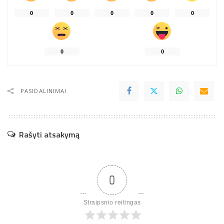
0
0
0
0
0
0
0
PASIDALINIMAI
Rašyti atsakymą
0
Straipsnio reitingas