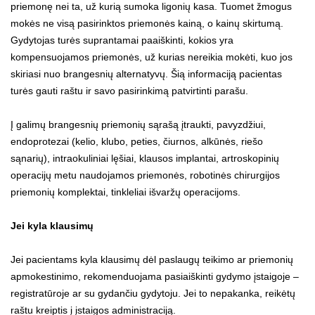
priemonę nei ta, už kurią sumoka ligonių kasa. Tuomet žmogus
mokės ne visą pasirinktos priemonės kainą, o kainų skirtumą.
Gydytojas turės suprantamai paaiškinti, kokios yra
kompensuojamos priemonės, už kurias nereikia mokėti, kuo jos
skiriasi nuo brangesnių alternatyvų. Šią informaciją pacientas
turės gauti raštu ir savo pasirinkimą patvirtinti parašu.
Į galimų brangesnių priemonių sąrašą įtraukti, pavyzdžiui,
endoprotezai (kelio, klubo, peties, čiurnos, alkūnės, riešo
sąnarių), intraokuliniai lęšiai, klausos implantai, artroskopinių
operacijų metu naudojamos priemonės, robotinės chirurgijos
priemonių komplektai, tinkleliai išvaržų operacijoms.
Jei kyla klausimų
Jei pacientams kyla klausimų dėl paslaugų teikimo ar priemonių
apmokestinimo, rekomenduojama pasiaiškinti gydymo įstaigoje –
registratūroje ar su gydančiu gydytoju. Jei to nepakanka, reikėtų
raštu kreiptis į įstaigos administraciją.