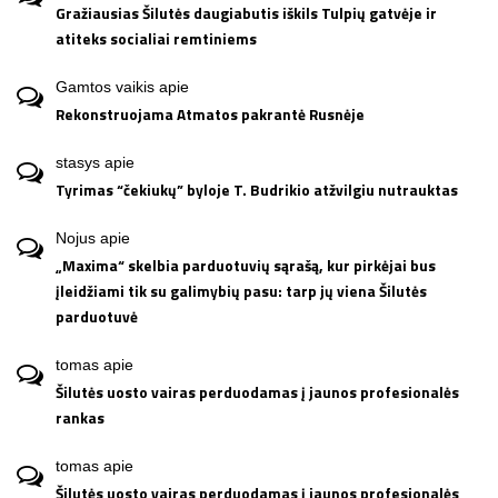
Gražiausias Šilutės daugiabutis iškils Tulpių gatvėje ir
atiteks socialiai remtiniems
Gamtos vaikis
apie
Rekonstruojama Atmatos pakrantė Rusnėje
stasys
apie
Tyrimas “čekiukų” byloje T. Budrikio atžvilgiu nutrauktas
Nojus
apie
„Maxima“ skelbia parduotuvių sąrašą, kur pirkėjai bus
įleidžiami tik su galimybių pasu: tarp jų viena Šilutės
parduotuvė
tomas
apie
Šilutės uosto vairas perduodamas į jaunos profesionalės
rankas
tomas
apie
Šilutės uosto vairas perduodamas į jaunos profesionalės