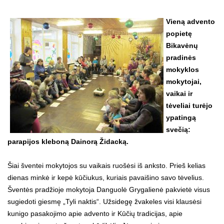
Vieną advento
popietę
Bikavėnų
pradinės
mokyklos
mokytojai,
vaikai ir
tėveliai turėjo
ypatingą
svečią:
parapijos kleboną Dainorą Židacką.
Šiai šventei mokytojos su vaikais ruošėsi iš anksto. Prieš kelias
dienas minkė ir kepė kūčiukus, kuriais pavaišino savo tėvelius.
Šventės pradžioje mokytoja Danguolė Grygalienė pakvietė visus
sugiedoti giesmę „Tyli naktis“. Užsidegę žvakeles visi klausėsi
kunigo pasakojimo apie advento ir Kūčių tradicijas, apie