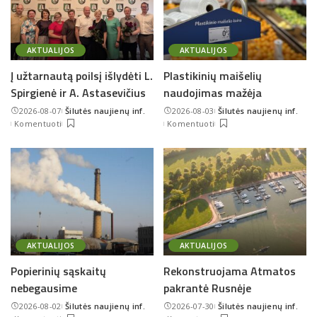
AKTUALIJOS
AKTUALIJOS
Į užtarnautą poilsį išlydėti L.
Plastikinių maišelių
Spirgienė ir A. Astasevičius
naudojimas mažėja
2026-08-07
Šilutės naujienų inf.
2026-08-03
Šilutės naujienų inf.
Posted
Posted
Komentuoti
Komentuoti
by
by
AKTUALIJOS
AKTUALIJOS
Popierinių sąskaitų
Rekonstruojama Atmatos
nebegausime
pakrantė Rusnėje
2026-08-02
Šilutės naujienų inf.
2026-07-30
Šilutės naujienų inf.
Posted
Posted