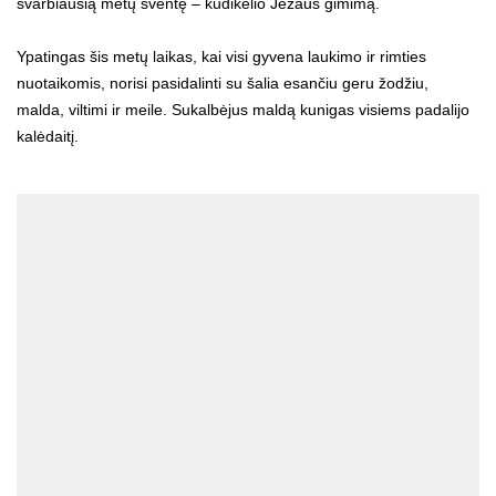
svarbiausią metų šventę – kūdikėlio Jėzaus gimimą.
Ypatingas šis metų laikas, kai visi gyvena laukimo ir rimties
nuotaikomis, norisi pasidalinti su šalia esančiu geru žodžiu,
malda, viltimi ir meile. Sukalbėjus maldą kunigas visiems padalijo
kalėdaitį.