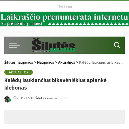
– Reklama –
Šilutės naujienos
>
Naujienos
>
Aktualijos
>
Kalėdų laukiančius bikavėniškius aplankė klebonas
AKTUALIJOS
Kalėdų laukiančius bikavėniškius aplankė
klebonas
2011-12-30
Šilutės naujienų inf.
Posted
by