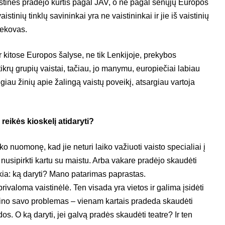
stinės pradėjo kurtis pagal JAV, o ne pagal senųjų Europos
stinių tinklų savininkai yra ne vaistininkai ir jie iš vaistinių
nekovas.
ir kitose Europos šalyse, ne tik Lenkijoje, prekybos
krų grupių vaistai, tačiau, jo manymu, europiečiai labiau
augiau žinių apie žalingą vaistų poveikį, atsargiau vartoja
 reikės kioskelį atidaryti?
 nuomonę, kad jie neturi laiko važiuoti vaisto specialiai į
 nusipirkti kartu su maistu. Arba vakare pradėjo skaudėti
ikia: ką daryti? Mano patarimas paprastas.
valoma vaistinėlė. Ten visada yra vietos ir galima įsidėti
žino savo problemas – vienam kartais pradeda skaudėti
os. O ką daryti, jei galvą pradės skaudėti teatre? Ir ten