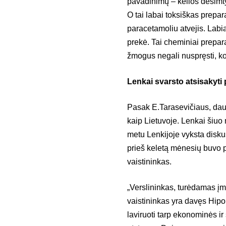
pavadinimų – kelios dešimty
O tai labai toksiškas prepar
paracetamoliu atvejis. Labi
prekė. Tai cheminiai prepara
žmogus negali nuspręsti, kok
Lenkai svarsto atsisakyti
Pasak E.Tarasevičiaus, daug
kaip Lietuvoje. Lenkai šiuo
metu Lenkijoje vyksta diskusi
prieš keletą mėnesių buvo pr
vaistininkas.
„Verslininkas, turėdamas įm
vaistininkas yra davęs Hipok
laviruoti tarp ekonominės ir