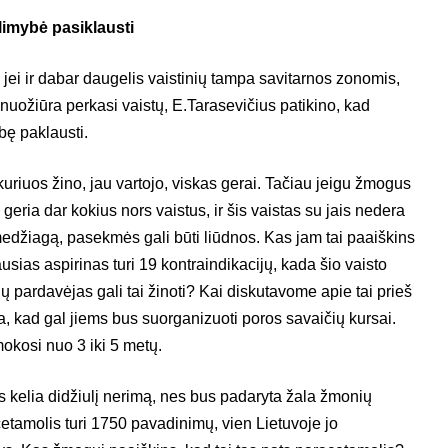
limybė pasiklausti
 jei ir dabar daugelis vaistinių tampa savitarnos zonomis,
uožiūra perkasi vaistų, E.Tarasevičius patikino, kad
bę paklausti.
uriuos žino, jau vartojo, viskas gerai. Tačiau jeigu žmogus
geria dar kokius nors vaistus, ir šis vaistas su jais nedera
 medžiagą, pasekmės gali būti liūdnos. Kas jam tai paaiškins
sias aspirinas turi 19 kontraindikacijų, kada šio vaisto
ių pardavėjas gali tai žinoti? Kai diskutavome apie tai prieš
, kad gal jiems bus suorganizuoti poros savaičių kursai.
mokosi nuo 3 iki 5 metų.
s kelia didžiulį nerimą, nes bus padaryta žala žmonių
cetamolis turi 1750 pavadinimų, vien Lietuvoje jo