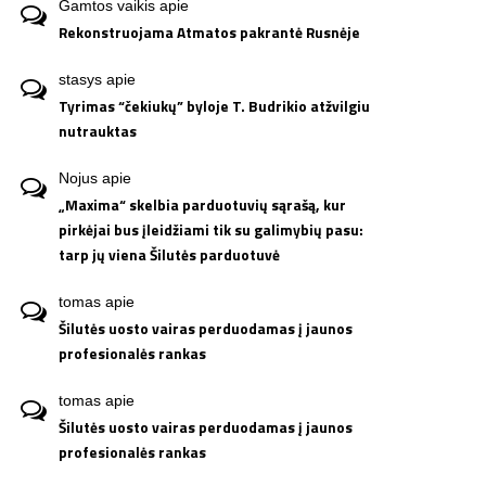
Gamtos vaikis
apie
Rekonstruojama Atmatos pakrantė Rusnėje
stasys
apie
Tyrimas “čekiukų” byloje T. Budrikio atžvilgiu
nutrauktas
Nojus
apie
„Maxima“ skelbia parduotuvių sąrašą, kur
pirkėjai bus įleidžiami tik su galimybių pasu:
tarp jų viena Šilutės parduotuvė
tomas
apie
Šilutės uosto vairas perduodamas į jaunos
profesionalės rankas
tomas
apie
Šilutės uosto vairas perduodamas į jaunos
profesionalės rankas