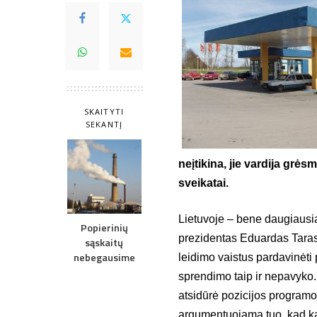
SKAITYTI
SEKANTĮ
neįtikina, jie vardija grė
sveikatai.
Lietuvoje – bene daugiausia
Popierinių
prezidentas Eduardas Tarase
sąskaitų
nebegausime
leidimo vaistus pardavinėti 
sprendimo taip ir nepavyko. 
atsidūrė pozicijos programo
argumentuojama tuo, kad kai