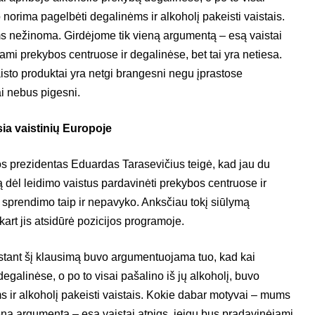
o norima pagelbėti degalinėms ir alkoholį pakeisti vaistais.
 nežinoma. Girdėjome tik vieną argumentą – esą vaistai
ami prekybos centruose ir degalinėse, bet tai yra netiesa.
to produktai yra netgi brangesni negu įprastose
ai nebus pigesni.
ia vaistinių Europoje
s prezidentas Eduardas Tarasevičius teigė, kad jau du
 dėl leidimo vaistus pardavinėti prekybos centruose ir
o sprendimo taip ir nepavyko. Anksčiau tokį siūlymą
kart jis atsidūrė pozicijos programoje.
rstant šį klausimą buvo argumentuojama tuo, kad kai
egalinėse, o po to visai pašalino iš jų alkoholį, buvo
 ir alkoholį pakeisti vaistais. Kokie dabar motyvai – mums
ną argumentą – esą vaistai atpigs, jeigu bus pradavinėjami