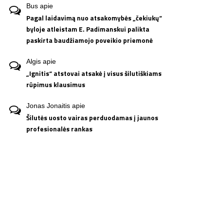
Bus
apie
Pagal laidavimą nuo atsakomybės „čekiukų“
byloje atleistam E. Padimanskui palikta
paskirta baudžiamojo poveikio priemonė
Algis
apie
„Ignitis“ atstovai atsakė į visus šilutiškiams
rūpimus klausimus
Jonas Jonaitis
apie
Šilutės uosto vairas perduodamas į jaunos
profesionalės rankas