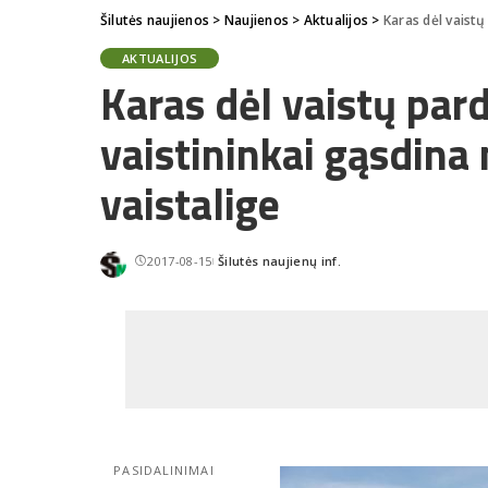
Šilutės naujienos
>
Naujienos
>
Aktualijos
>
Karas dėl vaistų 
AKTUALIJOS
Karas dėl vaistų par
vaistininkai gąsdina
vaistalige
2017-08-15
Šilutės naujienų inf.
Posted
by
PASIDALINIMAI