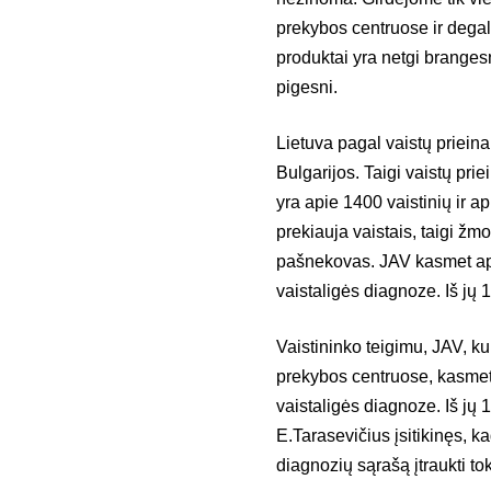
prekybos centruose ir degal
produktai yra netgi branges
pigesni.
Lietuva pagal vaistų prieina
Bulgarijos. Taigi vaistų p
yra apie 1400 vaistinių ir 
prekiauja vaistais, taigi žmo
pašnekovas. JAV kasmet api
vaistaligės diagnoze. Iš jų 
Vaistininko teigimu, JAV, ku
prekybos centruose, kasmet
vaistaligės diagnoze. Iš jų 10
E.Tarasevičius įsitikinęs, k
diagnozių sąrašą įtraukti to