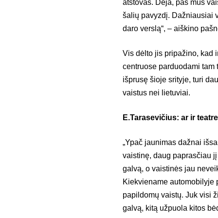
atstovas. Deja, pas mus vai
šalių pavyzdį. Dažniausiai vai
daro verslą“, – aiškino paš
Vis dėlto jis pripažino, kad 
centruose parduodami tam ti
išprusę šioje srityje, turi d
vaistus nei lietuviai.
E.Tarasevičius: ar ir teatre
„Ypač jaunimas dažnai išsako
vaistinę, daug paprasčiau jį
galvą, o vaistinės jau neve
Kiekviename automobilyje pri
papildomų vaistų. Juk visi 
galvą, kitą užpuola kitos bėd