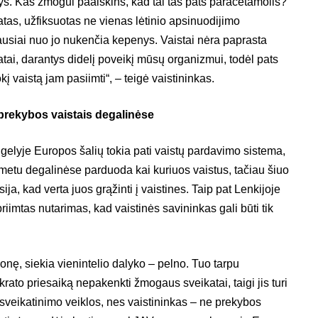
s. Kas žmogui paaiškins, kad tai tas pats paracetamolis?
atas, užfiksuotas ne vienas lėtinio apsinuodijimo
ausiai nuo jo nukenčia kepenys. Vaistai nėra paprasta
tai, darantys didelį poveikį mūsų organizmui, todėl pats
į vaistą jam pasiimti“, – teigė vaistininkas.
 prekybos vaistais degalinėse
elyje Europos šalių tokia pati vaistų pardavimo sistema,
 metu degalinėse parduoda kai kuriuos vaistus, tačiau šiuo
ja, kad verta juos grąžinti į vaistines. Taip pat Lenkijoje
iimtas nutarimas, kad vaistinės savininkas gali būti tik
onę, siekia vienintelio dalyko – pelno. Tuo tarpu
rato priesaiką nepakenkti žmogaus sveikatai, taigi jis turi
 sveikatinimo veiklos, nes vaistininkas – ne prekybos