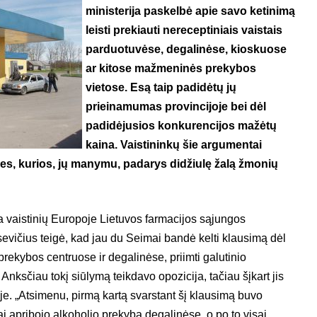
ministerija paskelbė apie savo ketinimą
leisti prekiauti nereceptiniais vaistais
parduotuvėse, degalinėse, kioskuose
ar kitose mažmeninės prekybos
vietose. Esą taip padidėtų jų
prieinamumas provincijoje bei dėl
padidėjusios konkurencijos mažėtų
kaina. Vaistininkų šie argumentai
smes, kurios, jų manymu, padarys didžiulę žalą žmonių
 vaistinių Europoje Lietuvos farmacijos sąjungos
vičius teigė, kad jau du Seimai bandė kelti klausimą dėl
prekybos centruose ir degalinėse, priimti galutinio
Anksčiau tokį siūlymą teikdavo opozicija, tačiau šįkart jis
je. „Atsimenu, pirmą kartą svarstant šį klausimą buvo
 apribojo alkoholio prekybą degalinėse, o po to visai