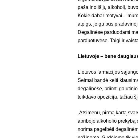
pašalino iš jų alkoholį, buv
Kokie dabar motyvai – mums
atpigs, jeigu bus pradavinėj
Degalinėse parduodami mais
parduotuvėse. Taigi ir vaist
Lietuvoje – bene daugiaus
Lietuvos farmacijos sąjungo
Seimai bandė kelti klausimą
degalinėse, priimti galutini
teikdavo opozicija, tačiau šį
„Atsimenu, pirmą kartą sva
apribojo alkoholio prekybą d
norima pagelbėti degalinėms
nežinoma. Girdėjome tik vie