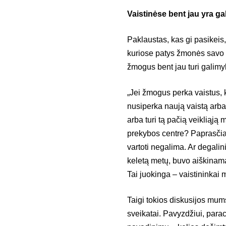
Vaistinėse bent jau yra ga
Paklaustas, kas gi pasikeis,
kuriose patys žmonės savo n
žmogus bent jau turi galimy
„Jei žmogus perka vaistus, k
nusiperka naują vaistą arba 
arba turi tą pačią veikliąją
prekybos centre? Paprasčiau
vartoti negalima. Ar degalin
keletą metų, buvo aiškinama
Tai juokinga – vaistininkai 
Taigi tokios diskusijos mum
sveikatai. Pavyzdžiui, para