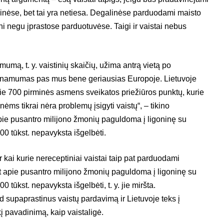
inėse, bet tai yra netiesa. Degalinėse parduodami maisto
ni negu įprastose parduotuvėse. Taigi ir vaistai nebus
mumą, t. y. vaistinių skaičių, užima antrą vietą po
rieinamumas pas mus bene geriausias Europoje. Lietuvoje
apie 700 pirminės asmens sveikatos priežiūros punktų, kurie
nėms tikrai nėra problemų įsigyti vaistų“, – tikino
e pusantro milijono žmonių paguldoma į ligoninę su
100 tūkst. nepavyksta išgelbėti.
r kai kurie nereceptiniai vaistai taip pat parduodami
 apie pusantro milijono žmonių paguldoma į ligoninę su
0 tūkst. nepavyksta išgelbėti, t. y. jie miršta.
ad supaprastinus vaistų pardavimą ir Lietuvoje teks į
kį pavadinimą, kaip vaistaligė.