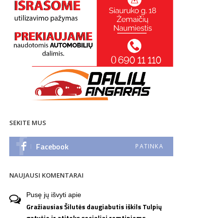
SEKITE MUS
Facebook
PATINKA
NAUJAUSI KOMENTARAI
Pusę jų išvyti
apie
Gražiausias Šilutės daugiabutis iškils Tulpių
gatvėje ir atiteks socialiai remtiniems