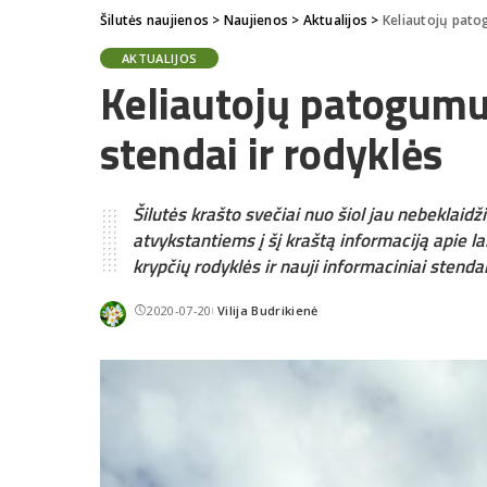
Šilutės naujienos
>
Naujienos
>
Aktualijos
>
Keliautojų patog
AKTUALIJOS
Keliautojų patogumui
stendai ir rodyklės
Šilutės krašto svečiai nuo šiol jau nebeklaid
atvykstantiems į šį kraštą informaciją apie la
krypčių rodyklės ir nauji informaciniai stendai
2020-07-20
Vilija Budrikienė
Posted
by