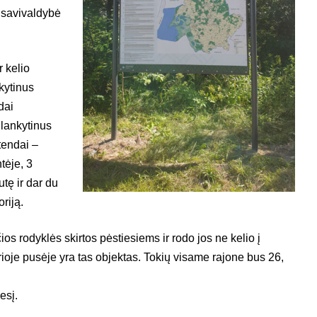
 savivaldybė
r kelio
kytinus
dai
 lankytinus
tendai –
tėje, 3
utę ir dar du
oriją.
ios rodyklės skirtos pėstiesiems ir rodo jos ne kelio į
urioje pusėje yra tas objektas. Tokių visame rajone bus 26,
esį.