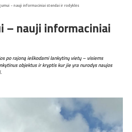
umui – nauji informaciniai stendai ir rodyklės
 – nauji informaciniai
žios po rajoną ieškodami lankytinų vietų – visiems
nkytinus objektus ir kryptis kur jie yra nurodys naujos
.