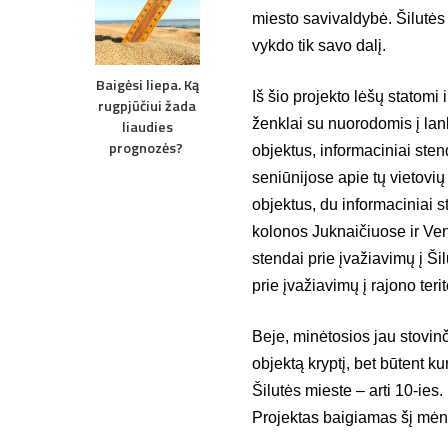
miesto savivaldybė. Šilutės
vykdo tik savo dalį.
Baigėsi liepa. Ką
Iš šio projekto lėšų statomi i
rugpjūčiui žada
ženklai su nuorodomis į lan
liaudies
prognozės?
objektus, informaciniai sten
seniūnijose apie tų vietovių
objektus, du informaciniai s
kolonos Juknaičiuose ir Ven
stendai prie įvažiavimų į Šil
prie įvažiavimų į rajono terit
Beje, minėtosios jau stovinč
objektą kryptį, bet būtent k
Šilutės mieste – arti 10-ies.
Projektas baigiamas šį mėn