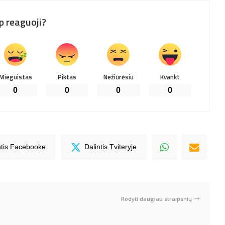
p reaguoji?
Mieguistas
Piktas
Nežiūrėsiu
Kvankt
0
0
0
0
ntis Facebooke
Dalintis Tviteryje
Rodyti daugiau straipsnių