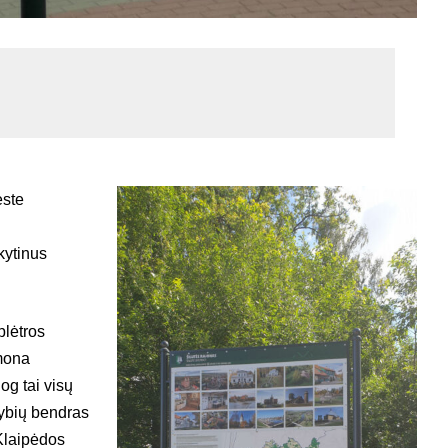
este
kytinus
plėtros
imona
og tai visų
ybių bendras
 Klaipėdos