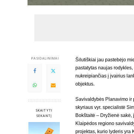
PASIDALINIMAI
Šilutiškiai jau pastebėjo mi
pastatytas naujas rodykles,
nukreipiančias į įvairius lan
objektus.
Savivaldybės Planavimo ir 
skyriaus vyr. specialistė S
SKAITYTI
Bokštaitė – Dryžienė sakė, j
SEKANTĮ
Klaipėdos regiono savivald
projektas, kurio lyderis yra