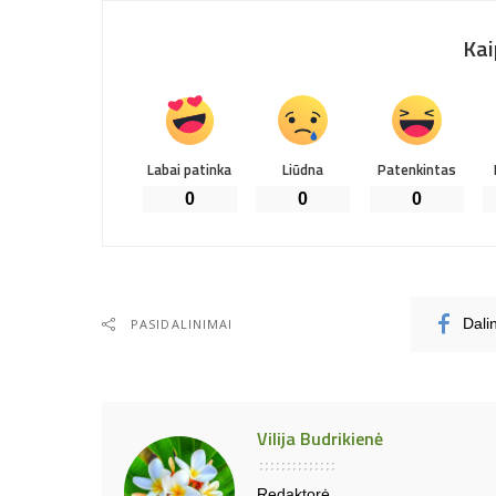
Kai
Labai patinka
Liūdna
Patenkintas
0
0
0
PASIDALINIMAI
Dali
Vilija Budrikienė
Redaktorė