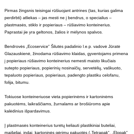
Pirmas žingsnis teisingai rūšiuojant antrines (tas, kurias galima
perdirbti) atliekas – jas mesti ne į bendrus, o specialius –
plastmasės, stiklo ir popieriaus – rūšiavimo konteinerius.
Paprastai jie yra geltonos, žalios ir mėlynos spalvos.
Bendrovės „Ecoservice“ Šilutės padalinio l.e.p. vadovė Jūratė
Glazauskienė, žinodama rūšiavimo klaidas, gyventojams primena
į popieriaus rūšiavimo konteinerius nemesti maisto likučiais
sutepto popieriaus, popierinių nosinaičių, servetėlių, vaškuoto,
tepaluoto popieriaus, popieriaus, padengto plastiku celofanu,
folija, bitumu.
Tokiuose konteineriuose vieta popierinėms ir kartoninėms
pakuotėms, laikraščiams, žurnalams ar brošiūroms apie
kalėdinius išpardavimus.
Į plastmasės konteinerius turėtų keliauti plastikiniai buteliai,
maišeliai, indai, kartoninės gėrimų pakuotės („Tetrapak“, „Elopak“