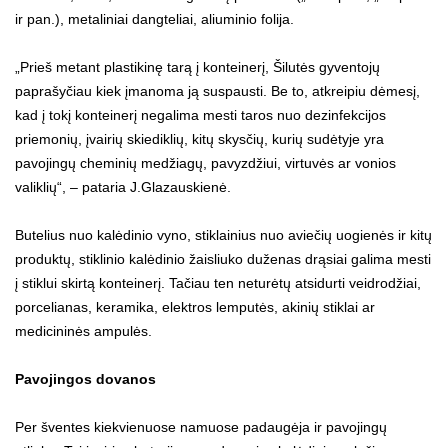
ir pan.), metaliniai dangteliai, aliuminio folija.
„Prieš metant plastikinę tarą į konteinerį, Šilutės gyventojų
paprašyčiau kiek įmanoma ją suspausti. Be to, atkreipiu dėmesį,
kad į tokį konteinerį negalima mesti taros nuo dezinfekcijos
priemonių, įvairių skiediklių, kitų skysčių, kurių sudėtyje yra
pavojingų cheminių medžiagų, pavyzdžiui, virtuvės ar vonios
valiklių“, – pataria J.Glazauskienė.
Butelius nuo kalėdinio vyno, stiklainius nuo aviečių uogienės ir kitų
produktų, stiklinio kalėdinio žaisliuko duženas drąsiai galima mesti
į stiklui skirtą konteinerį. Tačiau ten neturėtų atsidurti veidrodžiai,
porcelianas, keramika, elektros lemputės, akinių stiklai ar
medicininės ampulės.
Pavojingos dovanos
Per šventes kiekvienuose namuose padaugėja ir pavojingų