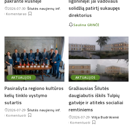
pakrantė Rusnėje
ligoninėje: jai vadovaus
solidžią patirtį sukaupęs
2026-07-30
Šilutės naujienų inf.
Posted
Komentaras
direktorius
by
Saulina GRINČĖ
AKTUALIJOS
AKTUALIJOS
Pasirašyta regiono kultūros
Gražiausias Šilutės
kelių tinklo vystymo
daugiabutis iškils Tulpių
sutartis
gatvėje ir atiteks socialiai
remtiniems
2026-07-29
Šilutės naujienų inf.
Posted
Komentuoti
2026-07-29
Vilija Budrikienė
by
Posted
Komentuoti
by