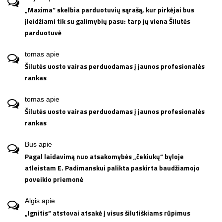
„Maxima“ skelbia parduotuvių sąrašą, kur pirkėjai bus
įleidžiami tik su galimybių pasu: tarp jų viena Šilutės
parduotuvė
tomas
apie
Šilutės uosto vairas perduodamas į jaunos profesionalės
rankas
tomas
apie
Šilutės uosto vairas perduodamas į jaunos profesionalės
rankas
Bus
apie
Pagal laidavimą nuo atsakomybės „čekiukų“ byloje
atleistam E. Padimanskui palikta paskirta baudžiamojo
poveikio priemonė
Algis
apie
„Ignitis“ atstovai atsakė į visus šilutiškiams rūpimus