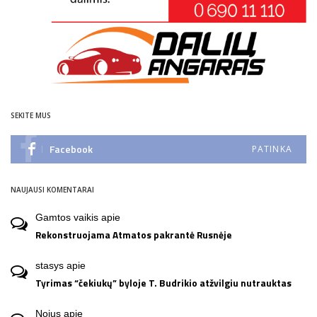
SEKITE MUS
Facebook
PATINKA
NAUJAUSI KOMENTARAI
Gamtos vaikis
apie
Rekonstruojama Atmatos pakrantė Rusnėje
stasys
apie
Tyrimas “čekiukų” byloje T. Budrikio atžvilgiu nutrauktas
Nojus
apie