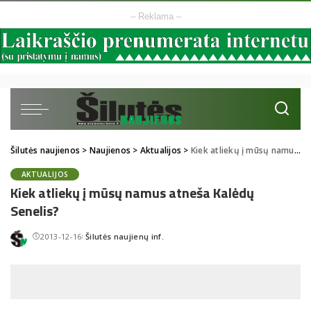
– Reklama –
Šilutės naujienos
>
Naujienos
>
Aktualijos
>
Kiek atliekų į mūsų namus atneša Kalėdų Senelis?
AKTUALIJOS
Kiek atliekų į mūsų namus atneša Kalėdų
Senelis?
2013-12-16
Šilutės naujienų inf.
Posted
by