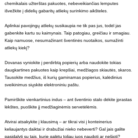
chemikalais užterštas pakuotes, nebeveikiančias lemputes
išvežkite į didelių gabaritų atliekų surinkimo aikšteles.
Aplinkai pavojingų atliekų susikaupia ne tik pas jus, todėl jas
gabenkite kartu su kaimynais. Taip patogiau, greičiau ir smagiau.
Kaip namuose, nesumažinant šventinės nuotaikos, sumažinti
atliekų kiekį?
Dovanas vyniokite į perdirbtą popierių arba naudokite tokias
daugkartines pakuotes kaip krepšiai, medžiagos skiautės, skaros.
Tausokite medžius, iš kurių gaminamas popierius, kalėdinius
sveikinimus siųskite elektroniniu paštu.
Pamirškite vienkartinius indus – ant šventinio stalo dėkite įprastas
lėkštes, puoškite jį medžiaginėmis servetėlėmis.
Atvirai atsakykite į klausimą – ar tikrai visi į konteinerius
keliaujantys daiktai ir drabužiai nieko nebeverti? Gal jais galite
pasidalyti su tais, kurie galėtų toliau juos naudoti ar nešioti?