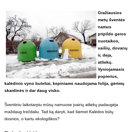
Gražiausios
metų šventės
namus
pripildo geros
nuotaikos,
vaišių, dovanų
ir, deja,
atliekų.
Vyniojamasis
popierius,
kalėdinio vyno buteliai, kepiniams naudojama folija, gėrimų
skardinės ir dar daug visko.
Šventiniu laikotarpiu mūsų namuose įvairių atliekų padaugėja
maždaug trečdaliu. Tad ką daryti, kad šiemet Kalėdos būtų
dosnios, o kartu ekologiškos?