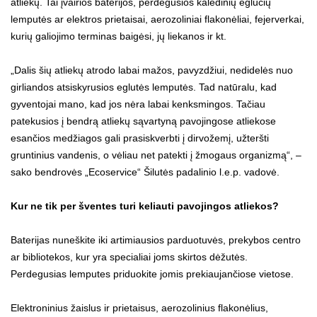
atliekų. Tai įvairios baterijos, perdegusios kalėdinių eglučių
lemputės ar elektros prietaisai, aerozoliniai flakonėliai, fejerverkai,
kurių galiojimo terminas baigėsi, jų liekanos ir kt.
„Dalis šių atliekų atrodo labai mažos, pavyzdžiui, nedidelės nuo
girliandos atsiskyrusios eglutės lemputės. Tad natūralu, kad
gyventojai mano, kad jos nėra labai kenksmingos. Tačiau
patekusios į bendrą atliekų sąvartyną pavojingose atliekose
esančios medžiagos gali prasiskverbti į dirvožemį, užteršti
gruntinius vandenis, o vėliau net patekti į žmogaus organizmą“, –
sako bendrovės „Ecoservice“ Šilutės padalinio l.e.p. vadovė.
Kur ne tik per šventes turi keliauti pavojingos atliekos?
Baterijas nuneškite iki artimiausios parduotuvės, prekybos centro
ar bibliotekos, kur yra specialiai joms skirtos dėžutės.
Perdegusias lemputes priduokite jomis prekiaujančiose vietose.
Elektroninius žaislus ir prietaisus, aerozolinius flakonėlius,