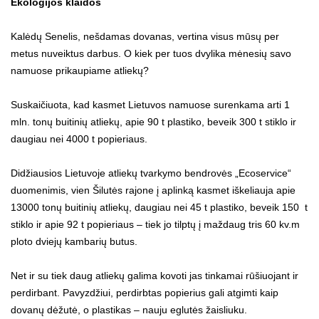
Ekologijos klaidos
Kalėdų Senelis, nešdamas dovanas, vertina visus mūsų per
metus nuveiktus darbus. O kiek per tuos dvylika mėnesių savo
namuose prikaupiame atliekų?
Suskaičiuota, kad kasmet Lietuvos namuose surenkama arti 1
mln. tonų buitinių atliekų, apie 90 t plastiko, beveik 300 t stiklo ir
daugiau nei 4000 t popieriaus.
Didžiausios Lietuvoje atliekų tvarkymo bendrovės „Ecoservice“
duomenimis, vien Šilutės rajone į aplinką kasmet iškeliauja apie
13000 tonų buitinių atliekų, daugiau nei 45 t plastiko, beveik 150 t
stiklo ir apie 92 t popieriaus – tiek jo tilptų į maždaug tris 60 kv.m
ploto dviejų kambarių butus.
Net ir su tiek daug atliekų galima kovoti jas tinkamai rūšiuojant ir
perdirbant. Pavyzdžiui, perdirbtas popierius gali atgimti kaip
dovanų dėžutė, o plastikas – nauju eglutės žaisliuku.