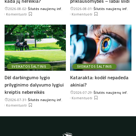
kada jų nereikia?
priklausomybės – labai slidi
2026-08-02
Šilutės naujienų inf.
2026-08-01
Šilutės naujienų inf.
Posted
Posted
Komentuoti
Komentuoti
by
by
SVEIKATOS ŠALTINIS
SVEIKATOS ŠALTINIS
Dėl darbingumo lygio
Katarakta: kodėl nepadeda
prilyginimo dalyvumo lygiui
akiniai?
kreiptis nebereikės
2026-07-29
Šilutės naujienų inf.
Posted
Komentuoti
2026-07-31
Šilutės naujienų inf.
by
Posted
Komentuoti
by