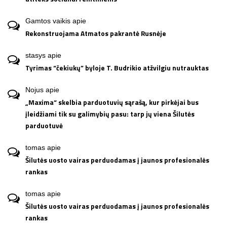
Gamtos vaikis
apie
Rekonstruojama Atmatos pakrantė Rusnėje
stasys
apie
Tyrimas “čekiukų” byloje T. Budrikio atžvilgiu nutrauktas
Nojus
apie
„Maxima“ skelbia parduotuvių sąrašą, kur pirkėjai bus
įleidžiami tik su galimybių pasu: tarp jų viena Šilutės
parduotuvė
tomas
apie
Šilutės uosto vairas perduodamas į jaunos profesionalės
rankas
tomas
apie
Šilutės uosto vairas perduodamas į jaunos profesionalės
rankas