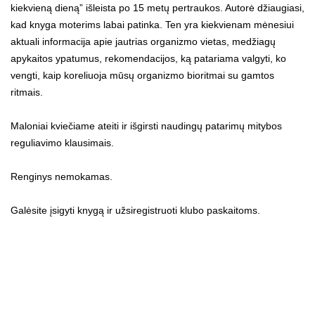
kiekvieną dieną” išleista po 15 metų pertraukos. Autorė džiaugiasi,
kad knyga moterims labai patinka. Ten yra kiekvienam mėnesiui
aktuali informacija apie jautrias organizmo vietas, medžiagų
apykaitos ypatumus, rekomendacijos, ką patariama valgyti, ko
vengti, kaip koreliuoja mūsų organizmo bioritmai su gamtos
ritmais.
Maloniai kviečiame ateiti ir išgirsti naudingų patarimų mitybos
reguliavimo klausimais.
Renginys nemokamas.
Galėsite įsigyti knygą ir užsiregistruoti klubo paskaitoms.