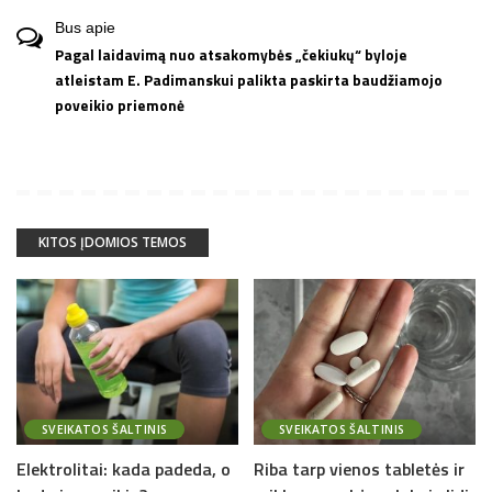
Bus
apie
Pagal laidavimą nuo atsakomybės „čekiukų“ byloje
atleistam E. Padimanskui palikta paskirta baudžiamojo
poveikio priemonė
KITOS ĮDOMIOS TEMOS
SVEIKATOS ŠALTINIS
SVEIKATOS ŠALTINIS
Elektrolitai: kada padeda, o
Riba tarp vienos tabletės ir