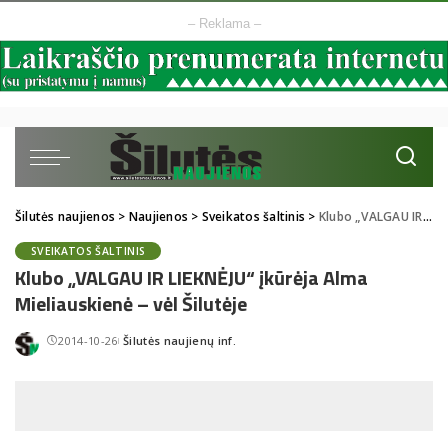
– Reklama –
Šilutės naujienos
>
Naujienos
>
Sveikatos šaltinis
>
Klubo „VALGAU IR LIEKNĖJU“ įkūrėja Alma Mieliauskienė – vėl Šilutėje
SVEIKATOS ŠALTINIS
Klubo „VALGAU IR LIEKNĖJU“ įkūrėja Alma
Mieliauskienė – vėl Šilutėje
2014-10-26
Šilutės naujienų inf.
Posted
by