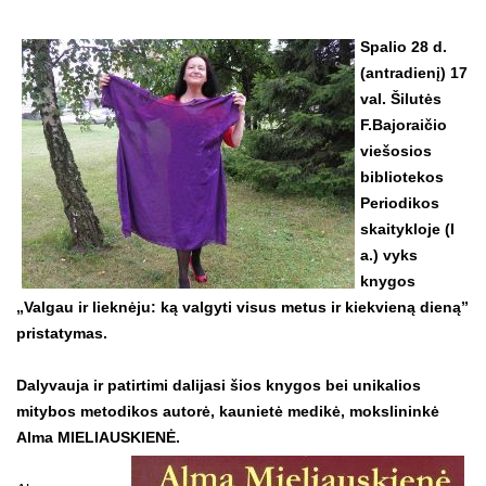
Spalio 28 d.
(antradienį) 17
val. Šilutės
F.Bajoraičio
viešosios
bibliotekos
Periodikos
skaitykloje (I
a.) vyks
knygos
„Valgau ir lieknėju: ką valgyti visus metus ir kiekvieną dieną”
pristatymas.
Dalyvauja ir patirtimi dalijasi šios knygos bei unikalios
mitybos metodikos autorė, kaunietė medikė, mokslininkė
Alma MIELIAUSKIENĖ.