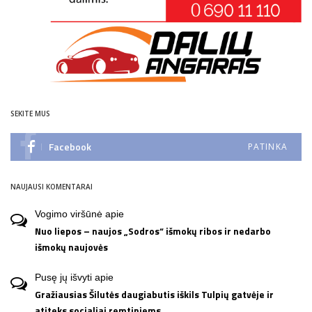
SEKITE MUS
Facebook
PATINKA
NAUJAUSI KOMENTARAI
Vogimo viršūnė
apie
Nuo liepos – naujos „Sodros“ išmokų ribos ir nedarbo
išmokų naujovės
Pusę jų išvyti
apie
Gražiausias Šilutės daugiabutis iškils Tulpių gatvėje ir
atiteks socialiai remtiniems