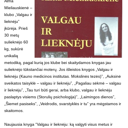
Alma
Mieliauskienė –
klubo „Valgau ir
lieknėju”
įkūrėja. Prieš
30 metų
sulieknėjo 60
kg, sukūrė
unikalią
metodiką, pagal kurią jos klube bei skaitydamos knygas jau
sulieknėjo tūkstančiai moterų. Jos išleistos knygos „Valgau ir
lieknėju (Kauno medicinos institutas. Mokslinės tezės)”, „Auksinė
sveikatos taisyklė – valgau ir lieknėju”, „Pagaliau sėkmė – valgau
ir lieknėju”, „Tau turi būti gerai, arba klubo, valgau ir lieknėju
paslaptys visiems (Storulių psichologija)”, „Laimingos dienos”,
„Šiemet pasiseks”, „Veidrodis, svarstyklės ir tu” yra mėgstamos ir
skaitomos.
Naujausia knyga “Valgau ir lieknėju: ką valgyti visus metus ir