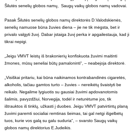
Šilutės senelių globos namų, Saugų vaikų globos namų vadovai.
Pasak Šilutės senelių globos namų direktorės D.Valodskienės,
senelių namuose būna žuvies diena – jie ne tik mėgsta, bet ir
privalo valgyti žuvį. Dabar įstaiga žuvį perka ir apgailestauja, kad ji
tikrai nepigi.
„Jeigu VMVT leistų iš brakonierių konfiskuota žuvimi maitinti
žmones, mūsų seneliai būtų pamaloninti“, – neabejoja direktorė.
„Visiškai pritariu, kai būna naikinamos kontrabandinės cigaretės,
alkoholis, tačiau gamtos turto – žuvies – nereikėtų švaistyti be
reikalo. Negalime lygiuotis su gausiai žuvimi apdovanotomis
šalimis, pavyzdžiui, Norvegija, todėl ir neturėtume jos, tik
ištrauktos iš tinklų, užkasti į duobes. Jeigu VMVT patvirtintų planą
žuvimi paremti socialiai remtinas šeimas, tai gal netgi išgelbėtų
tuos, kurie vos galą su galu suduria“, – svarsto Saugų vaikų
globos namų direktorius E.Judeikis.