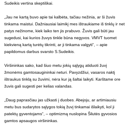
Sudeikis vertina skeptiškai.
„Jau ne kartą buvo apie tai kalbėta, tačiau nežinia, ar ši žuvis
tinkama maistui. Dažniausiai laimikį mes ištraukiame iš tinklų ir net
patys nežinome, kiek laiko ten jis prabuvo. Žuvis gali būti jau
sugedusi, kai kurios žuvys tinkle būna negyvos. VMVT tuomet
kiekvieną kartą turėtų tikrinti, ar ji tinkama valgyti“, – apie
papildomus darbus svarsto S.Sudeikis.
Viršininkas sako, kad šiuo metu jokių sąlygų atiduoti žuvį
žmonėms gamtosaugininkai neturi. Pavyzdžiui, vasaros naktį
ištraukus tinklą su žuvimi, nėra kur ją šaltai laikyti. Karštame ore
žuvis gali sugesti per kelias valandas.
„Daug paprasčiau jas užkasti į duobes. Abejoju, ar artimiausiu
metu bus sudarytos sąlygos tokią žuvį tinkamai išlaikyti, kol ji
patektų gyventojams“, – optimizmą nuslopina Šilutės gyvosios
gamtos apsaugos viršininkas.