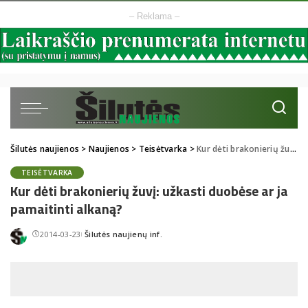
– Reklama –
Šilutės naujienos
>
Naujienos
>
Teisėtvarka
>
Kur dėti brakonierių žuvį: užkasti duobėse ar ja pamaitinti alkaną?
TEISĖTVARKA
Kur dėti brakonierių žuvį: užkasti duobėse ar ja
pamaitinti alkaną?
2014-03-23
Šilutės naujienų inf.
Posted
by