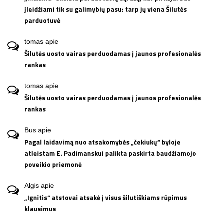
įleidžiami tik su galimybių pasu: tarp jų viena Šilutės
parduotuvė
tomas
apie
Šilutės uosto vairas perduodamas į jaunos profesionalės
rankas
tomas
apie
Šilutės uosto vairas perduodamas į jaunos profesionalės
rankas
Bus
apie
Pagal laidavimą nuo atsakomybės „čekiukų“ byloje
atleistam E. Padimanskui palikta paskirta baudžiamojo
poveikio priemonė
Algis
apie
„Ignitis“ atstovai atsakė į visus šilutiškiams rūpimus
klausimus