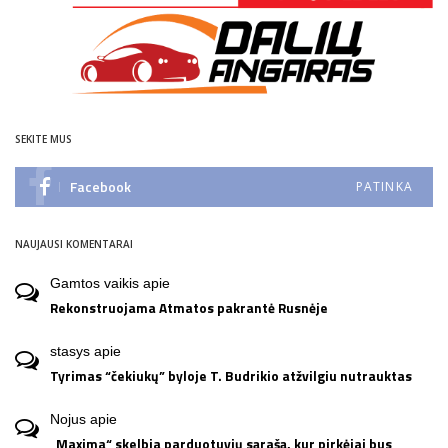
SEKITE MUS
Facebook
PATINKA
NAUJAUSI KOMENTARAI
Gamtos vaikis
apie
Rekonstruojama Atmatos pakrantė Rusnėje
stasys
apie
Tyrimas “čekiukų” byloje T. Budrikio atžvilgiu nutrauktas
Nojus
apie
„Maxima“ skelbia parduotuvių sąrašą, kur pirkėjai bus