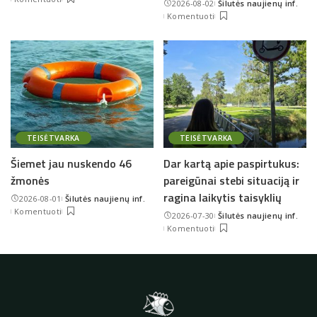
2026-08-02
Šilutės naujienų inf.
by
Posted
Komentuoti
by
TEISĖTVARKA
TEISĖTVARKA
Šiemet jau nuskendo 46
Dar kartą apie paspirtukus:
žmonės
pareigūnai stebi situaciją ir
ragina laikytis taisyklių
2026-08-01
Šilutės naujienų inf.
Posted
Komentuoti
2026-07-30
Šilutės naujienų inf.
by
Posted
Komentuoti
by