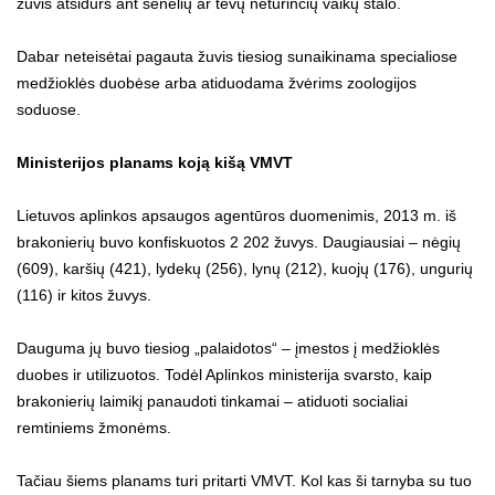
žuvis atsidurs ant senelių ar tėvų neturinčių vaikų stalo.
Dabar neteisėtai pagauta žuvis tiesiog sunaikinama specialiose
medžioklės duobėse arba atiduodama žvėrims zoologijos
soduose.
Ministerijos planams koją kišą VMVT
Lietuvos aplinkos apsaugos agentūros duomenimis, 2013 m. iš
brakonierių buvo konfiskuotos 2 202 žuvys. Daugiausiai – nėgių
(609), karšių (421), lydekų (256), lynų (212), kuojų (176), ungurių
(116) ir kitos žuvys.
Dauguma jų buvo tiesiog „palaidotos“ – įmestos į medžioklės
duobes ir utilizuotos. Todėl Aplinkos ministerija svarsto, kaip
brakonierių laimikį panaudoti tinkamai – atiduoti socialiai
remtiniems žmonėms.
Tačiau šiems planams turi pritarti VMVT. Kol kas ši tarnyba su tuo