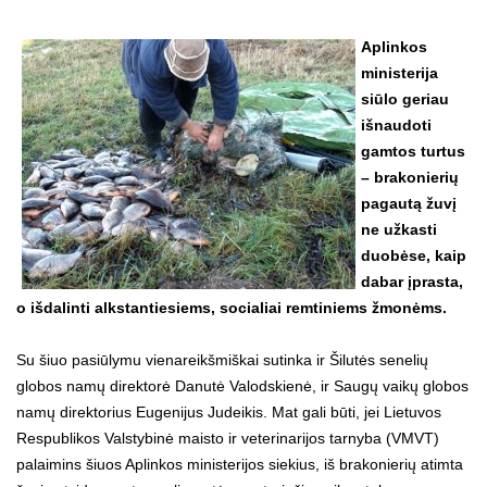
Aplinkos
ministerija
siūlo geriau
išnaudoti
gamtos turtus
– brakonierių
pagautą žuvį
ne užkasti
duobėse, kaip
dabar įprasta,
o išdalinti alkstantiesiems, socialiai remtiniems žmonėms.
Su šiuo pasiūlymu vienareikšmiškai sutinka ir Šilutės senelių
globos namų direktorė Danutė Valodskienė, ir Saugų vaikų globos
namų direktorius Eugenijus Judeikis. Mat gali būti, jei Lietuvos
Respublikos Valstybinė maisto ir veterinarijos tarnyba (VMVT)
palaimins šiuos Aplinkos ministerijos siekius, iš brakonierių atimta