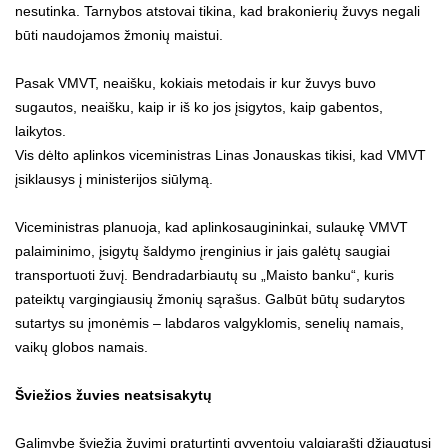
nesutinka. Tarnybos atstovai tikina, kad brakonierių žuvys negali
būti naudojamos žmonių maistui.
Pasak VMVT, neaišku, kokiais metodais ir kur žuvys buvo
sugautos, neaišku, kaip ir iš ko jos įsigytos, kaip gabentos,
laikytos.
Vis dėlto aplinkos viceministras Linas Jonauskas tikisi, kad VMVT
įsiklausys į ministerijos siūlymą.
Viceministras planuoja, kad aplinkosaugininkai, sulaukę VMVT
palaiminimo, įsigytų šaldymo įrenginius ir jais galėtų saugiai
transportuoti žuvį. Bendradarbiautų su „Maisto banku“, kuris
pateiktų vargingiausių žmonių sąrašus. Galbūt būtų sudarytos
sutartys su įmonėmis – labdaros valgyklomis, senelių namais,
vaikų globos namais.
Šviežios žuvies neatsisakytų
Galimybe šviežia žuvimi praturtinti gyventojų valgiaraštį džiaugtųsi