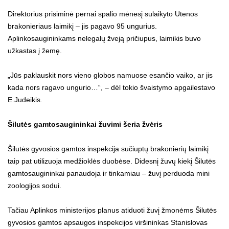
Direktorius prisiminė pernai spalio mėnesį sulaikyto Utenos
brakonieriaus laimikį – jis pagavo 95 ungurius.
Aplinkosaugininkams nelegalų žveją pričiupus, laimikis buvo
užkastas į žemę.
„Jūs paklauskit nors vieno globos namuose esančio vaiko, ar jis
kada nors ragavo ungurio…“, – dėl tokio švaistymo apgailestavo
E.Judeikis.
Šilutės gamtosaugininkai žuvimi šeria žvėris
Šilutės gyvosios gamtos inspekcija sučiuptų brakonierių laimikį
taip pat utilizuoja medžioklės duobėse. Didesnį žuvų kiekį Šilutės
gamtosaugininkai panaudoja ir tinkamiau – žuvį perduoda mini
zoologijos sodui.
Tačiau Aplinkos ministerijos planus atiduoti žuvį žmonėms Šilutės
gyvosios gamtos apsaugos inspekcijos viršininkas Stanislovas