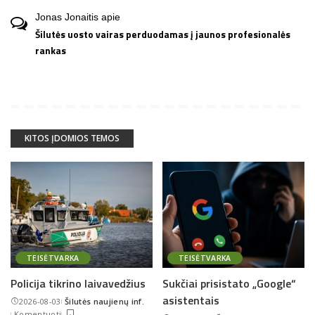
Jonas Jonaitis
apie
Šilutės uosto vairas perduodamas į jaunos profesionalės
rankas
KITOS ĮDOMIOS TEMOS
TEISĖTVARKA
TEISĖTVARKA
Policija tikrino laivavedžius
Sukčiai prisistato „Google“
asistentais
2026-08-03
Šilutės naujienų inf.
Posted
Komentuoti