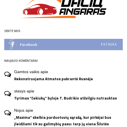
SEKITE MUS
Facebook
PATINKA
NAUJAUSI KOMENTARAI
Gamtos vaikis
apie
Rekonstruojama Atmatos pakrantė Rusnėje
stasys
apie
Tyrimas “čekiukų” byloje T. Budrikio atžvilgiu nutrauktas
Nojus
apie
„Maxima“ skelbia parduotuvių sąrašą, kur pirkėjai bus
įleidžiami tik su galimybių pasu: tarp jų viena Šilutės