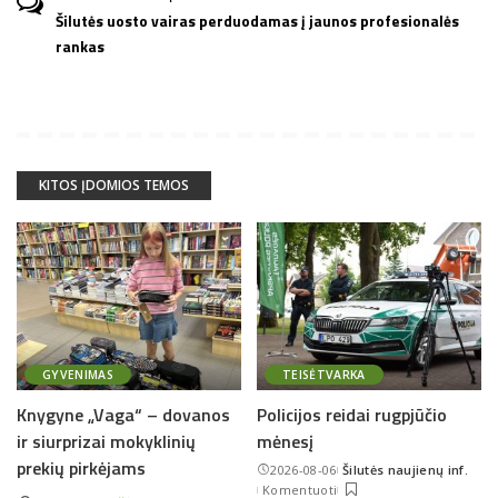
Šilutės uosto vairas perduodamas į jaunos profesionalės
rankas
KITOS ĮDOMIOS TEMOS
GYVENIMAS
TEISĖTVARKA
Knygyne „Vaga“ – dovanos
Policijos reidai rugpjūčio
ir siurprizai mokyklinių
mėnesį
prekių pirkėjams
2026-08-06
Šilutės naujienų inf.
Posted
Komentuoti