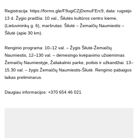
Registracija: https://forms.gle/F9ugiCZjDxmuFErc9, data: rugsėjo
13 d. Žygio pradžia: 10 val., Šilutės kultūros centro kieme,
(Lietuvininkų g. 6), maršrutas: Šilutė – Žemaičių Naumiestis –
Šilutė (apie 30 km).
Renginio programa: 10–12 val. – Žygis Šilutė-Žemaičių
Naumiestis, 12–130 val. – dėmesingo kvėpavimo užsiėmimas
Žemaičių Naumiestyje, Žaliakalnio parke, poilsis ir užkandžiai. 13–
15.30 val. – žygis Žemaičių Naumiestis-Šilutė. Renginio pabaigos
laikas preliminarus.
Daugiau informacijos: +370 654 46 021.