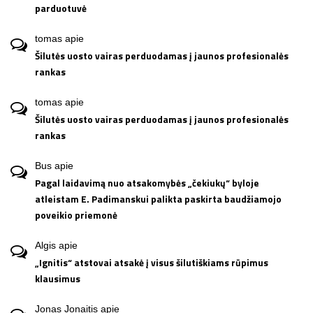
parduotuvė
tomas
apie
Šilutės uosto vairas perduodamas į jaunos profesionalės
rankas
tomas
apie
Šilutės uosto vairas perduodamas į jaunos profesionalės
rankas
Bus
apie
Pagal laidavimą nuo atsakomybės „čekiukų“ byloje
atleistam E. Padimanskui palikta paskirta baudžiamojo
poveikio priemonė
Algis
apie
„Ignitis“ atstovai atsakė į visus šilutiškiams rūpimus
klausimus
Jonas Jonaitis
apie