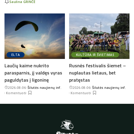
by
Saulina GRINČĖ
ELTA
KULTŪRA IR ŠVIETIMAS
Laučių kaime nukrito
Rusnės festivalis šiemet –
parasparnis, jį valdęs vyras
nuplautas lietaus, bet
paguldytas į ligoninę
pratęstas
2026-08-06
Šilutės naujienų inf.
2026-08-06
Šilutės naujienų inf.
Posted
Posted
Komentuoti
Komentuoti
by
by