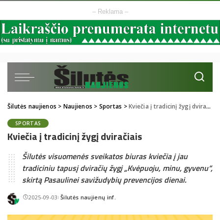
– Reklama –
Šilutės naujienos
>
Naujienos
>
Sportas
>
Kviečia į tradicinį žygį dviračiais
SPORTAS
Kviečia į tradicinį žygį dviračiais
Šilutės visuomenės sveikatos biuras kviečia į jau
tradiciniu tapusį dviračių žygį „Kvėpuoju, minu, gyvenu“,
skirtą Pasaulinei savižudybių prevencijos dienai.
2025-09-03
Šilutės naujienų inf.
Posted
by