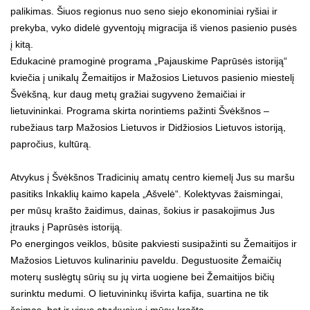
palikimas. Šiuos regionus nuo seno siejo ekonominiai ryšiai ir
prekyba, vyko didelė gyventojų migracija iš vienos pasienio pusės
į kitą.
Edukacinė pramoginė programa „Pajauskime Paprūsės istoriją“
kviečia į unikalų Žemaitijos ir Mažosios Lietuvos pasienio miestelį
Švėkšną, kur daug metų gražiai sugyveno žemaičiai ir
lietuvininkai. Programa skirta norintiems pažinti Švėkšnos –
rubežiaus tarp Mažosios Lietuvos ir Didžiosios Lietuvos istoriją,
papročius, kultūrą.
Atvykus į Švėkšnos Tradicinių amatų centro kiemelį Jus su maršu
pasitiks Inkaklių kaimo kapela „Ašvelė“. Kolektyvas žaismingai,
per mūsų krašto žaidimus, dainas, šokius ir pasakojimus Jus
įtrauks į Paprūsės istoriją.
Po energingos veiklos, būsite pakviesti susipažinti su Žemaitijos ir
Mažosios Lietuvos kulinariniu paveldu. Degustuosite Žemaičių
moterų suslėgtų sūrių su jų virta uogiene bei Žemaitijos bičių
surinktu medumi. O lietuvininkų išvirta kafija, suartina ne tik
šeimas, bet ir visus atvykusius į mūsų kraštą.