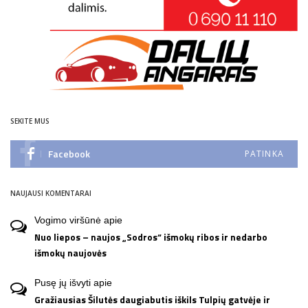
SEKITE MUS
Facebook
PATINKA
NAUJAUSI KOMENTARAI
Vogimo viršūnė
apie
Nuo liepos – naujos „Sodros“ išmokų ribos ir nedarbo
išmokų naujovės
Pusę jų išvyti
apie
Gražiausias Šilutės daugiabutis iškils Tulpių gatvėje ir