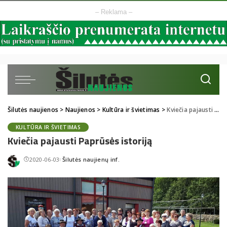
– Reklama –
Šilutės naujienos
>
Naujienos
>
Kultūra ir švietimas
>
Kviečia pajausti Paprūsės istoriją
KULTŪRA IR ŠVIETIMAS
Kviečia pajausti Paprūsės istoriją
2020-06-03
Šilutės naujienų inf.
Posted
by