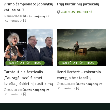
virimo čempionato įdomybių
trijų kultūrinių patiekalų
katilas nr. 3
Violeta ASTRAUSKIENĖ
2026-08-04
Šilutės naujienų inf.
Posted
Komentuoti
by
KULTŪRA IR ŠVIETIMAS
KULTŪRA IR ŠVIETIMAS
Tarptautinis festivalis
Henri Herbert – rokenrolo
„Tauragė Jazz“ šiemet
energija be stabdžių!
kviečia į išskirtinį susitikimą
2026-08-03
Šilutės naujienų inf.
Posted
Komentuoti
2026-08-03
Šilutės naujienų inf.
by
Posted
Komentuoti
by