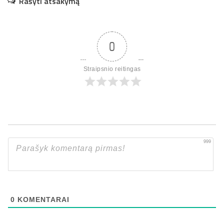
Rašyti atsakymą
0
Straipsnio reitingas
999
0
KOMENTARAI