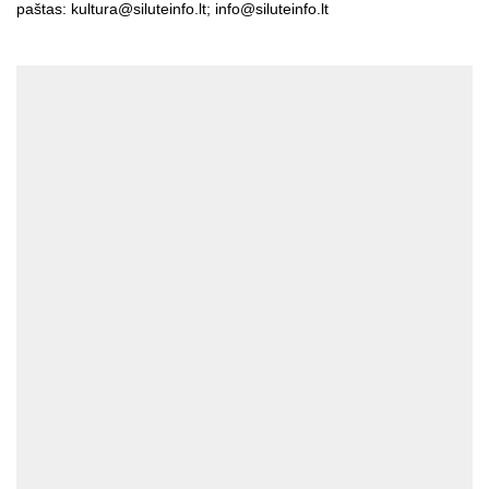
paštas:
kultura@siluteinfo.lt
;
info@siluteinfo.lt