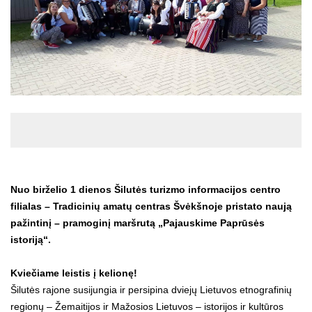
Nuo birželio 1 dienos Šilutės turizmo informacijos centro
filialas – Tradicinių amatų centras Švėkšnoje pristato naują
pažintinį – pramoginį maršrutą „Pajauskime Paprūsės
istoriją“.
Kviečiame leistis į kelionę!
Šilutės rajone susijungia ir persipina dviejų Lietuvos etnografinių
regionų – Žemaitijos ir Mažosios Lietuvos – istorijos ir kultūros