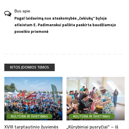
Bus
apie
Pagal laidavimą nuo atsakomybės „čekiukų“ byloje
atleistam E. Padimanskui palikta paskirta baudžiamojo
poveikio priemonė
KITOS ĮDOMIOS TEMOS
KULTŪRA IR ŠVIETIMAS
KULTŪRA IR ŠVIETIMAS
XVIII tarptautinio žuvienės
„Kūrybiniai pusryčiai“ – iš