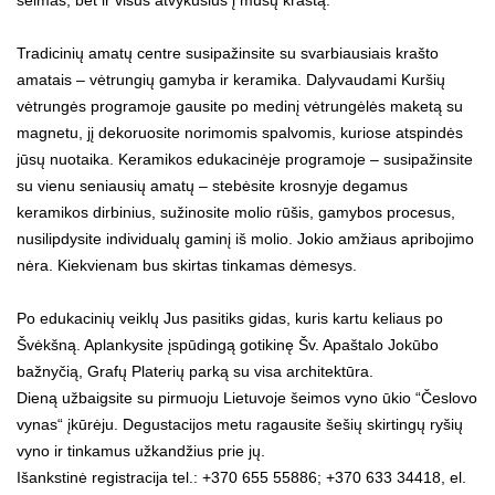
Tradicinių amatų centre susipažinsite su svarbiausiais krašto
amatais – vėtrungių gamyba ir keramika. Dalyvaudami Kuršių
vėtrungės programoje gausite po medinį vėtrungėlės maketą su
magnetu, jį dekoruosite norimomis spalvomis, kuriose atspindės
jūsų nuotaika. Keramikos edukacinėje programoje – susipažinsite
su vienu seniausių amatų – stebėsite krosnyje degamus
keramikos dirbinius, sužinosite molio rūšis, gamybos procesus,
nusilipdysite individualų gaminį iš molio. Jokio amžiaus apribojimo
nėra. Kiekvienam bus skirtas tinkamas dėmesys.
Po edukacinių veiklų Jus pasitiks gidas, kuris kartu keliaus po
Švėkšną. Aplankysite įspūdingą gotikinę Šv. Apaštalo Jokūbo
bažnyčią, Grafų Platerių parką su visa architektūra.
Dieną užbaigsite su pirmuoju Lietuvoje šeimos vyno ūkio “Česlovo
vynas“ įkūrėju. Degustacijos metu ragausite šešių skirtingų ryšių
vyno ir tinkamus užkandžius prie jų.
Išankstinė registracija tel.: +370 655 55886; +370 633 34418, el.