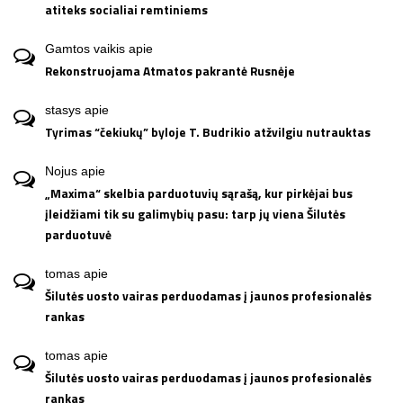
atiteks socialiai remtiniems
Gamtos vaikis
apie
Rekonstruojama Atmatos pakrantė Rusnėje
stasys
apie
Tyrimas “čekiukų” byloje T. Budrikio atžvilgiu nutrauktas
Nojus
apie
„Maxima“ skelbia parduotuvių sąrašą, kur pirkėjai bus
įleidžiami tik su galimybių pasu: tarp jų viena Šilutės
parduotuvė
tomas
apie
Šilutės uosto vairas perduodamas į jaunos profesionalės
rankas
tomas
apie
Šilutės uosto vairas perduodamas į jaunos profesionalės
rankas