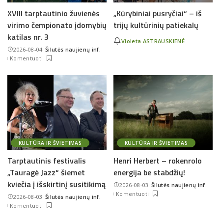
XVIII tarptautinio žuvienės
„Kūrybiniai pusryčiai“ – iš
virimo čempionato įdomybių
trijų kultūrinių patiekalų
katilas nr. 3
Violeta ASTRAUSKIENĖ
2026-08-04
Šilutės naujienų inf.
Posted
Komentuoti
by
KULTŪRA IR ŠVIETIMAS
KULTŪRA IR ŠVIETIMAS
Tarptautinis festivalis
Henri Herbert – rokenrolo
„Tauragė Jazz“ šiemet
energija be stabdžių!
kviečia į išskirtinį susitikimą
2026-08-03
Šilutės naujienų inf.
Posted
Komentuoti
2026-08-03
Šilutės naujienų inf.
by
Posted
Komentuoti
by