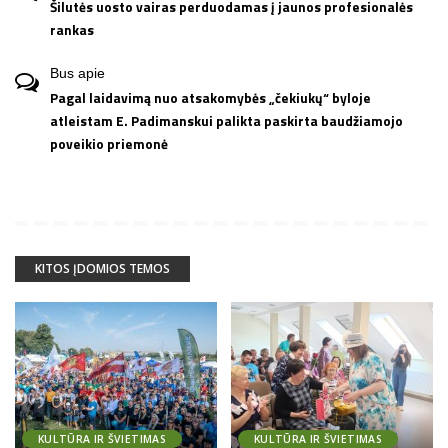
Šilutės uosto vairas perduodamas į jaunos profesionalės
rankas
Bus
apie
Pagal laidavimą nuo atsakomybės „čekiukų“ byloje
atleistam E. Padimanskui palikta paskirta baudžiamojo
poveikio priemonė
KITOS ĮDOMIOS TEMOS
KULTŪRA IR ŠVIETIMAS
KULTŪRA IR ŠVIETIMAS