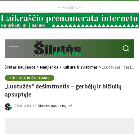
– Reklama –
Šilutės naujienos
>
Naujienos
>
Kultūra ir švietimas
>
„Luotužės“ dešimtmetis – gerbėjų ir bičiulių apsuptyje
KULTŪRA IR ŠVIETIMAS
„Luotužės“ dešimtmetis – gerbėjų ir bičiulių
apsuptyje
2014-03-15
Šilutės naujienų inf.
Posted
by