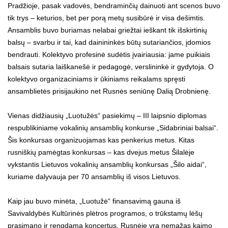
Pradžioje, pasak vadovės, bendraminčių dainuoti ant scenos buvo
tik trys – keturios, bet per porą metų susibūrė ir visa dešimtis.
Ansamblis buvo buriamas nelabai griežtai ieškant tik išskirtinių
balsų – svarbu ir tai, kad dainininkės būtų sutariančios, įdomios
bendrauti. Kolektyvo profesinė sudėtis įvairiausia: jame puikiais
balsais sutaria laiškanešė ir pedagogė, verslininkė ir gydytoja. O
kolektyvo organizaciniams ir ūkiniams reikalams spręsti
ansamblietės prisijaukino net Rusnės seniūnę Dalią Drobnienę.
Vienas didžiausių „Luotužės“ pasiekimų – III laipsnio diplomas
respublikiniame vokalinių ansamblių konkurse „Sidabriniai balsai“.
Šis konkursas organizuojamas kas penkerius metus. Kitas
rusniškių pamėgtas konkursas – kas dvejus metus Šilalėje
vykstantis Lietuvos vokalinių ansamblių konkursas „Šilo aidai“,
kuriame dalyvauja per 70 ansamblių iš visos Lietuvos.
Kaip jau buvo minėta, „Luotužė“ finansavimą gauna iš
Savivaldybės Kultūrinės plėtros programos, o trūkstamų lėšų
prasimano ir rengdama koncertus. Rusnėje yra nemažas kaimo