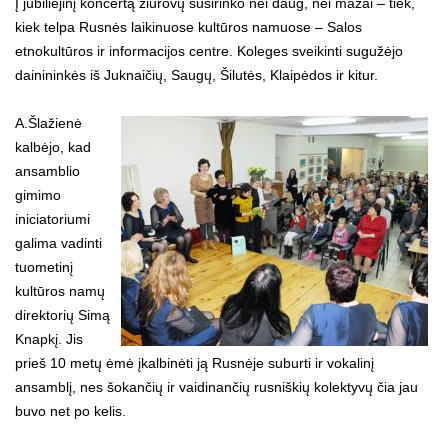
Į jubiliejinį koncertą žiūrovų susirinko nei daug, nei mažai – tiek,
kiek telpa Rusnės laikinuose kultūros namuose – Salos
etnokultūros ir informacijos centre. Koleges sveikinti sugužėjo
dainininkės iš Juknaičių, Saugų, Šilutės, Klaipėdos ir kitur.
A.Šlažienė
kalbėjo, kad
ansamblio
gimimo
iniciatoriumi
galima vadinti
tuometinį
kultūros namų
direktorių Simą
Knapkį. Jis
prieš 10 metų ėmė įkalbinėti ją Rusnėje suburti ir vokalinį
ansamblį, nes šokančių ir vaidinančių rusniškių kolektyvų čia jau
buvo net po kelis.