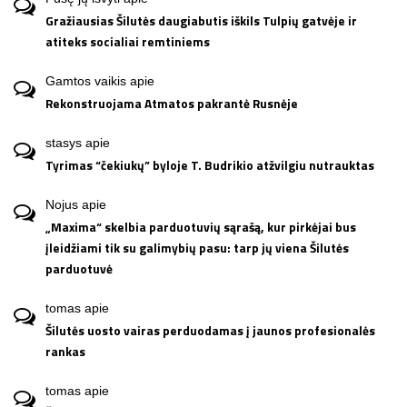
Gražiausias Šilutės daugiabutis iškils Tulpių gatvėje ir
atiteks socialiai remtiniems
Gamtos vaikis
apie
Rekonstruojama Atmatos pakrantė Rusnėje
stasys
apie
Tyrimas “čekiukų” byloje T. Budrikio atžvilgiu nutrauktas
Nojus
apie
„Maxima“ skelbia parduotuvių sąrašą, kur pirkėjai bus
įleidžiami tik su galimybių pasu: tarp jų viena Šilutės
parduotuvė
tomas
apie
Šilutės uosto vairas perduodamas į jaunos profesionalės
rankas
tomas
apie