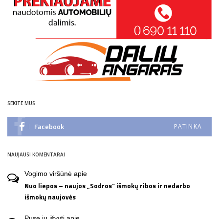
SEKITE MUS
Facebook
PATINKA
NAUJAUSI KOMENTARAI
Vogimo viršūnė
apie
Nuo liepos – naujos „Sodros“ išmokų ribos ir nedarbo
išmokų naujovės
Pusę jų išvyti
apie