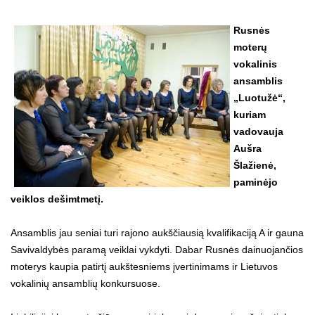
Rusnės
moterų
vokalinis
ansamblis
„Luotužė“,
kuriam
vadovauja
Aušra
Šlažienė,
paminėjo
veiklos dešimtmetį.
Ansamblis jau seniai turi rajono aukščiausią kvalifikaciją A ir gauna
Savivaldybės paramą veiklai vykdyti. Dabar Rusnės dainuojančios
moterys kaupia patirtį aukštesniems įvertinimams ir Lietuvos
vokalinių ansamblių konkursuose.