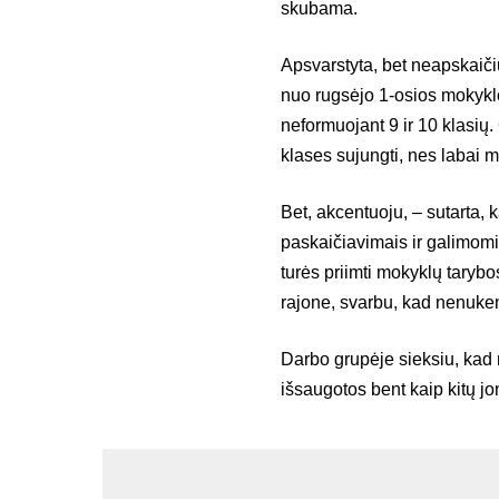
skubama.
Apsvarstyta, bet neapskaiči
nuo rugsėjo 1-osios mokykl
neformuojant 9 ir 10 klasi
klases sujungti, nes labai 
Bet, akcentuoju, – sutarta, 
paskaičiavimais ir galimo
turės priimti mokyklų tarybo
rajone, svarbu, kad nenuken
Darbo grupėje sieksiu, kad 
išsaugotos bent kaip kitų jo