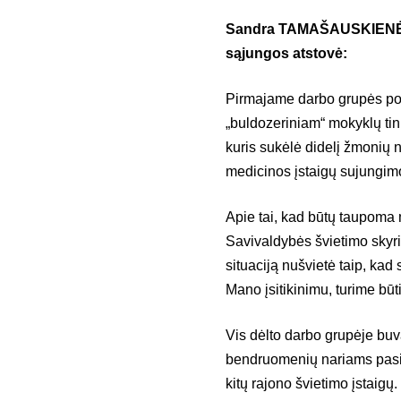
Sandra TAMAŠAUSKIENĖ, 
sąjungos atstovė:
Pirmajame darbo grupės po
„buldozeriniam“ mokyklų tin
kuris sukėlė didelį žmonių n
medicinos įstaigų sujungimo
Apie tai, kad būtų taupoma
Savivaldybės švietimo skyriu
situaciją nušvietė taip, kad 
Mano įsitikinimu, turime būti
Vis dėlto darbo grupėje buv
bendruomenių nariams pasir
kitų rajono švietimo įstaigų.