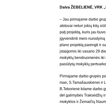
Daiva ŽEBELIENĖ, VRK „U
– Jau pirmajame darbo grup
atstovai neturi jokių kitų si
patį projektą, kuris jau bu
įgyvendinti mero nurodymą 
plano projektą parengti ir s
įstaigomis iki vasario 29 die
mokyklų bendruomenės iki nu
pasiūlytą mokyklų pertvarko
Pirmajame darbo grupės po
man, S.Tamašauskienei ir L.
B.Tekorienė kitame darbo gr
dėl galimybės Traksėdžių i
mokyklos ir Žemaičių Naumi