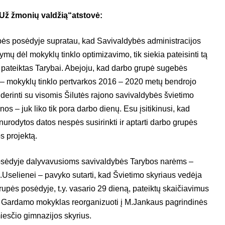
ž žmonių valdžią“atstovė:
ės posėdyje supratau, kad Savivaldybės administracijos
ūlymų dėl mokyklų tinklo optimizavimo, tik siekia pateisinti tą
vo pateiktas Tarybai. Abejoju, kad darbo grupė sugebės
– mokyklų tinklo pertvarkos 2016 – 2020 metų bendrojo
uderinti su visomis Šilutės rajono savivaldybės švietimo
nos – juk liko tik pora darbo dienų. Esu įsitikinusi, kad
rodytos datos nespės susirinkti ir aptarti darbo grupės
s projektą.
sėdyje dalyvavusioms savivaldybės Tarybos narėms –
Uselienei – pavyko sutarti, kad Švietimo skyriaus vedėja
upės posėdyje, t.y. vasario 29 dieną, pateiktų skaičiavimus
r Gardamo mokyklas reorganizuoti į M.Jankaus pagrindinės
esčio gimnazijos skyrius.