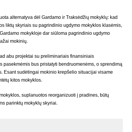
uota alternatyva dėl Gardamo ir Traksėdžių mokyklų: kad
os liktų skyriais su pagrindinio ugdymo mokyklos klasėmis,
ų. Gardamo mokykloje dar siūloma pagrindinio ugdymo
mažai mokinių.
kad abu projektai su preliminariais finansiniais
mis pasekmėmis bus pristatyti bendruomenėms, o sprendimą
s. Esant sudėtingai mokinio krepšelio situacijai visame
tėtų kitos mokyklos.
mokyklos, suplanuotos reorganizuoti į pradines, būtų
ms parinktų mokyklų skyriai.