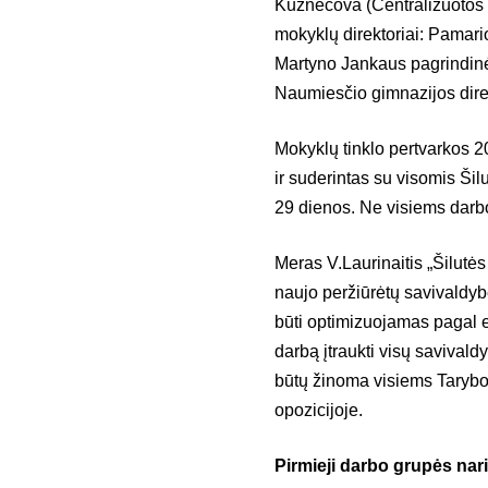
Kuznecova (Centralizuotos bu
mokyklų direktoriai: Pamar
Martyno Jankaus pagrindinė
Naumiesčio gimnazijos dire
Mokyklų tinklo pertvarkos 2
ir suderintas su visomis Šil
29 dienos. Ne visiems darbo
Meras V.Laurinaitis „Šilutė
naujo peržiūrėtų savivaldybė
būti optimizuojamas pagal 
darbą įtraukti visų savivald
būtų žinoma visiems Tarybos
opozicijoje.
Pirmieji darbo grupės nari