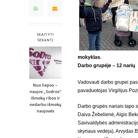
SKAITYTI
SEKANTĮ
mokyklas.
Darbo grupėje – 12 narių
Vadovauti darbo grupei pask
Nuo liepos –
pavaduotojas Virgilijus Poz
naujos „Sodros“
išmokų ribos ir
nedarbo išmokų
Darbo grupės nariais tapo s
naujovės
Daiva Žebelienė, Algis Bek
Savivaldybės administracijo
skyriaus vedėja), Arvydas Bi