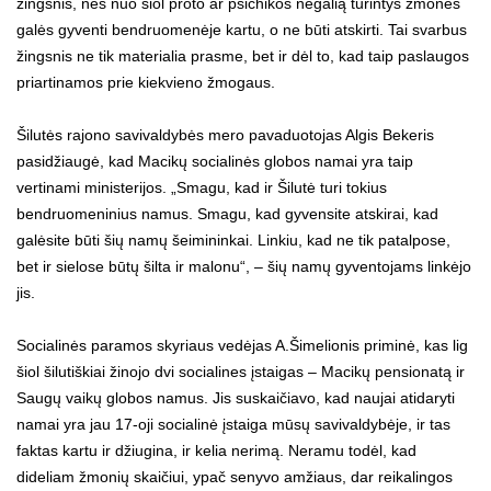
žingsnis, nes nuo šiol proto ar psichikos negalią turintys žmonės
galės gyventi bendruomenėje kartu, o ne būti atskirti. Tai svarbus
žingsnis ne tik materialia prasme, bet ir dėl to, kad taip paslaugos
priartinamos prie kiekvieno žmogaus.
Šilutės rajono savivaldybės mero pavaduotojas Algis Bekeris
pasidžiaugė, kad Macikų socialinės globos namai yra taip
vertinami ministerijos. „Smagu, kad ir Šilutė turi tokius
bendruomeninius namus. Smagu, kad gyvensite atskirai, kad
galėsite būti šių namų šeimininkai. Linkiu, kad ne tik patalpose,
bet ir sielose būtų šilta ir malonu“, – šių namų gyventojams linkėjo
jis.
Socialinės paramos skyriaus vedėjas A.Šimelionis priminė, kas lig
šiol šilutiškiai žinojo dvi socialines įstaigas – Macikų pensionatą ir
Saugų vaikų globos namus. Jis suskaičiavo, kad naujai atidaryti
namai yra jau 17-oji socialinė įstaiga mūsų savivaldybėje, ir tas
faktas kartu ir džiugina, ir kelia nerimą. Neramu todėl, kad
dideliam žmonių skaičiui, ypač senyvo amžiaus, dar reikalingos