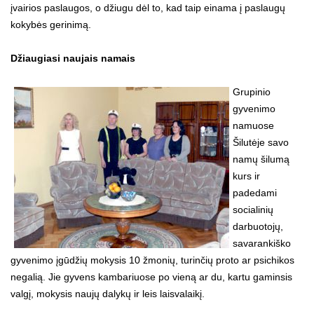
įvairios paslaugos, o džiugu dėl to, kad taip einama į paslaugų
kokybės gerinimą.
Džiaugiasi naujais namais
Grupinio
gyvenimo
namuose
Šilutėje savo
namų šilumą
kurs ir
padedami
socialinių
darbuotojų,
savarankiško
gyvenimo įgūdžių mokysis 10 žmonių, turinčių proto ar psichikos
negalią. Jie gyvens kambariuose po vieną ar du, kartu gaminsis
valgį, mokysis naujų dalykų ir leis laisvalaikį.