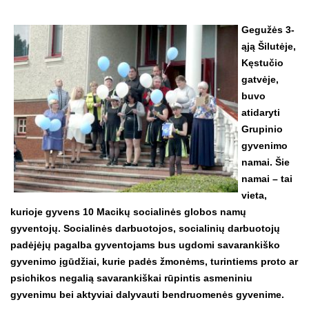
Gegužės 3-
ąją Šilutėje,
Kęstučio
gatvėje,
buvo
atidaryti
Grupinio
gyvenimo
namai. Šie
namai – tai
vieta,
kurioje gyvens 10 Macikų socialinės globos namų
gyventojų. Socialinės darbuotojos, socialinių darbuotojų
padėjėjų pagalba gyventojams bus ugdomi savarankiško
gyvenimo įgūdžiai, kurie padės žmonėms, turintiems proto ar
psichikos negalią savarankiškai rūpintis asmeniniu
gyvenimu bei aktyviai dalyvauti bendruomenės gyvenime.