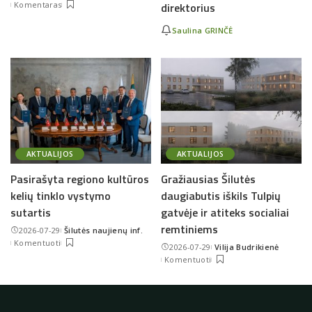
Komentaras
direktorius
by
Saulina GRINČĖ
AKTUALIJOS
AKTUALIJOS
Pasirašyta regiono kultūros
Gražiausias Šilutės
kelių tinklo vystymo
daugiabutis iškils Tulpių
sutartis
gatvėje ir atiteks socialiai
remtiniems
2026-07-29
Šilutės naujienų inf.
Posted
Komentuoti
2026-07-29
Vilija Budrikienė
by
Posted
Komentuoti
by