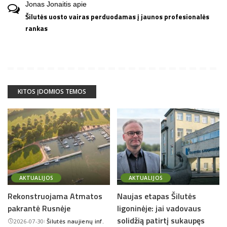
Jonas Jonaitis
apie
Šilutės uosto vairas perduodamas į jaunos profesionalės
rankas
KITOS ĮDOMIOS TEMOS
AKTUALIJOS
AKTUALIJOS
Rekonstruojama Atmatos
Naujas etapas Šilutės
pakrantė Rusnėje
ligoninėje: jai vadovaus
solidžią patirtį sukaupęs
2026-07-30
Šilutės naujienų inf.
Posted