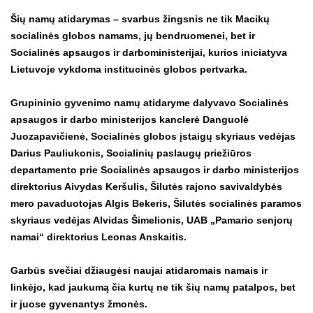
Šių namų atidarymas – svarbus žingsnis ne tik Macikų
socialinės globos namams, jų bendruomenei, bet ir
Socialinės apsaugos ir darboministerijai, kurios iniciatyva
Lietuvoje vykdoma institucinės globos pertvarka.
Grupininio gyvenimo namų atidaryme dalyvavo Socialinės
apsaugos ir darbo ministerijos kanclerė Danguolė
Juozapavičienė, Socialinės globos įstaigų skyriaus vedėjas
Darius Pauliukonis, Socialinių paslaugų priežiūros
departamento prie Socialinės apsaugos ir darbo ministerijos
direktorius Aivydas Keršulis, Šilutės rajono savivaldybės
mero pavaduotojas Algis Bekeris, Šilutės socialinės paramos
skyriaus vedėjas Alvidas Šimelionis, UAB „Pamario senjorų
namai“ direktorius Leonas Anskaitis.
Garbūs svečiai džiaugėsi naujai atidaromais namais ir
linkėjo, kad jaukumą čia kurtų ne tik šių namų patalpos, bet
ir juose gyvenantys žmonės.