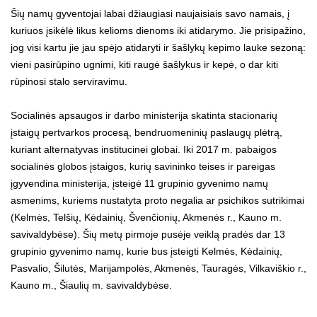
Šių namų gyventojai labai džiaugiasi naujaisiais savo namais, į
kuriuos įsikėlė likus kelioms dienoms iki atidarymo. Jie prisipažino,
jog visi kartu jie jau spėjo atidaryti ir šašlykų kepimo lauke sezoną:
vieni pasirūpino ugnimi, kiti raugė šašlykus ir kepė, o dar kiti
rūpinosi stalo serviravimu.
Socialinės apsaugos ir darbo ministerija skatinta stacionarių
įstaigų pertvarkos procesą, bendruomeninių paslaugų plėtrą,
kuriant alternatyvas institucinei globai. Iki 2017 m. pabaigos
socialinės globos įstaigos, kurių savininko teises ir pareigas
įgyvendina ministerija, įsteigė 11 grupinio gyvenimo namų
asmenims, kuriems nustatyta proto negalia ar psichikos sutrikimai
(Kelmės, Telšių, Kėdainių, Švenčionių, Akmenės r., Kauno m.
savivaldybėse). Šių metų pirmoje pusėje veiklą pradės dar 13
grupinio gyvenimo namų, kurie bus įsteigti Kelmės, Kėdainių,
Pasvalio, Šilutės, Marijampolės, Akmenės, Tauragės, Vilkaviškio r.,
Kauno m., Šiaulių m. savivaldybėse.