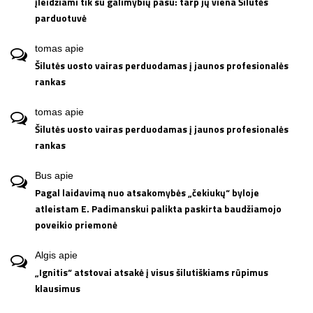
įleidžiami tik su galimybių pasu: tarp jų viena Šilutės
parduotuvė
tomas
apie
Šilutės uosto vairas perduodamas į jaunos profesionalės
rankas
tomas
apie
Šilutės uosto vairas perduodamas į jaunos profesionalės
rankas
Bus
apie
Pagal laidavimą nuo atsakomybės „čekiukų“ byloje
atleistam E. Padimanskui palikta paskirta baudžiamojo
poveikio priemonė
Algis
apie
„Ignitis“ atstovai atsakė į visus šilutiškiams rūpimus
klausimus