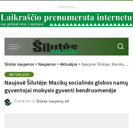
– Reklama –
Šilutės naujienos
>
Naujienos
>
Aktualijos
>
Naujovė Šilutėje: Macikų socialinės globos namų gyventojai mokysis gyventi bendruomenėje
AKTUALIJOS
Naujovė Šilutėje: Macikų socialinės globos namų
gyventojai mokysis gyventi bendruomenėje
2018-05-12
Šilutės naujienų inf.
Posted
by