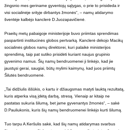
žingsnio mes geriname gyventojų sąlygas, o prie to prisideda ir
visi socialinėje srityje dirbantys žmonės“, – namų atidarymo
šventėje kalbėjo kanclerė D.Juozapavičienė.
Praeitų metų pabaigoje ministerijoje buvo priimtas sprendimas
paspartinti institucinės globos pertvarką. Kanclerė dėkojo Macikų
socialinės globos namų direktorei, kuri palaikė ministerijos
sprendimą, taip pat sutiko prisidėti kuriant naujus grupinio
gyvenimo namus. Šių namų bendruomenei ji linkėjo, kad jie
jaustųsi gerai, saugiai, būtų mylimi kaimynų, kad juos priimtų
Šilutės bendruomenė.
„Tai didžiulis iššūkis, o kartu ir džiaugsmas matyti lauktą rezultatą,
kuris atperka visą įdėtą darbą, stresą. Vienaip ar kitaip ne
pastatas sukuria šilumą, bet jame gyvenantys žmonės“, – sakė
D.Pauliukonis, kuris šių namų bendruomenei linkėjo kurti šilumą.
Tuo tarpu A.Keršulis sakė, kad šių namų atidarymas svarbus