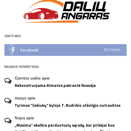
SEKITE MUS
Facebook
PATINKA
NAUJAUSI KOMENTARAI
Gamtos vaikis
apie
Rekonstruojama Atmatos pakrantė Rusnėje
stasys
apie
Tyrimas “čekiukų” byloje T. Budrikio atžvilgiu nutrauktas
Nojus
apie
„Maxima“ skelbia parduotuvių sąrašą, kur pirkėjai bus