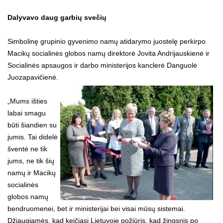
Dalyvavo daug garbių svečių
Simbolinę grupinio gyvenimo namų atidarymo juostelę perkirpo
Macikų socialinės globos namų direktorė Jovita Andrijauskienė ir
Socialinės apsaugos ir darbo ministerijos kanclerė Danguolė
Juozapavičienė.
„Mums išties
labai smagu
būti šiandien su
jumis. Tai didelė
šventė ne tik
jums, ne tik šių
namų ir Macikų
socialinės
globos namų
bendruomenei, bet ir ministerijai bei visai mūsų sistemai.
Džiaugiamės, kad keičiasi Lietuvoje požiūris, kad žingsnis po