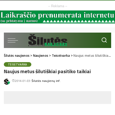
– Reklama –
Šilutės naujienos
>
Naujienos
>
Teisėtvarka
>
Naujus metus šilutiškiai pasitiko taikiai
TEISĖTVARKA
Naujus metus šilutiškiai pasitiko taikiai
2014-01-03
Šilutės naujienų inf.
Posted
by