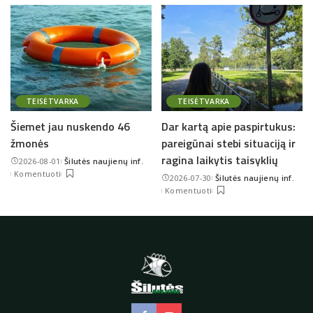
TEISĖTVARKA
TEISĖTVARKA
Šiemet jau nuskendo 46
Dar kartą apie paspirtukus:
žmonės
pareigūnai stebi situaciją ir
ragina laikytis taisyklių
2026-08-01
Šilutės naujienų inf.
Posted
Komentuoti
2026-07-30
Šilutės naujienų inf.
by
Posted
Komentuoti
by