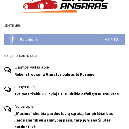
SEKITE MUS
Facebook
PATINKA
NAUJAUSI KOMENTARAI
Gamtos vaikis
apie
Rekonstruojama Atmatos pakrantė Rusnėje
stasys
apie
Tyrimas “čekiukų” byloje T. Budrikio atžvilgiu nutrauktas
Nojus
apie
„Maxima“ skelbia parduotuvių sąrašą, kur pirkėjai bus
įleidžiami tik su galimybių pasu: tarp jų viena Šilutės
parduotuvė