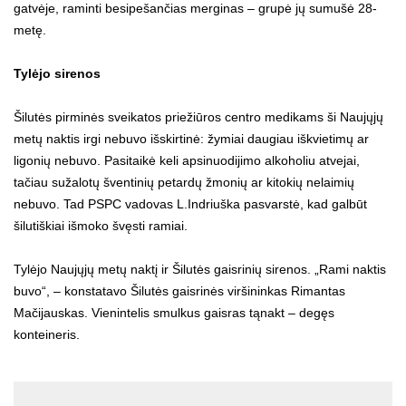
gatvėje, raminti besipešančias merginas – grupė jų sumušė 28-
metę.
Tylėjo sirenos
Šilutės pirminės sveikatos priežiūros centro medikams ši Naujųjų
metų naktis irgi nebuvo išskirtinė: žymiai daugiau iškvietimų ar
ligonių nebuvo. Pasitaikė keli apsinuodijimo alkoholiu atvejai,
tačiau sužalotų šventinių petardų žmonių ar kitokių nelaimių
nebuvo. Tad PSPC vadovas L.Indriuška pasvarstė, kad galbūt
šilutiškiai išmoko švęsti ramiai.
Tylėjo Naujųjų metų naktį ir Šilutės gaisrinių sirenos. „Rami naktis
buvo“, – konstatavo Šilutės gaisrinės viršininkas Rimantas
Mačijauskas. Vienintelis smulkus gaisras tąnakt – degęs
konteineris.