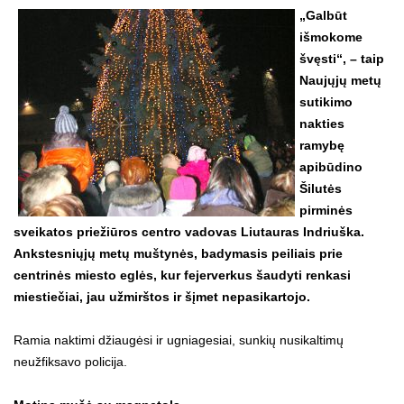
„Galbūt
išmokome
švęsti“, – taip
Naujųjų metų
sutikimo
nakties
ramybę
apibūdino
Šilutės
pirminės
sveikatos priežiūros centro vadovas Liutauras Indriuška.
Ankstesniųjų metų muštynės, badymasis peiliais prie
centrinės miesto eglės, kur fejerverkus šaudyti renkasi
miestiečiai, jau užmirštos ir šįmet nepasikartojo.
Ramia naktimi džiaugėsi ir ugniagesiai, sunkių nusikaltimų
neužfiksavo policija.