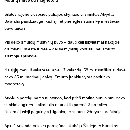
Motiną mušė su magnetola
Šilutės rajono viešosios policijos skyriaus viršininkas Alvydas
Balandis pasidžiaugė, kad šįmet prie eglės susirinkę miestiečiai
buvo taikūs.
Vis dėlto smulkių muštynių buvo – gauti keli iškvietimai naktį dėl
grumtynių mieste ir ryte – dėl šeimyninių konfliktų bei smurto
artimoje aplinkoje.
Naujųjų metų išvakarėse, apie 17 valandą, 58 m. rusniškis sudavė
savo 85 m. motinai į galvą. Smurto įrankiu vyras pasirinko
magnetolą.
Atvykus pareigūnams nustatyta, kad prieš motiną sūnus smurtavo
sunkiai apgirtęs – alkoholio matuoklis parodė 3 promiles.
Nukentėjusioji paguldyta į ligoninę, o sūnus uždarytas areštinėje.
Apie 1 valandą nakties pareigūnai skubėjo Šilutėje, V.Kudirkos