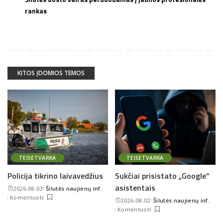
rankas
KITOS ĮDOMIOS TEMOS
TEISĖTVARKA
TEISĖTVARKA
Policija tikrino laivavedžius
Sukčiai prisistato „Google“
asistentais
2026-08-03
Šilutės naujienų inf.
Posted
Komentuoti
2026-08-02
Šilutės naujienų inf.
by
Posted
Komentuoti
by