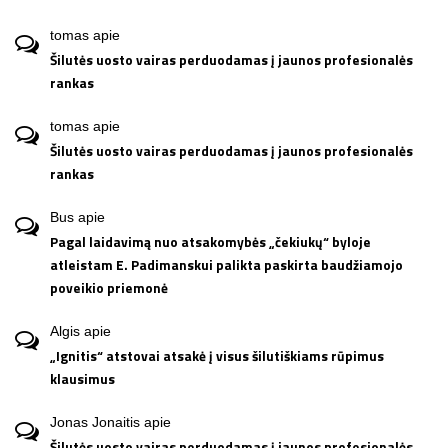
tomas
apie
Šilutės uosto vairas perduodamas į jaunos profesionalės
rankas
tomas
apie
Šilutės uosto vairas perduodamas į jaunos profesionalės
rankas
Bus
apie
Pagal laidavimą nuo atsakomybės „čekiukų“ byloje
atleistam E. Padimanskui palikta paskirta baudžiamojo
poveikio priemonė
Algis
apie
„Ignitis“ atstovai atsakė į visus šilutiškiams rūpimus
klausimus
Jonas Jonaitis
apie
Šilutės uosto vairas perduodamas į jaunos profesionalės