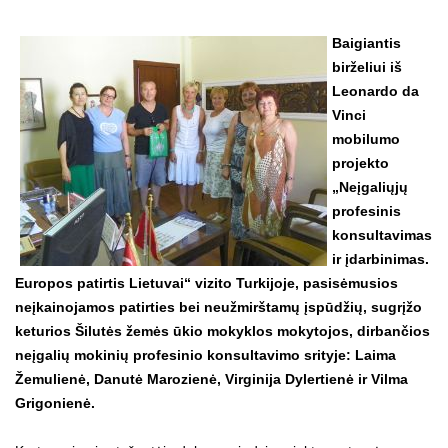
Baigiantis
birželiui iš
Leonardo da
Vinci
mobilumo
projekto
„Neįgaliųjų
profesinis
konsultavimas
ir įdarbinimas.
Europos patirtis Lietuvai“ vizito Turkijoje, pasisėmusios
neįkainojamos patirties bei neužmirštamų įspūdžių, sugrįžo
keturios Šilutės žemės ūkio mokyklos mokytojos, dirbančios
neįgalių mokinių profesinio konsultavimo srityje: Laima
Žemulienė, Danutė Marozienė, Virginija Dylertienė ir Vilma
Grigonienė.