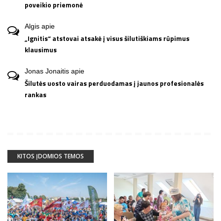
poveikio priemonė
Algis
apie
„Ignitis“ atstovai atsakė į visus šilutiškiams rūpimus
klausimus
Jonas Jonaitis
apie
Šilutės uosto vairas perduodamas į jaunos profesionalės
rankas
KITOS ĮDOMIOS TEMOS