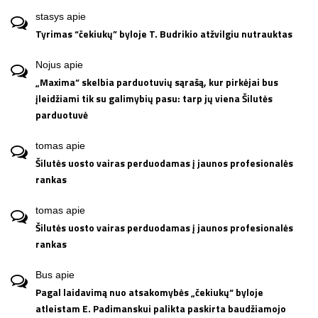
stasys
apie
Tyrimas “čekiukų” byloje T. Budrikio atžvilgiu nutrauktas
Nojus
apie
„Maxima“ skelbia parduotuvių sąrašą, kur pirkėjai bus
įleidžiami tik su galimybių pasu: tarp jų viena Šilutės
parduotuvė
tomas
apie
Šilutės uosto vairas perduodamas į jaunos profesionalės
rankas
tomas
apie
Šilutės uosto vairas perduodamas į jaunos profesionalės
rankas
Bus
apie
Pagal laidavimą nuo atsakomybės „čekiukų“ byloje
atleistam E. Padimanskui palikta paskirta baudžiamojo