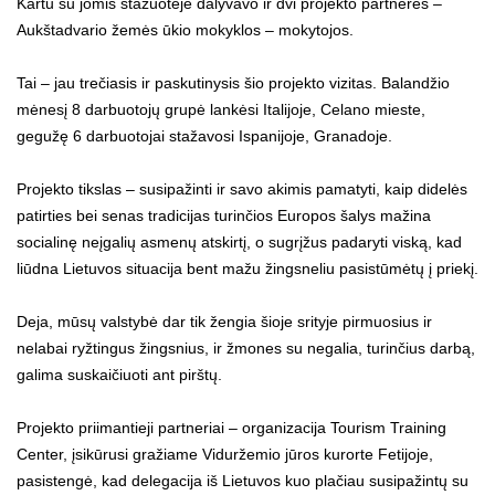
Kartu su jomis stažuotėje dalyvavo ir dvi projekto partnerės –
Aukštadvario žemės ūkio mokyklos – mokytojos.
Tai – jau trečiasis ir paskutinysis šio projekto vizitas. Balandžio
mėnesį 8 darbuotojų grupė lankėsi Italijoje, Celano mieste,
gegužę 6 darbuotojai stažavosi Ispanijoje, Granadoje.
Projekto tikslas – susipažinti ir savo akimis pamatyti, kaip didelės
patirties bei senas tradicijas turinčios Europos šalys mažina
socialinę neįgalių asmenų atskirtį, o sugrįžus padaryti viską, kad
liūdna Lietuvos situacija bent mažu žingsneliu pasistūmėtų į priekį.
Deja, mūsų valstybė dar tik žengia šioje srityje pirmuosius ir
nelabai ryžtingus žingsnius, ir žmones su negalia, turinčius darbą,
galima suskaičiuoti ant pirštų.
Projekto priimantieji partneriai – organizacija Tourism Training
Center, įsikūrusi gražiame Viduržemio jūros kurorte Fetijoje,
pasistengė, kad delegacija iš Lietuvos kuo plačiau susipažintų su