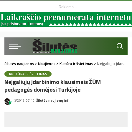
– Reklama –
Šilutės naujienos
>
Naujienos
>
Kultūra ir švietimas
>
Neįgaliųjų įdarbinimo klausimais ŽŪM pedagogės domėjosi Turkijoje
KULTŪRA IR ŠVIETIMAS
Neįgaliųjų įdarbinimo klausimais ŽŪM
pedagogės domėjosi Turkijoje
2013-07-10
Šilutės naujienų inf.
Posted
by