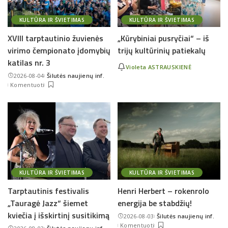
KULTŪRA IR ŠVIETIMAS
KULTŪRA IR ŠVIETIMAS
XVIII tarptautinio žuvienės
„Kūrybiniai pusryčiai“ – iš
virimo čempionato įdomybių
trijų kultūrinių patiekalų
katilas nr. 3
Violeta ASTRAUSKIENĖ
2026-08-04
Šilutės naujienų inf.
Posted
Komentuoti
by
KULTŪRA IR ŠVIETIMAS
KULTŪRA IR ŠVIETIMAS
Tarptautinis festivalis
Henri Herbert – rokenrolo
„Tauragė Jazz“ šiemet
energija be stabdžių!
kviečia į išskirtinį susitikimą
2026-08-03
Šilutės naujienų inf.
Posted
Komentuoti