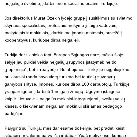
neįgaliųjų švietimo, įdarbinimo ir socialine esatimi Turkijoje.
Jos direktorius Murat Ozekin lydėjo grupę į susitikimus su švietimo
skyriaus specialistais, profesinio mokymo įstaigų vadovais,
mokytojais ir mokiniais, įdarbinimo įmonių atstovais, nuvežė į
kooperatyvus, kuriuose dirba neįgalieji.
Turkija dar tik siekia tapti Europos Sąjungos nare, tačiau šioje
šalyje jau puikiai veikia neįgaliųjų rūpybos įstatymai: ne tik
„popieriuje“, bet ir realybėje. Be abejonės, Turkijoje neįgalieji kuo
puikiausiai randa savo vietą turizmo bei tautinių suvenyrų
gamybos srityse. Įmonės, kuriose dirba 100 darbuotojų, Turkijoje
yra įpareigotos įdarbinti 1 neįgalų žmogų. Ugdymo įstaigose –
kaip ir Lietuvoje – neįgalūs mokiniai integruojami į sveikų vaikų
klases, o kiekvienam neįgaliam mokiniui skiriamas pedagogo
padėjėjas.
Palyginti su Turkija, mes dar esame tik kelyje, bet pradėti keisti
situaciją privalome patys, čia ir dabar. Ypač mokyklose, kuriose