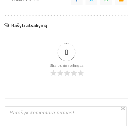
Rašyti atsakymą
0
Straipsnio reitingas
999