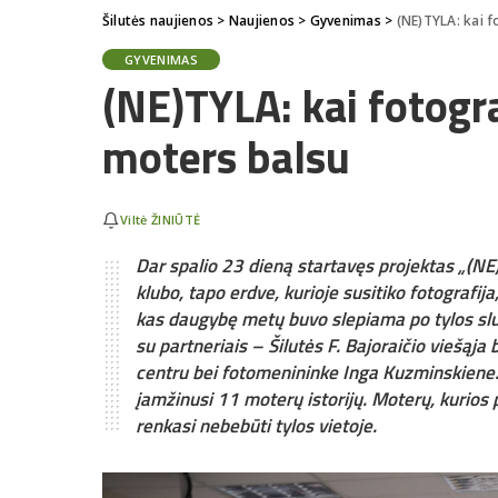
Šilutės naujienos
>
Naujienos
>
Gyvenimas
>
(NE)TYLA: kai 
GYVENIMAS
(NE)TYLA: kai fotogr
moters balsu
Viltė ŽINIŪTĖ
Dar spalio 23 dieną startavęs projektas „(NE)
klubo, tapo erdve, kurioje susitiko fotografija
kas daugybę metų buvo slepiama po tylos sluo
su partneriais – Šilutės F. Bajoraičio viešąj
centru bei fotomenininke Inga Kuzminskiene. 
įamžinusi 11 moterų istorijų. Moterų, kurios p
renkasi nebebūti tylos vietoje.