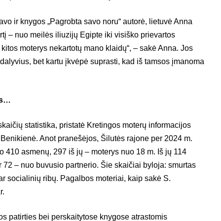
avo ir knygos „Pagrobta savo noru“ autorė, lietuvė Anna
tį – nuo meilės iliuzijų Egipte iki visiško prievartos
 kitos moterys nekartotų mano klaidų“, – sakė Anna. Jos
 dalyvius, bet kartu įkvėpė suprasti, kad iš tamsos įmanoma
ės…
aičių statistika, pristatė Kretingos moterų informacijos
 Benikienė. Anot pranešėjos, Šilutės rajone per 2024 m.
o 410 asmenų, 297 iš jų – moterys nuo 18 m. Iš jų 114
 72 – nuo buvusio partnerio. Šie skaičiai byloja: smurtas
ar socialinių ribų. Pagalbos moteriai, kaip sakė S.
r.
s patirties bei perskaitytose knygose atrastomis