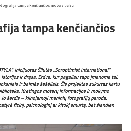
fotografija tampa kenčiančios moters balsu
afija tampa kenčiančios
TYLA“, inicijuotas Šilutės „Soroptimist International“
, istorijos ir drąsa. Erdve, kur pagaliau tapo įmanoma tai,
ksniais ir baimės šešėliais. Šis projektas sukurtas kartu
a biblioteka, Kretingos moterų informacijos ir mokymo
Jo šerdis – kilnojamoji meninių fotografijų paroda,
atyrė fizinį, psichologinį ar kitokį smurtą, bet šiandien