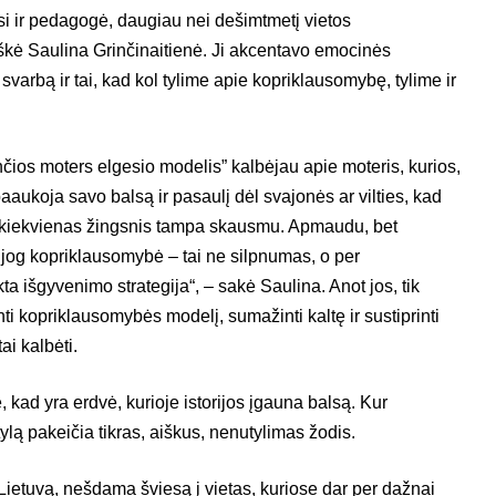
osi ir pedagogė, daugiau nei dešimtmetį vietos
tiškė Saulina Grinčinaitienė. Ji akcentavo emocinės
arbą ir tai, kad kol tylime apie kopriklausomybę, tylime ir
čios moters elgesio modelis” kalbėjau apie moteris, kurios,
aukoja savo balsą ir pasaulį dėl svajonės ar vilties, kad
jų kiekvienas žingsnis tampa skausmu. Apmaudu, bet
jog kopriklausomybė – tai ne silpnumas, o per
a išgyvenimo strategija“, – sakė Saulina. Anot jos, tik
nti kopriklausomybės modelį, sumažinti kaltę ir sustiprinti
ai kalbėti.
kad yra erdvė, kurioje istorijos įgauna balsą. Kur
ylą pakeičia tikras, aiškus, nenutylimas žodis.
 Lietuvą, nešdama šviesą į vietas, kuriose dar per dažnai