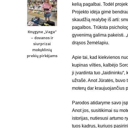
kelią pagalbai. Todėl projekt
Projekto idėja gimė bendrau
skaudžią realybę iš arti: sm
pagalbos. Trūksta psicholo
Knygyne „Vaga“
gyvenimą galima pakeisti. „
– dovanos ir
drąsos žemėlapiu.
siurprizai
mokyklinių
prekių pirkėjams
Apie tai, kad kiekvienos nuo
kupinas vilties, kalbėjo So
ji įvardinta tuo „laidininku“,
užrašė. Anot Jūratės, buvo t
moterų dar kraujuojančius pr
Parodos atidaryme savo įsp
Anot jos, susitikimai su mote
istorijas, nutiesusi artumo ry
tuos kadrus, kuriuos pasiri