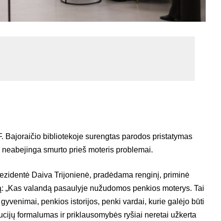
F. Bajoraičio bibliotekoje surengtas parodos pristatymas
 neabejinga smurto prieš moteris problemai.
ezidentė Daiva Trijonienė, pradėdama renginį, priminė
iką: „Kas valandą pasaulyje nužudomos penkios moterys. Tai
i gyvenimai, penkios istorijos, penki vardai, kurie galėjo būti
itucijų formalumas ir priklausomybės ryšiai neretai užkerta