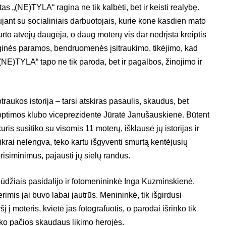
as „(NE)TYLA“ ragina ne tik kalbėti, bet ir keisti realybę.
jant su socialiniais darbuotojais, kurie kone kasdien mato
urto atvejų daugėja, o daug moterų vis dar nedrįsta kreiptis
ginės paramos, bendruomenės įsitraukimo, tikėjimo, kad
(NE)TYLA“ tapo ne tik paroda, bet ir pagalbos, žinojimo ir
traukos istorija – tarsi atskiras pasaulis, skaudus, bet
roptimos klubo viceprezidentė Jūratė Janušauskienė. Būtent
 kuris susitiko su visomis 11 moterų, išklausė jų istorijas ir
ikrai nelengva, teko kartu išgyventi smurtą kentėjusių
isiminimus, pajausti jų sielų randus.
ūdžiais pasidalijo ir fotomenininkė Inga Kuzminskienė.
rimis jai buvo labai jautrūs. Menininkė, tik išgirdusi
šį į moteris, kvietė jas fotografuotis, o parodai išrinko tik
nko pačios skaudaus likimo herojės.