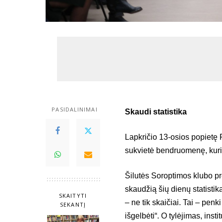
PASIDALINIMAI
Skaudi statistika
Lapkričio 13-osios popietę 
sukvietė bendruomenę, kuri
Šilutės Soroptimos klubo pr
skaudžią šių dienų statist
SKAITYTI
– ne tik skaičiai. Tai – penk
SEKANTĮ
išgelbėti“. O tylėjimas, inst