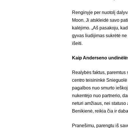
Renginyje per nuotolį dalyv
Moon. Ji atskleidė savo patir
kalėjimo. „Aš pasakoju, kad
gyvas liudijimas sukrėtė ne
išeiti.
Kaip Anderseno undinėl
Realybės faktus, paremtus sk
centro teisininkė Snieguolė
pagalbos nuo smurto ieškoj
nukentėjo nuo partnerio, dar
neturi amžiaus, nei statuso 
Benikienė, reikia čia ir daba
Pranešimu, parengtu iš savo