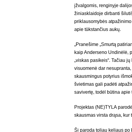
įžvalgomis, renginyje dalij
žiniasklaidoje dirbanti šilu
priklausomybės atpažinimo sv
apie tūkstančius aukų.
„Pranešime „Smurtą patirian
kaip Anderseno Undinėlė, pa
„viskas pasikeis“. Tačiau 
visuomenė dar nesupranta, 
skausmingus potyrius išmokt
švietimas gali padėti atpaži
savivertę, todėl būtina apie t
Projektas (NE)TYLA parodė, 
skausmas virsta drąsa, kur t
Ši paroda toliau keliaus po