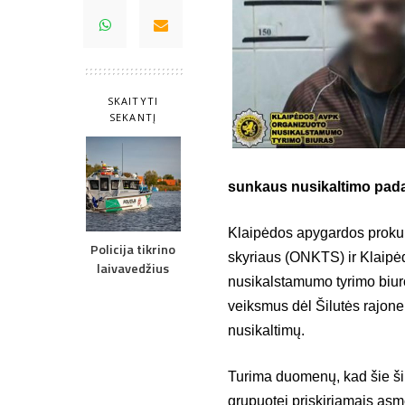
SKAITYTI
SEKANTĮ
sunkaus nusikaltimo pad
Klaipėdos apygardos prokura
Policija tikrino
skyriaus (ONKTS) ir Klaipėd
laivavedžius
nusikalstamumo tyrimo biur
veiksmus dėl Šilutės rajone
nusikaltimų.
Turima duomenų, kad šie šilu
grupuotei priskiriamais asme