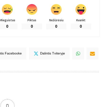
Mieguistas
Piktas
Nežiūrėsiu
Kvankt
0
0
0
0
ntis Facebooke
Dalintis Tviteryje
0