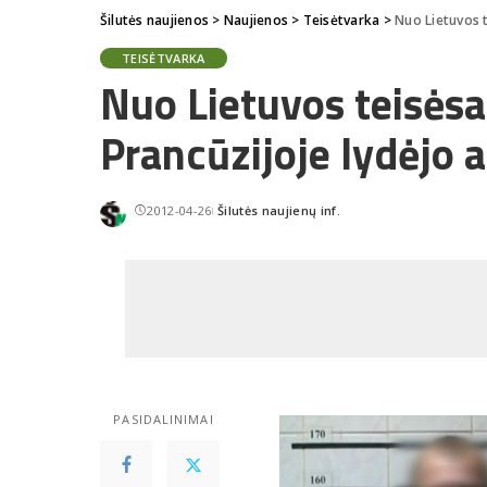
Šilutės naujienos
>
Naujienos
>
Teisėtvarka
>
Nuo Lietuvos te
TEISĖTVARKA
Nuo Lietuvos teisėsa
Prancūzijoje lydėjo a
2012-04-26
Šilutės naujienų inf.
Posted
by
PASIDALINIMAI