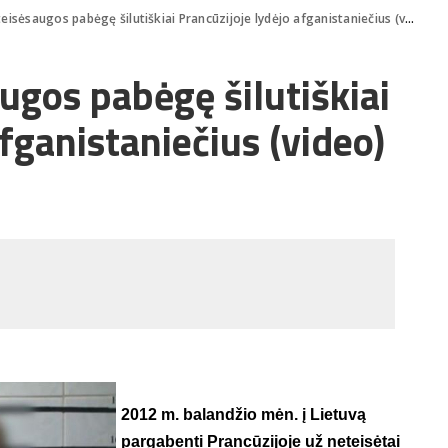
isėsaugos pabėgę šilutiškiai Prancūzijoje lydėjo afganistaniečius (video)
ugos pabėgę šilutiškiai
fganistaniečius (video)
2012 m. balandžio mėn. į Lietuvą
pargabenti Prancūzijoje už neteisėtai