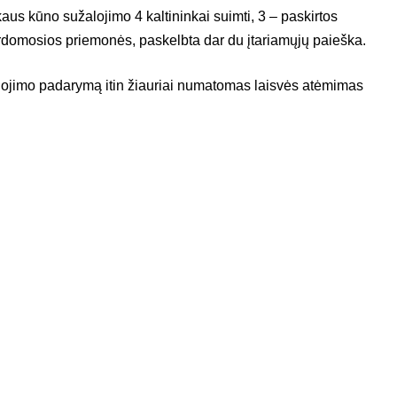
aus kūno sužalojimo 4 kaltininkai suimti, 3 – paskirtos
omosios priemonės, paskelbta dar du įtariamųjų paieška.
ojimo padarymą itin žiauriai numatomas laisvės atėmimas