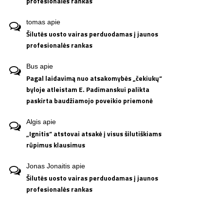
profesionalės rankas
tomas
apie
Šilutės uosto vairas perduodamas į jaunos
profesionalės rankas
Bus
apie
Pagal laidavimą nuo atsakomybės „čekiukų“
byloje atleistam E. Padimanskui palikta
paskirta baudžiamojo poveikio priemonė
Algis
apie
„Ignitis“ atstovai atsakė į visus šilutiškiams
rūpimus klausimus
Jonas Jonaitis
apie
Šilutės uosto vairas perduodamas į jaunos
profesionalės rankas