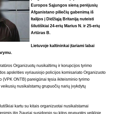
Europos Sąjungos sieną perėjusių
Afganistano piliečių gabenimą iš
Italijos į Didžiąją Britaniją nuteisti
šilutiškiai 24-erių Marius N. ir 25-erių
Artūras B.
Lietuvoje kaltininkai įtariami labai
arymu.
tūros Organizuotų nusikaltimų ir korupcijos tyrimo
os apskrities vyriausiojo policijos komisariato Organizuoto
o (VPK ONTB) pareigūnai tęsia ikiteisminio tyrimo
 veikusių nusikalstamų grupuočių narių įvykdytų
tiškiai kartu su kitais organizuotai nusikalstamai
nimis itin žiauriai susidorojo su kitos grupuotės veikloje