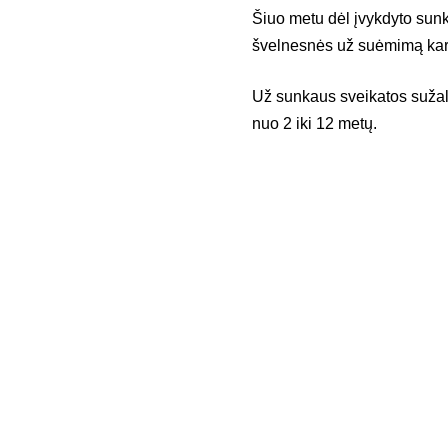
Šiuo metu dėl įvykdyto sunk
švelnesnės už suėmimą kard
Už sunkaus sveikatos sužal
nuo 2 iki 12 metų.