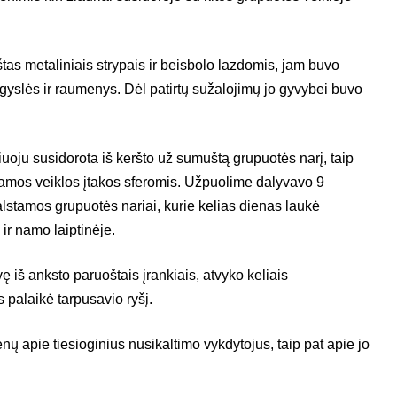
s metaliniais strypais ir beisbolo lazdomis, jam buvo
gyslės ir raumenys. Dėl patirtų sužalojimų jo gyvybei buvo
uoju susidorota iš keršto už sumuštą grupuotės narį, taip
tamos veiklos įtakos sferomis. Užpuolime dalyvavo 9
alstamos grupuotės nariai, kurie kelias dienas laukė
ir namo laiptinėje.
ę iš anksto paruoštais įrankiais, atvyko keliais
s palaikė tarpusavio ryšį.
ų apie tiesioginius nusikaltimo vykdytojus, taip pat apie jo