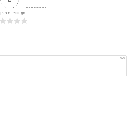
ipsnio reitingas
999