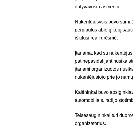
dalyvavusiu asmeniu.
Nukentėjusysis buvo sumušta
perpjautos abiejų kojų saus
iškilusi reali grėsmė.
Įtariama, kad su nukentėjusi
pat nepasidalijant nusikals
įtariami organizuotos nusik
nukentėjusiojo prie jo namų 
Kaltininkai buvo apsiginklav
automobiliais, radijo stotimi
Teisėsaugininkai turi duomen
organizatorius.