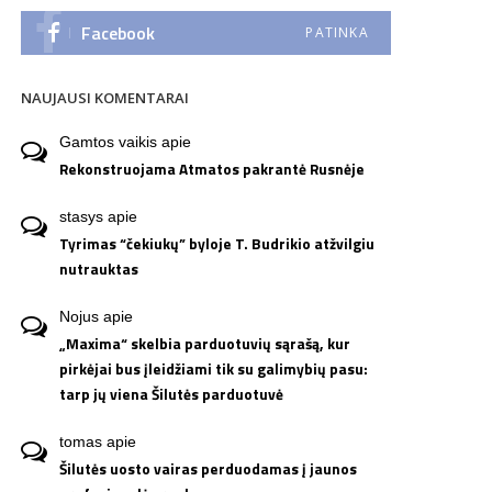
Facebook
PATINKA
NAUJAUSI KOMENTARAI
Gamtos vaikis
apie
Rekonstruojama Atmatos pakrantė Rusnėje
stasys
apie
Tyrimas “čekiukų” byloje T. Budrikio atžvilgiu
nutrauktas
Nojus
apie
„Maxima“ skelbia parduotuvių sąrašą, kur
pirkėjai bus įleidžiami tik su galimybių pasu:
tarp jų viena Šilutės parduotuvė
tomas
apie
Šilutės uosto vairas perduodamas į jaunos