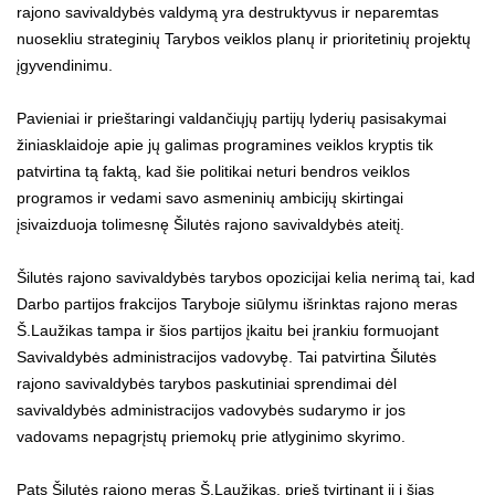
rajono savivaldybės valdymą yra destruktyvus ir neparemtas
nuosekliu strateginių Tarybos veiklos planų ir prioritetinių projektų
įgyvendinimu.
Pavieniai ir prieštaringi valdančiųjų partijų lyderių pasisakymai
žiniasklaidoje apie jų galimas programines veiklos kryptis tik
patvirtina tą faktą, kad šie politikai neturi bendros veiklos
programos ir vedami savo asmeninių ambicijų skirtingai
įsivaizduoja tolimesnę Šilutės rajono savivaldybės ateitį.
Šilutės rajono savivaldybės tarybos opozicijai kelia nerimą tai, kad
Darbo partijos frakcijos Taryboje siūlymu išrinktas rajono meras
Š.Laužikas tampa ir šios partijos įkaitu bei įrankiu formuojant
Savivaldybės administracijos vadovybę. Tai patvirtina Šilutės
rajono savivaldybės tarybos paskutiniai sprendimai dėl
savivaldybės administracijos vadovybės sudarymo ir jos
vadovams nepagrįstų priemokų prie atlyginimo skyrimo.
Pats Šilutės rajono meras Š.Laužikas, prieš tvirtinant jį į šias