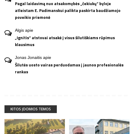
Pagal laidavimą nuo atsakomybės „čekiukų“ byloje
atleistam E. Padimanskui palikta paskirta baudžiamojo
poveikio priemonė
Algis
apie
„Ignitis“ atstovai atsakė į visus šilutiškiams rūpimus
klausimus
Jonas Jonaitis
apie
Šilutės uosto vairas perduodamas į jaunos profesionalės
rankas
KITOS ĮDOMIOS TEMOS