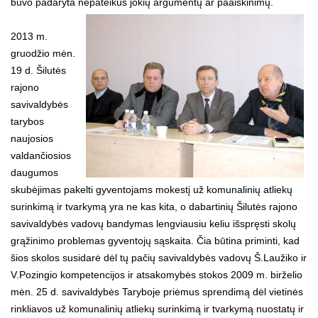
buvo padaryta nepateikus jokių argumentų ar paaiškinimų.
2013 m.
gruodžio mėn.
19 d. Šilutės
rajono
savivaldybės
tarybos
naujosios
valdančiosios
daugumos
skubėjimas pakelti gyventojams mokestį už komunalinių atliekų
surinkimą ir tvarkymą yra ne kas kita, o dabartinių Šilutės rajono
savivaldybės vadovų bandymas lengviausiu keliu išspręsti skolų
grąžinimo problemas gyventojų sąskaita. Čia būtina priminti, kad
šios skolos susidarė dėl tų pačių savivaldybės vadovų Š.Laužiko ir
V.Pozingio kompetencijos ir atsakomybės stokos 2009 m. birželio
mėn. 25 d. savivaldybės Taryboje priėmus sprendimą dėl vietinės
rinkliavos už komunalinių atliekų surinkimą ir tvarkymą nuostatų ir