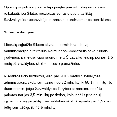
Opozicijos politikai pasižadėjo jungtis prie šilutiškių iniciatyvos
reikalauti, jog Šilutės muziejaus senasis pastatas liktų
Savivaldybės nuosavybėje ir tarnautų bendruomenės poreikiams.
Sutaupė daugiau
Liberalų sąjūdžio Šilutės skyriaus pirmininkas, buvęs
administracijos direktorius Raimundas Ambrozaitis sakė turintis
įrodymus, paneigiančius rajono mero Š.Laužiko teiginį, jog per 1,5
metų Savivaldybės skolos nebuvo pamažintos.
R.Ambrozaičio tvirtinimu, vien per 2013 metus Savivalybės
administracija skolą sumažino nuo 52 mln. litų iki 50,1 mln. litų. Jo
duomenimis, jeigu Savivaldybės Tarybos sprendimu nebūtų
paimtos naujos 3,5 mln. litų paskolos, kaip indėlis prie naujų
įgyvendinamų projektų, Savivaldybės skolų krepšelis per 1,5 metų
būtų sumažėjęs iki 46,5 mln.litų.