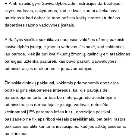
R.Ambrozaitis gyrė Savivaldybės administracijos darbuotojus ir
skyrių vadovus, sakydamas, kad jie kvalifikuotai atlieka savo
pareigas ir kad dabar jie tapo nežinia kokių interesų turinčios
dabartinės rajono vadovybės įkaitais.
A.Balčytis visiškai sukritikavo naujosios valdžios užmojį pakeisti
savivaldybės įstaigų ir įmonių vadovus. Jis sakė, kad valdantieji
jau parodė, kiek jie turi kvalifikuotų žmonių, galinčių eiti atsakingas
pareigas: užtenka pažiūrėti, kas buvo paskirti Savivaldybės
administracijos direktoriumi ir jo pavaduotojais…
Žiniasklaidininkų paklausti, kokiomis priemonėmis opozicijos
politikai gins visuomenės interesus, kai kils pavojus dėl
parceliuojamo turto, ar bus be rimto pagrindo atleidinėjami
administracijos darbuotojai ir įstaigų vadovai, neteisėtai
kėsinamasi į ES paramos lėšas ir t.t., opozicijos politikai
pasižadėjo ne tik apsiriboti viešais pareiškimais, bet teikti raštus,
paklausimus atitinkamoms instiucijoms, kad jos atliktų teisėtumo
patikrinimus.