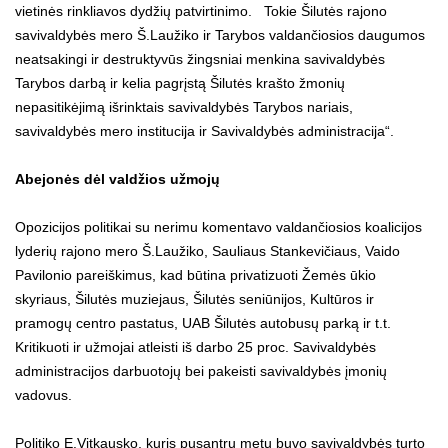
vietinės rinkliavos dydžių patvirtinimo. Tokie Šilutės rajono
savivaldybės mero Š.Laužiko ir Tarybos valdančiosios daugumos
neatsakingi ir destruktyvūs žingsniai menkina savivaldybės
Tarybos darbą ir kelia pagrįstą Šilutės krašto žmonių
nepasitikėjimą išrinktais savivaldybės Tarybos nariais,
savivaldybės mero institucija ir Savivaldybės administracija“.
Abejonės dėl valdžios užmojų
Opozicijos politikai su nerimu komentavo valdančiosios koalicijos
lyderių rajono mero Š.Laužiko, Sauliaus Stankevičiaus, Vaido
Pavilonio pareiškimus, kad būtina privatizuoti Žemės ūkio
skyriaus, Šilutės muziejaus, Šilutės seniūnijos, Kultūros ir
pramogų centro pastatus, UAB Šilutės autobusų parką ir t.t.
Kritikuoti ir užmojai atleisti iš darbo 25 proc. Savivaldybės
administracijos darbuotojų bei pakeisti savivaldybės įmonių
vadovus.
Politiko E.Vitkausko, kuris pusantrų metų buvo savivaldybės turto