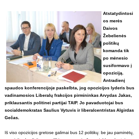
Atstatydintosi
os merės
Daivos
Žebelienės
politikų
komanda tik
po mėnesio
susiformavo į
opoziciją.
Antradienį
spaudos konferencijoje paskelbta, jog opozicijos lyderis bus
vadinamosios Liberalų frakcijos pirmininkas Arvydas Jakas,
priklausantis politinei partijai TAIP. Jo pavaduotojai bus
socialdemokratas Saulius Vytuvis ir liberalcentristas Algirdas
Gečas.
Iš viso opozicijos gretose galimai bus 12 politikų: be jau paminėtų,