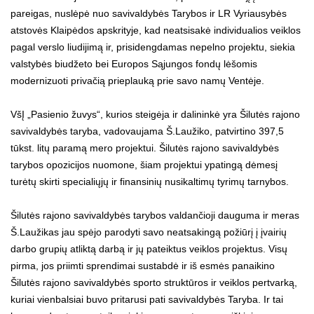
pareigas, nuslėpė nuo savivaldybės Tarybos ir LR Vyriausybės
atstovės Klaipėdos apskrityje, kad neatsisakė individualios veiklos
pagal verslo liudijimą ir, prisidengdamas nepelno projektu, siekia
valstybės biudžeto bei Europos Sąjungos fondų lėšomis
modernizuoti privačią prieplauką prie savo namų Ventėje.
VšĮ „Pasienio žuvys“, kurios steigėja ir dalininkė yra Šilutės rajono
savivaldybės taryba, vadovaujama Š.Laužiko, patvirtino 397,5
tūkst. litų paramą mero projektui. Šilutės rajono savivaldybės
tarybos opozicijos nuomone, šiam projektui ypatingą dėmesį
turėtų skirti specialiųjų ir finansinių nusikaltimų tyrimų tarnybos.
Šilutės rajono savivaldybės tarybos valdančioji dauguma ir meras
Š.Laužikas jau spėjo parodyti savo neatsakingą požiūrį į įvairių
darbo grupių atliktą darbą ir jų pateiktus veiklos projektus. Visų
pirma, jos priimti sprendimai sustabdė ir iš esmės panaikino
Šilutės rajono savivaldybės sporto struktūros ir veiklos pertvarką,
kuriai vienbalsiai buvo pritarusi pati savivaldybės Taryba. Ir tai