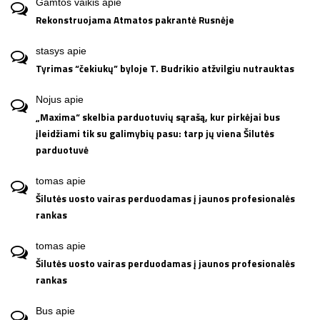
Gamtos vaikis
apie
Rekonstruojama Atmatos pakrantė Rusnėje
stasys
apie
Tyrimas “čekiukų” byloje T. Budrikio atžvilgiu nutrauktas
Nojus
apie
„Maxima“ skelbia parduotuvių sąrašą, kur pirkėjai bus
įleidžiami tik su galimybių pasu: tarp jų viena Šilutės
parduotuvė
tomas
apie
Šilutės uosto vairas perduodamas į jaunos profesionalės
rankas
tomas
apie
Šilutės uosto vairas perduodamas į jaunos profesionalės
rankas
Bus
apie