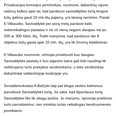
Privatizacijos komisijos pirmininkas, nuomone, dabartinių rajono
vadovų kalbos apie tai, kad pardavus savivaldybės turtą lengvai
būtų galima gauti 10 mln.litų pajamų, yra tiesiog nerimtos. Pasak
E.Vitkausko, Savivaldybė per porą metų pardavė kelis
nebereikalingus pastatus ir nė už vieną negavo daugiau nei po
200 ar 300 tūkst. litų. Todėl manymas, kad pardavus dar 8
objektus būtų gauta apie 10 mln. litų, yra tik žmonių klaidinimas.
E.Vitkausko nuomone, užmojai privatizuoti kuo daugiau
Savivaldybės pastatų ir kuo pigesne kaina gali būti naudingi tik
nekilnojamo turto prekybos verslininkams, o toks verslininkas
dabartinėje valdančiojoje koalicijoje yra.
Socialdemokratas A.Balčytis taip pat blogai vertino ketinimus
parceliuoti Savivaldybės turtą. Jis sakė, kad išpardavus turtą
Savivaldybei liks tik ubagų lazdos. Jo manymu, opozicija priešinsis
turto parceliavimui, nes minėtas turtas reikalingas bendruomenės
poreikiams.