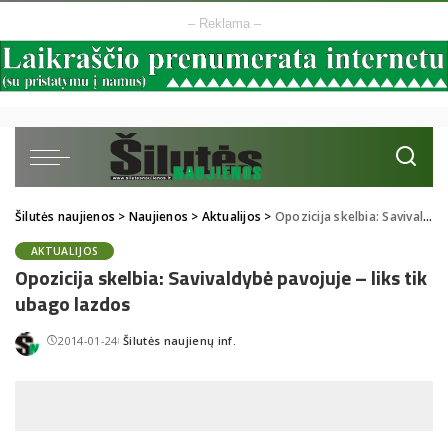
– Reklama –
Šilutės naujienos
>
Naujienos
>
Aktualijos
>
Opozicija skelbia: Savivaldybė pavojuje – liks tik ubago lazdos
AKTUALIJOS
Opozicija skelbia: Savivaldybė pavojuje – liks tik
ubago lazdos
2014-01-24
Šilutės naujienų inf.
Posted
by