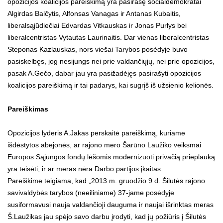
opozicijos koalicijos pareiškimą yra pasirašę socialdemokratai
Algirdas Balčytis, Alfonsas Vanagas ir Antanas Kubaitis,
liberalsąjūdiečiai Edvardas Vitkauskas ir Jonas Purlys bei
liberalcentristas Vytautas Laurinaitis. Dar vienas liberalcentristas
Steponas Kazlauskas, nors viešai Tarybos posėdyje buvo
pasiskelbęs, jog nesijungs nei prie valdančiųjų, nei prie opozicijos,
pasak A.Gečo, dabar jau yra pasižadėjęs pasirašyti opozicijos
koalicijos pareiškimą ir tai padarys, kai sugrįš iš užsienio kelionės.
Pareiškimas
Opozicijos lyderis A.Jakas perskaitė pareiškimą, kuriame
išdėstytos abejonės, ar rajono mero Šarūno Laužiko veiksmai
Europos Sąjungos fondų lėšomis modernizuoti privačią prieplauką
yra teisėti, ir ar meras nėra Darbo partijos įkaitas.
Pareiškime teigiama, kad „2013 m. gruodžio 9 d. Šilutės rajono
savivaldybės tarybos (neeiliniame) 37-jame posėdyje
susiformavusi nauja valdančioji dauguma ir naujai išrinktas meras
Š.Laužikas jau spėjo savo darbu įrodyti, kad jų požiūris į Šilutės