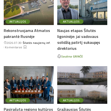
AKTUALIJOS
AKTUALIJOS
Rekonstruojama Atmatos
Naujas etapas Šilutės
pakrantė Rusnėje
ligoninėje: jai vadovaus
solidžią patirtį sukaupęs
2026-07-30
Šilutės naujienų inf.
Posted
Komentaras
direktorius
by
Saulina GRINČĖ
AKTUALIJOS
AKTUALIJOS
Pasirašyta regiono kultūros
Gražiausias Šilutės