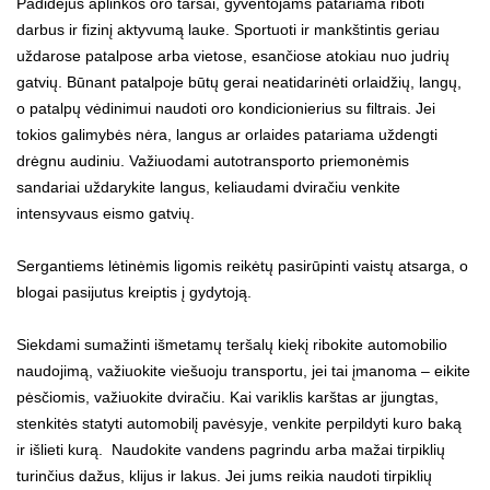
Padidėjus aplinkos oro taršai, gyventojams patariama riboti
darbus ir fizinį aktyvumą lauke. Sportuoti ir mankštintis geriau
uždarose patalpose arba vietose, esančiose atokiau nuo judrių
gatvių. Būnant patalpoje būtų gerai neatidarinėti orlaidžių, langų,
o patalpų vėdinimui naudoti oro kondicionierius su filtrais. Jei
tokios galimybės nėra, langus ar orlaides patariama uždengti
drėgnu audiniu. Važiuodami autotransporto priemonėmis
sandariai uždarykite langus, keliaudami dviračiu venkite
intensyvaus eismo gatvių.
Sergantiems lėtinėmis ligomis reikėtų pasirūpinti vaistų atsarga, o
blogai pasijutus kreiptis į gydytoją.
Siekdami sumažinti išmetamų teršalų kiekį ribokite automobilio
naudojimą, važiuokite viešuoju transportu, jei tai įmanoma – eikite
pėsčiomis, važiuokite dviračiu. Kai variklis karštas ar įjungtas,
stenkitės statyti automobilį pavėsyje, venkite perpildyti kuro baką
ir išlieti kurą. Naudokite vandens pagrindu arba mažai tirpiklių
turinčius dažus, klijus ir lakus. Jei jums reikia naudoti tirpiklių