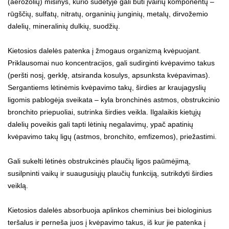
(aerozolių) mišinys, kurio sudėtyje gali būti įvairių komponentų –
rūgščių, sulfatų, nitratų, organinių junginių, metalų, dirvožemio
dalelių, mineralinių dulkių, suodžių.
Kietosios dalelės patenka į žmogaus organizmą kvėpuojant.
Priklausomai nuo koncentracijos, gali sudirginti kvėpavimo takus
(peršti nosį, gerklę, atsiranda kosulys, apsunksta kvėpavimas).
Sergantiems lėtinėmis kvėpavimo takų, širdies ar kraujagyslių
ligomis pablogėja sveikata – kyla bronchinės astmos, obstrukcinio
bronchito priepuoliai, sutrinka širdies veikla. Ilgalaikis kietųjų
dalelių poveikis gali tapti lėtinių negalavimų, ypač apatinių
kvėpavimo takų ligų (astmos, bronchito, emfizemos), priežastimi.
Gali sukelti lėtinės obstrukcinės plaučių ligos paūmėjimą,
susilpninti vaikų ir suaugusiųjų plaučių funkciją, sutrikdyti širdies
veiklą.
Kietosios dalelės absorbuoja aplinkos cheminius bei biologinius
teršalus ir perneša juos į kvėpavimo takus, iš kur jie patenka į