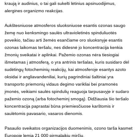
kraują ir audinius, o tai gali sukelti lėtinius apsinuodijimus,
alergines organizmo reakcijas.
Aukštesniuose atmosferos sluoksniuose esantis ozonas saugo
žemę nuo kenksmingo saulės ultravioletinės spinduliuotės
poveikio, tačiau arti žemės esančiame oro sluoksnyje esantis
ozonas laikomas teršalu, nes didesnė jo koncentracija kenkia
žmonių sveikatai ir aplinkai. Pažemio ozonas nėra tiesiogiai
išmetamas į atmosferą, o yra antrinis teršalas, kuris susidaro dėl
sudėtingų fotocheminių reakcijų, kai atmosferoje esantys azoto
oksidai ir angliavandeniliai, kurių pagrindiniai šaltiniai yra
transporto priemonių vidaus degimo varikliai bei pramonės
įmonės, veikiami saulės spindulių reaguoja tarpusavyje ir sudaro
pažemio ozoną (arba fotocheminį smogą). Didžiausia šio teršalo
koncentracija paprastai būna priemiesčiuose karštomis ir
saulėtomis pavasario, vasaros dienomis.
Pasaulio sveikatos organizacijos duomenimis, ozono tarša kasmet
Europoje lemia 21 000 pirmalaikių mirčių.