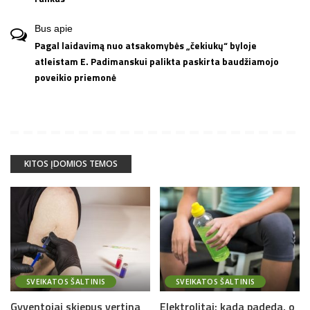
Bus
apie
Pagal laidavimą nuo atsakomybės „čekiukų“ byloje
atleistam E. Padimanskui palikta paskirta baudžiamojo
poveikio priemonė
KITOS ĮDOMIOS TEMOS
SVEIKATOS ŠALTINIS
SVEIKATOS ŠALTINIS
Gyventojai skiepus vertina
Elektrolitai: kada padeda, o