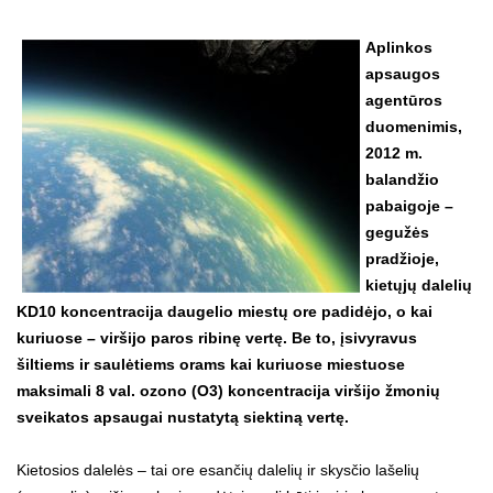
Aplinkos
apsaugos
agentūros
duomenimis,
2012 m.
balandžio
pabaigoje –
gegužės
pradžioje,
kietųjų dalelių
KD10 koncentracija daugelio miestų ore padidėjo, o kai
kuriuose – viršijo paros ribinę vertę. Be to, įsivyravus
šiltiems ir saulėtiems orams kai kuriuose miestuose
maksimali 8 val. ozono (O3) koncentracija viršijo žmonių
sveikatos apsaugai nustatytą siektiną vertę.
Kietosios dalelės – tai ore esančių dalelių ir skysčio lašelių