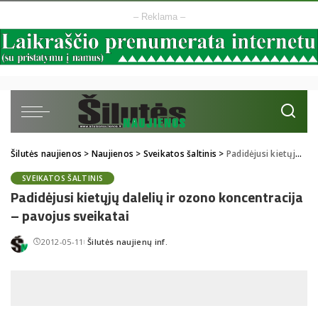
– Reklama –
Šilutės naujienos
>
Naujienos
>
Sveikatos šaltinis
>
Padidėjusi kietųjų dalelių ir ozono koncentracija – pavojus sveikatai
SVEIKATOS ŠALTINIS
Padidėjusi kietųjų dalelių ir ozono koncentracija
– pavojus sveikatai
2012-05-11
Šilutės naujienų inf.
Posted
by