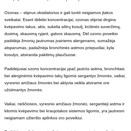
Ozonas – stiprus oksidatorius ir gali turėti neigiamos įtakos
sveikatai. Esant didelei koncentracijai, ozonas stipriai dirgina
kvėpavimo takus, akis, sukelia aštrų kosulį, krūtinės suveržimą,
dusimą, skausmą ryjant, galvos skausmą. Dėl ozono poveikio
padidėja žmonių jautrumas įvairiems alergenams, sumažėja
atsparumas, padažnėja bronchinės astmos priepuoliai, kyla
kosulys, atsiranda pakitimų plaučiuose.
Padidėjusiai ozono koncentracijai ypač jautrūs astma, bronchitais
bei alerginėmis kvėpavimo takų ligomis sergantys žmonės, vaikai,
vyresnio amžiaus žmonės bei aktyvia veikla atvirame ore
užsiimantys žmonės.
Vaikai, nėščiosios, vyresnio amžiaus žmonės, sergantieji astma ir
kitomis kvėpavimo bei kraujotakos sistemos ligomis, yra jautresni
neigiamam užteršto aplinkos oro poveikiui.