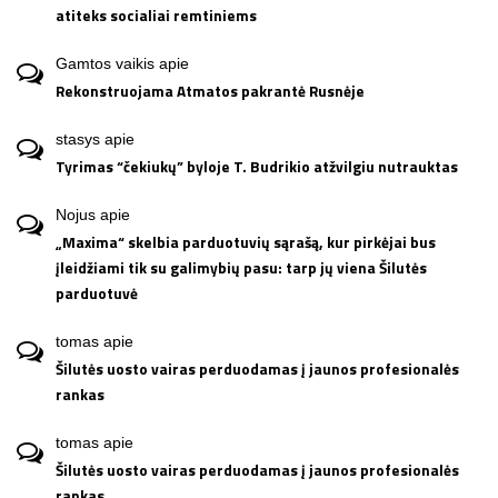
atiteks socialiai remtiniems
Gamtos vaikis
apie
Rekonstruojama Atmatos pakrantė Rusnėje
stasys
apie
Tyrimas “čekiukų” byloje T. Budrikio atžvilgiu nutrauktas
Nojus
apie
„Maxima“ skelbia parduotuvių sąrašą, kur pirkėjai bus
įleidžiami tik su galimybių pasu: tarp jų viena Šilutės
parduotuvė
tomas
apie
Šilutės uosto vairas perduodamas į jaunos profesionalės
rankas
tomas
apie
Šilutės uosto vairas perduodamas į jaunos profesionalės
rankas