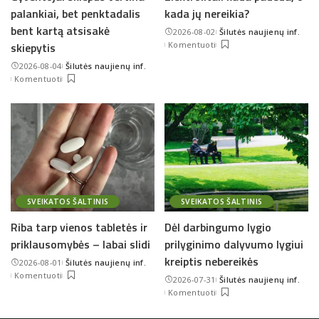
palankiai, bet penktadalis
kada jų nereikia?
bent kartą atsisakė
2026-08-02
Šilutės naujienų inf.
Posted
skiepytis
Komentuoti
by
2026-08-04
Šilutės naujienų inf.
Posted
Komentuoti
by
SVEIKATOS ŠALTINIS
SVEIKATOS ŠALTINIS
Riba tarp vienos tabletės ir
Dėl darbingumo lygio
priklausomybės – labai slidi
prilyginimo dalyvumo lygiui
kreiptis nebereikės
2026-08-01
Šilutės naujienų inf.
Posted
Komentuoti
2026-07-31
Šilutės naujienų inf.
by
Posted
Komentuoti
by