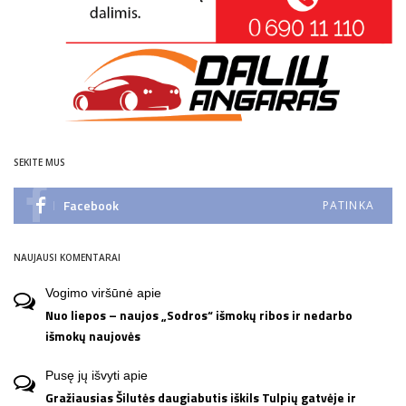
SEKITE MUS
Facebook
PATINKA
NAUJAUSI KOMENTARAI
Vogimo viršūnė
apie
Nuo liepos – naujos „Sodros“ išmokų ribos ir nedarbo
išmokų naujovės
Pusę jų išvyti
apie
Gražiausias Šilutės daugiabutis iškils Tulpių gatvėje ir