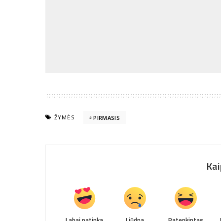
ŽYMĖS
PIRMASIS
Kai
Labai patinka
Liūdna
Patenkintas