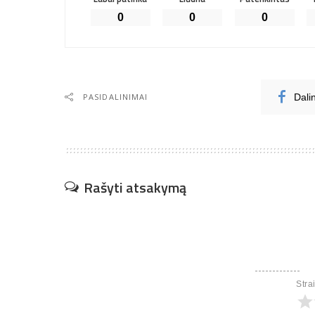
0
0
0
PASIDALINIMAI
Dali
Rašyti atsakymą
Stra