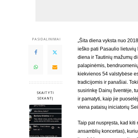
PASIDALINIMAI
„Šita diena vyksta nuo 2018
ieško pati Pasaulio lietuvi
diena ir Tautinių mažumų di
palapinėmis, bendruomenių 
kiekvienos 54 valstybėse e
tradicijomis ir panašiai. To
susirinkę Dainų šventėje, t
SKAITYTI
SEKANTĮ
ir pamatyti, kaip jie puoselė
viena pataisų iniciatorių S
Taip pat nuspręsta, kad kiti
ansamblių koncertas), kuriu