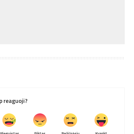
p reaguoji?
Mieguistas
Piktas
Nežiūrėsiu
Kvankt