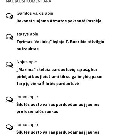
NAUJAUSI KOMENTARAI
Gamtos vaikis
apie
Rekonstruojama Atmatos pakrantė Rusnėje
stasys
apie
Tyrimas “čekiukų” byloje T. Budrikio atžvilgiu
nutrauktas
Nojus
apie
„Maxima“ skelbia parduotuvių sąrašą, kur
pirkėjai bus įleidžiami tik su galimybių pasu:
tarp jų viena Šilutės parduotuvė
tomas
apie
Šilutės uosto vairas perduodamas į jaunos
profesionalės rankas
tomas
apie
Šilutės uosto vairas perduodamas į jaunos