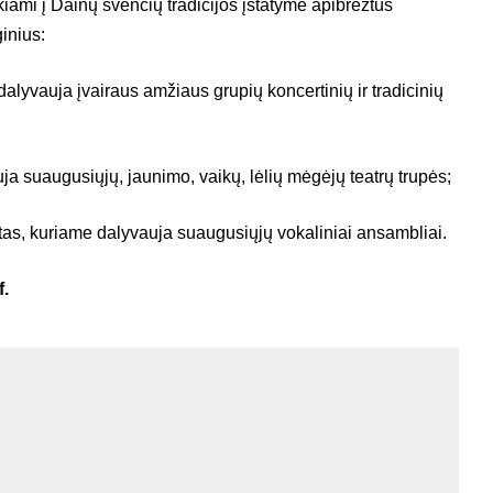
ukiami į Dainų švenčių tradicijos įstatyme apibrėžtus
inius:
alyvauja įvairaus amžiaus grupių koncertinių ir tradicinių
uja suaugusiųjų, jaunimo, vaikų, lėlių mėgėjų teatrų trupės;
as, kuriame dalyvauja suaugusiųjų vokaliniai ansambliai.
f.