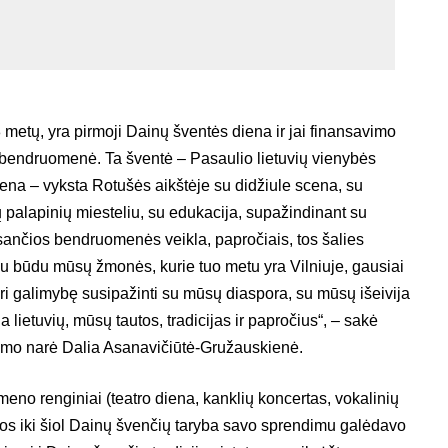
 metų, yra pirmoji Dainų šventės diena ir jai finansavimo
ų bendruomenė. Ta šventė – Pasaulio lietuvių vienybės
ena – vyksta Rotušės aikštėje su didžiule scena, su
palapinių miesteliu, su edukacija, supažindinant su
sančios bendruomenės veikla, papročiais, tos šalies
kiu būdu mūsų žmonės, kurie tuo metu yra Vilniuje, gausiai
uri galimybę susipažinti su mūsų diaspora, su mūsų išeivija
ja lietuvių, mūsų tautos, tradicijas ir papročius“, – sakė
eimo narė Dalia Asanavičiūtė-Gružauskienė.
 meno renginiai (teatro diena, kanklių koncertas, vokalinių
os iki šiol Dainų švenčių taryba savo sprendimu galėdavo