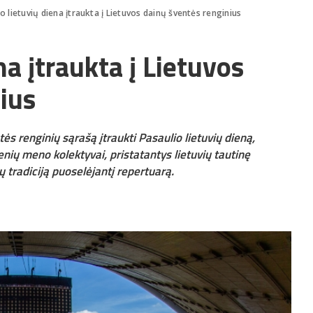
o lietuvių diena įtraukta į Lietuvos dainų šventės renginius
na įtraukta į Lietuvos
ius
ės renginių sąrašą įtraukti Pasaulio lietuvių dieną,
nių meno kolektyvai, pristatantys lietuvių tautinę
ų tradiciją puoselėjantį repertuarą.