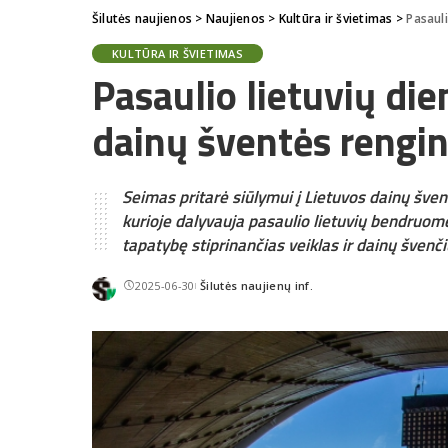
Šilutės naujienos
>
Naujienos
>
Kultūra ir švietimas
>
Pasauli
KULTŪRA IR ŠVIETIMAS
Pasaulio lietuvių die
dainų šventės rengin
Seimas pritarė siūlymui į Lietuvos dainų švent
kurioje dalyvauja pasaulio lietuvių bendruome
tapatybę stiprinančias veiklas ir dainų švenči
2025-06-30
Šilutės naujienų inf.
Posted
by