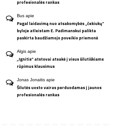
profesionalės rankas
Bus
apie
Pagal laidavimą nuo atsakomybės „čekiukų“
byloje atleistam E. Padimanskui palikta
paskirta baudžiamojo poveikio priemonė
Algis
apie
„Ignitis“ atstovai atsakė į visus šilutiškiams
rūpimus klausimus
Jonas Jonaitis
apie
Šilutės uosto vairas perduodamas į jaunos
profesionalės rankas