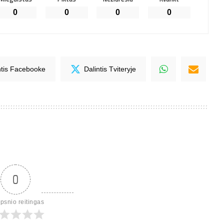
0
0
0
0
ntis Facebooke
Dalintis Tviteryje
0
ipsnio reitingas