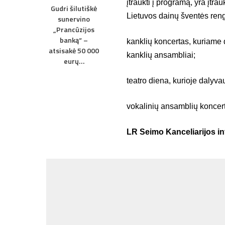
įtraukti į programą, yra įtra
Gudri šilutiškė
Lietuvos dainų šventės reng
sunervino
„Prancūzijos
banką“ –
kanklių koncertas, kuriame d
atsisakė 50 000
kanklių ansambliai;
eurų…
teatro diena, kurioje dalyva
vokalinių ansamblių koncert
LR Seimo Kanceliarijos in