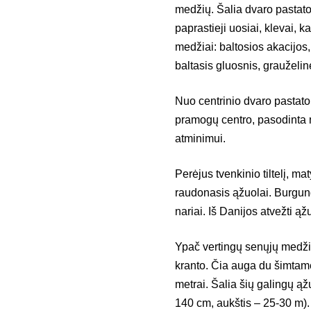
medžių. Šalia dvaro pastato
paprastieji uosiai, klevai, ka
medžiai: baltosios akacijos, 
baltasis gluosnis, grauželin
Nuo centrinio dvaro pastato 
pramogų centro, pasodinta m
atminimui.
Perėjus tvenkinio tiltelį, ma
raudonasis ąžuolai. Burgun
nariai. Iš Danijos atvežti ąž
Ypač vertingų senųjų medži
kranto. Čia auga du šimtam
metrai. Šalia šių galingų ą
140 cm, aukštis – 25-30 m). 