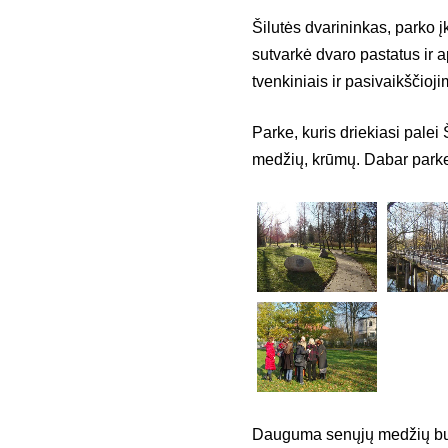
Šilutės dvarininkas, parko 
sutvarkė dvaro pastatus ir a
tvenkiniais ir pasivaikščioji
Parke, kuris driekiasi palei
medžių, krūmų. Dabar parke
Dauguma senųjų medžių buvo