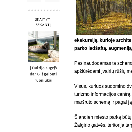
SKAITYTI
SEKANTĮ
ekskursiją, kurioje archite
parko ladšaftą, augmeniją
Pasinaudodamas ta schema, k
Į Baltiją sugrįš
apžiūrėdami įvairių rūšių m
dar 6 išgelbėti
ruoniukai
Visus, kuriuos sudomino dva
turizmo informacijos centrą
maršruto schemą ir pagal ją 
Šiandien miesto parką būtų ga
Žalgirio gatvės, teritorija tar