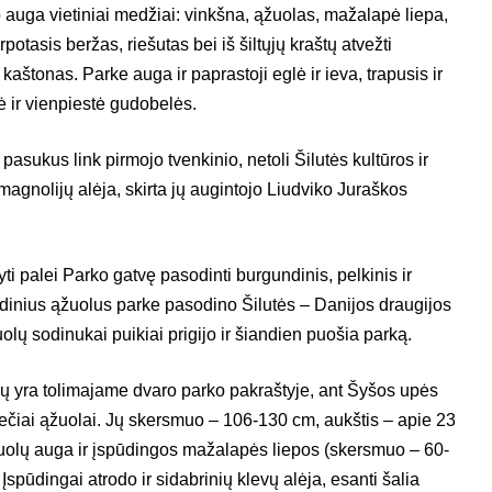
 auga vietiniai medžiai: vinkšna, ąžuolas, mažalapė liepa,
rpotasis beržas, riešutas bei iš šiltųjų kraštų atvežti
kaštonas. Parke auga ir paprastoji eglė ir ieva, trapusis ir
ė ir vienpiestė gudobelės.
pasukus link pirmojo tvenkinio, netoli Šilutės kultūros ir
agnolijų alėja, skirta jų augintojo Liudviko Juraškos
tyti palei Parko gatvę pasodinti burgundinis, pelkinis ir
dinius ąžuolus parke pasodino Šilutės – Danijos draugijos
uolų sodinukai puikiai prigijo ir šiandien puošia parką.
ų yra tolimajame dvaro parko pakraštyje, ant Šyšos upės
ečiai ąžuolai. Jų skersmuo – 106-130 cm, aukštis – apie 23
žuolų auga ir įspūdingos mažalapės liepos (skersmuo – 60-
Įspūdingai atrodo ir sidabrinių klevų alėja, esanti šalia