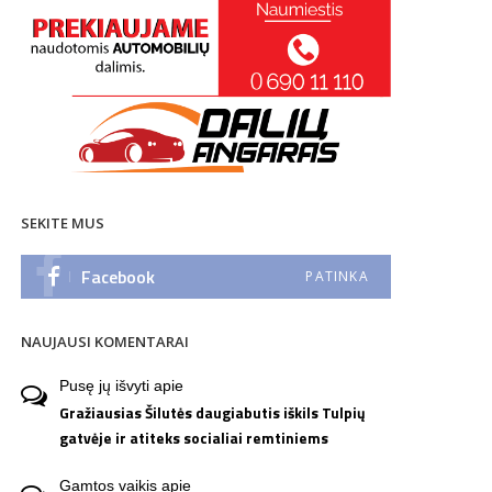
SEKITE MUS
Facebook
PATINKA
NAUJAUSI KOMENTARAI
Pusę jų išvyti
apie
Gražiausias Šilutės daugiabutis iškils Tulpių
gatvėje ir atiteks socialiai remtiniems
Gamtos vaikis
apie