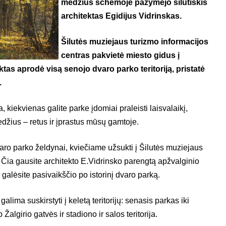
medžius schemoje pažymėjo šilutiškis
architektas Egidijus Vidrinskas.
Šilutės muziejaus turizmo informacijos
centras pakvietė miesto gidus į
ktas aprodė visą senojo dvaro parko teritoriją, pristatė
.
iekvienas galite parke įdomiai praleisti laisvalaikį,
edžius – retus ir įprastus mūsų gamtoje.
ro parko želdynai, kviečiame užsukti į Šilutės muziejaus
. Čia gausite architekto E.Vidrinsko parengtą apžvalginio
galėsite pasivaikščio po istorinį dvaro parką.
lima suskirstyti į keletą teritorijų: senasis parkas iki
p Žalgirio gatvės ir stadiono ir salos teritorija.