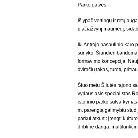
Parko gatvės.
Iš ypač vertingų ir retų aug
plačiažvynį maumedį, sidabr
Iki Antrojo pasaulinio karo
sunyko. Šiandien bandoma pa
formavimo koncepcija. Nauja
dviračių takas, turėtų pritra
Šiuo metu Šilutės rajono sa
vyriausiasis specialistas R
istorinio parko sutvarkymas
m. parengtą galimybių studij
parkui atkurti: įrengti kultū
dirbtine danga, multifunkcinę