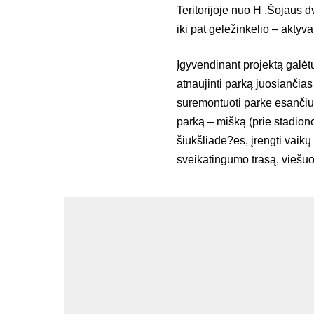
Teritorijoje nuo H .Šojaus d
iki pat geležinkelio – aktyv
Įgyvendinant projektą galėtu
atnaujinti parką juosiančias
suremontuoti parke esančius t
parką – mišką (prie stadiono)
šiukšliadė?es, įrengti vaikų
sveikatingumo trasą, viešuo