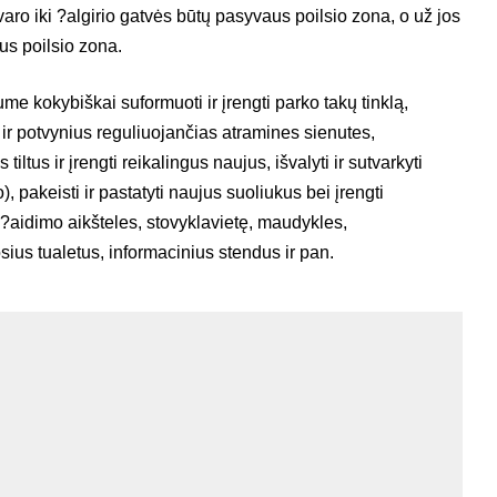
varo iki ?algirio gatvės būtų pasyvaus poilsio zona, o už jos
aus poilsio zona.
me kokybiškai suformuoti ir įrengti parko takų tinklą,
 ir potvynius reguliuojančias atramines sienutes,
iltus ir įrengti reikalingus naujus, išvalyti ir sutvarkyti
, pakeisti ir pastatyti naujus suoliukus bei įrengti
 ?aidimo aikšteles, stovyklavietę, maudykles,
sius tualetus, informacinius stendus ir pan.