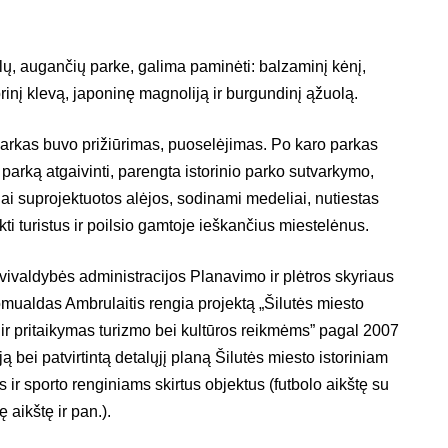
alų, augančių parke, galima paminėti: balzaminį kėnį,
inį klevą, japoninę magnoliją ir burgundinį ąžuolą.
 parkas buvo prižiūrimas, puoselėjimas. Po karo parkas
rką atgaivinti, parengta istorinio parko sutvarkymo,
i suprojektuotos alėjos, sodinami medeliai, nutiestas
ukti turistus ir poilsio gamtoje ieškančius miestelėnus.
vivaldybės administracijos Planavimo ir plėtros skyriaus
omualdas Ambrulaitis rengia projektą „Šilutės miesto
 ir pritaikymas turizmo bei kultūros reikmėms” pagal 2007
ą bei patvirtintą detalųjį planą Šilutės miesto istoriniam
ros ir sporto renginiams skirtus objektus (futbolo aikštę su
 aikštę ir pan.).