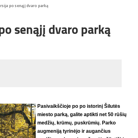
rsija po senąjį dvaro parką
 po senąjį dvaro parką
Pasivaikščioje po po istorinį Šilutės
miesto parką, galite aptikti net 50 rūšių
medžių, krūmų, puskrūmių. Parko
augmeniją tyrinėjo ir augančius