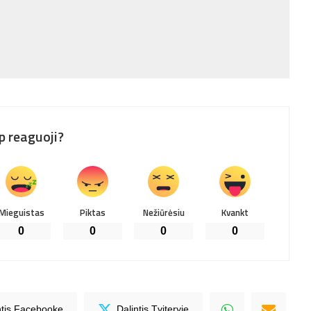
p reaguoji?
Mieguistas
Piktas
Nežiūrėsiu
Kvankt
0
0
0
0
ntis Facebooke
Dalintis Tviteryje