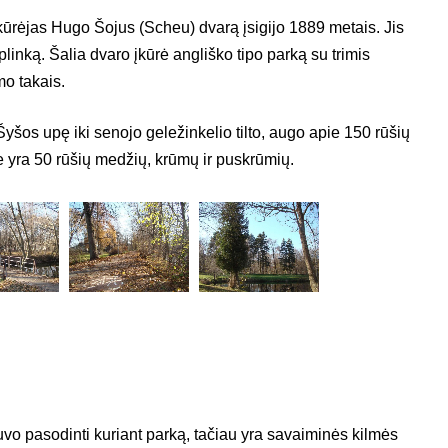
įkūrėjas Hugo Šojus (Scheu) dvarą įsigijo 1889 metais. Jis
plinką. Šalia dvaro įkūrė angliško tipo parką su trimis
mo takais.
 Šyšos upę iki senojo geležinkelio tilto, augo apie 150 rūšių
 yra 50 rūšių medžių, krūmų ir puskrūmių.
 pasodinti kuriant parką, tačiau yra savaiminės kilmės