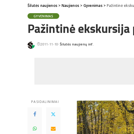
Šilutės naujienos
>
Naujienos
>
Gyvenimas
>
Pažintinė eksku
GYVENIMAS
Pažintinė ekskursija
2011-11-10
Šilutės naujienų inf.
Posted
by
PASIDALINIMAI