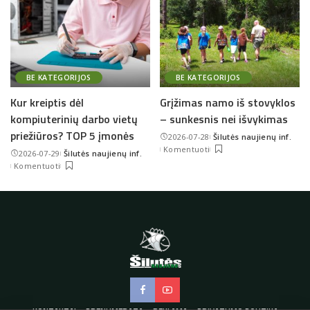
BE KATEGORIJOS
BE KATEGORIJOS
Kur kreiptis dėl
Grįžimas namo iš stovyklos
kompiuterinių darbo vietų
– sunkesnis nei išvykimas
priežiūros? TOP 5 įmonės
2026-07-28
Šilutės naujienų inf.
Posted
Komentuoti
2026-07-29
Šilutės naujienų inf.
by
Posted
Komentuoti
by