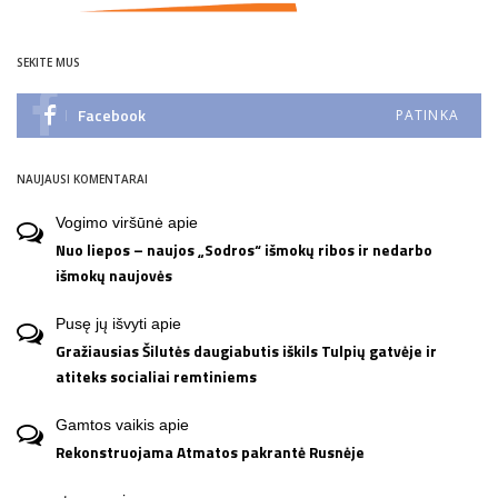
SEKITE MUS
Facebook
PATINKA
NAUJAUSI KOMENTARAI
Vogimo viršūnė
apie
Nuo liepos – naujos „Sodros“ išmokų ribos ir nedarbo
išmokų naujovės
Pusę jų išvyti
apie
Gražiausias Šilutės daugiabutis iškils Tulpių gatvėje ir
atiteks socialiai remtiniems
Gamtos vaikis
apie
Rekonstruojama Atmatos pakrantė Rusnėje