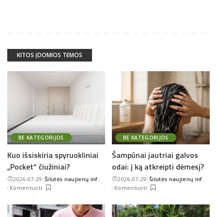
KITOS ĮDOMIOS TEMOS
BE KATEGORIJOS
BE KATEGORIJOS
Kuo išsiskiria spyruokliniai
Šampūnai jautriai galvos
„Pocket“ čiužiniai?
odai: į ką atkreipti dėmesį?
2026-07-29
Šilutės naujienų inf.
2026-07-29
Šilutės naujienų inf.
Posted
Posted
Komentuoti
Komentuoti
by
by