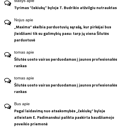
stasys
apie
Tyrimas “čekiukų” byloje T. Budrikio atžvilgiu nutrauktas
Nojus
apie
„Maxima“ skelbia parduotuvių sąrašą, kur pirkėjai bus
įleidžiami tik su galimybių pasu: tarp jų viena Šilutės
parduotuvė
tomas
apie
Šilutės uosto vairas perduodamas į jaunos profesionalės
rankas
tomas
apie
Šilutės uosto vairas perduodamas į jaunos profesionalės
rankas
Bus
apie
Pagal laidavimą nuo atsakomybės „čekiukų“ byloje
atleistam E. Padimanskui palikta paskirta baudžiamojo
poveikio priemonė