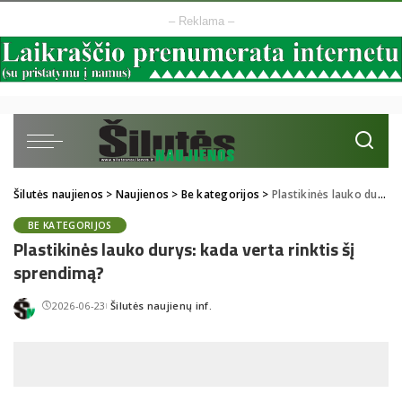
– Reklama –
Šilutės naujienos
>
Naujienos
>
Be kategorijos
>
Plastikinės lauko durys: kada verta rinktis šį sprendimą?
BE KATEGORIJOS
Plastikinės lauko durys: kada verta rinktis šį
sprendimą?
2026-06-23
Šilutės naujienų inf.
Posted
by