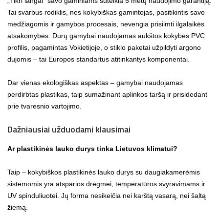
„Tikri langai“ savo gaminiams suteikia 5 metų naudojimo garantiją.
Tai svarbus rodiklis, nes kokybiškas gamintojas, pasitikintis savo
medžiagomis ir gamybos procesais, nevengia prisiimti ilgalaikės
atsakomybės. Durų gamybai naudojamas aukštos kokybės PVC
profilis, pagamintas Vokietijoje, o stiklo paketai užpildyti argono
dujomis – tai Europos standartus atitinkantys komponentai.
Dar vienas ekologiškas aspektas – gamybai naudojamas
perdirbtas plastikas, taip sumažinant aplinkos taršą ir prisidedant
prie tvaresnio vartojimo.
Dažniausiai užduodami klausimai
Ar plastikinės lauko durys tinka Lietuvos klimatui?
Taip – kokybiškos plastikinės lauko durys su daugiakamerėmis
sistemomis yra atsparios drėgmei, temperatūros svyravimams ir
UV spinduliuotei. Jų forma nesikeičia nei karštą vasarą, nei šaltą
žiemą.