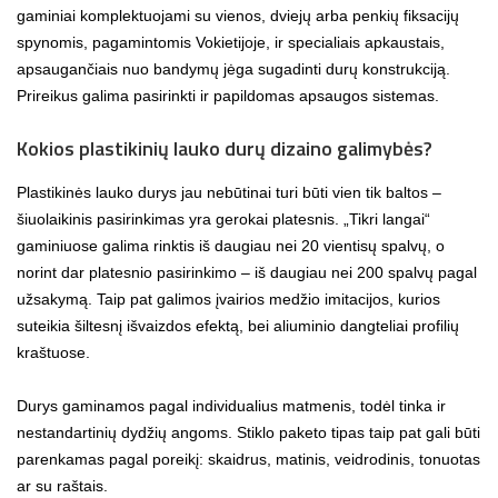
gaminiai komplektuojami su vienos, dviejų arba penkių fiksacijų
spynomis, pagamintomis Vokietijoje, ir specialiais apkaustais,
apsaugančiais nuo bandymų jėga sugadinti durų konstrukciją.
Prireikus galima pasirinkti ir papildomas apsaugos sistemas.
Kokios plastikinių lauko durų dizaino galimybės?
Plastikinės lauko durys jau nebūtinai turi būti vien tik baltos –
šiuolaikinis pasirinkimas yra gerokai platesnis. „Tikri langai“
gaminiuose galima rinktis iš daugiau nei 20 vientisų spalvų, o
norint dar platesnio pasirinkimo – iš daugiau nei 200 spalvų pagal
užsakymą. Taip pat galimos įvairios medžio imitacijos, kurios
suteikia šiltesnį išvaizdos efektą, bei aliuminio dangteliai profilių
kraštuose.
Durys gaminamos pagal individualius matmenis, todėl tinka ir
nestandartinių dydžių angoms. Stiklo paketo tipas taip pat gali būti
parenkamas pagal poreikį: skaidrus, matinis, veidrodinis, tonuotas
ar su raštais.