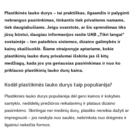
Plastikinės lauko durys – tai praktiškas, ilgaamžis ir palyginti
nebrangus pasirinkimas, tinkantis tiek privatiems namams,
tiek daugiabučiams. Jeigu svarstote, ar šis sprendimas tiks
jūsų būstui,
daugiau informacijos
rasite UAB „Tikri langai“
svetainėje – ten pateiktos sistemos, dizaino galimybės ir
kainų skaičiuoklė. Šiame straipsnyje aptariame, kokie
plastikinių lauko durų privalumai išskiria jas iš kitų
medžiagų, kada jos yra geriausias pasirinkimas ir nuo ko
priklauso plastikinių lauko durų kaina.
Kodėl plastikinės lauko durys taip populiarėja?
Plastikinės lauko durys populiarėja dėl gero kainos ir kokybės
santykio, nedidelių priežiūros reikalavimų ir plataus dizaino
pasirinkimo. Skirtingai nei medinių durų, plastiko nereikia dažyti ar
impregnuoti – jos neskyla nuo saulės, nebrinksta nuo drėgmės ir
ilgainiui nekeičia formos.