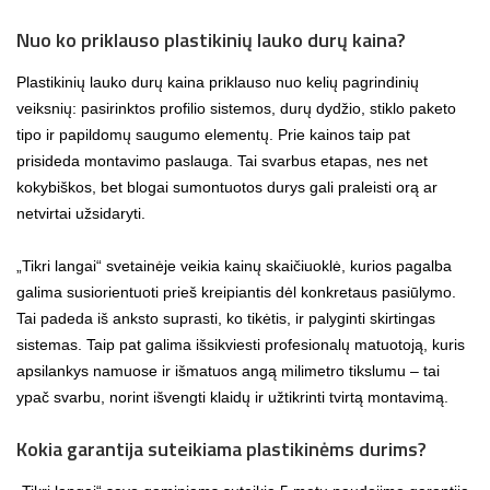
Nuo ko priklauso plastikinių lauko durų kaina?
Plastikinių lauko durų kaina priklauso nuo kelių pagrindinių
veiksnių: pasirinktos profilio sistemos, durų dydžio, stiklo paketo
tipo ir papildomų saugumo elementų. Prie kainos taip pat
prisideda montavimo paslauga. Tai svarbus etapas, nes net
kokybiškos, bet blogai sumontuotos durys gali praleisti orą ar
netvirtai užsidaryti.
„Tikri langai“ svetainėje veikia kainų skaičiuoklė, kurios pagalba
galima susiorientuoti prieš kreipiantis dėl konkretaus pasiūlymo.
Tai padeda iš anksto suprasti, ko tikėtis, ir palyginti skirtingas
sistemas. Taip pat galima išsikviesti profesionalų matuotoją, kuris
apsilankys namuose ir išmatuos angą milimetro tikslumu – tai
ypač svarbu, norint išvengti klaidų ir užtikrinti tvirtą montavimą.
Kokia garantija suteikiama plastikinėms durims?