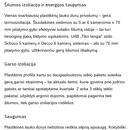
Šilumos izoliacija ir energijos taupymas
Vienas svarbiausių plastikinių lauko durų privalumų – gera
termoizoliacija. Šiuolaikinės sistemos su 5 ar 6 kameromis ir 70
mm įstatymo gyliu efektyviai sulaiko šilumą viduje – tai turi
tiesioginę įtaką šildymo sąskaitoms. UAB „Tikri langai“ siūlo
Schüco 5 kamerų ir Decco 6 kamerų sistemas – abi su 70 mm
įstatymo gyliu, užtikrinančiu gerą šilumos išlaikymą.
Garso izoliacija
Plastikinis profilis kartu su daugiasluoksniu stiklo paketu suteikia
gerą garso slopinimą – tai aktualu tiems, kurie gyvena prie judrios
gatvės ar tankiai apstatytame kvartale. 2 arba 3 stiklų stiklo
paketai, užpildyti argono dujomis, papildomai pagerina tiek
šilumos, tiek garso izoliacijos rodiklius.
Saugumas
Plastikinės lauko durys nebūtinai reiškia silpną apsaugą. Kokybiški