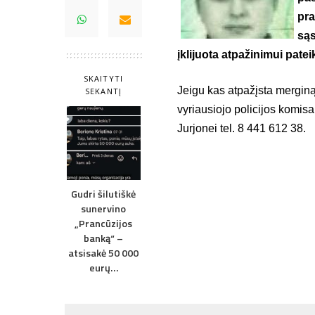
pra
są
įklijuota atpažinimui pate
SKAITYTI
Jeigu kas atpažįsta merginą
SEKANTĮ
vyriausiojo policijos komisar
Jurjonei tel. 8 441 612 38.
Gudri šilutiškė
sunervino
„Prancūzijos
banką“ –
atsisakė 50 000
eurų…