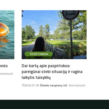
TEISĖTVARKA
onės
Dar kartą apie paspirtukus:
pareigūnai stebi situaciją ir ragina
mentuoti
laikytis taisyklių
2026-07-30
Šilutės naujienų inf.
Komentuoti
Posted
by