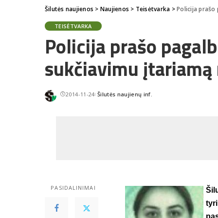
Šilutės naujienos
>
Naujienos
>
Teisėtvarka
>
Policija praš
TEISĖTVARKA
Policija prašo pagal
sukčiavimu įtariamą
2014-11-24
Šilutės naujienų inf.
Posted
by
PASIDALINIMAI
Šil
tyr
pas