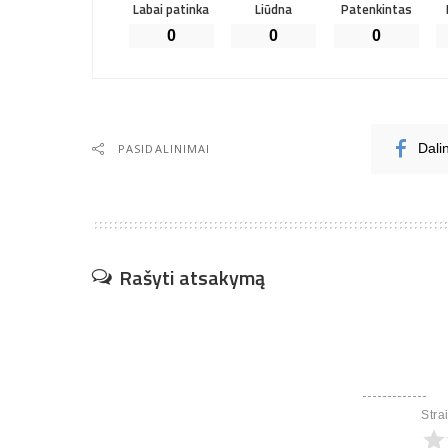
Labai patinka
Liūdna
Patenkintas
0
0
0
PASIDALINIMAI
Dali
Rašyti atsakymą
Stra