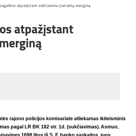
o pagalbos atpažįstant sukčiavimu įtariamą merginą
bos atpažįstant
 merginą
utės rajono policijos komisariate atliekamas ikiteisminis
imas pagal LR BK 182 str. 1d. (sukčiavimas). Asmuo,
isavinęs 1698 litus iš S. F. banko sąskaitos, juos