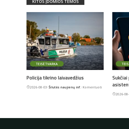
KITOS ĮDOMIOS TEMOS
TEISĖTVARKA
TEI
Policija tikrino laivavedžius
Sukčiai
asisten
2026-08-03
Šilutės naujienų inf.
Komentuoti
Posted
2026-08
by