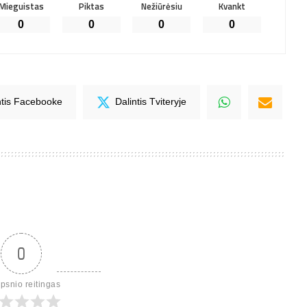
Mieguistas
Piktas
Nežiūrėsiu
Kvankt
0
0
0
0
ntis Facebooke
Dalintis Tviteryje
0
ipsnio reitingas