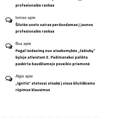
profesionalės rankas
tomas
apie
Šilutės uosto vairas perduodamas į jaunos
profesionalės rankas
Bus
apie
Pagal laidavimą nuo atsakomybės „čekiukų“
byloje atleistam E. Padimanskui palikta
paskirta baudžiamojo poveikio priemonė
Algis
apie
„Ignitis“ atstovai atsakė į visus šilutiškiams
rūpimus klausimus