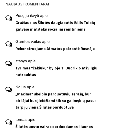
NAUJAUSI KOMENTARAI
Pusę jų išvyti
apie
Gražiausias Šilutės daugiabutis iškils Tulpių
gatvėje ir atiteks socialiai remtiniems
Gamtos vaikis
apie
Rekonstruojama Atmatos pakrantė Rusnėje
stasys
apie
Tyrimas “čekiukų” byloje T. Budrikio atžvilgiu
nutrauktas
Nojus
apie
„Maxima“ skelbia parduotuvių sąrašą, kur
pirkėjai bus įleidžiami tik su galimybių pasu:
tarp jų viena Šilutės parduotuvė
tomas
apie
Šilutės uosto vairas perduodamas į jaunos