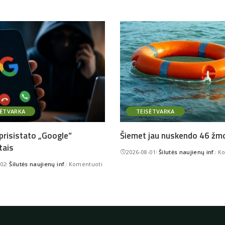
SĖTVARKA
TEISĖTVARKA
 prisistato „Google“
Šiemet jau nuskendo 46 žm
tais
2026-08-01
Šilutės naujienų inf.
Ko
Posted
-02
Šilutės naujienų inf.
Komentuoti
by
Posted
by