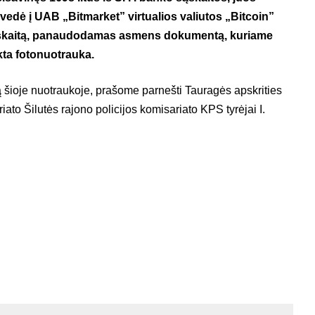
vedė į UAB „Bitmarket” virtualios valiutos „Bitcoin”
skaitą, panaudodamas asmens dokumentą, kuriame
ikta fotonuotrauka.
 šioje nuotraukoje, prašome parnešti Tauragės apskrities
iato Šilutės rajono policijos komisariato KPS tyrėjai I.