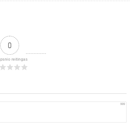
0
ipsnio reitingas
999