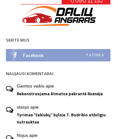
SEKITE MUS
Facebook
PATINKA
NAUJAUSI KOMENTARAI
Gamtos vaikis
apie
Rekonstruojama Atmatos pakrantė Rusnėje
stasys
apie
Tyrimas “čekiukų” byloje T. Budrikio atžvilgiu
nutrauktas
Nojus
apie