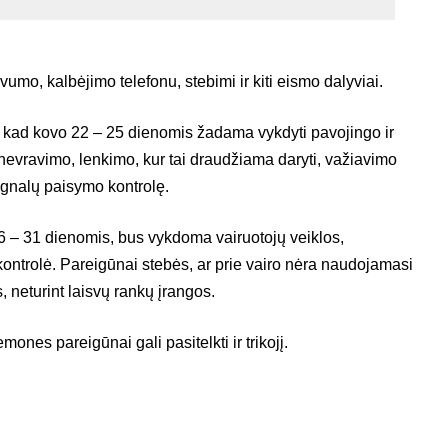
ivumo, kalbėjimo telefonu, stebimi ir kiti eismo dalyviai.
kad kovo 22 – 25 dienomis žadama vykdyti pavojingo ir
evravimo, lenkimo, kur tai draudžiama daryti, važiavimo
ignalų paisymo kontrolę.
26 – 31 dienomis, bus vykdoma vairuotojų veiklos,
kontrolė. Pareigūnai stebės, ar prie vairo nėra naudojamasi
 neturint laisvų rankų įrangos.
nes pareigūnai gali pasitelkti ir trikojį.