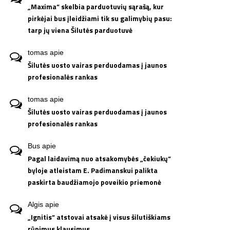
„Maxima“ skelbia parduotuvių sąrašą, kur
pirkėjai bus įleidžiami tik su galimybių pasu:
tarp jų viena Šilutės parduotuvė
tomas
apie
Šilutės uosto vairas perduodamas į jaunos
profesionalės rankas
tomas
apie
Šilutės uosto vairas perduodamas į jaunos
profesionalės rankas
Bus
apie
Pagal laidavimą nuo atsakomybės „čekiukų“
byloje atleistam E. Padimanskui palikta
paskirta baudžiamojo poveikio priemonė
Algis
apie
„Ignitis“ atstovai atsakė į visus šilutiškiams
rūpimus klausimus