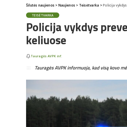
Šilutės naujienos
>
Naujienos
>
Teisėtvarka
>
Policija vykdy
TEISĖTVARKA
Policija vykdys pre
keliuose
Tauragės AVPK inf.
Tauragės AVPK informuoja, kad visą kovo mė