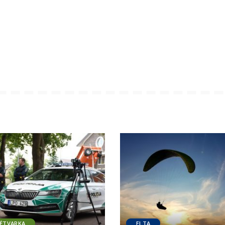
SĖTVARKA
ELTA