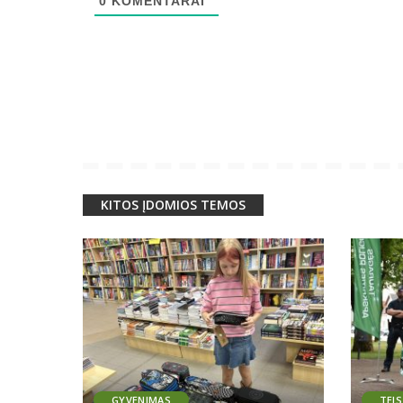
0
KOMENTARAI
KITOS ĮDOMIOS TEMOS
GYVENIMAS
TEI