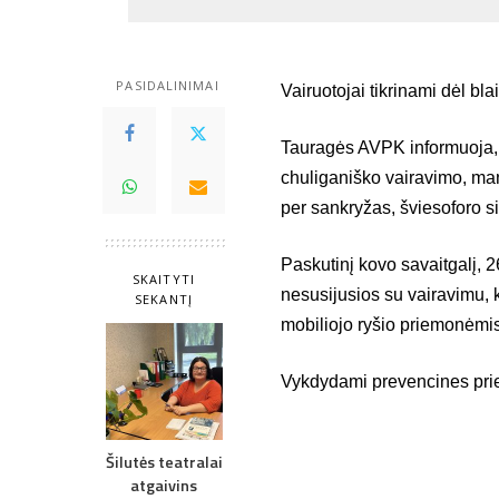
PASIDALINIMAI
Vairuotojai tikrinami dėl bla
Tauragės AVPK informuoja, 
chuliganiško vairavimo, man
per sankryžas, šviesoforo s
Paskutinį kovo savaitgalį, 
SKAITYTI
nesusijusios su vairavimu, 
SEKANTĮ
mobiliojo ryšio priemonėmis,
Vykdydami prevencines priemo
Šilutės teatralai
atgaivins