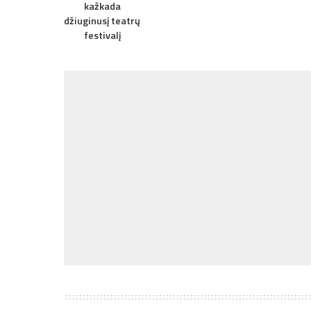
kažkada
džiuginusį teatrų
festivalį