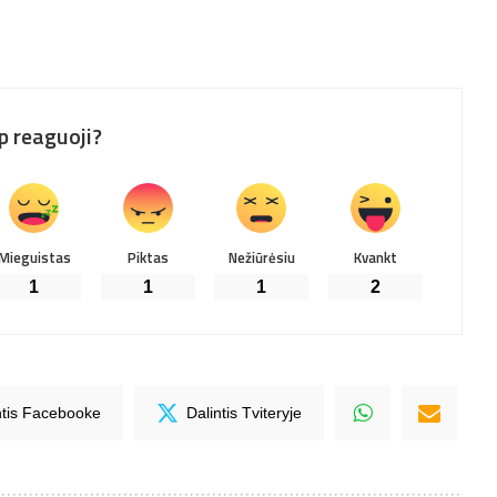
p reaguoji?
Mieguistas
Piktas
Nežiūrėsiu
Kvankt
1
1
1
2
ntis Facebooke
Dalintis Tviteryje