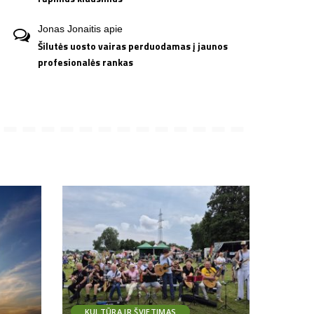
Jonas Jonaitis
apie
Šilutės uosto vairas perduodamas į jaunos
profesionalės rankas
KULTŪRA IR ŠVIETIMAS