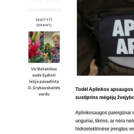
SKAITYTI
SEKANTĮ
VU Botanikos
sode žydinti
lelija pavadinta
D. Grybauskaitės
Todėl Aplinkos apsaugos 
vardu
sustiprins mėgėjų žvejyb
Aplinkosaugos pareigūnai st
unguriai, tikrins, ar nėra nel
hidroelektrinėse įrengtos 