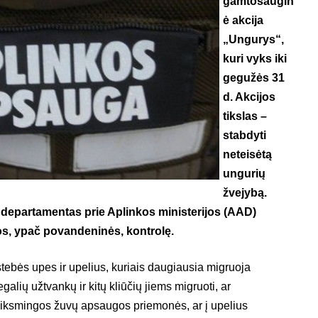
gamtosaugin
ė akcija
„Ungurys“,
kuri vyks iki
gegužės 31
d. Akcijos
tikslas –
stabdyti
neteisėtą
ungurių
žvejybą.
departamentas prie Aplinkos ministerijos (AAD)
os, ypač povandeninės, kontrolę.
ebės upes ir upelius, kuriais daugiausia migruoja
egalių užtvankų ir kitų kliūčių jiems migruoti, ar
veiksmingos žuvų apsaugos priemonės, ar į upelius