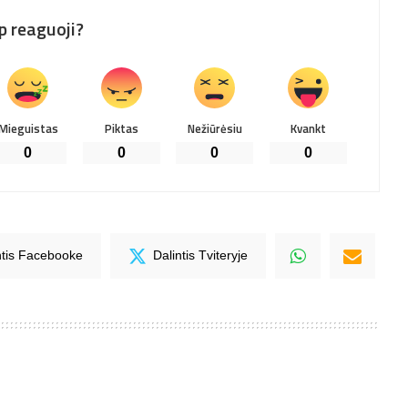
p reaguoji?
Mieguistas
Piktas
Nežiūrėsiu
Kvankt
0
0
0
0
ntis Facebooke
Dalintis Tviteryje