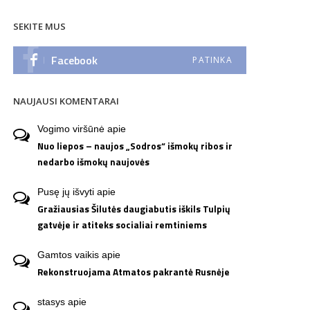
SEKITE MUS
Facebook
PATINKA
NAUJAUSI KOMENTARAI
Vogimo viršūnė
apie
Nuo liepos – naujos „Sodros“ išmokų ribos ir
nedarbo išmokų naujovės
Pusę jų išvyti
apie
Gražiausias Šilutės daugiabutis iškils Tulpių
gatvėje ir atiteks socialiai remtiniems
Gamtos vaikis
apie
Rekonstruojama Atmatos pakrantė Rusnėje
stasys
apie