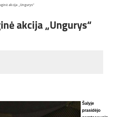
ginė akcija „Ungurys“
inė akcija „Ungurys“
Šalyje
prasidėjo