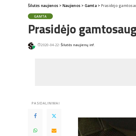
Šilutės naujienos
>
Naujienos
>
Gamta
>
Prasidėjo gamtosau
GAMTA
Prasidėjo gamtosaug
2020-04-22
Šilutės naujienų inf.
Posted
by
PASIDALINIMAI