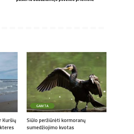
GAMTA
r Kuršių
Siūlo peržiūrėti kormoranų
kteres
sumedžiojimo kvotas