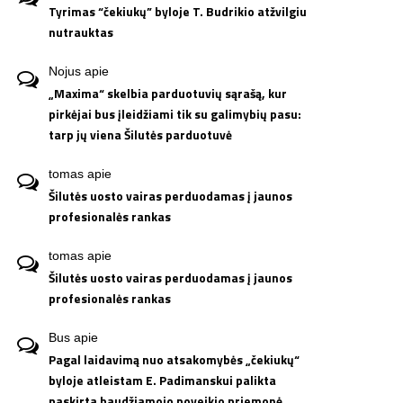
Tyrimas “čekiukų” byloje T. Budrikio atžvilgiu
nutrauktas
Nojus
apie
„Maxima“ skelbia parduotuvių sąrašą, kur
pirkėjai bus įleidžiami tik su galimybių pasu:
tarp jų viena Šilutės parduotuvė
tomas
apie
Šilutės uosto vairas perduodamas į jaunos
profesionalės rankas
tomas
apie
Šilutės uosto vairas perduodamas į jaunos
profesionalės rankas
Bus
apie
Pagal laidavimą nuo atsakomybės „čekiukų“
byloje atleistam E. Padimanskui palikta
paskirta baudžiamojo poveikio priemonė