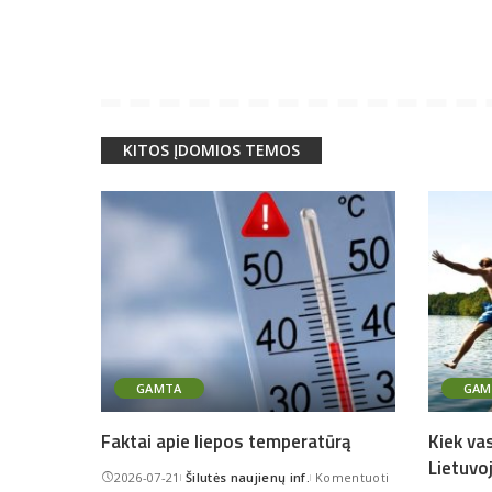
KITOS ĮDOMIOS TEMOS
GAMTA
GAM
Faktai apie liepos temperatūrą
Kiek va
Lietuvo
2026-07-21
Šilutės naujienų inf.
Komentuoti
Posted