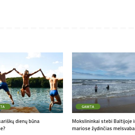
TA
GAMTA
sariškų dienų būna
Mokslininkai stebi Baltijoje i
je?
mariose žydinčias melsvaba