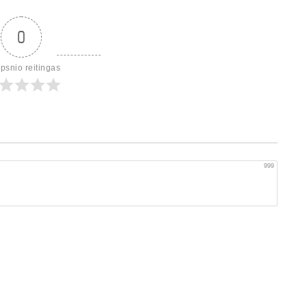
0
ipsnio reitingas
999