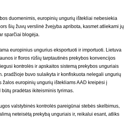
rybos duomenimis, europinių ungurių ištekliai nebesiekia
ors šių žuvų verslinė žvejyba apribota, kasmet atliekami jų
ar sparčiai blogėja.
a europinius ungurius eksportuoti ir importuoti. Lietuva
aunos ir floros rūšių tarptautinės prekybos konvencijos
iegusi kontrolės ir apskaitos sistemą prekybos unguriais
. m. pradžioje buvo sulaikyta ir konfiskuota nelegali ungurių
ės žalos europinių ungurių ištekliams AAD kreipėsi į
būtų pradėtas ikiteisminis tyrimas.
ugos valstybinės kontrolės pareigūnai stebės skelbimus,
alimą neteisėtą prekybą unguriais ir, reikalui esant, atliks