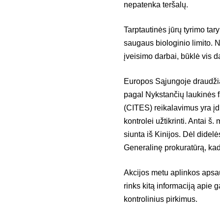
nepatenka teršalų.
Tarptautinės jūrų tyrimo ta
saugaus biologinio limito. N
įveisimo darbai, būklė vis d
Europos Sąjungoje draudžiam
pagal Nykstančių laukinės f
(CITES) reikalavimus yra įd
kontrolei užtikrinti. Antai š
siunta iš Kinijos. Dėl didel
Generalinę prokuratūrą, kad 
Akcijos metu aplinkos apsa
rinks kitą informaciją apie g
kontrolinius pirkimus.