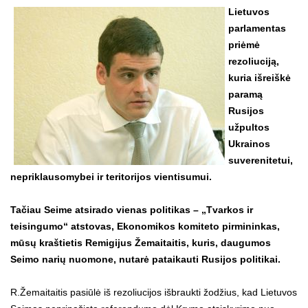
Lietuvos
parlamentas
priėmė
rezoliuciją,
kuria išreiškė
paramą
Rusijos
užpultos
Ukrainos
suverenitetui,
nepriklausomybei ir teritorijos vientisumui.
Tačiau Seime atsirado vienas politikas – „Tvarkos ir
teisingumo“ atstovas, Ekonomikos komiteto pirmininkas,
mūsų kraštietis Remigijus Žemaitaitis, kuris, daugumos
Seimo narių nuomone, nutarė pataikauti Rusijos politikai.
R.Žemaitaitis pasiūlė iš rezoliucijos išbraukti žodžius, kad Lietuvos