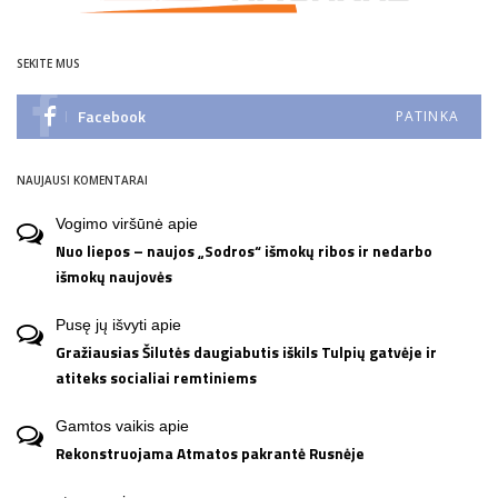
SEKITE MUS
Facebook
PATINKA
NAUJAUSI KOMENTARAI
Vogimo viršūnė
apie
Nuo liepos – naujos „Sodros“ išmokų ribos ir nedarbo
išmokų naujovės
Pusę jų išvyti
apie
Gražiausias Šilutės daugiabutis iškils Tulpių gatvėje ir
atiteks socialiai remtiniems
Gamtos vaikis
apie
Rekonstruojama Atmatos pakrantė Rusnėje