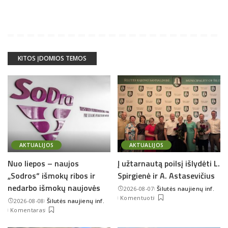
KITOS ĮDOMIOS TEMOS
AKTUALIJOS
AKTUALIJOS
Nuo liepos – naujos
Į užtarnautą poilsį išlydėti L.
„Sodros“ išmokų ribos ir
Spirgienė ir A. Astasevičius
nedarbo išmokų naujovės
2026-08-07
Šilutės naujienų inf.
Posted
Komentuoti
2026-08-08
Šilutės naujienų inf.
by
Posted
Komentaras
by