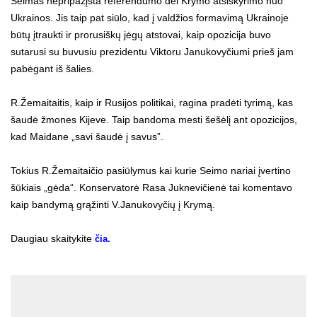
Seimas nepripažįsta referendumo dėl Krymo atsiskyrimo nuo
Ukrainos. Jis taip pat siūlo, kad į valdžios formavimą Ukrainoje
būtų įtraukti ir prorusiškų jėgų atstovai, kaip opozicija buvo
sutarusi su buvusiu prezidentu Viktoru Janukovyčiumi prieš jam
pabėgant iš šalies.
R.Žemaitaitis, kaip ir Rusijos politikai, ragina pradėti tyrimą, kas
šaudė žmones Kijeve. Taip bandoma mesti šešėlį ant opozicijos,
kad Maidane „savi šaudė į savus”.
Tokius R.Žemaitaičio pasiūlymus kai kurie Seimo nariai įvertino
šūkiais „gėda“. Konservatorė Rasa Juknevičienė tai komentavo
kaip bandymą grąžinti V.Janukovyčių į Krymą.
Daugiau skaitykite
čia.