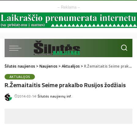
– Reklama –
Šilutės naujienos
>
Naujienos
>
Aktualijos
>
R.Žemaitaitis Seime prakalbo Rusijos žodžiais
AKTUALIJOS
R.Žemaitaitis Seime prakalbo Rusijos žodžiais
2014-03-14
Šilutės naujienų inf.
Posted
by