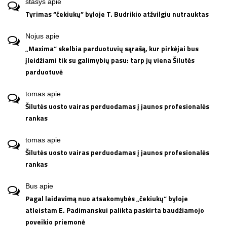
stasys
apie
Tyrimas “čekiukų” byloje T. Budrikio atžvilgiu nutrauktas
Nojus
apie
„Maxima“ skelbia parduotuvių sąrašą, kur pirkėjai bus
įleidžiami tik su galimybių pasu: tarp jų viena Šilutės
parduotuvė
tomas
apie
Šilutės uosto vairas perduodamas į jaunos profesionalės
rankas
tomas
apie
Šilutės uosto vairas perduodamas į jaunos profesionalės
rankas
Bus
apie
Pagal laidavimą nuo atsakomybės „čekiukų“ byloje
atleistam E. Padimanskui palikta paskirta baudžiamojo
poveikio priemonė