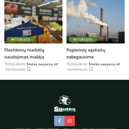
AKTUALIJOS
AKTUALIJOS
Plastikinių maišelių
Popierinių sąskaitų
naudojimas mažėja
nebegausime
2026-08-03
Šilutės naujienų inf.
2026-08-02
Šilutės naujienų inf.
Posted
Posted
Komentuoti
Komentuoti
by
by