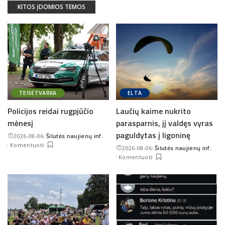
KITOS ĮDOMIOS TEMOS
TEISĖTVARKA
ELTA
Policijos reidai rugpjūčio
Laučių kaime nukrito
mėnesį
parasparnis, jį valdęs vyras
paguldytas į ligoninę
2026-08-06
Šilutės naujienų inf.
Posted
Komentuoti
2026-08-06
Šilutės naujienų inf.
by
Posted
Komentuoti
by