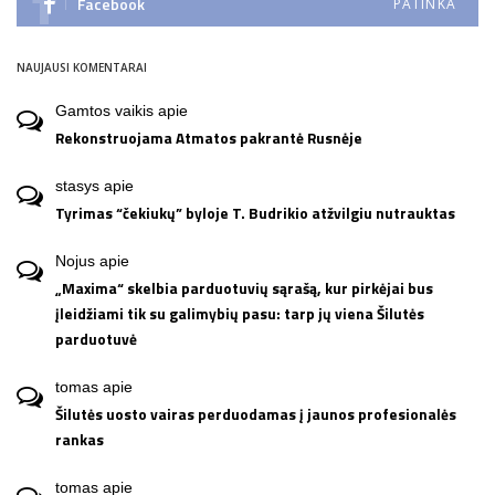
Facebook
PATINKA
NAUJAUSI KOMENTARAI
Gamtos vaikis
apie
Rekonstruojama Atmatos pakrantė Rusnėje
stasys
apie
Tyrimas “čekiukų” byloje T. Budrikio atžvilgiu nutrauktas
Nojus
apie
„Maxima“ skelbia parduotuvių sąrašą, kur pirkėjai bus
įleidžiami tik su galimybių pasu: tarp jų viena Šilutės
parduotuvė
tomas
apie
Šilutės uosto vairas perduodamas į jaunos profesionalės
rankas
tomas
apie