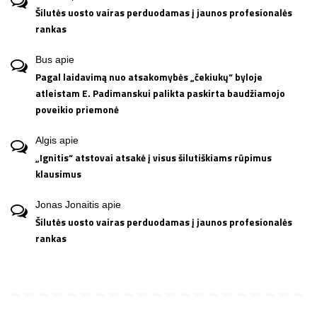
Šilutės uosto vairas perduodamas į jaunos profesionalės
rankas
Bus
apie
Pagal laidavimą nuo atsakomybės „čekiukų“ byloje
atleistam E. Padimanskui palikta paskirta baudžiamojo
poveikio priemonė
Algis
apie
„Ignitis“ atstovai atsakė į visus šilutiškiams rūpimus
klausimus
Jonas Jonaitis
apie
Šilutės uosto vairas perduodamas į jaunos profesionalės
rankas