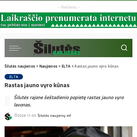
– Reklama –
Šilutės naujienos
>
Naujienos
>
ELTA
>
Rastas jauno vyro kūnas
ELTA
Rastas jauno vyro kūnas
Šilutės rajone šeštadienio popietę rastas jauno vyro
lavonas.
2024-11-03
Šilutės naujienų inf.
Posted
by