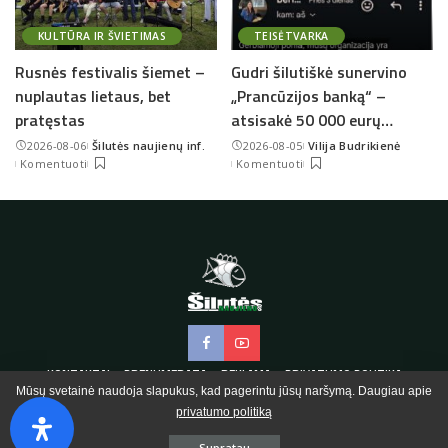
KULTŪRA IR ŠVIETIMAS
TEISĖTVARKA
Rusnės festivalis šiemet –
Gudri šilutiškė sunervino
nuplautas lietaus, bet
„Prancūzijos banką“ –
pratęstas
atsisakė 50 000 eurų…
2026-08-06
Šilutės naujienų inf.
2026-08-05
Vilija Budrikienė
Posted
Posted
Komentuoti
Komentuoti
by
by
KONTAKTAI
PRENUMERATA
REKLAMA
PRIVATUMO POLITIKA
Mūsų svetainė naudoja slapukus, kad pagerintu jūsų naršymą. Daugiau apie
privatumo politiką
© 2020 Šilutės naujienos.
Supratau