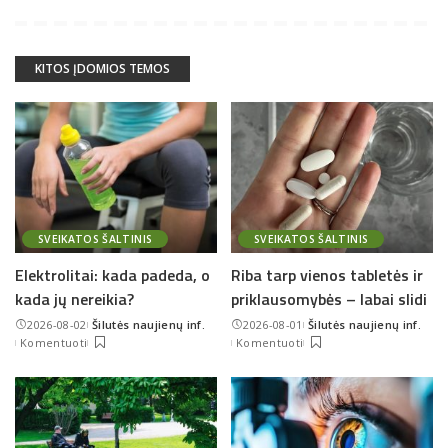
KITOS ĮDOMIOS TEMOS
SVEIKATOS ŠALTINIS
SVEIKATOS ŠALTINIS
Elektrolitai: kada padeda, o
Riba tarp vienos tabletės ir
kada jų nereikia?
priklausomybės – labai slidi
2026-08-02
Šilutės naujienų inf.
2026-08-01
Šilutės naujienų inf.
Posted
Posted
Komentuoti
Komentuoti
by
by