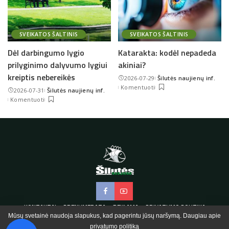
SVEIKATOS ŠALTINIS
SVEIKATOS ŠALTINIS
Dėl darbingumo lygio
Katarakta: kodėl nepadeda
prilyginimo dalyvumo lygiui
akiniai?
kreiptis nebereikės
2026-07-29
Šilutės naujienų inf.
Posted
Komentuoti
2026-07-31
Šilutės naujienų inf.
by
Posted
Komentuoti
by
KONTAKTAI
PRENUMERATA
REKLAMA
PRIVATUMO POLITIKA
Mūsų svetainė naudoja slapukus, kad pagerintu jūsų naršymą. Daugiau apie
privatumo politiką