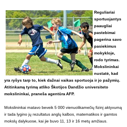
Reguliariai
sportuojantys
paaugliai
pastebimai
pagerina savo
pasiekimus
mokykloje,
rodo tyrimas.
Mokslininkai
nustatė, kad
yra ryšys tarp to, kiek dažnai vaikas sportuoja ir jo pažymių.
Atitinkamą tyrimą atliko Škotijos Dandžio universiteto
mokslininkai, praneša agentūra AFP.
Mokslininkai matavo beveik 5 000 vienuolikamečių fizinį aktyvumą
ir tada lygino jų rezultatus anglų kalbos, matematikos ir gamtos
mokslų dalykuose, kai jie buvo 11, 13 ir 16 metų amžiaus.