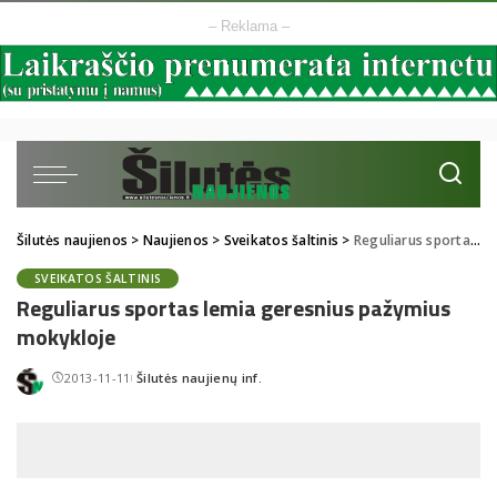
– Reklama –
Šilutės naujienos
>
Naujienos
>
Sveikatos šaltinis
>
Reguliarus sportas lemia geresnius pažymius mokykloje
SVEIKATOS ŠALTINIS
Reguliarus sportas lemia geresnius pažymius
mokykloje
2013-11-11
Šilutės naujienų inf.
Posted
by