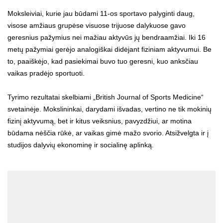
Moksleiviai, kurie jau būdami 11-os sportavo palyginti daug,
visose amžiaus grupėse visuose trijuose dalykuose gavo
geresnius pažymius nei mažiau aktyvūs jų bendraamžiai. Iki 16
metų pažymiai gerėjo analogiškai didėjant fiziniam aktyvumui. Be
to, paaiškėjo, kad pasiekimai buvo tuo geresni, kuo anksčiau
vaikas pradėjo sportuoti.
Tyrimo rezultatai skelbiami „British Journal of Sports Medicine“
svetainėje. Mokslininkai, darydami išvadas, vertino ne tik mokinių
fizinį aktyvumą, bet ir kitus veiksnius, pavyzdžiui, ar motina
būdama nėščia rūkė, ar vaikas gimė mažo svorio. Atsižvelgta ir į
studijos dalyvių ekonominę ir socialinę aplinką.