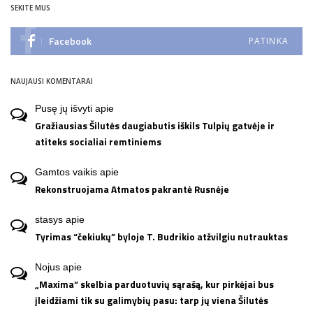
SEKITE MUS
Facebook
PATINKA
NAUJAUSI KOMENTARAI
Pusę jų išvyti
apie
Gražiausias Šilutės daugiabutis iškils Tulpių gatvėje ir
atiteks socialiai remtiniems
Gamtos vaikis
apie
Rekonstruojama Atmatos pakrantė Rusnėje
stasys
apie
Tyrimas “čekiukų” byloje T. Budrikio atžvilgiu nutrauktas
Nojus
apie
„Maxima“ skelbia parduotuvių sąrašą, kur pirkėjai bus
įleidžiami tik su galimybių pasu: tarp jų viena Šilutės