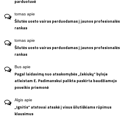
parduotuvė
tomas
apie
Šilutės uosto vairas perduodamas į jaunos profesionalės
rankas
tomas
apie
Šilutės uosto vairas perduodamas į jaunos profesionalės
rankas
Bus
apie
Pagal laidavimą nuo atsakomybės „čekiukų“ byloje
atleistam E. Padimanskui palikta paskirta baudžiamojo
poveikio priemonė
Algis
apie
„Ignitis“ atstovai atsakė į visus šilutiškiams rūpimus
klausimus