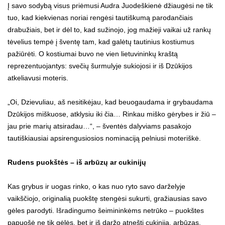
Į savo sodybą visus priėmusi Audra Juodeškienė džiaugėsi ne tik
tuo, kad kiekvienas noriai rengėsi tautiškumą parodančiais
drabužiais, bet ir dėl to, kad sužinojo, jog mažieji vaikai už rankų
tėvelius tempė į šventę tam, kad galėtų tautinius kostiumus
pažiūrėti. O kostiumai buvo ne vien lietuvininkų kraštą
reprezentuojantys: svečių šurmulyje sukiojosi ir iš Dzūkijos
atkeliavusi moteris.
„Oi, Dzievuliau, aš nesitikėjau, kad beuogaudama ir grybaudama
Dzūkijos miškuose, atklysiu iki čia… Rinkau miško gėrybes ir žiū –
jau prie marių atsiradau…“, – šventės dalyviams pasakojo
tautiškiausiai apsirengusiosios nominaciją pelniusi moteriškė.
Rudens puokštės – iš arbūzų ar cukinijų
Kas grybus ir uogas rinko, o kas nuo ryto savo darželyje
vaikščiojo, originalią puokštę stengėsi sukurti, gražiausias savo
gėles parodyti. Išradingumo šeimininkėms netrūko – puokštes
papuošė ne tik gėlės, bet ir iš daržo atnešti cukinija, arbūzas,