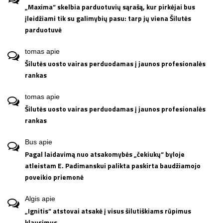
„Maxima“ skelbia parduotuvių sąrašą, kur pirkėjai bus
įleidžiami tik su galimybių pasu: tarp jų viena Šilutės
parduotuvė
tomas
apie
Šilutės uosto vairas perduodamas į jaunos profesionalės
rankas
tomas
apie
Šilutės uosto vairas perduodamas į jaunos profesionalės
rankas
Bus
apie
Pagal laidavimą nuo atsakomybės „čekiukų“ byloje
atleistam E. Padimanskui palikta paskirta baudžiamojo
poveikio priemonė
Algis
apie
„Ignitis“ atstovai atsakė į visus šilutiškiams rūpimus
klausimus