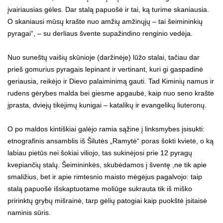
įvairiausias gėles. Dar stalą papuošė ir tai, ką turime skaniausia.
O skaniausi mūsų krašte nuo amžių amžinųjų – tai šeimininkių
pyragai“, – su derliaus švente supažindino renginio vedėja.
Nuo suneštų vaišių skūnioje (daržinėje) lūžo stalai, tačiau dar
prieš gomurius pyragais lepinant ir vertinant, kuri gi gaspadinė
geriausia, reikėjo ir Dievo palaiminimą gauti. Tad Kiminių namus ir
rudens gėrybes malda bei giesme apgaubė, kaip nuo seno krašte
įprasta, dviejų tikėjimų kunigai – katalikų ir evangelikų liuteronų.
O po maldos kintiškiai galėjo ramia sąžine į linksmybes įsisukti:
etnografinis ansamblis iš Šilutės „Ramytė“ poras šokti kvietė, o ką
labiau pietūs nei šokiai viliojo, tas sukinėjosi prie 12 pyragų
kvepiančių stalų. Šeimininkės, skubėdamos į šventę ,ne tik apie
smaližius, bet ir apie rimtesnio maisto mėgėjus pagalvojo: taip
stalą papuošė išskaptuotame moliūge sukrauta tik iš miško
pririnktų grybų mišrainė, tarp gėlių patogiai kaip puokštė įsitaisė
naminis sūris.