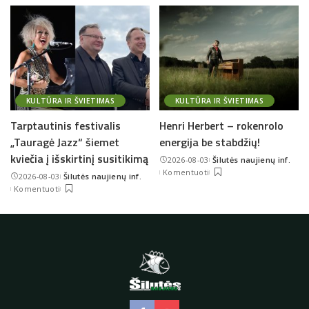
KULTŪRA IR ŠVIETIMAS
KULTŪRA IR ŠVIETIMAS
Tarptautinis festivalis
Henri Herbert – rokenrolo
„Tauragė Jazz“ šiemet
energija be stabdžių!
kviečia į išskirtinį susitikimą
2026-08-03
Šilutės naujienų inf.
Posted
Komentuoti
2026-08-03
Šilutės naujienų inf.
by
Posted
Komentuoti
by