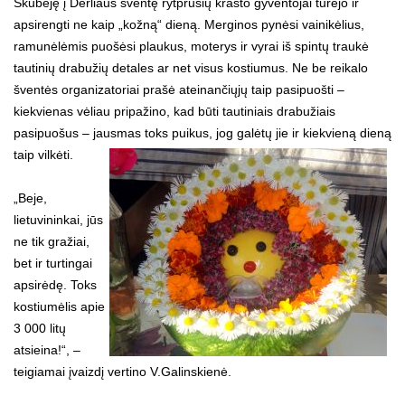
Skubėję į Derliaus šventę rytprūsių krašto gyventojai turėjo ir
apsirengti ne kaip „kožną“ dieną. Merginos pynėsi vainikėlius,
ramunėlėmis puošėsi plaukus, moterys ir vyrai iš spintų traukė
tautinių drabužių detales ar net visus kostiumus. Ne be reikalo
šventės organizatoriai prašė ateinančiųjų taip pasipuošti –
kiekvienas vėliau pripažino, kad būti tautiniais drabužiais
pasipuošus – jausmas toks puikus, jog galėtų jie ir kiekvieną dieną
taip vilkėti.
„Beje,
lietuvininkai, jūs
ne tik gražiai,
bet ir turtingai
apsirėdę. Toks
kostiumėlis apie
3 000 litų
atsieina!“, –
teigiamai įvaizdį vertino V.Galinskienė.