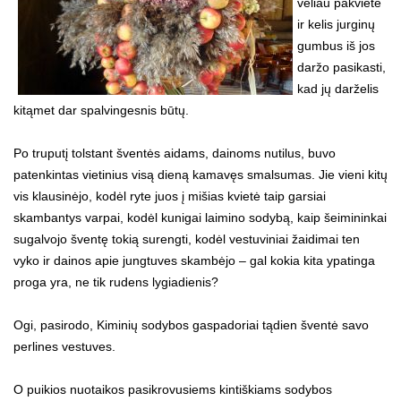
vėliau pakvietė
ir kelis jurginų
gumbus iš jos
daržo pasikasti,
kad jų darželis
kitąmet dar spalvingesnis būtų.
Po truputį tolstant šventės aidams, dainoms nutilus, buvo
patenkintas vietinius visą dieną kamavęs smalsumas. Jie vieni kitų
vis klausinėjo, kodėl ryte juos į mišias kvietė taip garsiai
skambantys varpai, kodėl kunigai laimino sodybą, kaip šeimininkai
sugalvojo šventę tokią surengti, kodėl vestuviniai žaidimai ten
vyko ir dainos apie jungtuves skambėjo – gal kokia kita ypatinga
proga yra, ne tik rudens lygiadienis?
Ogi, pasirodo, Kiminių sodybos gaspadoriai tądien šventė savo
perlines vestuves.
O puikios nuotaikos pasikrovusiems kintiškiams sodybos