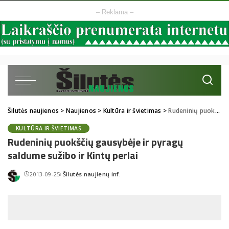
– Reklama –
Šilutės naujienos
>
Naujienos
>
Kultūra ir švietimas
>
Rudeninių puokščių gausybėje ir pyragų saldume sužibo ir Kintų perlai
KULTŪRA IR ŠVIETIMAS
Rudeninių puokščių gausybėje ir pyragų
saldume sužibo ir Kintų perlai
2013-09-25
Šilutės naujienų inf.
Posted
by