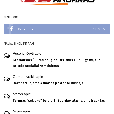
SEKITE MUS
Facebook
PATINKA
NAUJAUSI KOMENTARAI
Pusę jų išvyti
apie
Gražiausias Šilutės daugiabutis iškils Tulpių gatvėje ir
atiteks socialiai remtiniems
Gamtos vaikis
apie
Rekonstruojama Atmatos pakrantė Rusnėje
stasys
apie
Tyrimas “čekiukų” byloje T. Budrikio atžvilgiu nutrauktas
Nojus
apie