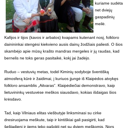
kuriame sudėta
net dviejų
gaspadinių
meilė.
Kafijos ir tijos (kavos ir arbatos) kvapams kutenant nosį, folkloro
dainininkai stengėsi kiekvieno ausis dainų žodžiais paliesti. O šios
skambėjo apie mūsų krašto mandras mergeles ir jų raudas, kad
bernelis ne toks geras pasitaikė, kokį jai žadėjo.
Ruduo – vestuvių metas, todėl Kiminių sodyboje šventišką
atmosferą kūrė ir žaidimai, į kuriuos įjungė iš Klaipėdos atvykęs
folkloro ansamblis „Aitvaras“. Klaipėdiečiai demonstravo, kaip
lietuvininkų vestuvėse meškos siausdavo, kokias išdaigas šios
krėsdavo.
Tad, kaip Vilniaus elitas viešbutyje linksminasi su cirke
dresiruojama meškute, taip ir kintiškiai gali pasigirti, kad
šeštadienį ir jiems teko pašokti net su dviem meškomis. Nors