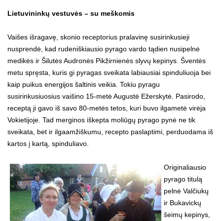
Lietuvininkų vestuvės – su meškomis
Vaišes išragavę, skonio receptorius pralavinę susirinkusieji
nusprendė, kad rudeniškiausio pyrago vardo tądien nusipelnė
medikės ir Šilutės Audronės Pikžirnienės slyvų kepinys. Šventės
metu spręsta, kuris gi pyragas sveikata labiausiai spinduliuoja bei
kaip puikus energijos šaltinis veikia. Tokiu pyragu
susirinkusiuosius vaišino 15-metė Augustė Ežerskytė. Pasirodo,
receptą ji gavo iš savo 80-metės tetos, kuri buvo ilgametė virėja
Vokietijoje. Tad merginos iškepta moliūgų pyrago pynė ne tik
sveikata, bet ir ilgaamžiškumu, recepto paslaptimi, perduodama iš
kartos į kartą, spinduliavo.
Originaliausio
pyrago titulą
pelnė Valčiukų
ir Bukavickų
šeimų kepinys,