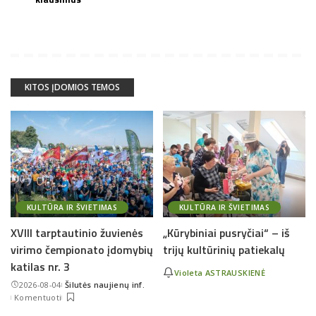
KITOS ĮDOMIOS TEMOS
KULTŪRA IR ŠVIETIMAS
KULTŪRA IR ŠVIETIMAS
XVIII tarptautinio žuvienės
„Kūrybiniai pusryčiai“ – iš
virimo čempionato įdomybių
trijų kultūrinių patiekalų
katilas nr. 3
Violeta ASTRAUSKIENĖ
2026-08-04
Šilutės naujienų inf.
Posted
Komentuoti
by