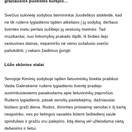
gražiausios puokštės kūrėjos…
Svečius sukvietę sodybos šeimininkai Juodeškos atskleidė, kad
ne tik rudens lygiadienis tądien atkeliavo į jų sodybą: derliaus
šventės metu perlais sužibėjo jų vestuvių metinės. Tad
muzikantai, nuo linksmybių prakaito išpilti, iš širdies liejo
vestuvines dainas, nepamiršo nė vieno sušalusio svečio
pašokdinti, į vakaro žaidimus įjungti.
Lūžo skūnios stalai
Senojoje Kiminių sodyboje tądien lietuvininkų šnekta prabilusi
Vaida Galinskienė rudens lygiadienio šventę pradėjo
susirinkusiesiems pasakodama apie lietuvininkų papročius.
Rudens lygiadienis, pasak senolių pastebėjimų, dažniausiai
būdavo graži diena. Rodos, išminties prisisėmę senoliai ir šį kartą
neapsiriko, nes po lietingos savaitės būtent šeštadienį saulė
spinduliais ir gražiu oru palepino, kitą dieną vėl užleisdama vietą
debesims ir lietui.