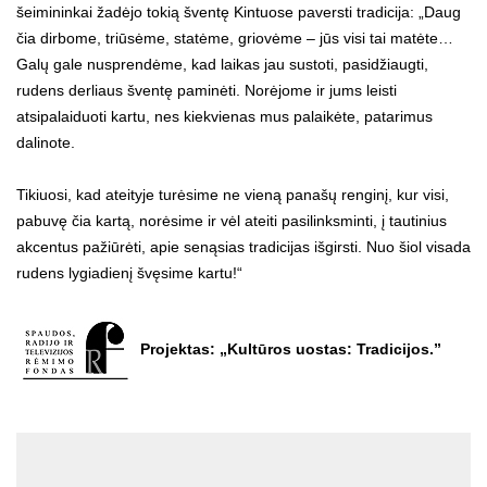
šeimininkai žadėjo tokią šventę Kintuose paversti tradicija: „Daug
čia dirbome, triūsėme, statėme, griovėme – jūs visi tai matėte…
Galų gale nusprendėme, kad laikas jau sustoti, pasidžiaugti,
rudens derliaus šventę paminėti. Norėjome ir jums leisti
atsipalaiduoti kartu, nes kiekvienas mus palaikėte, patarimus
dalinote.
Tikiuosi, kad ateityje turėsime ne vieną panašų renginį, kur visi,
pabuvę čia kartą, norėsime ir vėl ateiti pasilinksminti, į tautinius
akcentus pažiūrėti, apie senąsias tradicijas išgirsti. Nuo šiol visada
rudens lygiadienį švęsime kartu!“
Projektas: „Kultūros uostas: Tradicijos.”