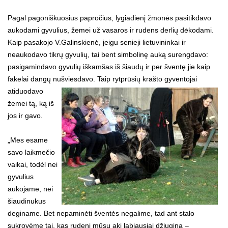
Pagal pagoniškuosius papročius, lygiadienį žmonės pasitikdavo
aukodami gyvulius, žemei už vasaros ir rudens derlių dėkodami.
Kaip pasakojo V.Galinskienė, jeigu senieji lietuvininkai ir
neaukodavo tikrų gyvulių, tai bent simbolinę auką surengdavo:
pasigamindavo gyvulių iškamšas iš šiaudų ir per šventę jie kaip
fakelai dangų nušviesdavo.
Taip rytprūsių krašto gyventojai
atiduodavo
žemei tą, ką iš
jos ir gavo.
„Mes esame
savo laikmečio
vaikai, todėl nei
gyvulius
aukojame, nei
šiaudinukus
deginame. Bet nepaminėti šventės negalime, tad ant stalo
sukrovėme tai, kas rudenį mūsų akį labiausiai džiugina –