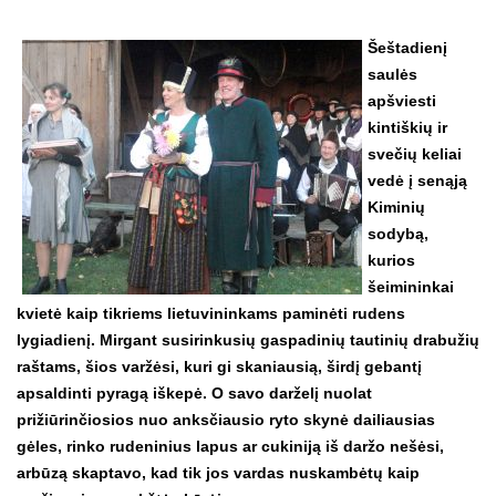
Šeštadienį
saulės
apšviesti
kintiškių ir
svečių keliai
vedė į senąją
Kiminių
sodybą,
kurios
šeimininkai
kvietė kaip tikriems lietuvininkams paminėti rudens
lygiadienį. Mirgant susirinkusių gaspadinių tautinių drabužių
raštams, šios varžėsi, kuri gi skaniausią, širdį gebantį
apsaldinti pyragą iškepė. O savo darželį nuolat
prižiūrinčiosios nuo anksčiausio ryto skynė dailiausias
gėles, rinko rudeninius lapus ar cukiniją iš daržo nešėsi,
arbūzą skaptavo, kad tik jos vardas nuskambėtų kaip