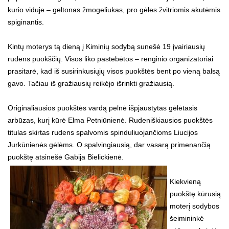
kurio viduje – geltonas žmogeliukas, pro gėles žvitriomis akutėmis
spiginantis.
Kintų moterys tą dieną į Kiminių sodybą sunešė 19 įvairiausių
rudens puokščių. Visos liko pastebėtos – renginio organizatoriai
prasitarė, kad iš susirinkusiųjų visos puokštės bent po vieną balsą
gavo. Tačiau iš gražiausių reikėjo išrinkti gražiausią.
Originaliausios puokštės vardą pelnė išpjaustytas gėlėtasis
arbūzas, kurį kūrė Elma Petniūnienė. Rudeniškiausios puokštės
titulas skirtas rudens spalvomis spinduliuojančioms Liucijos
Jurkūnienės gėlėms. O spalvingiausią, dar vasarą primenančią
puokštę atsinešė Gabija Bielickienė.
Kiekvieną
puokštę kūrusią
moterį sodybos
šeimininkė