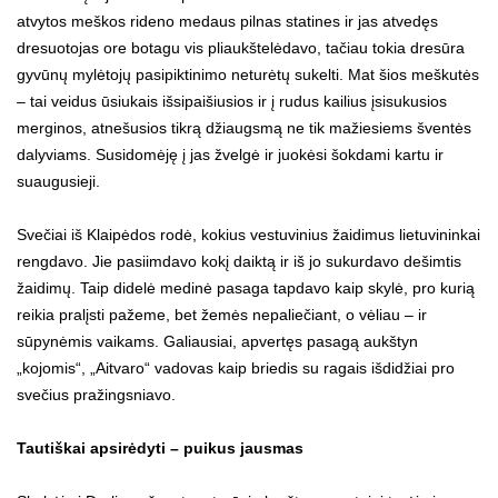
atvytos meškos rideno medaus pilnas statines ir jas atvedęs
dresuotojas ore botagu vis pliaukštelėdavo, tačiau tokia dresūra
gyvūnų mylėtojų pasipiktinimo neturėtų sukelti. Mat šios meškutės
– tai veidus ūsiukais išsipaišiusios ir į rudus kailius įsisukusios
merginos, atnešusios tikrą džiaugsmą ne tik mažiesiems šventės
dalyviams. Susidomėję į jas žvelgė ir juokėsi šokdami kartu ir
suaugusieji.
Svečiai iš Klaipėdos rodė, kokius vestuvinius žaidimus lietuvininkai
rengdavo. Jie pasiimdavo kokį daiktą ir iš jo sukurdavo dešimtis
žaidimų. Taip didelė medinė pasaga tapdavo kaip skylė, pro kurią
reikia pralįsti pažeme, bet žemės nepaliečiant, o vėliau – ir
sūpynėmis vaikams. Galiausiai, apvertęs pasagą aukštyn
„kojomis“, „Aitvaro“ vadovas kaip briedis su ragais išdidžiai pro
svečius pražingsniavo.
Tautiškai apsirėdyti – puikus jausmas