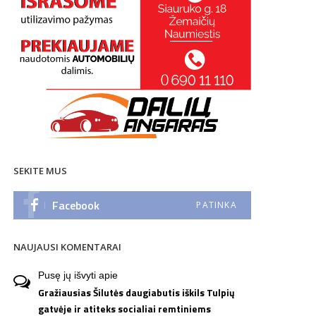
SEKITE MUS
Facebook
PATINKA
NAUJAUSI KOMENTARAI
Pusę jų išvyti
apie
Gražiausias Šilutės daugiabutis iškils Tulpių
gatvėje ir atiteks socialiai remtiniems