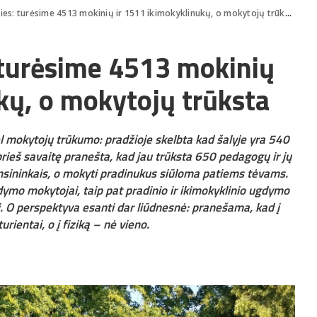
ies: turėsime 4513 mokinių ir 1511 ikimokyklinukų, o mokytojų trūksta
 turėsime 4513 mokinių
kų, o mokytojų trūksta
l mokytojų trūkumo: pradžioje skelbta kad šalyje yra 540
prieš savaitę pranešta, kad jau trūksta 650 pedagogų ir jų
sininkais, o mokyti pradinukus siūloma patiems tėvams.
gdymo mokytojai, taip pat pradinio ir ikimokyklinio ugdymo
i. O perspektyva esanti dar liūdnesnė: pranešama, kad į
rientai, o į fiziką – nė vieno.