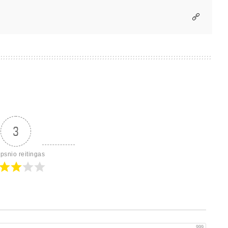
3
ipsnio reitingas
999