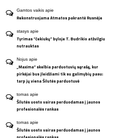
Gamtos vaikis
apie
Rekonstruojama Atmatos pakrantė Rusnėje
stasys
apie
Tyrimas “čekiukų” byloje T. Budrikio atžvilgiu
nutrauktas
Nojus
apie
„Maxima“ skelbia parduotuvių sąrašą, kur
pirkėjai bus įleidžiami tik su galimybių pasu:
tarp jų viena Šilutės parduotuvė
tomas
apie
Šilutės uosto vairas perduodamas į jaunos
profesionalės rankas
tomas
apie
Šilutės uosto vairas perduodamas į jaunos
profesionalės rankas