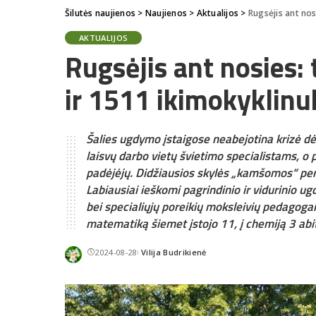
Šilutės naujienos
>
Naujienos
>
Aktualijos
>
Rugsėjis ant nos
AKTUALIJOS
Rugsėjis ant nosies:
ir 1511 ikimokyklinu
Šalies ugdymo įstaigose neabejotina krizė dė
laisvų darbo vietų švietimo specialistams, o 
padėjėjų. Didžiausios skylės „kamšomos“ pen
Labiausiai ieškomi pagrindinio ir vidurinio u
bei specialiųjų poreikių moksleivių pedagoga
matematiką šiemet įstojo 11, į chemiją 3 abitu
2024-08-28
Vilija Budrikienė
Posted
by