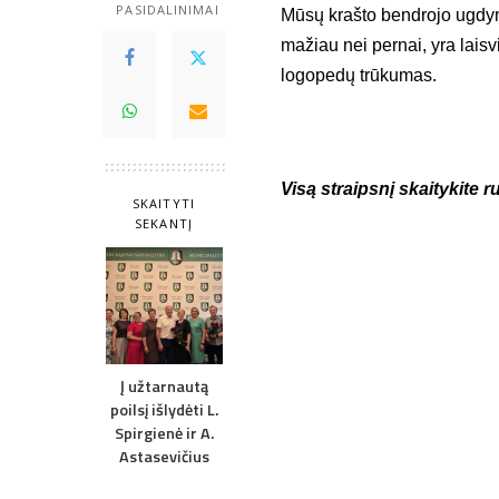
PASIDALINIMAI
Mūsų krašto bendrojo ugdy
mažiau nei pernai, yra laisv
logopedų trūkumas.
Visą straipsnį skaitykite 
SKAITYTI
SEKANTĮ
Į užtarnautą
poilsį išlydėti L.
Spirgienė ir A.
Astasevičius