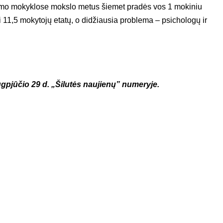
mo mokyklose mokslo metus šiemet pradės vos 1 mokiniu
i 11,5 mokytojų etatų, o didžiausia problema – psichologų ir
rugpjūčio 29 d. „Šilutės naujienų” numeryje.