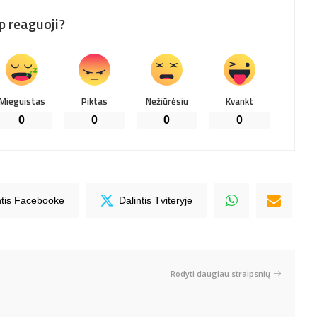
p reaguoji?
Mieguistas
Piktas
Nežiūrėsiu
Kvankt
0
0
0
0
ntis Facebooke
Dalintis Tviteryje
Rodyti daugiau straipsnių