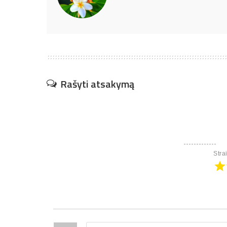
Rašyti atsakymą
Stra