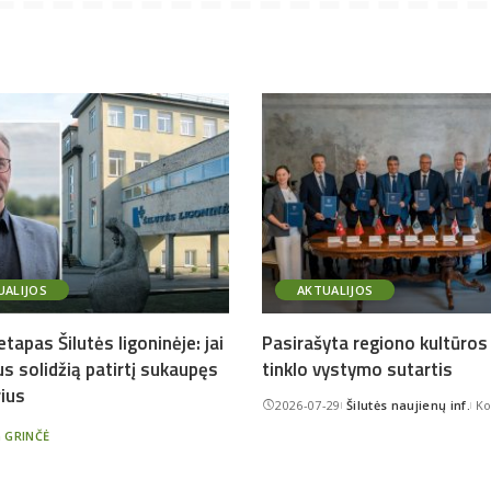
UALIJOS
AKTUALIJOS
tapas Šilutės ligoninėje: jai
Pasirašyta regiono kultūros 
s solidžią patirtį sukaupęs
tinklo vystymo sutartis
rius
2026-07-29
Šilutės naujienų inf.
Ko
Posted
by
a GRINČĖ