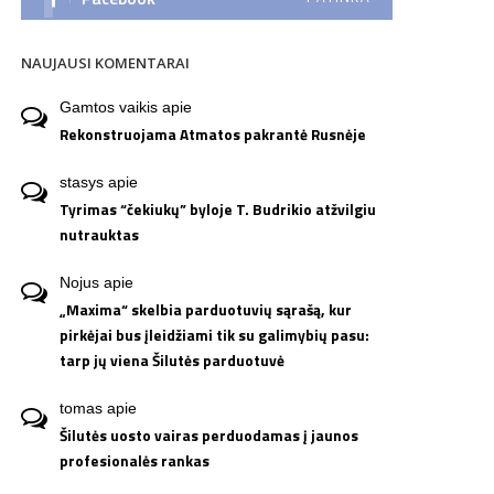
NAUJAUSI KOMENTARAI
Gamtos vaikis
apie
Rekonstruojama Atmatos pakrantė Rusnėje
stasys
apie
Tyrimas “čekiukų” byloje T. Budrikio atžvilgiu
nutrauktas
Nojus
apie
„Maxima“ skelbia parduotuvių sąrašą, kur
pirkėjai bus įleidžiami tik su galimybių pasu:
tarp jų viena Šilutės parduotuvė
tomas
apie
Šilutės uosto vairas perduodamas į jaunos
profesionalės rankas