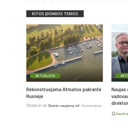
KITOS ĮDOMIOS TEMOS
AKTUALIJOS
AKT
Rekonstruojama Atmatos pakrantė
Naujas e
Rusnėje
vadovau
direkto
2026-07-30
Šilutės naujienų inf.
Komentaras
Posted
by
Saulin