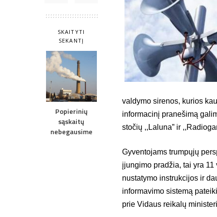
SKAITYTI
SEKANTĮ
valdymo sirenos, kurios kau
Popierinių
informacinį pranešimą galima 
sąskaitų
stočių ,,Laluna” ir ,,Radio
nebegausime
Gyventojams trumpųjų pers
įjungimo pradžia, tai yra 11 
nustatymo instrukcijos ir d
informavimo sistemą pateik
prie Vidaus reikalų minister