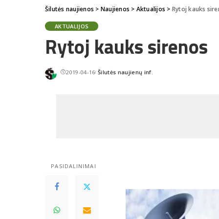
Šilutės naujienos
>
Naujienos
>
Aktualijos
>
Rytoj kauks sir
AKTUALIJOS
Rytoj kauks sirenos
2019-04-16
Šilutės naujienų inf.
Posted
by
PASIDALINIMAI