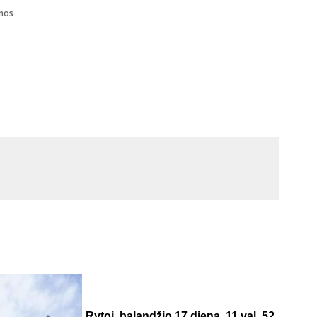
enos
Rytoj, balandžio 17 dieną, 11 val. 52