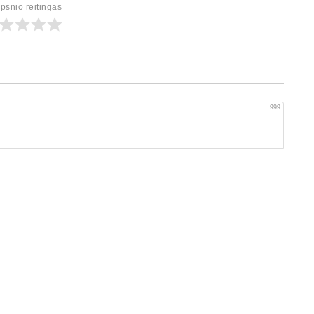
ipsnio reitingas
999