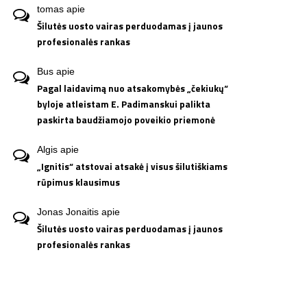
tomas
apie
Šilutės uosto vairas perduodamas į jaunos
profesionalės rankas
Bus
apie
Pagal laidavimą nuo atsakomybės „čekiukų“
byloje atleistam E. Padimanskui palikta
paskirta baudžiamojo poveikio priemonė
Algis
apie
„Ignitis“ atstovai atsakė į visus šilutiškiams
rūpimus klausimus
Jonas Jonaitis
apie
Šilutės uosto vairas perduodamas į jaunos
profesionalės rankas