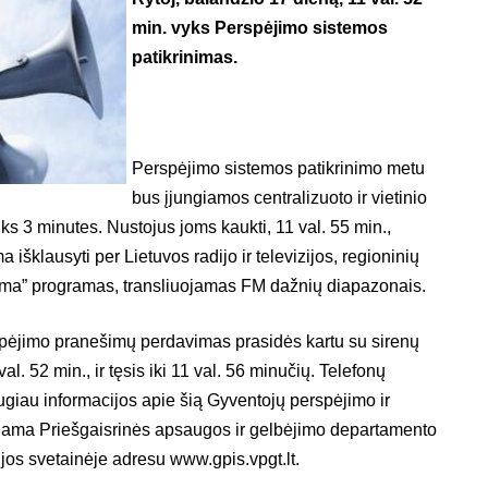
min. vyks Perspėjimo sistemos
patikrinimas.
Perspėjimo sistemos patikrinimo metu
bus įjungiamos centralizuoto ir vietinio
ks 3 minutes. Nustojus joms kaukti, 11 val. 55 min.,
išklausyti per Lietuvos radijo ir televizijos, regioninių
gama” programas, transliuojamas FM dažnių diapazonais.
pėjimo pranešimų perdavimas prasidės kartu su sirenų
val. 52 min., ir tęsis iki 11 val. 56 minučių. Telefonų
augiau informacijos apie šią Gyventojų perspėjimo ir
iama Priešgaisrinės apsaugos ir gelbėjimo departamento
ijos svetainėje adresu www.gpis.vpgt.lt.