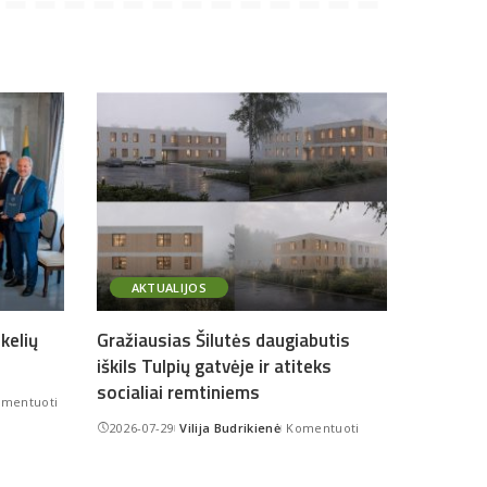
AKTUALIJOS
kelių
Gražiausias Šilutės daugiabutis
iškils Tulpių gatvėje ir atiteks
socialiai remtiniems
mentuoti
2026-07-29
Vilija Budrikienė
Komentuoti
Posted
by