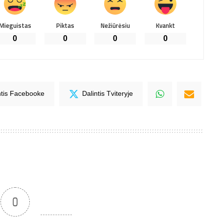
Mieguistas
Piktas
Nežiūrėsiu
Kvankt
0
0
0
0
ntis Facebooke
Dalintis Tviteryje
0