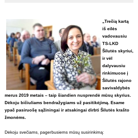
„Trečią kartą
iš eilės
vadovausiu
TS-LKD
Šilutės skyriui,
ir vėl
dalyvausiu
rinkimuose į
Šilutės rajono
savivaldybės
merus 2019 metais – taip šiandien nusprendė mūsų skyrius.
Dėkoju bičiuliams bendražygiams už pasitikėjimą. Esame
ypač pasiruošę sąžiningai ir atsakingai dirbti Šilutės krašto
žmonėms.
Dėkoju svečiams, pagerbusiems mūsų susirinkimą: