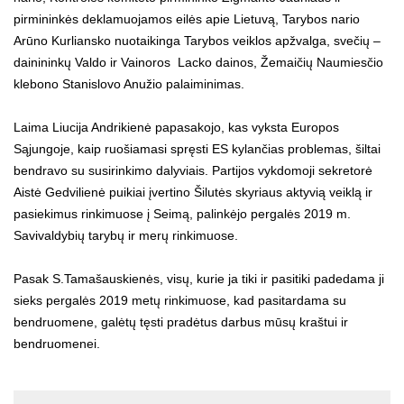
pirmininkės deklamuojamos eilės apie Lietuvą, Tarybos nario
Arūno Kurliansko nuotaikinga Tarybos veiklos apžvalga, svečių –
dainininkų Valdo ir Vainoros Lacko dainos, Žemaičių Naumiesčio
klebono Stanislovo Anužio palaiminimas.
Laima Liucija Andrikienė papasakojo, kas vyksta Europos
Sąjungoje, kaip ruošiamasi spręsti ES kylančias problemas, šiltai
bendravo su susirinkimo dalyviais. Partijos vykdomoji sekretorė
Aistė Gedvilienė puikiai įvertino Šilutės skyriaus aktyvią veiklą ir
pasiekimus rinkimuose į Seimą, palinkėjo pergalės 2019 m.
Savivaldybių tarybų ir merų rinkimuose.
Pasak S.Tamašauskienės, visų, kurie ja tiki ir pasitiki padedama ji
sieks pergalės 2019 metų rinkimuose, kad pasitardama su
bendruomene, galėtų tęsti pradėtus darbus mūsų kraštui ir
bendruomenei.