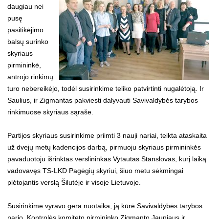
daugiau nei
pusę
pasitikėjimo
balsų surinko
skyriaus
pirmininkė,
antrojo rinkimų
turo nebereikėjo, todėl susirinkime teliko patvirtinti nugalėtoją. Ir
Saulius, ir Zigmantas pakviesti dalyvauti Savivaldybės tarybos
rinkimuose skyriaus sąraše.
Partijos skyriaus susirinkime priimti 3 nauji nariai, teikta ataskaita
už dvejų metų kadencijos darbą, pirmuoju skyriaus pirmininkės
pavaduotoju išrinktas verslininkas Vytautas Stanslovas, kurį laiką
vadovavęs TS-LKD Pagėgių skyriui, šiuo metu sėkmingai
plėtojantis verslą Šilutėje ir visoje Lietuvoje.
Susirinkime vyravo gera nuotaika, ją kūrė Savivaldybės tarybos
nario, Kontrolės komiteto pirmininko Zigmanto Jauniaus ir