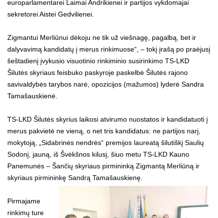
europarlamentarei Laimai Andrikienei ir partijos vykdomajai
sekretorei Aistei Gedvilienei.
Zigmantui Merliūnui dėkoju ne tik už viešnagę, pagalbą, bet ir
dalyvavimą kandidatų į merus rinkimuose“, – tokį įrašą po praėjusį
šeštadienį įvykusio visuotinio rinkiminio susirinkimo TS-LKD
Šilutės skyriaus feisbuko paskyroje paskelbė Šilutės rajono
savivaldybės tarybos narė, opozicijos (mažumos) lyderė Sandra
Tamašauskienė.
TS-LKD Šilutės skyrius laikosi atvirumo nuostatos ir kandidatuoti į
merus pakvietė ne vieną, o net tris kandidatus: ne partijos narį,
mokytoją, „Sidabrinės nendrės“ premijos laureatą šilutiškį Saulių
Sodonį, jauną, iš Švėkšnos kilusį, šiuo metu TS-LKD Kauno
Panemunės – Šančių skyriaus pirmininką Zigmantą Merliūną ir
skyriaus pirmininkę Sandrą Tamašauskienę.
Pirmajame
rinkimų ture