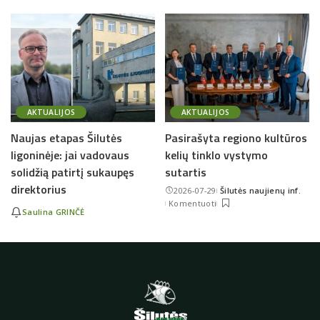
AKTUALIJOS
AKTUALIJOS
Naujas etapas Šilutės
Pasirašyta regiono kultūros
ligoninėje: jai vadovaus
kelių tinklo vystymo
solidžią patirtį sukaupęs
sutartis
direktorius
2026-07-29
Šilutės naujienų inf.
Posted
Komentuoti
by
Saulina GRINČĖ