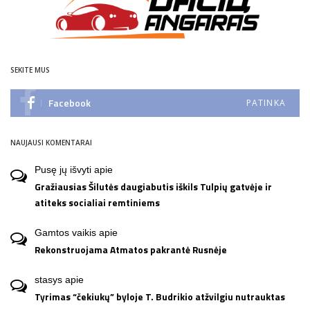
SEKITE MUS
Facebook
PATINKA
NAUJAUSI KOMENTARAI
Pusę jų išvyti
apie
Gražiausias Šilutės daugiabutis iškils Tulpių gatvėje ir
atiteks socialiai remtiniems
Gamtos vaikis
apie
Rekonstruojama Atmatos pakrantė Rusnėje
stasys
apie
Tyrimas “čekiukų” byloje T. Budrikio atžvilgiu nutrauktas