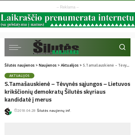
– Reklama –
Šilutės naujienos
>
Naujienos
>
Aktualijos
>
S.Tamašauskienė – Tėvynės sąjungos – Lietuvos krikščionių demokratų Šilutės skyriaus kandidatė į merus
AKTUALIJOS
S.Tamašauskienė – Tėvynės sąjungos – Lietuvos
krikščionių demokratų Šilutės skyriaus
kandidatė į merus
2018-04-28
Šilutės naujienų inf.
Posted
by