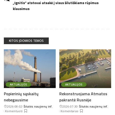
„Ignitis“ atstovai atsakė į visus šilutiškiams rūpimus
klausimus
KITOS ĮDOMIOS TEMOS
AKTUALIJOS
AKTUALIJOS
Popierinių sąskaitų
Rekonstruojama Atmatos
nebegausime
pakrantė Rusnėje
2026-08-02
Šilutės naujienų inf.
2026-07-30
Šilutės naujienų inf.
Posted
Posted
Komentuoti
Komentaras
by
by