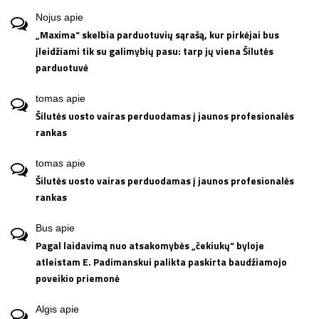
Nojus
apie
„Maxima“ skelbia parduotuvių sąrašą, kur pirkėjai bus
įleidžiami tik su galimybių pasu: tarp jų viena Šilutės
parduotuvė
tomas
apie
Šilutės uosto vairas perduodamas į jaunos profesionalės
rankas
tomas
apie
Šilutės uosto vairas perduodamas į jaunos profesionalės
rankas
Bus
apie
Pagal laidavimą nuo atsakomybės „čekiukų“ byloje
atleistam E. Padimanskui palikta paskirta baudžiamojo
poveikio priemonė
Algis
apie