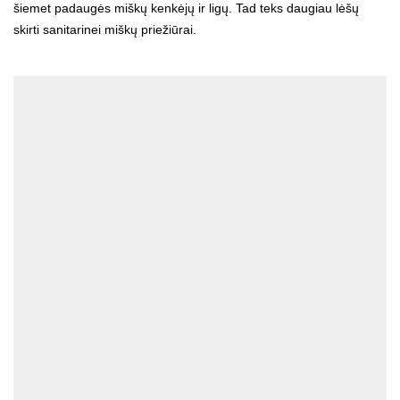
šiemet padaugės miškų kenkėjų ir ligų. Tad teks daugiau lėšų
skirti sanitarinei miškų priežiūrai.