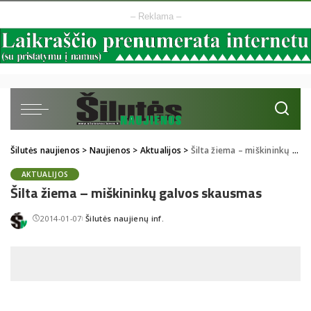
– Reklama –
Šilutės naujienos
>
Naujienos
>
Aktualijos
>
Šilta žiema – miškininkų galvos skausmas
AKTUALIJOS
Šilta žiema – miškininkų galvos skausmas
2014-01-07
Šilutės naujienų inf.
Posted
by