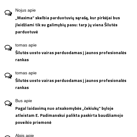
Nojus
apie
„Maxima“ skelbia parduotuvių sąrašą, kur pirkėjai bus
įleidžiami tik su galimybių pasu: tarp jų viena Šilutės
parduotuvė
tomas
apie
Šilutės uosto vairas perduodamas į jaunos profesionalės
rankas
tomas
apie
Šilutės uosto vairas perduodamas į jaunos profesionalės
rankas
Bus
apie
Pagal laidavimą nuo atsakomybės „čekiukų“ byloje
atleistam E. Padimanskui palikta paskirta baudžiamojo
poveikio priemonė
Algis
apie