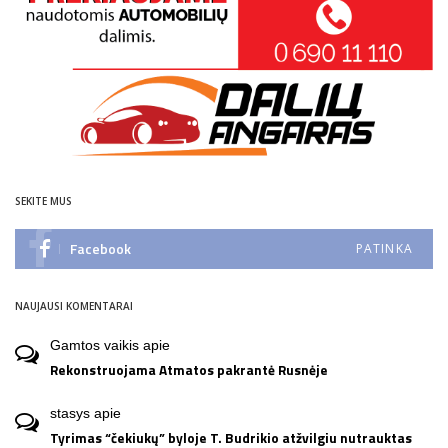
SEKITE MUS
Facebook
PATINKA
NAUJAUSI KOMENTARAI
Gamtos vaikis
apie
Rekonstruojama Atmatos pakrantė Rusnėje
stasys
apie
Tyrimas “čekiukų” byloje T. Budrikio atžvilgiu nutrauktas