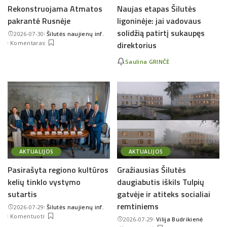
Rekonstruojama Atmatos
Naujas etapas Šilutės
pakrantė Rusnėje
ligoninėje: jai vadovaus
solidžią patirtį sukaupęs
2026-07-30
Šilutės naujienų inf.
Posted
Komentaras
direktorius
by
Saulina GRINČĖ
AKTUALIJOS
AKTUALIJOS
Pasirašyta regiono kultūros
Gražiausias Šilutės
kelių tinklo vystymo
daugiabutis iškils Tulpių
sutartis
gatvėje ir atiteks socialiai
remtiniems
2026-07-29
Šilutės naujienų inf.
Posted
Komentuoti
2026-07-29
Vilija Budrikienė
by
Posted