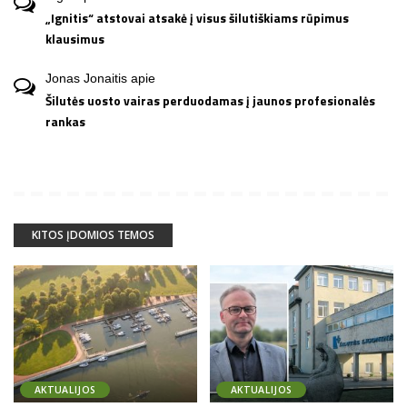
„Ignitis“ atstovai atsakė į visus šilutiškiams rūpimus
klausimus
Jonas Jonaitis
apie
Šilutės uosto vairas perduodamas į jaunos profesionalės
rankas
KITOS ĮDOMIOS TEMOS
AKTUALIJOS
AKTUALIJOS