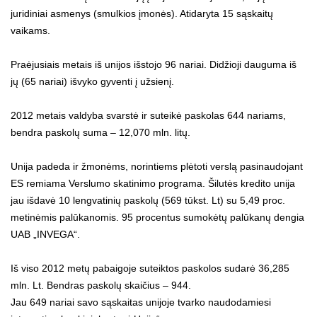
juridiniai asmenys (smulkios įmonės). Atidaryta 15 sąskaitų
vaikams.
Praėjusiais metais iš unijos išstojo 96 nariai. Didžioji dauguma iš
jų (65 nariai) išvyko gyventi į užsienį.
2012 metais valdyba svarstė ir suteikė paskolas 644 nariams,
bendra paskolų suma – 12,070 mln. litų.
Unija padeda ir žmonėms, norintiems plėtoti verslą pasinaudojant
ES remiama Verslumo skatinimo programa. Šilutės kredito unija
jau išdavė 10 lengvatinių paskolų (569 tūkst. Lt) su 5,49 proc.
metinėmis palūkanomis. 95 procentus sumokėtų palūkanų dengia
UAB „INVEGA“.
Iš viso 2012 metų pabaigoje suteiktos paskolos sudarė 36,285
mln. Lt. Bendras paskolų skaičius – 944.
Jau 649 nariai savo sąskaitas unijoje tvarko naudodamiesi