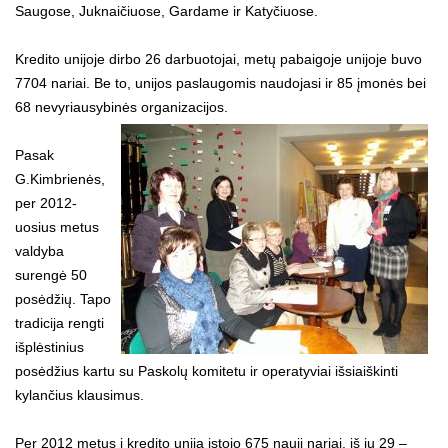
Saugose, Juknaičiuose, Gardame ir Katyčiuose.
Kredito unijoje dirbo 26 darbuotojai, metų pabaigoje unijoje buvo
7704 nariai. Be to, unijos paslaugomis naudojasi ir 85 įmonės bei
68 nevyriausybinės organizacijos.
Pasak
G.Kimbrienės,
per 2012-
uosius metus
valdyba
surengė 50
posėdžių. Tapo
tradicija rengti
išplėstinius
posėdžius kartu su Paskolų komitetu ir operatyviai išsiaiškinti
kylančius klausimus.
Per 2012 metus į kredito uniją įstojo 675 nauji nariai, iš jų 29 –