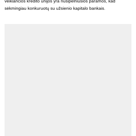
veikiančios kredito unijos yra nusipelniusios paramos, kad
sėkmingiau konkuruotų su užsienio kapitalo bankais.