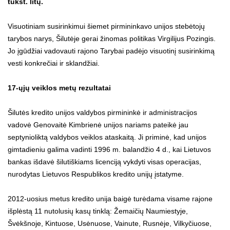
tūkst. litų.
Visuotiniam susirinkimui šiemet pirmininkavo unijos stebėtojų
tarybos narys, Šilutėje gerai žinomas politikas Virgilijus Pozingis.
Jo įgūdžiai vadovauti rajono Tarybai padėjo visuotinį susirinkimą
vesti konkrečiai ir sklandžiai.
17-ųjų veiklos metų rezultatai
Šilutės kredito unijos valdybos pirmininkė ir administracijos
vadovė Genovaitė Kimbrienė unijos nariams pateikė jau
septynioliktą valdybos veiklos ataskaitą. Ji priminė, kad unijos
gimtadieniu galima vadinti 1996 m. balandžio 4 d., kai Lietuvos
bankas išdavė šilutiškiams licenciją vykdyti visas operacijas,
nurodytas Lietuvos Respublikos kredito unijų įstatyme.
2012-uosius metus kredito unija baigė turėdama visame rajone
išplėstą 11 nutolusių kasų tinklą: Žemaičių Naumiestyje,
Švėkšnoje, Kintuose, Usėnuose, Vainute, Rusnėje, Vilkyčiuose,