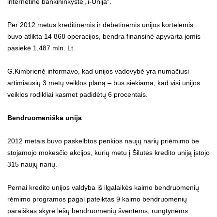
internetine bankininkyste „i-Unija“.
Per 2012 metus kreditinėmis ir debetinėmis unijos kortelėmis
buvo atlikta 14 868 operacijos, bendra finansinė apyvarta jomis
pasiekė 1,487 mln. Lt.
G.Kimbrienė informavo, kad unijos vadovybė yra numačiusi
artimiausių 3 metų veiklos planą – bus siekiama, kad visi unijos
veiklos rodikliai kasmet padidėtų 6 procentais.
Bendruomeniška unija
2012 metais buvo paskelbtos penkios naujų narių priėmimo be
stojamojo mokesčio akcijos, kurių metu į Šilutės kredito uniją įstojo
315 naujų narių.
Pernai kredito unijos valdyba iš ilgalaikės kaimo bendruomenių
rėmimo programos pagal pateiktas 9 kaimo bendruomenių
paraiškas skyrė lėšų bendruomenių šventėms, rungtynėms