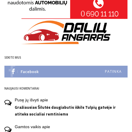
SEKITE MUS
Facebook
PATINKA
NAUJAUSI KOMENTARAI
Pusę jų išvyti
apie
Gražiausias Šilutės daugiabutis iškils Tulpių gatvėje ir
atiteks socialiai remtiniems
Gamtos vaikis
apie