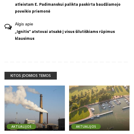
atleistam E. Padimanskui palikta paskirta baudžiamojo
poveikio priemonė
Algis
apie
„Ignitis“ atstovai atsakė į visus šilutiškiams rūpimus
klausimus
KITOS ĮDOMIOS TEMOS
AKTUALIJOS
AKTUALIJOS