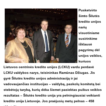
Pusketvirto
šimto Šilutės
kredito unijos
narių
visuotiniame
susirinkime
išklausė
pagyrimų dėl
unijos veiklos,
kuriuos
Lietuvos centrinės kredito unijos (LCKU) vardu perdavė
LCKU valdybos narys, teisininkas Ramūnas Džiugas. Jis
gyrė Šilutės kredito unijos administraciją ir jai
vadovaujančias institucijas – valdybą, paskolų komitetą bei
stebėtojų tarybą, kurių dėka šiemet pasiektas puikus veiklos
rezultatas – Šilutės kredito unija yra pelningiausiai veikianti
kredito unija Lietuvoje. Jos praėjusių metų pelnas – 458