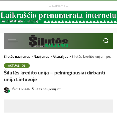
– Reklama –
Šilutės naujienos
>
Naujienos
>
Aktualijos
>
Šilutės kredito unija – pelningiausiai dirbanti unija Lietuvoje
AKTUALIJOS
Šilutės kredito unija – pelningiausiai dirbanti
unija Lietuvoje
2013-04-02
Šilutės naujienų inf.
Posted
by