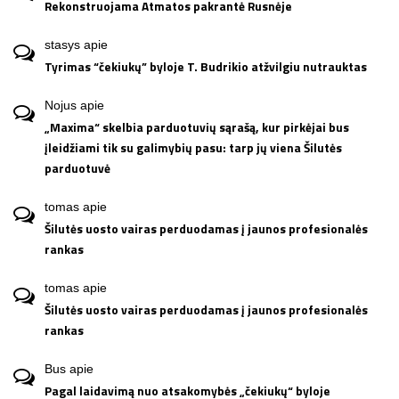
Rekonstruojama Atmatos pakrantė Rusnėje
stasys
apie
Tyrimas “čekiukų” byloje T. Budrikio atžvilgiu nutrauktas
Nojus
apie
„Maxima“ skelbia parduotuvių sąrašą, kur pirkėjai bus
įleidžiami tik su galimybių pasu: tarp jų viena Šilutės
parduotuvė
tomas
apie
Šilutės uosto vairas perduodamas į jaunos profesionalės
rankas
tomas
apie
Šilutės uosto vairas perduodamas į jaunos profesionalės
rankas
Bus
apie
Pagal laidavimą nuo atsakomybės „čekiukų“ byloje