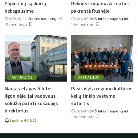
Popierinių sąskaitų
Rekonstruojama Atmatos
nebegausime
pakrantė Rusnėje
2026-08-02
Šilutės naujienų inf.
2026-07-30
Šilutės naujienų inf.
Posted
Posted
Komentuoti
Komentaras
by
by
AKTUALIJOS
AKTUALIJOS
Naujas etapas Šilutės
Pasirašyta regiono kultūros
ligoninėje: jai vadovaus
kelių tinklo vystymo
solidžią patirtį sukaupęs
sutartis
direktorius
2026-07-29
Šilutės naujienų inf.
Posted
Komentuoti
by
Saulina GRINČĖ