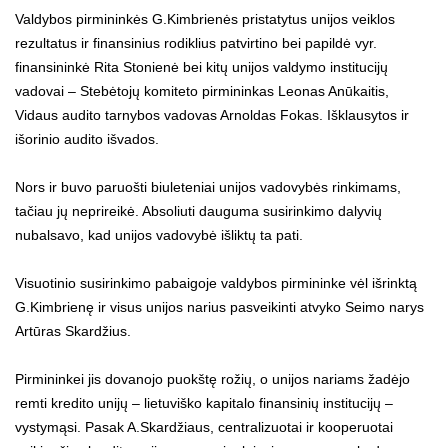
Valdybos pirmininkės G.Kimbrienės pristatytus unijos veiklos
rezultatus ir finansinius rodiklius patvirtino bei papildė vyr.
finansininkė Rita Stonienė bei kitų unijos valdymo institucijų
vadovai – Stebėtojų komiteto pirmininkas Leonas Anūkaitis,
Vidaus audito tarnybos vadovas Arnoldas Fokas. Išklausytos ir
išorinio audito išvados.
Nors ir buvo paruošti biuleteniai unijos vadovybės rinkimams,
tačiau jų neprireikė. Absoliuti dauguma susirinkimo dalyvių
nubalsavo, kad unijos vadovybė išliktų ta pati.
Visuotinio susirinkimo pabaigoje valdybos pirmininke vėl išrinktą
G.Kimbrienę ir visus unijos narius pasveikinti atvyko Seimo narys
Artūras Skardžius.
Pirmininkei jis dovanojo puokštę rožių, o unijos nariams žadėjo
remti kredito unijų – lietuviško kapitalo finansinių institucijų –
vystymąsi. Pasak A.Skardžiaus, centralizuotai ir kooperuotai