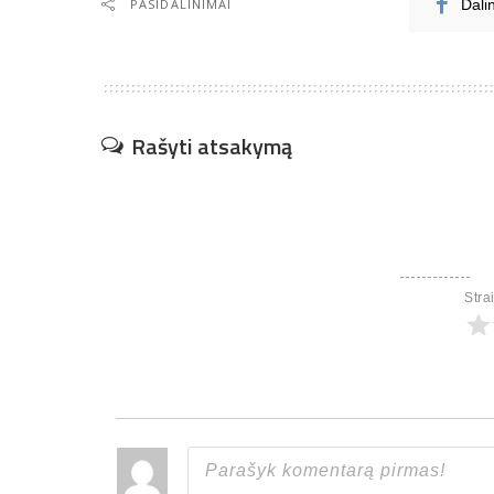
PASIDALINIMAI
Dali
Rašyti atsakymą
Stra