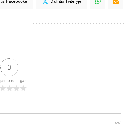
ntis Facebooke
Dalintis Tviteryje
0
ipsnio reitingas
999