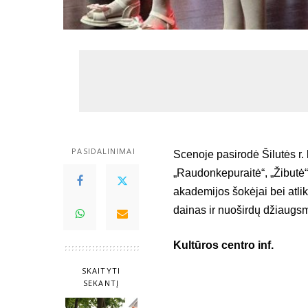
PASIDALINIMAI
Scenoje pasirodė Šilutės r. 
„Raudonkepuraitė“, „Žibutė“ 
akademijos šokėjai bei atli
dainas ir nuoširdų džiaugs
Kultūros centro inf.
SKAITYTI
SEKANTĮ