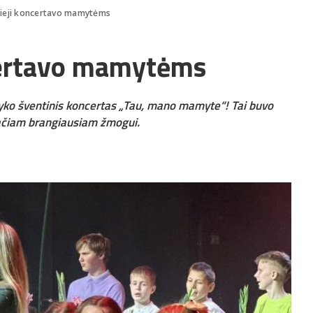
žieji koncertavo mamytėms
certavo mamytėms
vyko šventinis koncertas „Tau, mano mamyte“! Tai buvo
pačiam brangiausiam žmogui.