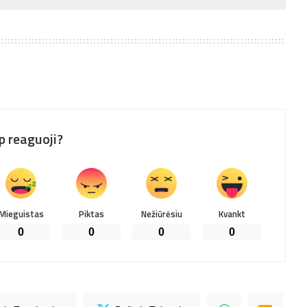
p reaguoji?
Mieguistas
Piktas
Nežiūrėsiu
Kvankt
0
0
0
0