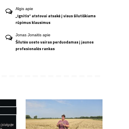
Algis
apie
„Ignitis“ atstovai atsakė į visus šilutiškiams
rūpimus klausimus
Jonas Jonaitis
apie
Šilutės uosto vairas perduodamas į jaunos
profesionalės rankas