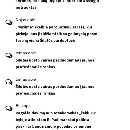
Tyrimas “čekiukų” byloje T. Budrikio atžvilgiu
nutrauktas
Nojus
apie
„Maxima“ skelbia parduotuvių sąrašą, kur
pirkėjai bus įleidžiami tik su galimybių pasu:
tarp jų viena Šilutės parduotuvė
tomas
apie
Šilutės uosto vairas perduodamas į jaunos
profesionalės rankas
tomas
apie
Šilutės uosto vairas perduodamas į jaunos
profesionalės rankas
Bus
apie
Pagal laidavimą nuo atsakomybės „čekiukų“
byloje atleistam E. Padimanskui palikta
paskirta baudžiamojo poveikio priemonė