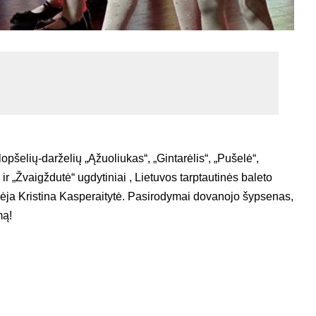
lopšelių-darželių „Ąžuoliukas“, „Gintarėlis“, „Pušelė“,
ir „Žvaigždutė“ ugdytiniai , Lietuvos tarptautinės baleto
kėja Kristina Kasperaitytė. Pasirodymai dovanojo šypsenas,
mą!