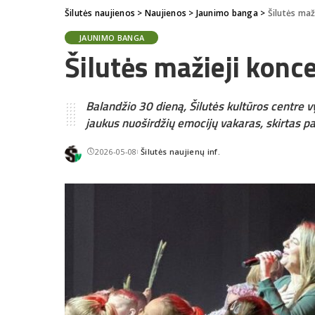
Šilutės naujienos
>
Naujienos
>
Jaunimo banga
>
Šilutės ma
JAUNIMO BANGA
Šilutės mažieji kon
Balandžio 30 dieną, Šilutės kultūros centre 
jaukus nuoširdžių emocijų vakaras, skirtas 
2026-05-08
Šilutės naujienų inf.
Posted
by